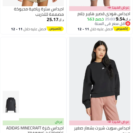
عرض الميجا 📣
اديداس سترة رياضية محبوكة
اديداس هودي قصير هايبر جلام
مصممة للتدريب
9.54
25.17
25.83
خصم 63%
د.ك‏
د.ك‏
أقل سعر في السنة
3
أقل سعر في السنة
احصل عليه خلال
11 - 12
احصل عليه خلال
11 - 12
اغسطس
اغسطس
عرض الميجا 📣
عرض
اديداس سويت شيرت بشعار صغير
اديداس كنزة ADIDAS MINECRAFT