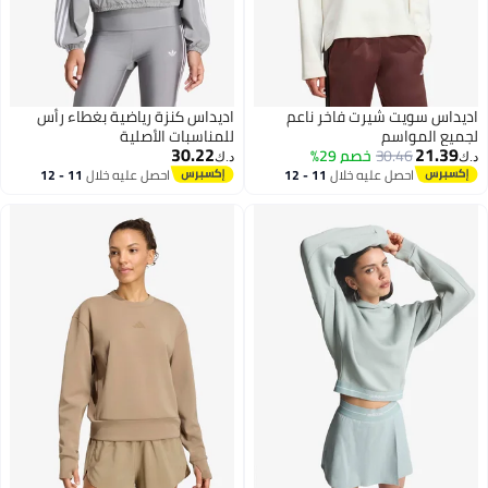
اديداس سويت شيرت فاخر ناعم
اديداس كنزة رياضية بغطاء رأس
لجميع المواسم
للمناسبات الأصلية
30.22
21.39
30.46
خصم 29%
د.ك‏
د.ك‏
احصل عليه خلال
11 - 12
احصل عليه خلال
11 - 12
3
اغسطس
اغسطس