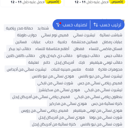
أقل سعر في السنة
أقل سعر في السنة
احصل عليه خلال
11 - 12
احصل عليه خلال
11 - 12
اغسطس
اغسطس
البحث الشائع
ترتيب حسب
تصنيف حسب
شورتات نسائية
بلايز
ملابس سباحة نسائية
شنط يد
حمالة صدر رياضية
شباشب نسائية
تيشيرت نسائي
قميص نوم نسائي
جوارب طويلة
عبايات رمضان
فساتين محتشمة
جلابية
حجاب
عبايات
فساتين
فستان ماكسي للنساء
قفطان
أطقم متناسقة للنساء
حقائب تيد بيكر
حقائب جيس
حقائب جيوردانو
حقائب دي كيه إن واي
حقائب كالفن كلاين
حقائب تومي هيلفيغر
نايك
أمريكان إيجل
خاتم
تعليقة
مجوهرات فاخرة
قلادة
ملابس صينيه للبنات
تيشيرت نسائي من أديداس
تيشيرت نسائي من نيو بالانس
هودي نسائي من نيو بالانس
قميص رياضي نسائي من جس
شورت نسائي من نايكي
تيشيرت نسائي من نايكي
هودي نسائي من سكيتشرز
بنطلون رياضي نسائي من نايكي
قميص رياضي نسائي من أمريكان إيجل
كنزة نسائية من جس
هودي نسائي من مذركير
هودي نسائي من تومي هيلفيغر
قميص رياضي نسائي من رويس
شورت نسائي من بوما
هودي نسائي من أمريكان إيجل
شورت نسائي من نيو بالانس
كنزة نسائية من أمريكان إيجل