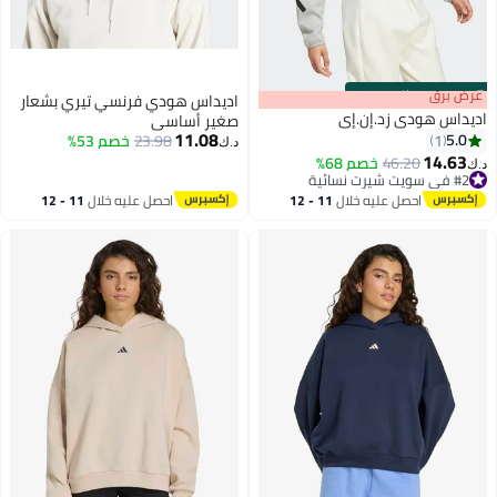
s
00
:
m
عرض برق
00
·
باقي 100%
اديداس هودي فرنسي تيري بشعار
اديداس هودي زد.إن.إي
صغير أساسي
11.08
5.0
1
23.98
خصم 53%
د.ك‏
14.63
46.20
خصم 68%
د.ك‏
4
#2 في سويت شيرت نسائية
#2 في سويت شيرت نسائية
احصل عليه خلال
11 - 12
احصل عليه خلال
11 - 12
اغسطس
اغسطس