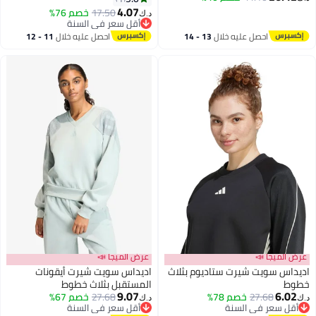
4.07
17.50
خصم 76%
د.ك‏
أقل سعر في السنة
أقل سعر في السنة
احصل عليه خلال
13 - 14
احصل عليه خلال
11 - 12
اغسطس
اغسطس
عرض الميجا 📣
عرض الميجا 📣
اديداس سويت شيرت ستاديوم بثلاث
اديداس سويت شيرت أيقونات
خطوط
المستقبل بثلاث خطوط
9.07
6.02
27.68
خصم 78%
27.68
خصم 67%
د.ك‏
د.ك‏
2
3
أقل سعر في السنة
أقل سعر في السنة