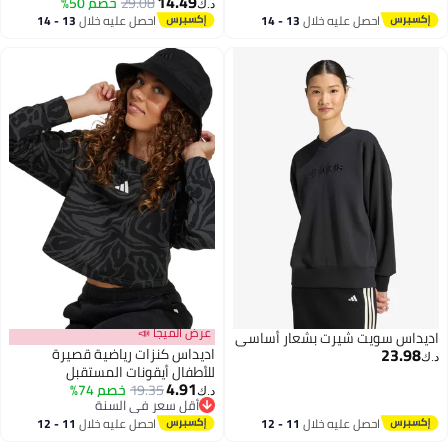
14.49
29.08
خصم 50%
د.ك‏
احصل عليه خلال
13 - 14
احصل عليه خلال
13 - 14
اغسطس
اغسطس
عرض الميجا 📣
اديداس سويت شيرت بشعار أساسي
23.98
اديداس كنزات رياضية قصيرة
د.ك‏
للأطفال أيقونات المستقبل
4.91
19.35
خصم 74%
د.ك‏
أقل سعر في السنة
أقل سعر في السنة
احصل عليه خلال
11 - 12
احصل عليه خلال
11 - 12
اغسطس
اغسطس