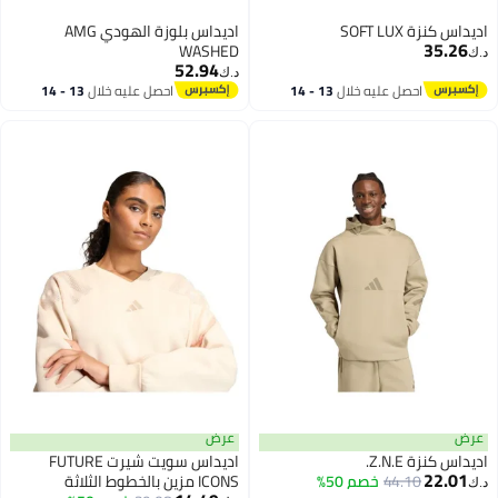
اديداس كنزة SOFT LUX
اديداس بلوزة الهودي AMG
35.26
WASHED
د.ك‏
52.94
د.ك‏
احصل عليه خلال
13 - 14
احصل عليه خلال
13 - 14
اغسطس
اغسطس
عرض
عرض
اديداس كنزة Z.N.E.
اديداس سويت شيرت FUTURE
22.01
44.10
خصم 50%
ICONS مزين بالخطوط الثلاثة
د.ك‏