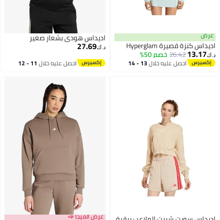
عرض
اديداس هودي بشعار صغير
27.69
اديداس كنزة قصيرة Hyperglam
د.ك‏
13.17
26.42
خصم 50%
د.ك‏
احصل عليه خلال
13 - 14
احصل عليه خلال
11 - 12
اغسطس
اغسطس
عرض الميجا 📣
اديداس سويت شيرت الملاعب برقبة