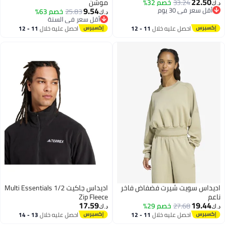
22.50
33.24
خصم 32%
موشن
د.ك‏
9.54
أقل سعر في 30 يوم
25.83
خصم 63%
د.ك‏
أقل سعر في 30 يوم
2
أقل سعر في السنة
أقل سعر في السنة
احصل عليه خلال
11 - 12
احصل عليه خلال
11 - 12
اغسطس
اغسطس
اديداس سويت شيرت فضفاض فاخر
اديداس جاكيت Multi Essentials 1/2
ناعم
Zip Fleece
17.59
19.44
27.68
خصم 29%
د.ك‏
د.ك‏
احصل عليه خلال
11 - 12
احصل عليه خلال
13 - 14
9
اغسطس
اغسطس