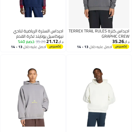
اديداس كنزة TERREX TRAIL RULES
اديداس السترة الرياضية لنادي
GRAPHIC CREW
نيوكاسيل يونايتد لكرة القدم
21.12
35.26
35.26
خصم 40%
Newcastle United FC OG Crew
د.ك‏
د.ك‏
احصل عليه خلال
13 - 14
احصل عليه خلال
13 - 14
اغسطس
اغسطس