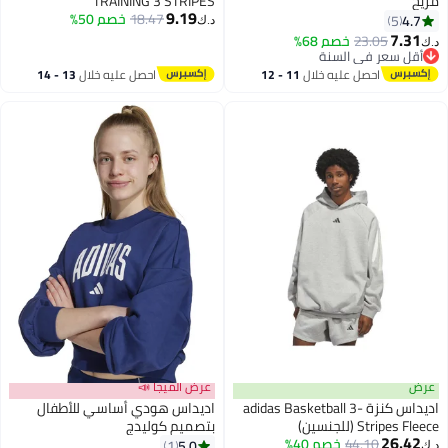
مريح
TRAINING 3 STRIPES
9.19
18.47
خصم 50%
4.7
5
د.ك‏
3
7.31
23.05
خصم 68%
د.ك‏
أقل سعر في السنة
أقل سعر في السنة
احصل عليه خلال
11 - 12
احصل عليه خلال
13 - 14
اغسطس
اغسطس
عرض
عرض الميجا 📣
اديداس كنزة adidas Basketball 3-
اديداس هودي أساسي للأطفال
Stripes Fleece (للجنسين)
بتصميم كوليدج
26.42
44.10
خصم 40%
5.0
1
د.ك‏