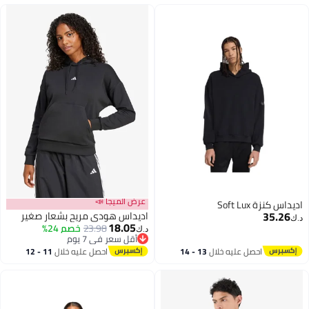
عرض الميجا 📣
اديداس كنزة Soft Lux
35.26
اديداس هودي مريح بشعار صغير
د.ك‏
18.05
23.98
خصم 24%
د.ك‏
أقل سعر في 7 يوم
أقل سعر في 7 يوم
احصل عليه خلال
13 - 14
احصل عليه خلال
11 - 12
اغسطس
اغسطس