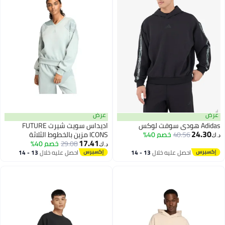
عرض
عرض
Adidas هودي سوفت لوكس
اديداس سويت شيرت FUTURE
24.30
40.56
خصم 40%
ICONS مزين بالخطوط الثلاثة
د.ك‏
17.41
29.08
خصم 40%
د.ك‏
احصل عليه خلال
13 - 14
احصل عليه خلال
13 - 14
اغسطس
اغسطس