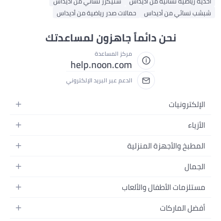
أحذية رياضية نسائية من أديداس
سنيكرز نسائي من أديداس
شبشب نسائي من أديداس
حمالات صدر رياضية من أديداس
نحن دائماً جاهزون لمساعدتك
مركز المساعدة
help.noon.com
الدعم عبر البريد الإلكتروني
الإلكترونيات
الجوالات
الأزياء
التابلت
أزياء نسائية
المطبخ والأجهزة المنزلية
اللابتوبات
أزياء رجالية
الحمام
الأجهزة المنزلية
الجمال
أزياء البنات
ديكور البيت
الكاميرات
العطور
أزياء الأولاد
مستلزمات الأطفال والألعاب
المطبخ والسفرة
التلفزيونات
المكياج
الساعات
الحفاضات
أدوات وتحسين المنزل
السماعات
أفضل الماركات
العناية بالشعر
المجوهرات
وسائل تنقل الأطفال
المفارش