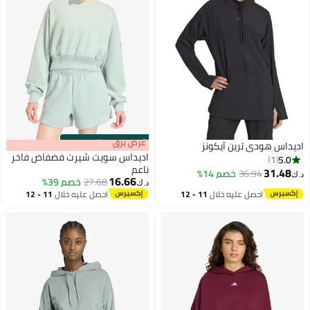
s
00
:
m
عرض برق
00
·
باقي 100%
اديداس هودي ترين آيكونز
اديداس سويت شيرت فضفاض فاخر
5.0
1
ناعم
31.48
36.94
خصم 14%
د.ك‏
16.66
27.68
خصم 39%
د.ك‏
9
احصل عليه خلال
11 - 12
احصل عليه خلال
11 - 12
اغسطس
اغسطس