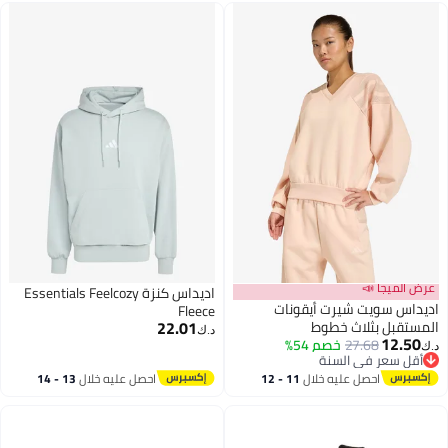
عرض الميجا 📣
اديداس كنزة Essentials Feelcozy
اديداس سويت شيرت أيقونات
Fleece
22.01
المستقبل بثلاث خطوط
د.ك‏
12.50
27.68
خصم 54%
د.ك‏
2
أقل سعر في السنة
أقل سعر في السنة
احصل عليه خلال
11 - 12
احصل عليه خلال
13 - 14
اغسطس
اغسطس