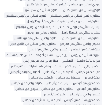
هودي نسائي من أديداس
تيشيرت نسائي من كالفن كلاين
هودي نسائي من كالفن كلاين
بنطلون نسائي من سكيتشرز
بنطلون رياضي نسائي من تومي هيلفيغر
شورت نسائي من تومي هيلفيغر
بنطلون نسائي من أديداس
شورت نسائي من أمريكان إيجل
تيشيرت نسائي من تومي هيلفيغر
كنزة نسائية من تومي هيلفيغر
تيشيرت نسائي من أمريكان إيجل
بنطلون نسائي من رويس
بنطلون نسائي من كالفن كلاين
بنطلون رياضي نسائي من نيو بالانس
قميص رياضي نسائي من مذركير
بنطلون رياضي نسائي من كالفن كلاين
كنزة نسائية من أديداس
قميص رياضي نسائي من نايكي
شورت نسائي من رويس
زي عربي
فستان أمومة
ملابس داخلية نسائية
كنزات بناتية رياضية
البيكيني
جينز رجالي من أمريكان إيجل
بوكسر رجالي
قميص اخضر
شيلة
وشاح علم الامارات
حقائب ظهر
حقيبة ظهر أديداس
أحذية تدريب من أديداس
أحذية رياضية من أديداس
أحذية أديداس
سنيكرز من أديداس
شبشب من أديداس
أحذية جري من أديداس
تيشيرت من أديداس
كنزات رياضية من أديداس
بنطلون من أديداس
بنطلون رياضي من أديداس
هودي من أديداس
قميص رياضي من أديداس
شورت من أديداس
أحذية جري نسائية من أديداس
أحذية تدريب نسائية من أديداس