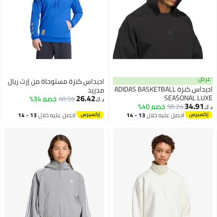
عرض
اديداس كنزة مستوحاة من إرث ريال
اديداس كنزة ADIDAS BASKETBALL
مدريد
26.42
SEASONAL LUXE
40.56
خصم 34%
د.ك‏
34.91
58.24
خصم 40%
د.ك‏
احصل عليه خلال
13 - 14
احصل عليه خلال
13 - 14
اغسطس
اغسطس