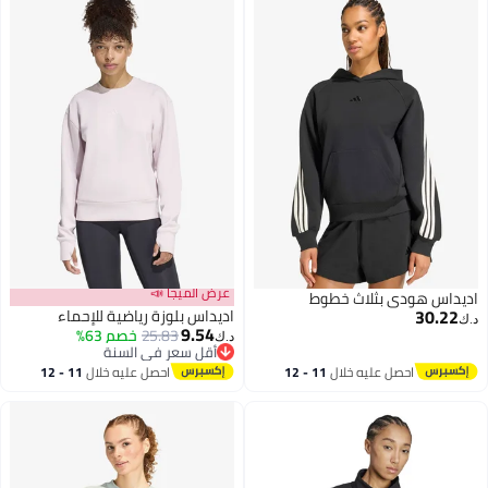
عرض الميجا 📣
اديداس هودي بثلاث خطوط
30.22
اديداس بلوزة رياضية للإحماء
د.ك‏
9.54
25.83
خصم 63%
د.ك‏
أقل سعر في السنة
3
أقل سعر في السنة
احصل عليه خلال
11 - 12
احصل عليه خلال
11 - 12
اغسطس
اغسطس