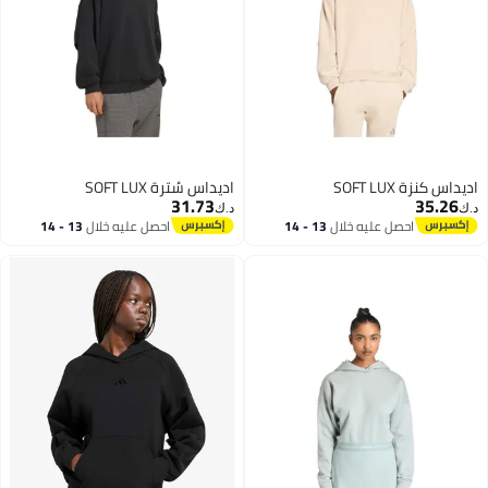
اديداس كنزة SOFT LUX
اديداس سُترة SOFT LUX
31.73
35.26
د.ك‏
د.ك‏
احصل عليه خلال
13 - 14
احصل عليه خلال
13 - 14
اغسطس
اغسطس