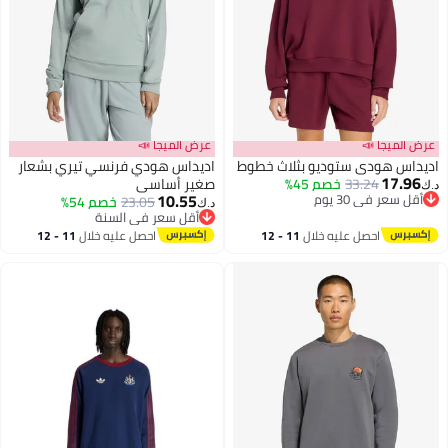
عرض الميجا 📣
عرض الميجا 📣
اديداس هودي ستوديو بثلاث خطوط
اديداس هودي فرنسي تيري بشعار
17.96
33.24
خصم 45%
صغير أساسي
د.ك‏
10.55
أقل سعر في 30 يوم
23.05
خصم 54%
د.ك‏
أقل سعر في 30 يوم
4
أقل سعر في السنة
أقل سعر في السنة
احصل عليه خلال
11 - 12
احصل عليه خلال
11 - 12
اغسطس
اغسطس