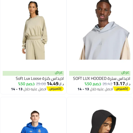
عرض
عرض
اديداس سترة SOFT LUX HOODED
اديداس كنزة Soft Lux Loose
14.49
13.17
26.42
خصم 50%
29.08
خصم 50%
د.ك‏
د.ك‏
احصل عليه خلال
13 - 14
احصل عليه خلال
13 - 14
اغسطس
اغسطس