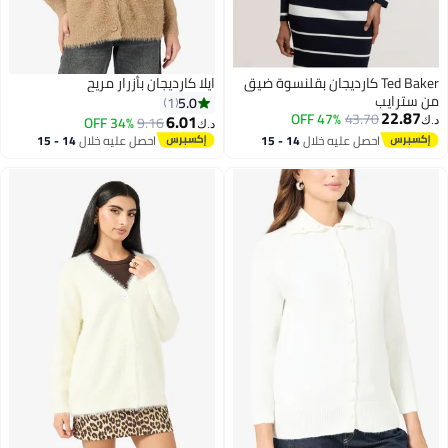
Ted Baker كارديجان بقلنسوة ضيق
ايلا كارديجان بأزرار مريح
من سترايب
5.0
1
22.87
47% OFF
43.70
6.01
34% OFF
9.16
د.ك‏
د.ك‏
احصل عليه خلال
14 - 15
احصل عليه خلال
14 - 15
اغسطس
اغسطس