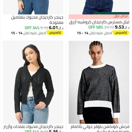
s
00
:
m
عرض برق
00
·
100% Left
جينجر كارديجان محبوك بتفاصيل
ليتل مسترس كارديجان كروشيه أزرق
مفتوحة
9.53
6.01
58% OFF
23.12
34% OFF
9.16
د.ك‏
د.ك‏
احصل عليه خلال
14 - 15
احصل عليه خلال
14 - 15
اغسطس
اغسطس
فرنش كونكشن بلوفر جولي بأكمام
جينجر كارديجان محبوك بفتحات وأزرار
5.36
طويلة ورقبة دائرية
8.23
34% OFF