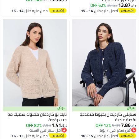
د.ك‏
13.87
62% OFF
36.53
د.ك‏
احصل عليه خلال
14 - 15
احصل عليه خلال
14 - 15
اغسطس
اغسطس
عرض
عرض
ستايلي كارديجان بخيوط متعددة
تايك تو كاردغان محبوك سميك مع
بقصة عادية
جيب رقعة
1.41
7.86
82% OFF
7.95
12% OFF
9.01
د.ك‏
د.ك‏
أقل سعر في 7 يوم
أقل سعر في السنة
أقل سعر في 7 يوم
أقل سعر في السنة
احصل عليه خلال
15 - 16
احصل عليه خلال
15 - 16