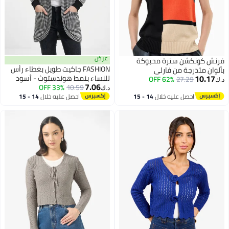
عرض
فرنش كونكشن سترة محبوكة
FASHION جاكيت طويل بغطاء رأس
بألوان متدرجة من فارلي
10.17
للنساء بنمط هوندستوث - أسود
62% OFF
27.29
د.ك‏
7.06
10.59
33% OFF
وأبيض كاردجان مفتوح أمامي غير
د.ك‏
رسمي مع جيوب
احصل عليه خلال
14 - 15
احصل عليه خلال
14 - 15
اغسطس
اغسطس