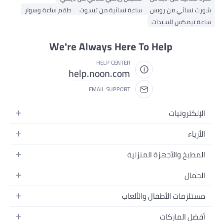
شورت نسائي من رويس
ساعة نسائية من تيسوت
طقم ساعة وسوار
ساعة تيمكس للسيدات
We're Always Here To Help
HELP CENTER
help.noon.com
EMAIL SUPPORT
الإلكترونيات
الجوالات
الأزياء
التابلت
أزياء نسائية
المطبخ والأجهزة المنزلية
اللابتوبات
أزياء رجالية
الحمام
الأجهزة المنزلية
الجمال
أزياء البنات
ديكور البيت
الكاميرات
العطور
أزياء الأولاد
مستلزمات الأطفال والألعاب
المطبخ والسفرة
التلفزيونات
المكياج
الساعات
الحفاضات
أدوات وتحسين المنزل
السماعات
أفضل الماركات