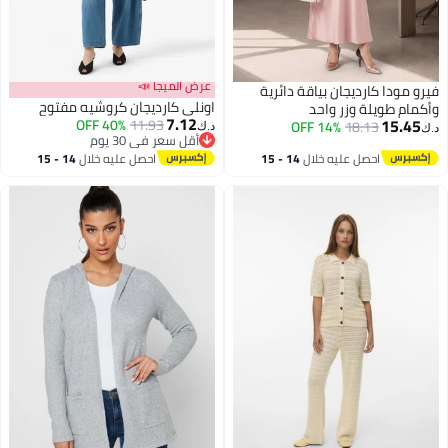
عرض الميجا 📣
فيرو مودا كارديجان بياقة دائرية
اونلي كارديجان كروشيه مفتوح
وأكمام طويلة وزر واحد
7.12
15.45
40% OFF
11.93
14% OFF
18.13
د.ك‏
د.ك‏
أقل سعر في 30 يوم
أقل سعر في 30 يوم
احصل عليه خلال
14 - 15
احصل عليه خلال
14 - 15
اغسطس
اغسطس