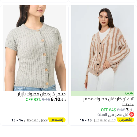
اغسطس
اغسطس
عرض
جينجر كارديجان محبوك بأزرار
6.10
تايك تو كاردغان محبوك مضفر
33% OFF
9.16
د.ك‏
مخطط
3
64% OFF
8.48
د.ك‏
أقل سعر في السنة
أقل سعر في السنة
احصل عليه خلال
15 - 16
احصل عليه خلال
14 - 15
اغسطس
اغسطس