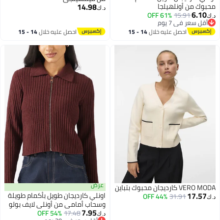
14.98
محبوك من أونلهيلجا
د.ك‏
6.10
61% OFF
15.91
د.ك‏
أقل سعر في 7 يوم
أقل سعر في 7 يوم
احصل عليه خلال
14 - 15
احصل عليه خلال
14 - 15
اغسطس
اغسطس
عرض
VERO MODA كارديجان محبوك بتباين
17.57
اونلي كارديجان طويل بأكمام طويلة
44% OFF
31.91
د.ك‏
وسحاب أمامي من أونلي لايف بولو
7.95
54% OFF
17.48
د.ك‏