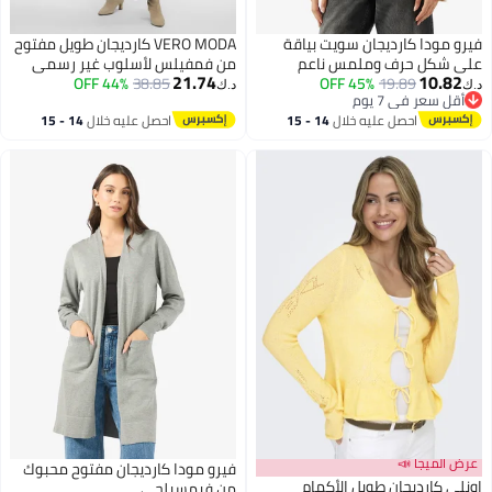
فيرو مودا كارديجان سويت بياقة
VERO MODA كارديجان طويل مفتوح
على شكل حرف وملمس ناعم
من فمفيلس لأسلوب غير رسمي
21.74
10.82
44% OFF
38.85
45% OFF
19.89
د.ك‏
د.ك‏
أقل سعر في 7 يوم
أقل سعر في 7 يوم
احصل عليه خلال
14 - 15
احصل عليه خلال
14 - 15
اغسطس
اغسطس
عرض الميجا 📣
فيرو مودا كارديجان مفتوح محبوك
اونلي كارديجان طويل الأكمام
من فيمسيلجي