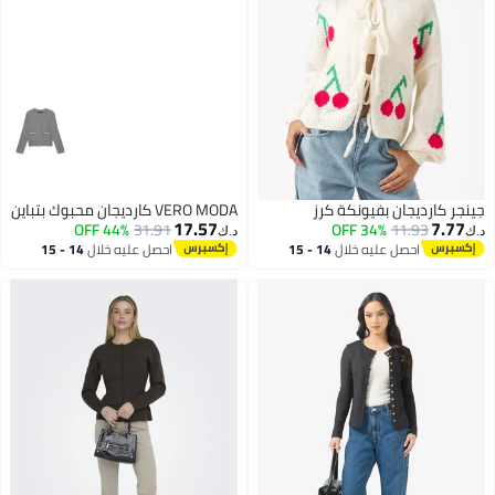
جينجر كارديجان بفيونكة كرز
VERO MODA كارديجان محبوك بتباين
17.57
7.77
44% OFF
31.91
34% OFF
11.93
د.ك‏
د.ك‏
احصل عليه خلال
14 - 15
احصل عليه خلال
14 - 15
اغسطس
اغسطس