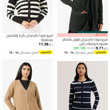
s
00
:
m
عرض برق
00
·
100% Left
فيرو مودا كارديجان بأزرار وتفاصيل
فيرو مودا كارديجان طويل بأكمام
مخططة
11.38
مفتوحة وغطاء رأس
د.ك‏
9.71
18% OFF
11.93
د.ك‏
احصل عليه خلال
14 - 15
احصل عليه خلال
14 - 15
اغسطس
اغسطس