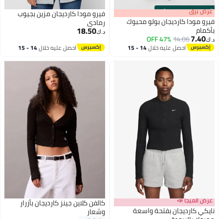
s
00
:
m
عرض برق
00
·
100% Left
فيرو مودا كارديجان مزين بجيوب
فيرو مودا كارديجان بولو محبوك
رمادي
18.50
بأكمام
د.ك‏
7.40
47% OFF
14.06
د.ك‏
احصل عليه خلال
14 - 15
احصل عليه خلال
14 - 15
اغسطس
اغسطس
عرض الميجا 📣
كالفن كلاين جينز كارديجان بأزرار
نايكي كارديجان بفتحة واسعة
وشعار