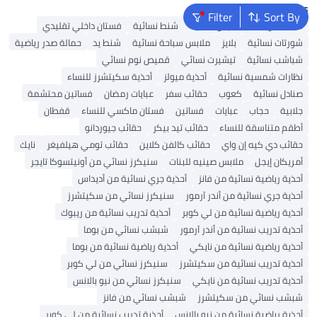
Popular Searches
Filter
Sort By
شنط ألدو
شنط جيس نسائية
شنط نسائية
فستان داخلي تقليدي
شورتات نسائية
بلايز
ملابس سباحة نسائية
شنط يد
حمالة صدر رياضية
شباشب نسائية
تيشيرت نسائي
قميص نوم نسائي
نظارات شمسية نسائية
أحذية ميولز
أحذية سكيتشرز للنساء
صنادل نسائية
كعوب
حقائب سفر
عبايات رمضان
فساتين محتشمة
جلابية
حجاب
عبايات
فساتين
فستان ماكسي للنساء
قفطان
أطقم متناسقة للنساء
حقائب تيد بيكر
حقائب جيوردانو
حقائب دي كيه إن واي
حقائب كالفن كلاين
حقائب تومي هيلفيغر
نايك
أمريكان إيجل
ملابس صينيه للبنات
سنيكرز نسائي من أونيتسوكا تايجر
أحذية رياضية نسائية من فانز
أحذية جري نسائية من أديداس
أحذية جري نسائية من أندر آرمور
سنيكرز نسائي من سكيتشرز
أحذية رياضية نسائية من لي كوبر
أحذية تدريب نسائية من ريبوك
أحذية تدريب نسائية من أندر آرمور
شبشب نسائي من بوما
أحذية رياضية نسائية من نايكي
أحذية رياضية نسائية من بوما
أحذية تدريب نسائية من سكيتشرز
سنيكرز نسائي من لي كوبر
أحذية تدريب نسائية من نايكي
سنيكرز نسائي من نيو بالانس
شبشب نسائي من سكيتشرز
شبشب نسائي من فانز
أحذية رياضية نسائية من نيو بالانس
أحذية تدريب نسائية من لي كوبر