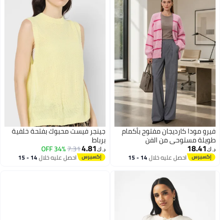
فيرو مودا كارديجان مفتوح بأكمام
جينجر فيست محبوك بفتحة خلفية
طويلة مستوحى من الفن
برباط
4.81
18.41
34% OFF
7.31
د.ك‏
د.ك‏
احصل عليه خلال
14 - 15
احصل عليه خلال
14 - 15
اغسطس
اغسطس