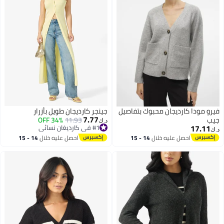
فيرو مودا كارديجان محبوك بتفاصيل
جينجر كارديجان طويل بأزرار
7.77
جيب
#1 في كارديغان نسائي
11.93
34% OFF
د.ك‏
17.11
أقل سعر في 7 يوم
د.ك‏
#1 في كارديغان نسائي
احصل عليه خلال
14 - 15
احصل عليه خلال
14 - 15
اغسطس
اغسطس