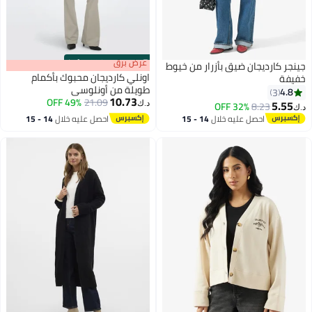
s
00
:
m
عرض برق
00
·
100% Left
جينجر كارديجان ضيق بأزرار من خيوط
اونلي كارديجان محبوك بأكمام
خفيفة
طويلة من أونلوسي
4.8
3
10.73
49% OFF
21.09
5.55
32% OFF
8.23
د.ك‏
د.ك‏
احصل عليه خلال
14 - 15
احصل عليه خلال
14 - 15
اغسطس
اغسطس