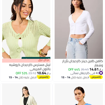
s
00
:
m
عرض برق
00
·
100% Left
كالفن كلاين جينز كارديجان بأزرار
ليتل مسترس كارديجان كروشيه
وشعار
14.61
باللون المريمي
44% OFF
26.45
د.ك‏
10.64
#2 في كارديغان نسائي
23.12
53% OFF
د.ك‏
#2 في كارديغان نسائي
احصل عليه خلال
14 - 15
احصل عليه خلال
14 - 15
اغسطس
اغسطس