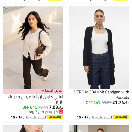
اغسطس
اغسطس
عرض الميجا 📣
VERO MODA Knit Cardigan with
اونلي كارديجان أونلميجي محبوك
Pockets
21.74
بأزرار
44% OFF
38.85
د.ك‏
7.03
61% OFF
18.41
د.ك‏
أقل سعر في 7 يوم
أقل سعر في 7 يوم
احصل عليه خلال
14 - 15
احصل عليه خلال
14 - 15
اغسطس
اغسطس