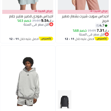
عرض الميجا 📣
عرض الميجا 📣
اديداس سويت شيرت بشعار صغير
اديداس هودي قصير هايبر جلام
9.54
مريح
25.83
خصم 63%
د.ك‏
أقل سعر في السنة
4.7
5
3
3
أقل سعر في السنة
7.31
23.05
خصم 68%
د.ك‏
أقل سعر في السنة
أقل سعر في السنة
احصل عليه خلال
11 - 12
احصل عليه خلال
11 - 12
اغسطس
اغسطس