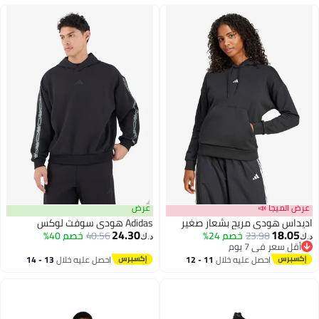
عرض الميجا 📣
عرض
اديداس هودي مريح بشعار صغير
Adidas هودي سوفت لوكس
24.30
18.05
23.98
خصم 24%
40.56
خصم 40%
د.ك‏
د.ك‏
أقل سعر في 7 يوم
أقل سعر في 7 يوم
احصل عليه خلال
11 - 12
احصل عليه خلال
13 - 14
اغسطس
اغسطس