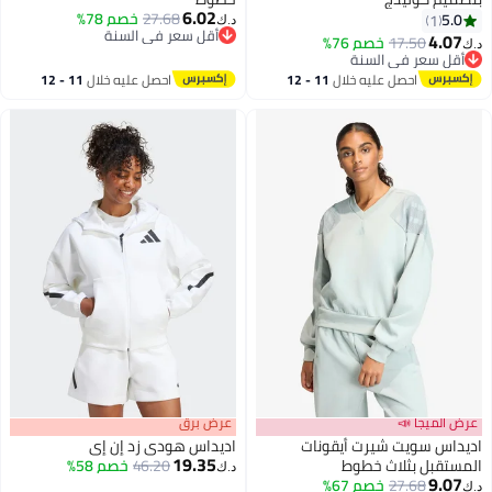
6.02
27.68
خصم 78%
5.0
1
د.ك‏
3
أقل سعر في السنة
4.07
17.50
خصم 76%
د.ك‏
أقل سعر في السنة
أقل سعر في السنة
أقل سعر في السنة
احصل عليه خلال
11 - 12
احصل عليه خلال
11 - 12
اغسطس
اغسطس
عرض الميجا 📣
عرض برق
اديداس سويت شيرت أيقونات
اديداس هودي زد إن إي
19.35
المستقبل بثلاث خطوط
46.20
خصم 58%
د.ك‏
9.07
27.68
خصم 67%
د.ك‏