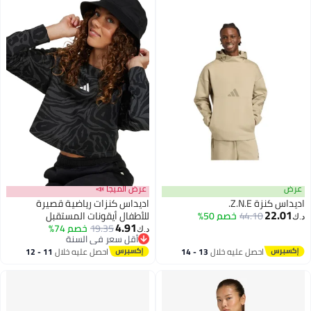
عرض
عرض الميجا 📣
اديداس كنزة Z.N.E.
اديداس كنزات رياضية قصيرة
22.01
44.10
خصم 50%
للأطفال أيقونات المستقبل
د.ك‏
4.91
19.35
خصم 74%
د.ك‏
أقل سعر في السنة
أقل سعر في السنة
احصل عليه خلال
13 - 14
احصل عليه خلال
11 - 12
اغسطس
اغسطس