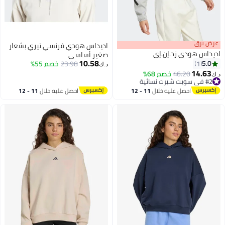
عرض برق
اديداس هودي فرنسي تيري بشعار
اديداس هودي زد.إن.إي
صغير أساسي
10.58
5.0
1
23.98
خصم 55%
د.ك‏
14.63
46.20
خصم 68%
د.ك‏
4
#2 في سويت شيرت نسائية
#2 في سويت شيرت نسائية
احصل عليه خلال
11 - 12
احصل عليه خلال
11 - 12
اغسطس
اغسطس