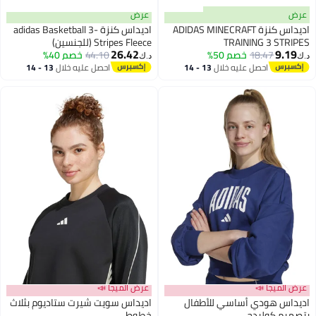
عرض
عرض
اديداس كنزة ADIDAS MINECRAFT
اديداس كنزة adidas Basketball 3-
TRAINING 3 STRIPES
Stripes Fleece (للجنسين)
26.42
9.19
18.47
خصم 50%
44.10
خصم 40%
د.ك‏
د.ك‏
احصل عليه خلال
13 - 14
احصل عليه خلال
13 - 14
اغسطس
اغسطس
عرض الميجا 📣
عرض الميجا 📣
اديداس هودي أساسي للأطفال
اديداس سويت شيرت ستاديوم بثلاث
بتصميم كوليدج
خطوط