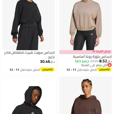
عرض الميجا 📣
اديداس سويت شيرت فضفاض فاخر
اديداس بلوزة يوغا أساسية
ناعم
8.52
30.46
23.05
خصم 63%
د.ك‏
د.ك‏
أقل سعر في السنة
5
أقل سعر في السنة
9
احصل عليه خلال
11 - 12
احصل عليه خلال
11 - 12
اغسطس
اغسطس