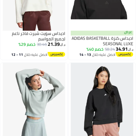
عرض
اديداس سويت شيرت فاخر ناعم
اديداس كنزة ADIDAS BASKETBALL
لجميع المواسم
21.39
SEASONAL LUXE
30.46
خصم 29%
د.ك‏
34.91
58.24
خصم 40%
د.ك‏
3
احصل عليه خلال
13 - 14
احصل عليه خلال
11 - 12
اغسطس
اغسطس