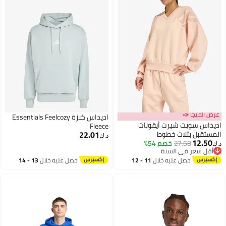
عرض الميجا 📣
اديداس كنزة Essentials Feelcozy
اديداس سويت شيرت أيقونات
Fleece
22.01
المستقبل بثلاث خطوط
د.ك‏
12.50
27.68
خصم 54%
د.ك‏
2
أقل سعر في السنة
أقل سعر في السنة
احصل عليه خلال
11 - 12
احصل عليه خلال
13 - 14
اغسطس
اغسطس