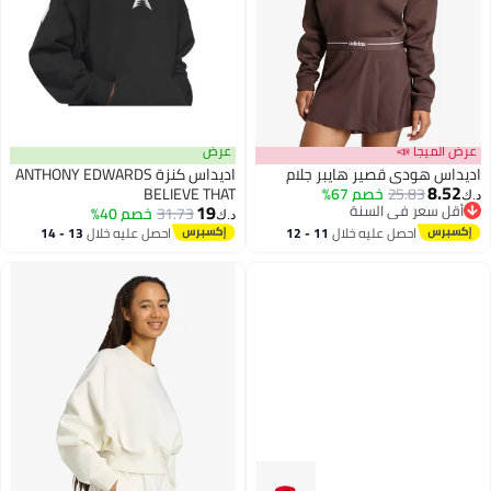
عرض الميجا 📣
عرض
اديداس هودي قصير هايبر جلام
اديداس كنزة ANTHONY EDWARDS
8.52
25.83
خصم 67%
BELIEVE THAT
د.ك‏
19
أقل سعر في السنة
31.73
خصم 40%
د.ك‏
3
أقل سعر في السنة
احصل عليه خلال
11 - 12
احصل عليه خلال
13 - 14
اغسطس
اغسطس