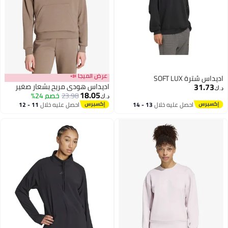
عرض الميجا 📣
اديداس سُترة SOFT LUX
31.73
اديداس هودي مريح بشعار صغير
د.ك‏
18.05
23.98
خصم 24%
د.ك‏
احصل عليه خلال
13 - 14
احصل عليه خلال
11 - 12
اغسطس
اغسطس