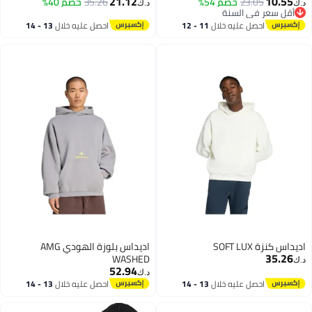
21.12
10.55
23.05
خصم 54%
35.26
خصم 40%
Newcastle United FC OG Crew
د.ك‏
د.ك‏
4
أقل سعر في السنة
أقل سعر في السنة
احصل عليه خلال
11 - 12
احصل عليه خلال
13 - 14
اغسطس
اغسطس
اديداس كنزة SOFT LUX
اديداس بلوزة الهودي AMG
35.26
WASHED
د.ك‏
52.94
د.ك‏
احصل عليه خلال
13 - 14
احصل عليه خلال
13 - 14
اغسطس
اغسطس