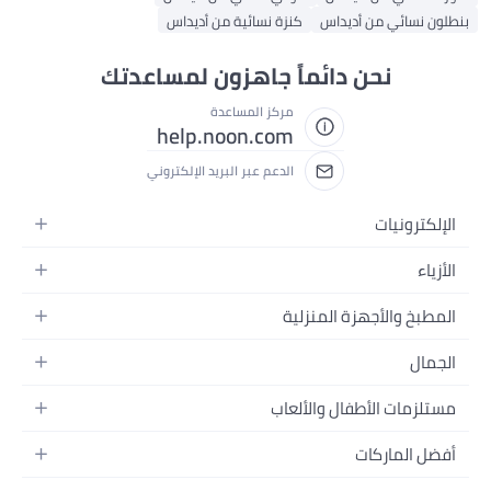
بنطلون نسائي من أديداس
كنزة نسائية من أديداس
نحن دائماً جاهزون لمساعدتك
مركز المساعدة
help.noon.com
الدعم عبر البريد الإلكتروني
الإلكترونيات
الجوالات
الأزياء
التابلت
أزياء نسائية
المطبخ والأجهزة المنزلية
اللابتوبات
أزياء رجالية
الحمام
الأجهزة المنزلية
الجمال
أزياء البنات
ديكور البيت
الكاميرات
العطور
أزياء الأولاد
مستلزمات الأطفال والألعاب
المطبخ والسفرة
التلفزيونات
المكياج
الساعات
الحفاضات
أدوات وتحسين المنزل
السماعات
أفضل الماركات
العناية بالشعر
المجوهرات
وسائل تنقل الأطفال
المفارش
ألعاب القيمنق