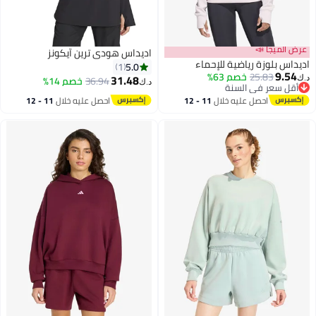
عرض الميجا 📣
اديداس هودي ترين آيكونز
اديداس بلوزة رياضية للإحماء
5.0
1
9.54
25.83
خصم 63%
31.48
36.94
خصم 14%
د.ك‏
د.ك‏
أقل سعر في السنة
3
أقل سعر في السنة
احصل عليه خلال
11 - 12
احصل عليه خلال
11 - 12
اغسطس
اغسطس