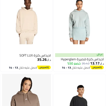
عرض
اديداس كنزة SOFT LUX
35.26
اديداس كنزة قصيرة Hyperglam
د.ك‏
13.17
26.42
خصم 50%
د.ك‏
احصل عليه خلال
13 - 14
احصل عليه خلال
13 - 14
اغسطس
اغسطس