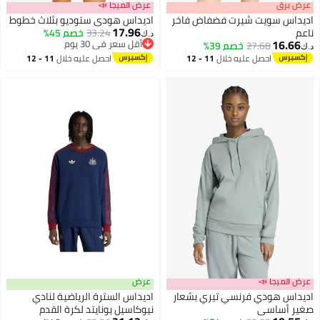
عرض برق
عرض الميجا 📣
اديداس سويت شيرت فضفاض فاخر
اديداس هودي ستوديو بثلاث خطوط
17.96
ناعم
33.24
خصم 45%
د.ك‏
16.66
أقل سعر في 30 يوم
27.68
خصم 39%
د.ك‏
9
أقل سعر في 30 يوم
احصل عليه خلال
11 - 12
احصل عليه خلال
11 - 12
اغسطس
اغسطس
عرض الميجا 📣
عرض
اديداس هودي فرنسي تيري بشعار
اديداس السترة الرياضية لنادي
صغير أساسي
نيوكاسيل يونايتد لكرة القدم