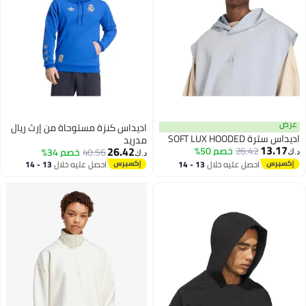
عرض
اديداس كنزة مستوحاة من إرث ريال
اديداس سترة SOFT LUX HOODED
مدريد
13.17
26.42
26.42
خصم 50%
40.56
خصم 34%
د.ك‏
د.ك‏
احصل عليه خلال
13 - 14
احصل عليه خلال
13 - 14
اغسطس
اغسطس