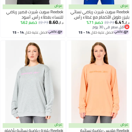
عرض
عرض
Reebok سويت شيرت رياضي نسائي
Reebok سويت شيرت قصير رياضي
بليزر طويل الأكمام مع غطاء رأس،
للنساء بغطاء رأس، أسود
8.60
6.41
أخضر
22.73
خصم 71%
22.73
خصم 62%
د.ك‏
د.ك‏
أقل سعر في 30 يوم
أقل سعر في 30 يوم
احصل عليه خلال
14 - 15
احصل عليه خلال
14 - 15
اغسطس
اغسطس
عرض
عرض
Reebok ملابس رياضية نسائية
Reebok بلوزة رياضية نسائية بأكمام