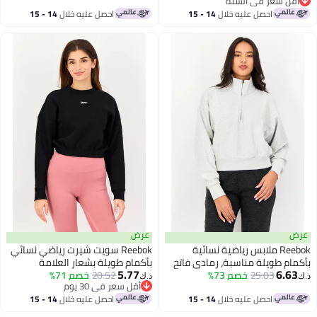
أقل سعر في السنة
أقل سعر في السنة
احصل عليه خلال
14 - 15
احصل عليه خلال
14 - 15
اغسطس
اغسطس
عرض
عرض
Reebok ملابس رياضية نسائية
Reebok سويت شيرت رياضي نسائي
بأكمام طويلة مناسبة، رمادي فاتح
بأكمام طويلة بشعار العلامة
5.77
6.63
25.03
خصم 73%
التجارية، أسود
20.52
خصم 71%
د.ك‏
د.ك‏
أقل سعر في 30 يوم
أقل سعر في 30 يوم
احصل عليه خلال
14 - 15
احصل عليه خلال
14 - 15
اغسطس
اغسطس