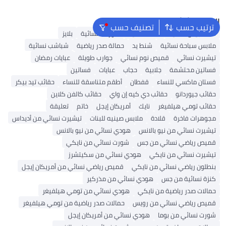
البحث الشائع
ترتيب حسب
تصنيف حسب
شنط جيس نسائية
شنط نسائية
شورتات نسائية
بلايز
ملابس سباحة نسائية
شنط يد
حمالة صدر رياضية
شباشب نسائية
تيشيرت نسائي
قميص نوم نسائي
جوارب طويلة
عبايات رمضان
فساتين محتشمة
جلابية
حجاب
عبايات
فساتين
فستان ماكسي للنساء
قفطان
أطقم متناسقة للنساء
حقائب تيد بيكر
حقائب جيوردانو
حقائب دي كيه إن واي
حقائب كالفن كلاين
حقائب تومي هيلفيغر
نايك
أمريكان إيجل
خاتم
تعليقة
مجوهرات فاخرة
قلادة
ملابس صينيه للبنات
تيشيرت نسائي من أديداس
تيشيرت نسائي من نيو بالانس
هودي نسائي من نيو بالانس
قميص رياضي نسائي من جس
شورت نسائي من نايكي
تيشيرت نسائي من نايكي
هودي نسائي من سكيتشرز
بنطلون رياضي نسائي من نايكي
قميص رياضي نسائي من أمريكان إيجل
كنزة نسائية من جس
هودي نسائي من مذركير
حمالات صدر رياضية من نايكي
هودي نسائي من تومي هيلفيغر
قميص رياضي نسائي من رويس
حمالات صدر رياضية من تومي هيلفيغر
شورت نسائي من بوما
هودي نسائي من أمريكان إيجل