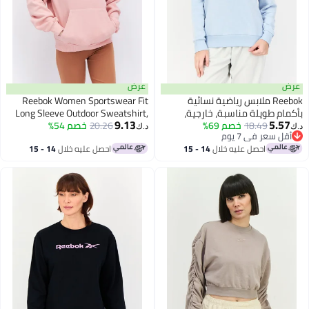
عرض
عرض
Reebok ملابس رياضية نسائية
Reebok Women Sportswear Fit
بأكمام طويلة مناسبة، خارجية،
Long Sleeve Outdoor Sweatshirt,
9.13
5.57
18.49
خصم 69%
سويت شيرت، أزرق فاتح
Pink
20.26
خصم 54%
د.ك‏
د.ك‏
أقل سعر في 7 يوم
أقل سعر في 7 يوم
احصل عليه خلال
14 - 15
احصل عليه خلال
14 - 15
اغسطس
اغسطس