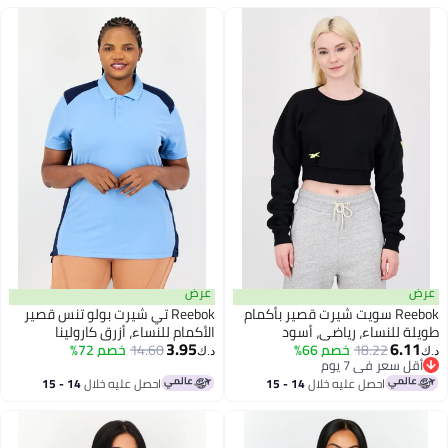
عرض
عرض
Reebok سويت شيرت قصير بأكمام
Reebok تي شيرت بولو تنس قصير
طويلة للنساء، رياضي، أسود
الأكمام للنساء، أزرق كارولينا
3.95
6.11
18.22
خصم 66%
14.60
خصم 72%
د.ك‏
د.ك‏
أقل سعر في 7 يوم
أقل سعر في 7 يوم
احصل عليه خلال
14 - 15
احصل عليه خلال
14 - 15
اغسطس
اغسطس