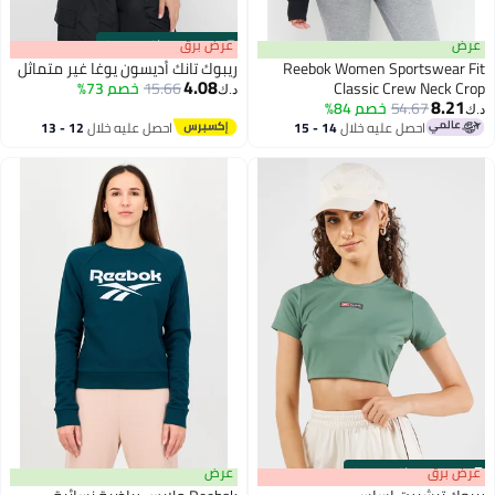
عرض
s
00
:
m
عرض برق
00
·
باقي 100%
Reebok Women Sportswear Fit
ريبوك تانك أديسون يوغا غير متماثل
4.08
Classic Crew Neck Crop
15.66
خصم 73%
د.ك‏
8.21
54.67
Sweatshirt, Black
خصم 84%
د.ك‏
احصل عليه خلال
14 - 15
احصل عليه خلال
12 - 13
اغسطس
اغسطس
s
00
:
m
عرض برق
00
·
باقي 100%
عرض