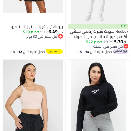
عرض
ريبوك تي شيرت ستايل استوديو
6.49
Reebok سويت شيرت رياضي نسائي
9.17
خصم 29%
د.ك‏
بأكمام طويلة مناسب في الهواء
أقل سعر في 30 يوم
5.70
أقل سعر في 30 يوم
الطلق، أسود
20.79
خصم 72%
د.ك‏
أقل سعر في السنة
أقل سعر في السنة
احصل عليه خلال
14 - 15
احصل عليه خلال
12 - 13
اغسطس
اغسطس