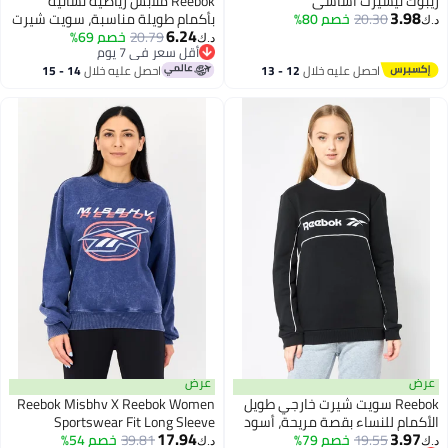
ريبوك تيشيرت اساسي
Reebok ملابس رياضية نسائية
3.98
20.30
خصم 80%
بأكمام طويلة مناسبة، سويت شيرت
د.ك‏
6.24
20.79
خصم 69%
خارجي، أخضر مائل إلى الأزرق
د.ك‏
أقل سعر في 7 يوم
أقل سعر في 7 يوم
احصل عليه خلال
12 - 13
احصل عليه خلال
14 - 15
اغسطس
اغسطس
عرض
عرض
Reebok سويت شيرت خارجي طويل
Reebok Misbhv X Reebok Women
الأكمام للنساء بقصة مريحة، أسود
Sportswear Fit Long Sleeve
17.94
3.97
19.55
خصم 79%
39.81
خصم 54%
Outdoor Sweatshirt, Light Navy
د.ك‏
د.ك‏