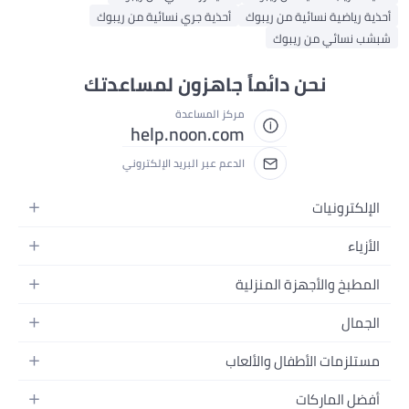
أحذية رياضية نسائية من ريبوك
أحذية جري نسائية من ريبوك
شبشب نسائي من ريبوك
نحن دائماً جاهزون لمساعدتك
مركز المساعدة
help.noon.com
الدعم عبر البريد الإلكتروني
الإلكترونيات
الجوالات
الأزياء
التابلت
أزياء نسائية
المطبخ والأجهزة المنزلية
اللابتوبات
أزياء رجالية
الحمام
الأجهزة المنزلية
الجمال
أزياء البنات
ديكور البيت
الكاميرات
العطور
أزياء الأولاد
مستلزمات الأطفال والألعاب
المطبخ والسفرة
التلفزيونات
المكياج
الساعات
الحفاضات
أدوات وتحسين المنزل
السماعات
أفضل الماركات
العناية بالشعر