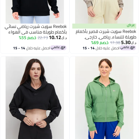
عرض
Reebok سويت شيرت رياضي نسائي
Reebok سويت شيرت قصير بأكمام
بأكمام طويلة مناسب في الهواء
10.12
طويلة للنساء، رياضي، خارجي،
الطلق، أسود
22.73
خصم 55%
د.ك‏
5.30
رمادي
17.38
خصم 69%
د.ك‏
احصل عليه خلال
14 - 15
احصل عليه خلال
14 - 15
اغسطس
اغسطس