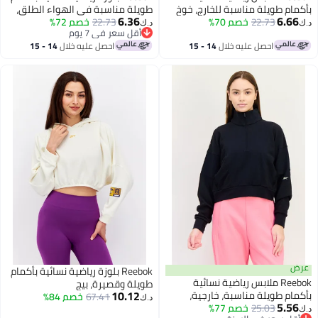
بأكمام طويلة مناسبة للخارج، خوخ
طويلة مناسبة في الهواء الطلق،
6.36
6.66
22.73
خصم 70%
رمادي
22.73
خصم 72%
د.ك‏
د.ك‏
أقل سعر في 7 يوم
أقل سعر في 7 يوم
احصل عليه خلال
14 - 15
احصل عليه خلال
14 - 15
اغسطس
اغسطس
عرض
Reebok بلوزة رياضية نسائية بأكمام
Reebok ملابس رياضية نسائية
طويلة وقصيرة، بيج
10.12
بأكمام طويلة مناسبة، خارجية،
67.41
خصم 84%
د.ك‏
5.56
25.03
خصم 77%
سويت شيرت قصير، أسود
د.ك‏