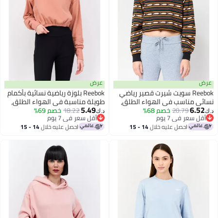
عرض
عرض
Reebok سويت شيرت قصير رياضي
Reebok بلوزة رياضية نسائية بأكمام
نسائي مناسب في الهواء الطلق،
طويلة مناسبة في الهواء الطلق،
5.49
6.52
متعدد الألوان
20.79
خصم 68%
18.22
سمك السلمون
خصم 69%
د.ك‏
د.ك‏
أقل سعر في 7 يوم
أقل سعر في 7 يوم
أقل سعر في 7 يوم
أقل سعر في 7 يوم
احصل عليه خلال
14 - 15
احصل عليه خلال
14 - 15
اغسطس
اغسطس