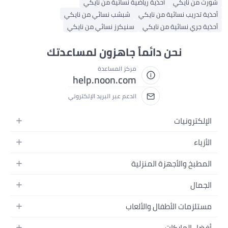
ورت من نايكي
أحذية رياضية نسائية من نايكي
ذية تدريب نسائية من نايكي
شبشب نسائي من نايكي
ذية جري نسائية من نايكي
سنيكرز نسائي من نايكي
نحن دائماً جاهزون لمساعدتك
مركز المساعدة
help.noon.com
الدعم عبر البريد الإلكتروني
الإلكترونيات
الجوالات
الأزياء
التابلت
أزياء نسائية
المطبخ والأجهزة المنزلية
اللابتوبات
أزياء رجالية
الحمام
الأجهزة المنزلية
الجمال
أزياء البنات
ديكور البيت
الكاميرات
العطور
أزياء الأولاد
مستلزمات الأطفال والألعاب
المطبخ والسفرة
التلفزيونات
المكياج
الساعات
الحفاضات
أدوات وتحسين المنزل
السماعات
أفضل الماركات