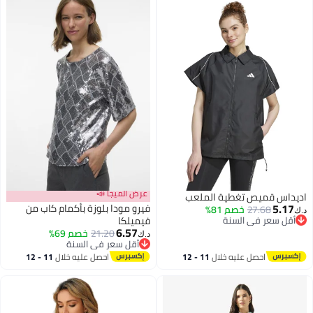
عرض الميجا 📣
اديداس قميص تغطية الملعب
5.17
فيرو مودا بلوزة بأكمام كاب من
27.68
خصم 81%
د.ك‏
أقل سعر في السنة
فيميلكا
6.57
أقل سعر في السنة
21.20
خصم 69%
د.ك‏
أقل سعر في السنة
أقل سعر في السنة
احصل عليه خلال
11 - 12
احصل عليه خلال
11 - 12
اغسطس
اغسطس