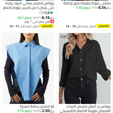
ستايلي بلوزة بطبعة زهور وحافة
ريوكس ​​قميص نسائي أسود برقبة
6.54
7.34
خصم 10%
على شكل V من الحرير، بلوزة بأكمام
د.ك‏
طويلة وأزرار، بلوزة أنيقة وعصرية
3.8
19
من قماش قابل للتنفس، قميص
6.16
12.71
خصم 51%
د.ك‏
14
2
متعدد الاستخدامات من المكتب إلى
أقل سعر في 7 يوم
أقل سعر في 7 يوم
عطلة نهاية الأسبوع، بلوزة أنثوية
احصل عليه خلال
13 - 14
احصل عليه خلال
11 - 12
ناعمة ومتدلية​
اغسطس
اغسطس
ريوكس زر أسفل قميص النساء،
ايلا قميص بحافة مميزة
2.50
القمصان طويلة الأكمام الكلاسيكي
10.09
خصم 75%
د.ك‏