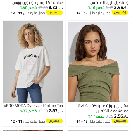
وتفاصيل بارزة الملمس
Vmchloe لليسار جونيورز نووس
8.33
3.45
4.15
خصم 16%
13.89
خصم 40%
د.ك‏
د.ك‏
احصل عليه خلال
13 - 14
احصل عليه خلال
11 - 12
اغسطس
اغسطس
ستايلي بلوزة محبوكة مضلعة
VERO MODA Oversized Cotton Top
7.87
ومكشوفة الكتفين
12.50
خصم 37%
د.ك‏
2.56
3.09
خصم 17%
د.ك‏
احصل عليه خلال
13 - 14
احصل عليه خلال
11 - 12
اغسطس
اغسطس