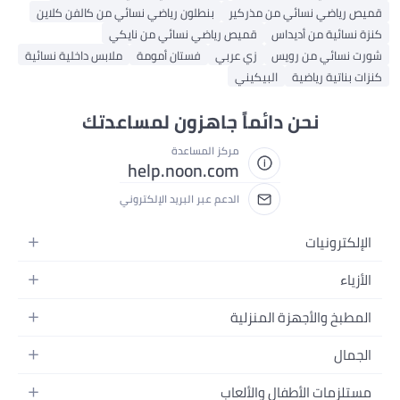
قميص رياضي نسائي من مذركير
بنطلون رياضي نسائي من كالفن كلاين
كنزة نسائية من أديداس
قميص رياضي نسائي من نايكي
شورت نسائي من رويس
زي عربي
فستان أمومة
ملابس داخلية نسائية
كنزات بناتية رياضية
البيكيني
نحن دائماً جاهزون لمساعدتك
مركز المساعدة
help.noon.com
الدعم عبر البريد الإلكتروني
الإلكترونيات
الجوالات
الأزياء
التابلت
أزياء نسائية
المطبخ والأجهزة المنزلية
اللابتوبات
أزياء رجالية
الحمام
الأجهزة المنزلية
الجمال
أزياء البنات
ديكور البيت
الكاميرات
العطور
أزياء الأولاد
مستلزمات الأطفال والألعاب