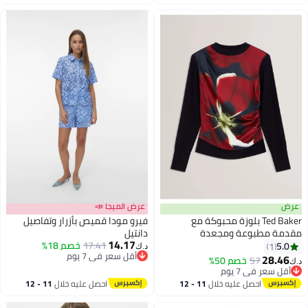
اغسطس
اغسطس
عرض
عرض الميجا 📣
Ted Baker بلوزة محبوكة مع
فيرو مودا قميص بأزرار وتفاصيل
مقدمة مطبوعة ومجعدة
دانتيل
14.17
17.41
خصم 18%
5.0
1
د.ك‏
أقل سعر في 7 يوم
28.46
57
خصم 50%
د.ك‏
أقل سعر في 7 يوم
أقل سعر في 7 يوم
أقل سعر في 7 يوم
احصل عليه خلال
11 - 12
احصل عليه خلال
11 - 12
اغسطس
اغسطس