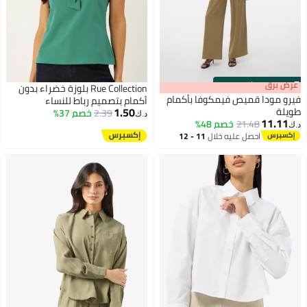
s
00
:
m
عرض برق
00
·
باقي 100%
Rue Collection بلوزة خضراء بدون
فيرو مودا قميص فيمكوفا بأكمام
أكمام بتصميم رباط للنساء
1.50
طويلة
2.39
خصم 37%
د.ك‏
11.11
21.48
خصم 48%
د.ك‏
احصل عليه خلال
11 - 12
اغسطس