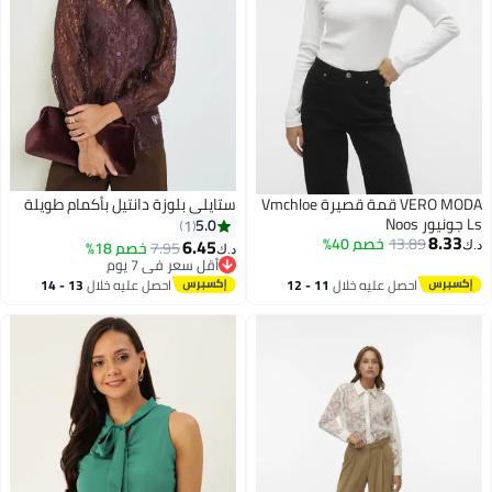
VERO MODA قمة قصيرة Vmchloe
ستايلي بلوزة دانتيل بأكمام طويلة
Ls جونيور Noos
5.0
1
8.33
13.89
خصم 40%
6.45
7.95
خصم 18%
د.ك‏
د.ك‏
أقل سعر في 7 يوم
2
أقل سعر في 7 يوم
احصل عليه خلال
11 - 12
احصل عليه خلال
13 - 14
اغسطس
اغسطس