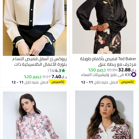
Ted Baker قميص بأكمام طويلة
ريوكس زر أسفل قميص النساء،
مزخرف مع ربطة عنق
بلوزة الأعمال الكلاسيكية ذات
32.88
65.84
خصم 50%
الكعب الطويل، بلوزات شيفون
4.3
14
د.ك‏
#30 في بلايز وتيشيرتات النساء
مريحة، قمصان مكتب الأعمال غير
7.40
9.27
خصم 20%
د.ك‏
4
#30 في بلايز وتيشيرتات النساء
الرسمي، ملابس أزياء خريف الربيع،
احصل عليه خلال
11 - 12
احصل عليه خلال
11 - 12
مباراة مع جينز الكعب العالي،
اغسطس
اغسطس
السيدات القميص الأبيض للمواعدة
مكتب الحياة اليومية