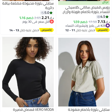
عرض
ستايلي بلوزة محبوكة مضلعة بياقة
رويس قميص ساتاني كلاسيكي
دائرية
للنساء، بلوزة بأكمام طويلة وأزرار،
5.0
5
بلوزات مقاومة للتجعد ومناسبة
4.5
8
2.21
2.65
خصم 16%
د.ك‏
5
للبشرة، مناسبة للارتداء اليومي
7.13
#26 في بلايز وتيشيرتات النساء
17.50
خصم 59%
أقل سعر في 30 يوم
د.ك‏
والمقابلات والاجتماعات أو أي
أقل سعر في 30 يوم
أقل سعر في 30 يوم
#26 في بلايز وتيشيرتات النساء
مناسبة
احصل عليه خلال
11 - 12
احصل عليه خلال
13 - 14
اغسطس
اغسطس
ستايلي بلوزة بأكمام منفوخة
VERO MODA قمصان قصيرة