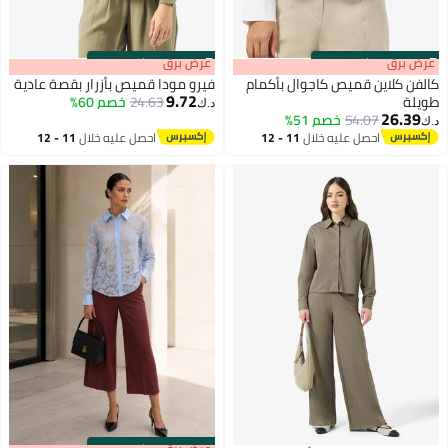
s
00
:
m
عرض برق
00
·
باقي 100%
s
00
:
m
عرض برق
00
·
باقي 100%
كالفن كلاين قميص كاجوال بأكمام
فيرو مودا قميص بأزرار بقصة عادية
9.72
طويلة
24.63
خصم 60%
د.ك‏
26.39
54.07
خصم 51%
د.ك‏
احصل عليه خلال
11 - 12
احصل عليه خلال
11 - 12
اغسطس
اغسطس