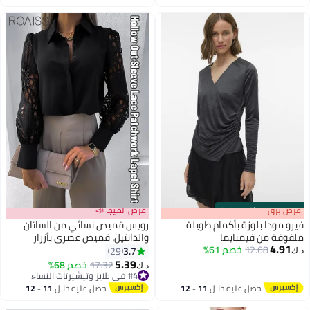
اغسطس
اغسطس
s
00
:
m
عرض برق
00
·
باقي 100%
عرض الميجا 📣
فيرو مودا بلوزة بأكمام طويلة
رويس قميص نسائي من الساتان
ملفوفة من فيمنايما
والدانتيل، قميص عصري بأزرار
4.91
12.68
خصم 61%
أمامية، رقبة كلاسيكية على شكل V
3.7
29
د.ك‏
بياقة سبورت، أكمام طويلة، قميص
5.39
#4 في بلايز وتيشيرتات النساء
17.32
خصم 68%
د.ك‏
أنيق للارتداء في المكتب
أقل سعر في 7 يوم
#4 في بلايز وتيشيرتات النساء
والمناسبات المسائية والمناسبات
احصل عليه خلال
11 - 12
احصل عليه خلال
11 - 12
الخاصة، الأسود
اغسطس
اغسطس