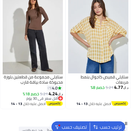
ستايلي قميص كاجوال بنمط
ستايلي مجموعة من قطعتين بلوزة
مربعات
محبوكة سادة بياقة قارب
4.77
5.21
خصم 8%
4.0
1
د.ك‏
4.24
5.21
خصم 18%
د.ك‏
أقل سعر في 30 يوم
أقل سعر في 30 يوم
احصل عليه خلال
13 - 14
احصل عليه خلال
13 - 14
اغسطس
اغسطس
البحث الشائع
ترتيب حسب
تصنيف حسب
بلوزات
تيشيرت نسائي من أديداس
تيشيرت نسائي من نيو بالانس