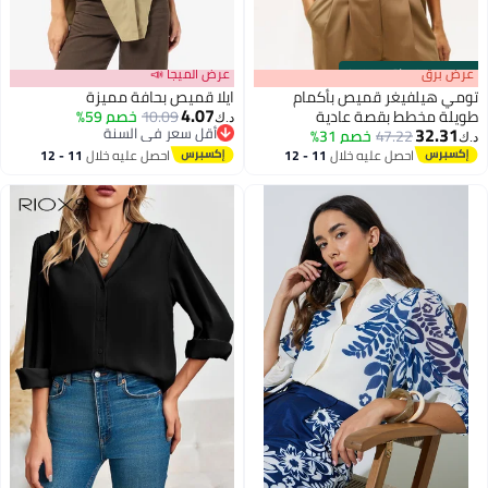
s
00
:
m
عرض برق
00
·
باقي 100%
عرض الميجا 📣
تومي هيلفيغر قميص بأكمام
ايلا قميص بحافة مميزة
4.07
طويلة مخطط بقصة عادية
10.09
خصم 59%
د.ك‏
32.31
أقل سعر في السنة
47.22
خصم 31%
د.ك‏
أقل سعر في السنة
احصل عليه خلال
11 - 12
احصل عليه خلال
11 - 12
اغسطس
اغسطس