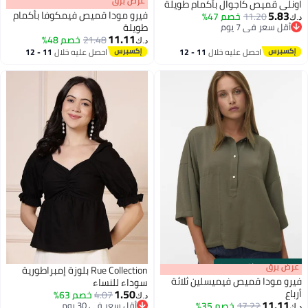
s
00
:
m
عرض برق
00
·
باقي 100%
اونلي قميص كاجوال بأكمام طويلة
5.83
فيرو مودا قميص فيمكوفا بأكمام
11.20
خصم 47%
د.ك‏
أقل سعر في 7 يوم
طويلة
11.11
أقل سعر في 7 يوم
21.48
خصم 48%
د.ك‏
احصل عليه خلال
11 - 12
احصل عليه خلال
11 - 12
اغسطس
اغسطس
s
00
:
m
عرض برق
00
·
باقي 100%
Rue Collection بلوزة إمبراطورية
فيرو مودا قميص فيميسلين ثلاثة
سوداء للنساء
1.50
أرباع
4.07
خصم 63%
د.ك‏
11.11
17.22
خصم 35%
أقل سعر في 30 يوم
د.ك‏