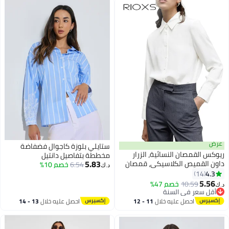
عرض
ستايلي بلوزة كاجوال فضفاضة
ريوكس القمصان النسائية، الزرار
مخططة بتفاصيل دانتيل
5.83
داون القميص الكلاسيكي، قمصان
6.54
خصم 10%
د.ك‏
العمل الملونة ذات الأكمام الطويلة،
4.3
14
4
بلوزة شيفون مريحة، القمصان غير
5.56
10.59
خصم 47%
د.ك‏
الرسمية للأعمال، قمصان الأزياء
أقل سعر في السنة
أقل سعر في السنة
للنساء يتطابقن مع الجينز الضيق
احصل عليه خلال
11 - 12
احصل عليه خلال
13 - 14
الساقين الكعب العالي، السيدات
اغسطس
اغسطس
القميص الأبيض للمواعدة مكتب
الحياة اليومية