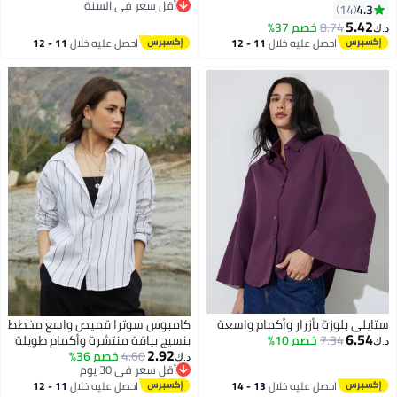
أقل سعر في السنة
المبطن، ملابس العمل غير الرسمية
4.3
14
أقل سعر في السنة
الفضفاضة، بلوزة المكتب الأساسية،
5.42
8.74
خصم 37%
د.ك‏
4
القميص الأسود للسيدات، القمصان
احصل عليه خلال
11 - 12
احصل عليه خلال
11 - 12
المريحة المتطابقة مع الجينز،
اغسطس
اغسطس
السيقان النحيلة، السراويل الساخنة
والأحذية المختلفة
ستايلي بلوزة بأزرار وأكمام واسعة
كامبوس سوترا قميص واسع مخطط
6.54
7.34
خصم 10%
بنسيج بياقة منتشرة وأكمام طويلة
د.ك‏
2.92
4.60
خصم 36%
وإغلاق بأزرار للنساء، مصمم بقصة
د.ك‏
أقل سعر في 30 يوم
مريحة للارتداء الكاجوال واليومي -
4
أقل سعر في 30 يوم
احصل عليه خلال
13 - 14
احصل عليه خلال
11 - 12
أبيض ديزي