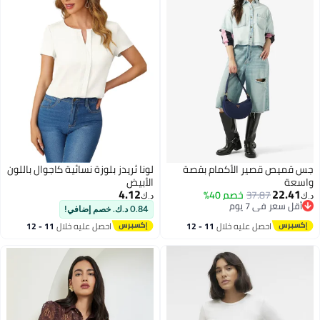
جس قميص قصير الأكمام بقصة
لونا ثريدز بلوزة نسائية كاجوال باللون
واسعة
الأبيض
4.12
22.41
37.87
خصم 40%
د.ك‏
د.ك‏
أقل سعر في 7 يوم
0.84 د.ك. خصم إضافي!
أقل سعر في 7 يوم
احصل عليه خلال
11 - 12
احصل عليه خلال
11 - 12
اغسطس
اغسطس