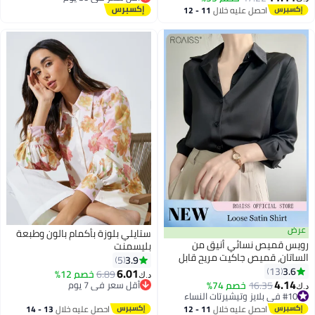
أقل سعر في 30 يوم
احصل عليه خلال
11 - 12
اغسطس
عرض
ستايلي بلوزة بأكمام بالون وطبعة
رويس قميص نسائي أنيق من
بليسمنت
الساتان، قميص جاكيت مريح قابل
3.9
5
للتنفس للسيدات، قميص علوي
3.6
13
6.01
6.89
خصم 12%
د.ك‏
3
بأزرار بأكمام طويلة، مناسب للارتداء
4.14
16.35
خصم 74%
أقل سعر في 7 يوم
د.ك‏
اليومي والأنشطة الخارجية
#10 في بلايز وتيشيرتات النساء
أقل سعر في 7 يوم
#10 في بلايز وتيشيرتات النساء
احصل عليه خلال
11 - 12
احصل عليه خلال
13 - 14