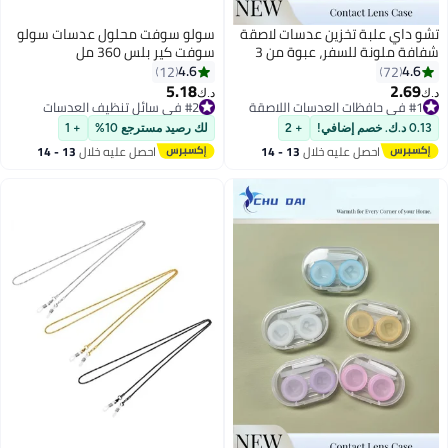
تشو داي علبة تخزين عدسات لاصقة
سولو سوفت محلول عدسات سولو
شفافة ملونة للسفر، عبوة من 3
سوفت كير بلس 360 مل
قطع (لون عشوائي)
4.6
4.6
12
72
5.18
2.69
#1 في حافظات العدسات اللاصقة
#2 في سائل تنظيف العدسات
د.ك‏
د.ك‏
تم بيع +50 مؤخرًا
بتخلّص بسرعة
#1 في حافظات العدسات اللاصقة
#2 في سائل تنظيف العدسات
0.13 د.ك. خصم إضافي!
+ 2
لك رصيد مسترجع 10%
+ 1
احصل عليه خلال
13 - 14
احصل عليه خلال
13 - 14
اغسطس
اغسطس