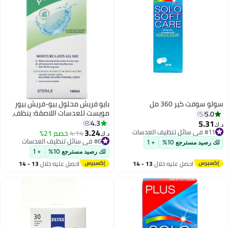
سولو سوفت كير 360 مل
بايو فريش محلول بيو-فريش بيور
مويست للعدسات اللاصقة: ينظف،
5.0
5
يطهر، يحفظ، يشطف، ويعيد ترطيب
5.31
4.3
8
د.ك‏
العدسات اللاصقة – 160 مل
3.24
#11 في سائل تنظيف العدسات
4.14
خصم 21%
د.ك‏
#11 في سائل تنظيف العدسات
#6 في سائل تنظيف العدسات
لك رصيد مسترجع 10%
+ 1
#6 في سائل تنظيف العدسات
لك رصيد مسترجع 10%
+ 1
احصل عليه خلال
13 - 14
احصل عليه خلال
13 - 14
اغسطس
اغسطس