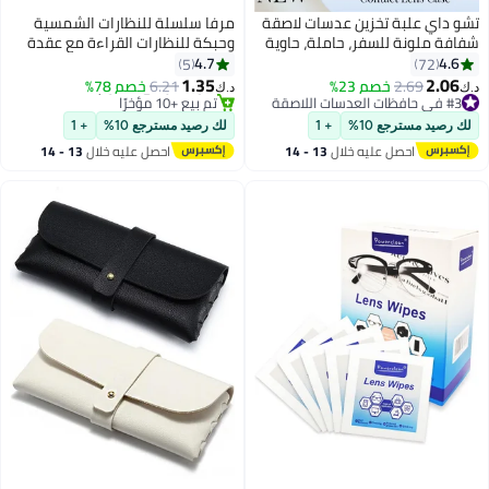
تشو داي علبة تخزين عدسات لاصقة
مرفا سلسلة للنظارات الشمسية
شفافة ملونة للسفر، حاملة، حاوية
وحبكة للنظارات القراءة مع عقدة
تخزين نقع، عبوة بالجملة (لون
للنساء وحبكة حاملة للنظارات
4.7
4.6
5
72
عشوائي)
للنساء والفتيات والمسنين والأطفال
1.35
2.06
2.69
خصم 23%
6.21
خصم 78%
د.ك‏
د.ك‏
بتصميم مانع للانزلاق.
#3 في حافظات العدسات اللاصقة
#26 في أزياء النساء
#3 في حافظات العدسات اللاصقة
أقل سعر في 30 يوم
لك رصيد مسترجع 10%
+ 1
لك رصيد مسترجع 10%
+ 1
تم بيع +10 مؤخرًا
احصل عليه خلال
13 - 14
احصل عليه خلال
13 - 14
#26 في أزياء النساء
اغسطس
اغسطس