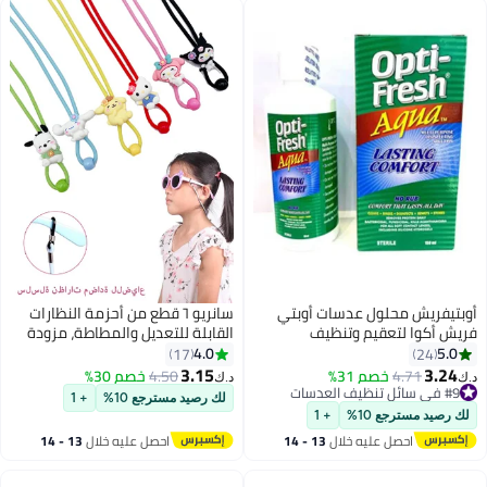
أوبتيفريش محلول عدسات أوبتي
سانريو ٦ قطع من أحزمة النظارات
فريش أكوا لتعقيم وتنظيف
القابلة للتعديل والمطاطة، مزودة
العدسات اللاصقة – 150 مل
بحبل تثبيت مانع للانزلاق للأولاد
4.0
5.0
17
24
والبنات والبالغين.
3.15
3.24
4.71
خصم 31%
4.50
خصم 30%
د.ك‏
د.ك‏
#9 في سائل تنظيف العدسات
لك رصيد مسترجع 10%
+ 1
#9 في سائل تنظيف العدسات
لك رصيد مسترجع 10%
+ 1
احصل عليه خلال
13 - 14
احصل عليه خلال
13 - 14
اغسطس
اغسطس