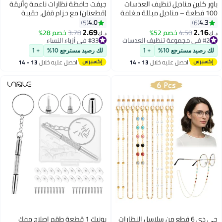
باور كلين مناديل تنظيف العدسات
جيفت حافظة نظارات ناعمة وأنيقة
100 قطعة – مناديل مبللة مغلفة
(قطعتان) مع حزام قفل، حقيبة
بشكل فردي لتنظيف النظارات
نظارات شمسية خفيفة الوزن
4.0
4.3
5
6
والشاشات، بدون خطوط ومضادة
محمولة، حافظة نظارات من الجلد
2.69
2.16
#2 في مجموعة تنظيف العدسات
4.50
خصم 52%
#33 في أزياء النساء
3.78
خصم 28%
د.ك‏
د.ك‏
للضباب للهواتف والكاميرات
الصناعي (أسود وأبيض)
تم بيع +50 مؤخرًا
تم بيع +20 مؤخرًا
#2 في مجموعة تنظيف العدسات
#33 في أزياء النساء
لك رصيد مسترجع 10%
+ 1
لك رصيد مسترجع 10%
+ 1
احصل عليه خلال
13 - 14
احصل عليه خلال
13 - 14
اغسطس
اغسطس
جي دي 6 قطع من سلاسل النظارات
يونيك 1 قطعة طقم إصلاح مفك