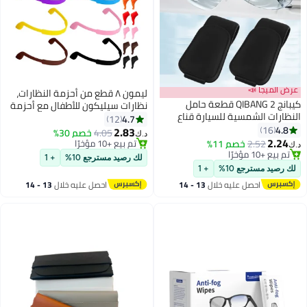
عرض الميجا 📣
ليمون ٨ قطع من أحزمة النظارات،
كيبانج QIBANG 2 قطعة حامل
نظارات سيليكون للأطفال مع أحزمة
النظارات الشمسية للسيارة قناع
نظارات شمسية ملونة و١٦ خطاف
4.7
12
النظارات الشمسية كليب النظارات
4.8
16
أذن مانع للانزلاق، نظارات رياضية مع
2.83
4.05
خصم 30%
د.ك‏
الجلدية المغناطيسية حامل النظارات
2.24
حامل نظارات مرن ناعم، مناسبة
2.52
خصم 11%
تم بيع +10 مؤخرًا
د.ك‏
شاحنة اكسسوارات السيارة الداخلية
أقل سعر في السنة
تم بيع +10 مؤخرًا
للبالغين والأطفال.
لك رصيد مسترجع 10%
+ 1
بتخلّص بسرعة
عالمية للمرأة رجل - أسود
لك رصيد مسترجع 10%
+ 1
تم بيع +10 مؤخرًا
احصل عليه خلال
13 - 14
احصل عليه خلال
13 - 14
أقل سعر في السنة
اغسطس
اغسطس