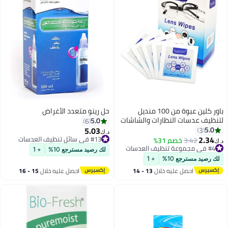
باور كلين عبوة من 100 منديل
حل رينو متعدد الأغراض
لتنظيف عدسات النظارات والشاشات
5.0
6
| مناديل تنظيف نظارات مغلفة
5.03
5.0
3
#13 في سائل تنظيف العدسات
د.ك‏
بشكل فردي، مبللة مسبقًا، وخالية
2.34
أقل سعر في السنة
#4 في مجموعة تنظيف العدسات
3.42
خصم 31%
د.ك‏
من الخطوط
#13 في سائل تنظيف العدسات
تم بيع +30 مؤخرًا
لك رصيد مسترجع 10%
+ 1
#4 في مجموعة تنظيف العدسات
لك رصيد مسترجع 10%
+ 1
احصل عليه خلال
13 - 14
احصل عليه خلال
15 - 16
اغسطس
اغسطس