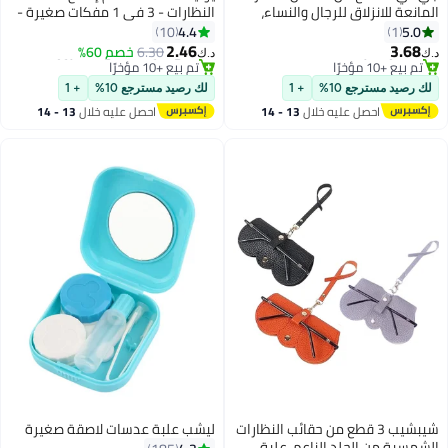
المانعة للانزلاق للرجال والنساء،
النظارات - 3 في 1 مفكات صغيرة -
حوامل أحزمة النظارات المضادة
طقم إصلاح النظارات مع 20 قطعة
4.4
5.0
10
1
للضياع، حبل تعليق للنظارات، ملحق
وسادات الأنف و 20 مسامير
2.46
3.68
6.30
خصم 60%
د.ك‏
د.ك‏
للنظارات، سلسلة نظارات شمسية
مجموعة استبدال برغي النظارات
#27 في أزياء النساء
أقل سعر في السنة
بتخلّص بسرعة
أنيقة، حبل نظارات القراءة
باقي 1 وحدات في المخزون
لإصلاح نظارات الساعة
لك رصيد مسترجع 10%
+ 1
لك رصيد مسترجع 10%
+ 1
تم بيع +10 مؤخرًا
تم بيع +10 مؤخرًا
احصل عليه خلال
13 - 14
احصل عليه خلال
13 - 14
#27 في أزياء النساء
أقل سعر في السنة
اغسطس
اغسطس
شيبشيب 3 قطع من حقائب النظارات
ليشب علبة عدسات لاصقة صغيرة
الشمسية من الجلد الناعم، علبة