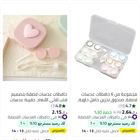
مجموعة من 6 حافظات عدسات
حافظات عدسات لاصقة بتصميم
لاصقة، صندوق تخزين حامل حاوية،
قلب ثلاثي الأبعاد، حقيبة عدسات
أطقم سفر للعدسات اللاصقة
لاصقة بلون المعكرون مع ملاقط
4.8
4.7
7
15
زجاجة مرآة (وردي)
2.15
2.64
#4 في حافظات العدسات اللاصقة
3.78
خصم 30%
د.ك‏
د.ك‏
تم بيع +10 مؤخرًا
#8 في حافظات العدسات اللاصقة
#4 في حافظات العدسات اللاصقة
#8 في حافظات العدسات اللاصقة
لك رصيد مسترجع 10%
+ 1
لك رصيد مسترجع 10%
+ 1
احصل عليه خلال
13 - 14
احصل عليه خلال
13 - 14
اغسطس
اغسطس