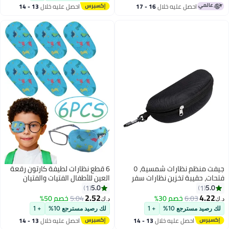
تم بيع +30 مؤخرًا
احصل عليه خلال
16 - 17
احصل عليه خلال
13 - 14
#3 في مجموعة تنظيف العدسات
اغسطس
اغسطس
جيفت منظم نظارات شمسية، ٥
6 قطع نظارات لطيفة كارتون رقعة
فتحات، حقيبة تخزين نظارات سفر
العين للأطفال الفتيات والفتيان
قابلة للطي، حامل نظارات معلق.
اليمين واليسار قابلة لإعادة
5.0
5.0
1
1
الاستخدام غير منسوجة تغطية
2.52
4.22
6.03
خصم 30%
5.04
خصم 50%
د.ك‏
د.ك‏
كاملة رقع العين لعلاج الحول عند
لك رصيد مسترجع 10%
+ 1
لك رصيد مسترجع 10%
+ 1
الأطفال العين الكسولة الحول وبعد
احصل عليه خلال
13 - 14
احصل عليه خلال
13 - 14
الجراحة
اغسطس
اغسطس