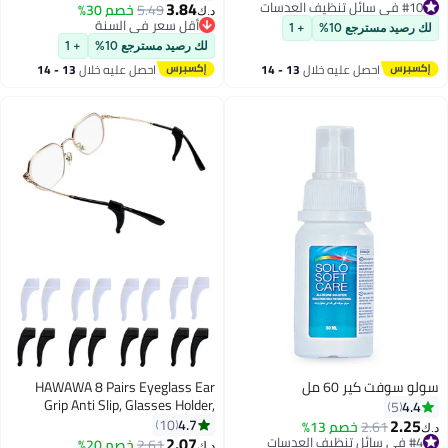
للانزلاق، 4 مقابض أذن دائرية، 4
3.84
#10 في سائل تنظيف العدسات
5.49
خصم 30%
أقل سعر في السنة
د.ك‏
#10 في سائل تنظيف العدسات
حاملات خطافات أذن من السيليكون،
بتخلّص بسرعة
لك رصيد مسترجع 10%
+ 1
أقل سعر في السنة
4 أطراف صدغ النظارات، كم للإصلاح
لك رصيد مسترجع 10%
+ 1
(أسود)
احصل عليه خلال
13 - 14
احصل عليه خلال
13 - 14
اغسطس
اغسطس
سولو سوفت كير 60 مل
HAWAWA 8 Pairs Eyeglass Ear
Grip Anti Slip, Glasses Holder,
4.4
5
Safety Eyewear Retainers for
2.25
4.7
10
2.61
خصم 13%
د.ك‏
Sunglasses Presbyopia Glasses
2.07
#4 في سائل تنظيف العدسات
#16 في أزياء النساء
2.61
خصم 20%
د.ك‏