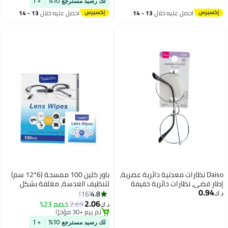
لك رصيد مسترجع 10%
+ 1
احصل عليه خلال
13 - 14
احصل عليه خلال
13 - 14
اغسطس
اغسطس
Daiso نظارات معدنية دائرية عصرية،
باور كلين 100 ممسحة (6*12 سم)
إطار فضي، نظارات دائرية خفيفة
لتنظيف العدسة، مغلفة بشكل
0.94
الوزن للرجال والنساء، إكسسوار
فردي، يمكن استخدامها لشاشة
4.8
16
د.ك‏
عتيق أنيق
الهاتف المحمول، الكمبيوتر اللوحي،
2.06
2.69
خصم 23%
د.ك‏
عدسة الكاميرا والشاشة الإلكترونية
#3 في مجموعة تنظيف العدسات
الأخرى
أقل سعر في السنة
لك رصيد مسترجع 10%
+ 1