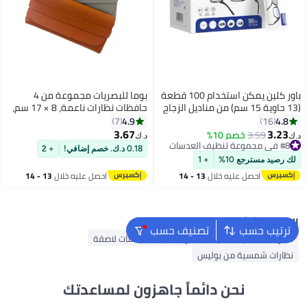
باور كلين يمكن استخدام 100 قطعة
بوما للبصريات مجموعة من 4
(13 حاوية 15 سم) من مناديل الزجاج
حافظات نظارات ناعمة، 8 × 17 سم،
المضاد للضباب، معبأة بشكل فردي،
حافظة نظارات ناعمة، جلد بولي
4.9
4.8
7
16
للنظارات والنظارات الشمسية
يوريثين، محمولة، حافظة نظارات
3.67
3.23
#8 في مجموعة تنظيف العدسات
3.59
خصم 10%
د.ك‏
د.ك‏
وشاشات الهاتف المحمول والألواح
شمسية، حقيبة ناعمة، حقيبة
أقل سعر في السنة
0.18 د.ك. خصم إضافي!
+ 2
باقي 1 وحدات في المخزون
وعدسات الكاميرا والشاشات
نظارات شمسية للرجال والنساء:
لك رصيد مسترجع 10%
+ 1
تم بيع +20 مؤخرًا
الإلكترونية الأخرى
بني، أبيض، رمادي وأسود للتخزين
احصل عليه خلال
13 - 14
احصل عليه خلال
13 - 14
#8 في مجموعة تنظيف العدسات
والسفر.
اغسطس
اغسطس
البحث الشائع
ترتيب حسب
تصنيف حسب
نظارات شمسية نسائية
نظارات ذكية
عدسات لاصقة
نظارات شمسية من بوليس
نحن دائماً جاهزون لمساعدتك