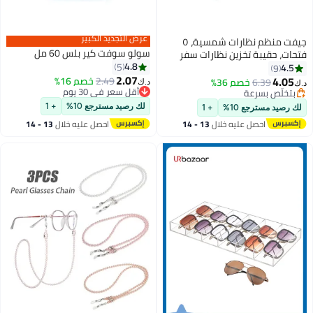
عرض التجديد الكبير
جيفت منظم نظارات شمسية، ٥
سولو سوفت كير بلس 60 مل
فتحات، حقيبة تخزين نظارات سفر
4.8
قابلة للطي، حامل نظارات معلق.
5
4.5
9
2.07
4.05
2.49
خصم 16%
6.39
بتخلّص بسرعة
خصم 36%
د.ك‏
د.ك‏
أقل سعر في 30 يوم
تم بيع +20 مؤخرًا
أقل سعر في 30 يوم
بتخلّص بسرعة
لك رصيد مسترجع 10%
+ 1
لك رصيد مسترجع 10%
+ 1
احصل عليه خلال
13 - 14
احصل عليه خلال
13 - 14
اغسطس
اغسطس