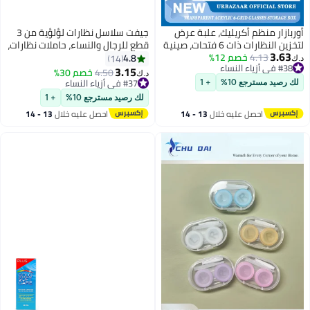
أوربازار منظم أكريليك، علبة عرض
جيفت سلاسل نظارات لؤلؤية من 3
لتخزين النظارات ذات 6 فتحات، صينية
قطع للرجال والنساء، حاملات نظارات،
3.63
#38 في أزياء النساء
4.13
خصم 12%
تنظيم درج النظارات قابلة للتكديس
حبل تعليق للرقبة، إكسسوار نظارات
4.8
14
د.ك‏
بتخلّص بسرعة
(ذهبي وردي/وردي/أبيض)
3.15
4.50
خصم 30%
د.ك‏
#38 في أزياء النساء
#37 في أزياء النساء
لك رصيد مسترجع 10%
+ 1
#37 في أزياء النساء
لك رصيد مسترجع 10%
+ 1
احصل عليه خلال
13 - 14
احصل عليه خلال
13 - 14
اغسطس
اغسطس