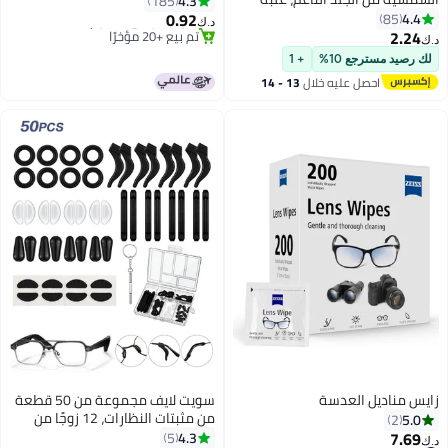
4.3
185
النظارات المحمولة المضادة
0.92
4.4
85
د.ك‏
للخدش، حقيبة النظارات الشمسية
2.24
#2 في حافظات العدسات اللاصقة
د.ك‏
المضادة للإجهاد، حقيبة تخزين
أقل سعر في 30 يوم
لك رصيد مسترجع 10%
+ 1
تم بيع +20 مؤخرًا
النظارات الشمسية مع حبل للرقبة
احصل عليه خلال
13 - 14
#2 في حافظات العدسات اللاصقة
للنساء والرجال
اغسطس
زايس مناديل العدسة
سويت لايف مجموعة من 50 قطعة
من مثبتات النظارات، 12 زوجًا من
5.0
2
وسادات الأنف اللاصقة المضادة
7.69
4.3
5
د.ك‏