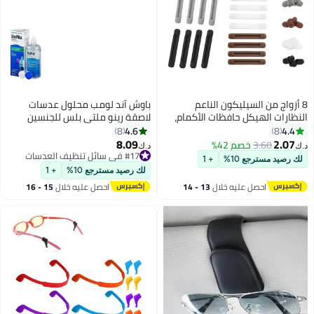
8 أزواج من السيليكون الناعم
باوش آند لومب محلول عدسات
النظارات الهيكل حافظات الأكمام،
لاصقة رينو ملتي بلس للجنسين
العين الزجاجية مسك الأذن النظارة
4.6
4.4
8
8
المضادة للزلق النظارات الواقية
8.09
2.07
3.60
خصم 42%
#17 في سائل تنظيف العدسات
د.ك‏
د.ك‏
للقراءة النظارات الشمسية النظارات
أقل سعر في 7 يوم
لك رصيد مسترجع 10%
+ 1
الواقية
#17 في سائل تنظيف العدسات
لك رصيد مسترجع 10%
+ 1
احصل عليه خلال
13 - 14
احصل عليه خلال
15 - 16
اغسطس
اغسطس