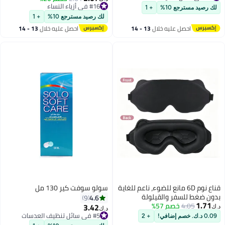
#4 في سائل تنظيف العدسات
Sports Glasses
تم بيع +20 مؤخرًا
لك رصيد مسترجع 10%
+ 1
#16 في أزياء النساء
لك رصيد مسترجع 10%
+ 1
احصل عليه خلال
13 - 14
احصل عليه خلال
13 - 14
اغسطس
اغسطس
قناع نوم 6D مانع للضوء، ناعم للغاية
سولو سوفت كير 130 مل
بدون ضغط للسفر والقيلولة
4.6
9
1.71
4.05
والمناوبات الليلية
خصم 57%
3.42
#5 في سائل تنظيف العدسات
د.ك‏
د.ك‏
أقل سعر في 7 يوم
0.09 د.ك. خصم إضافي!
+ 2
#5 في سائل تنظيف العدسات