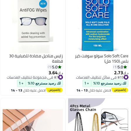
Solo Soft Care سولو سوفت كير
زايس مناديل مضادة للضبابية 30
بلس (150 مل)
قطعة
5.0
5.0
1
1
3.64
2.73
#7 في مجموعة تنظيف العدسات
د.ك‏
د.ك‏
#15 في سائل تنظيف العدسات
أقل سعر في السنة
#15 في سائل تنظيف العدسات
#7 في مجموعة تنظيف العدسات
لك رصيد مسترجع 10%
+ 1
لك رصيد مسترجع 10%
+ 1
احصل عليه خلال
13 - 14
احصل عليه خلال
13 - 14
اغسطس
اغسطس