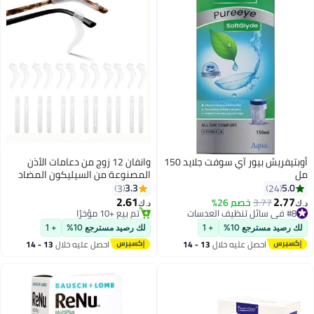
أوبتيفريش بيور آي سوفت جلايد 150
وانفان 12 زوج من دعامات الأذن
مل
المصنوعة من السيليكون المضاد
للانزلاق للنظارات، حاملة نظارات مع
3.3
5.0
3
24
علبة تخزين، قبضة أذن للنظارات (24
2.61
2.77
3.77
خصم 26%
د.ك‏
د.ك‏
شفاف)
#8 في سائل تنظيف العدسات
تم بيع +10 مؤخرًا
#8 في سائل تنظيف العدسات
تم بيع +10 مؤخرًا
لك رصيد مسترجع 10%
+ 1
لك رصيد مسترجع 10%
+ 1
احصل عليه خلال
13 - 14
احصل عليه خلال
13 - 14
اغسطس
اغسطس