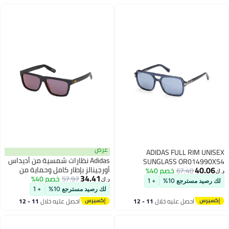
عرض
ADIDAS FULL RIM UNISEX
Adidas نظارات شمسية من أديداس
SUNGLASS OR014990X54
40.06
أورجينالز بإطار كامل وحماية من
67.40
خصم 40%
د.ك‏
34.41
57.97
خصم 40%
الأشعة فوق البنفسجية من
د.ك‏
لك رصيد مسترجع 10%
+ 1
الأسيتات OR014702G56
لك رصيد مسترجع 10%
+ 1
احصل عليه خلال
11 - 12
احصل عليه خلال
11 - 12
اغسطس
اغسطس