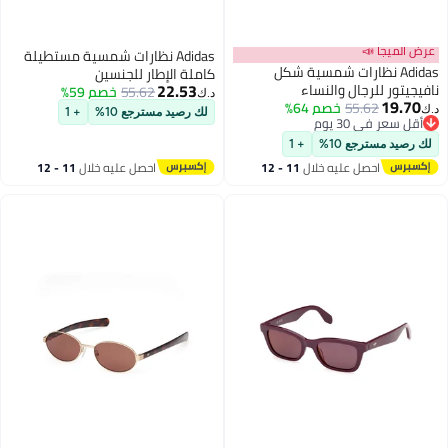
عرض الميجا 📣
Adidas نظارات شمسية مستطيلة
Adidas نظارات شمسية شكل
كاملة الإطار للجنسين
22.53
نافيجيتور للرجال والنساء
Or012492V55
55.62
خصم 59%
د.ك‏
19.70
55.62
خصم 64%
SP009102N55 حجم العدسة: 55
د.ك‏
لك رصيد مسترجع 10%
+ 1
أقل سعر في 30 يوم
مليمتر - أسود غير لامع
أقل سعر في 30 يوم
لك رصيد مسترجع 10%
+ 1
احصل عليه خلال
11 - 12
احصل عليه خلال
11 - 12
اغسطس
اغسطس