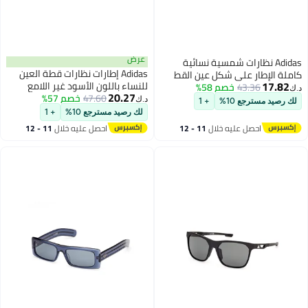
عرض
Adidas نظارات شمسية نسائية
Adidas إطارات نظارات قطة العين
كاملة الإطار على شكل عين القط
17.82
للنساء باللون الأسود غير اللامع
Or010702C55
43.36
خصم 58%
د.ك‏
20.27
47.60
خصم 57%
ADIDAS OR504800251 51 مم
د.ك‏
لك رصيد مسترجع 10%
+ 1
لك رصيد مسترجع 10%
+ 1
احصل عليه خلال
11 - 12
احصل عليه خلال
11 - 12
اغسطس
اغسطس