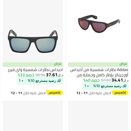
عرض
عرض
Adidas نظارات شمسية من أديداس
اديداس نظارات شمسية واي فيرر
37.61
أورجينالز بإطار كامل وحماية من
56.94
خصم 33%
د.ك‏
34.41
57.97
خصم 40%
الأشعة فوق البنفسجية من
د.ك‏
لك رصيد مسترجع 10%
+ 1
الأسيتات OR014602U57
لك رصيد مسترجع 10%
+ 1
احصل عليه خلال
11 - 12
احصل عليه خلال
11 - 12
اغسطس
اغسطس