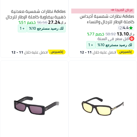
عرض الميجا 📣
Adidas نظارات شمسية معدنية
Adidas نظارات شمسية أديداس
ذهبية بيضاوية كاملة الإطار للرجال
27.24
كاملة الإطار للرجال والنساء
والنساء
56.56
خصم 51%
د.ك‏
نافيغيتور بنفسجي من الأسيتات
4.4
2
لك رصيد مسترجع 10%
+ 1
13.10
58.92
خصم 77%
د.ك‏
أقل سعر في السنة
أقل سعر في السنة
لك رصيد مسترجع 10%
+ 1
احصل عليه خلال
11 - 12
احصل عليه خلال
11 - 12
اغسطس
اغسطس