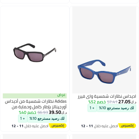
اغسطس
اغسطس
عرض
اديداس نظارات شمسية واي فيرر
27.05
Adidas نظارات شمسية من أديداس
57.41
خصم 52%
د.ك‏
أورجينالز بإطار كامل وحماية من
لك رصيد مسترجع 10%
+ 1
39.50
66.93
خصم 40%
الأشعة فوق البنفسجية من
د.ك‏
الأسيتات OR014402A57
لك رصيد مسترجع 10%
+ 1
احصل عليه خلال
11 - 12
احصل عليه خلال
11 - 12
اغسطس
اغسطس