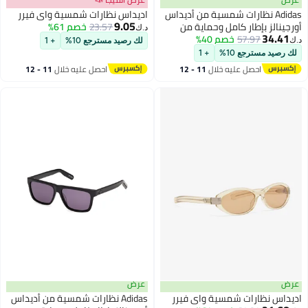
Adidas نظارات شمسية من أديداس
اديداس نظارات شمسية واي فيرر
9.05
أورجينالز بإطار كامل وحماية من
23.57
خصم 61%
د.ك‏
34.41
57.97
خصم 40%
الأشعة فوق البنفسجية من
د.ك‏
لك رصيد مسترجع 10%
+ 1
الأسيتات OR014653E57
لك رصيد مسترجع 10%
+ 1
احصل عليه خلال
11 - 12
احصل عليه خلال
11 - 12
اغسطس
اغسطس
عرض
عرض
اديداس نظارات شمسية واي فيرر
Adidas نظارات شمسية من أديداس