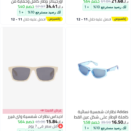
21.68
61.84
خصم 64%
أورجينالز بإطار كامل وحماية من
د.ك‏
34.41
57.97
خصم 40%
الأشعة فوق البنفسجية من
د.ك‏
لك رصيد مسترجع 10%
+ 1
الأسيتات OR014701A56
لك رصيد مسترجع 10%
+ 1
احصل عليه خلال
11 - 12
احصل عليه خلال
11 - 12
اغسطس
اغسطس
عرض الميجا 📣
Adidas نظارات شمسية نسائية
اديداس نظارات شمسية واي فيرر
كاملة الإطار على شكل عين القط
15.84
16.50
45.06
خصم 64%
Or010790X55
39.59
خصم 58%
د.ك‏
د.ك‏
أقل سعر في 7 يوم
لك رصيد مسترجع 10%
+ 1
أقل سعر في 7 يوم