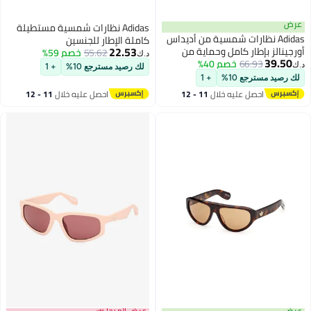
عرض
Adidas نظارات شمسية مستطيلة
Adidas نظارات شمسية من أديداس
كاملة الإطار للجنسين
22.53
أورجينالز بإطار كامل وحماية من
Or012401A55
55.62
خصم 59%
د.ك‏
39.50
66.93
خصم 40%
الأشعة فوق البنفسجية ACETATE
د.ك‏
لك رصيد مسترجع 10%
+ 1
OR014402E57
لك رصيد مسترجع 10%
+ 1
احصل عليه خلال
11 - 12
احصل عليه خلال
11 - 12
اغسطس
اغسطس
عرض
عرض الميجا 📣