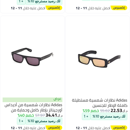
لك رصيد مسترجع 10%
+ 1
احصل عليه خلال
11 - 12
احصل عليه خلال
11 - 12
اغسطس
اغسطس
عرض
Adidas نظارات شمسية مستطيلة
Adidas نظارات شمسية من أديداس
كاملة الإطار للجنسين
22.53
أورجينالز بإطار كامل وحماية من
Or012402G55
55.62
خصم 59%
د.ك‏
34.41
57.97
خصم 40%
الأشعة فوق البنفسجية من
د.ك‏
لك رصيد مسترجع 10%
+ 1
الأسيتات OR014501A55
لك رصيد مسترجع 10%
+ 1
احصل عليه خلال
11 - 12
احصل عليه خلال
11 - 12