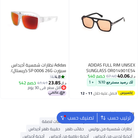
ADIDAS FULL RIM UNISEX
Adidas نظارات شمسية أديداس
SUNGLASS OR014901E54
سبورت SP 0006 26G كريستال/
40.06
67.40
خصم 40%
برتقالي مدخن بعدسات عاكسة
4.8
4
د.ك‏
23.85
41.41
خصم 42%
لك رصيد مسترجع 10%
+ 1
د.ك‏
أقل سعر في 30 يوم
أقل سعر في 30 يوم
احصل عليه خلال
11 - 12
اغسطس
البحث الشائع
ترتيب حسب
تصنيف حسب
نظارات شمسية نسائية
نظارات ذكية
عدسات لاصقة
نظارات شمسية من بوليس
حقائب ظهر
حقيبة ظهر أديداس
أحذية تدريب من أديداس
أحذية رياضية من أديداس
أحذية أديداس