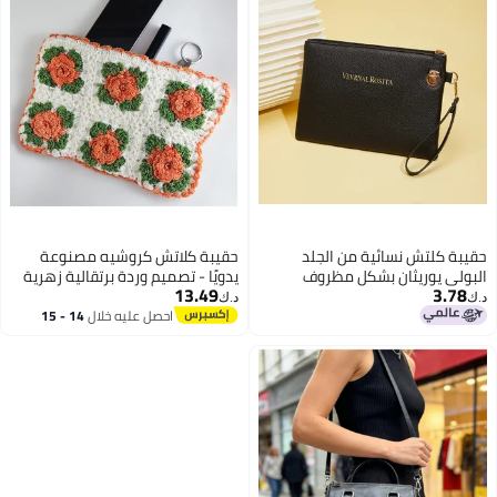
حقيبة كلتش نسائية من الجلد
حقيبة كلاتش كروشيه مصنوعة
البولي يوريثان بشكل مظروف
يدويًا - تصميم وردة برتقالية زهرية
13.49
3.78
مع أوراق خضراء - حقيبة يد بوهو
د.ك‏
د.ك‏
شيك على الطراز العتيق - إكسسوار
احصل عليه خلال
14 - 15
اغسطس
أنيق مصنوع يدويًا لحفلات الزفاف أو
الحفلات أو الاستخدام غير الرسمي،
إغلاق بسحاب