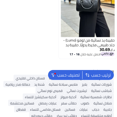
حقيبة يد نسائية من لومو (Lumo) -
جلد طبيعي مخيط يدويًا، حقيبة يد
30.69
وكروس (تصميم 2 في 1)
د.ك‏
احصل عليه خلال
16 - 17
اغسطس
البحث الشائع
ترتيب حسب
تصنيف حسب
شنط ألدو
شنط جيس نسائية
شنط نسائية
فستان داخلي تقليدي
شورتات نسائية
بلايز
ملابس سباحة نسائية
شنط يد
حمالة صدر رياضية
شباشب نسائية
تيشيرت نسائي
قميص نوم نسائي
نظارات شمسية نسائية
أحذية ميولز
أحذية سكيتشرز للنساء
صنادل نسائية
كعوب
حقائب سفر
عبايات رمضان
فساتين محتشمة
جلابية
حجاب
عبايات
فساتين
فستان ماكسي للنساء
قفطان
أطقم متناسقة للنساء
حقائب تيد بيكر
حقائب جيوردانو