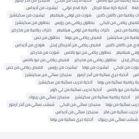
لاة
أحذية كرة سلة للرجال
كرة قدم غوتي
تيشيرت من أديداس
ت رياضية من كالفن كلاين
شورت من تومي هيلفيغر
تيشيرت من سكيتشرز
ميص رياضي من نايكي
بنطلون رياضي من رويس
بنطلون من سكيتشرز
رياضية من جس
كنزات رياضية من تومي هيلفيغر
كنزات رياضية من مذركير
ياضية من سكيتشرز
قميص رياضي من بوما
بنطلون من جس
ي من كالفن كلاين
قميص رياضي من أمريكان إيجل
هودي من أديداس
ومي هيلفيغر
بنطلون رياضي من نيو بالانس
شورت من مذركير
يكان إيجل
بنطلون رياضي من مذركير
قميص رياضي من نيو بالانس
ورت من نايكي
تيشيرت من بوما
تيشيرت من رويس
قميص رياضي من جس
داس
أحذية جري نسائية من أندر آرمور
سنيكرز نسائي من سكيتشرز
ية رياضية نسائية من بوما
أحذية تدريب نسائية من سكيتشرز
ائية من نيو بالانس
أحذية تدريب نسائية من لي كوبر
نز
أحذية رياضية نسائية من سكيتشرز
سنيكرز نسائي من ريبوك
دريب نسائية من بوما
سنيكرز نسائي من نايكي
شبشب نسائي من أندر آرمور
تدريب نسائية من فانز
سنيكرز نسائي من أديداس
شبشب نسائي من ريبوك
أحذية جري نسائية من بوما