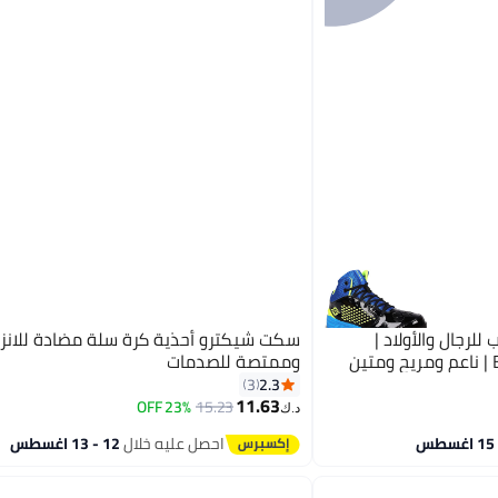
للرجال والأولاد |
سكت شيكترو أحذية كرة سلة مضادة للانز
وممتصة للصدمات
2.3
3
11.63
23% OFF
15.23
12
د.ك‏
احصل عليه خلال
12 - 13 اغسطس