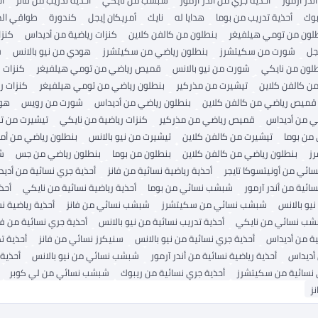
بوك
أحذية تدريب من بوما
هدايا له
نايك
أمريكان إيجل
كندورة
طواقي الص
لون من تومي هيلفيغر
بنطلون من كالفن كلاين
كنزات رياضية من أديداس
كنزا
جل
شورت من سكيتشرز
بنطلون رياضي من سكيتشرز
هودي من نيو بالانس
ق
لون من نايكي
شورت من نيو بالانس
قميص رياضي من تومي هيلفيغر
كنزات 
ن كالفن كلاين
تيشيرت من مذركير
بنطلون رياضي من تومي هيلفيغر
كنزات ر
قميص رياضي من كالفن كلاين
بنطلون رياضي من أديداس
شورت من رويس
هود
 من أديداس
قميص رياضي من مذركير
كنزات رياضية من نايكي
تيشيرت من ت
 من بوما
تيشيرت من كالفن كلاين
تيشيرت من نيو بالانس
بنطلون رياضي من أمر
ز
بنطلون رياضي من كالفن كلاين
بنطلون من بوما
بنطلون رياضي من جس
ش
ائي من أونيتسوكا تايجر
أحذية رياضية نسائية من فانز
أحذية جري نسائية من أدي
سائية من أندر آرمور
شبشب نسائي من بوما
أحذية رياضية نسائية من نايكي
أحذ
يو بالانس
شبشب نسائي من سكيتشرز
شبشب نسائي من فانز
أحذية رياضية نس
ب نسائي من نايكي
أحذية تدريب نسائية من نيو بالانس
أحذية جري نسائية من فا
ية من أديداس
أحذية جري نسائية من نيو بالانس
سنيكرز نسائي من فانز
أحذية ت
 أديداس
أحذية رياضية نسائية من أندر آرمور
شبشب نسائي من نيو بالانس
أحذية 
 نسائية من سكيتشرز
أحذية جري نسائية من ريبوك
شبشب نسائي من لي كوبر
نز