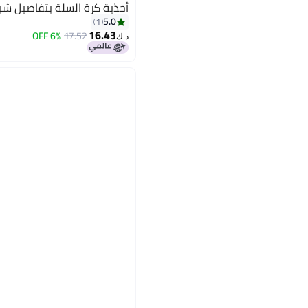
أحذية كرة السلة بتفاصيل شب
5.0
1
16.43
6% OFF
17.52
د.ك‏