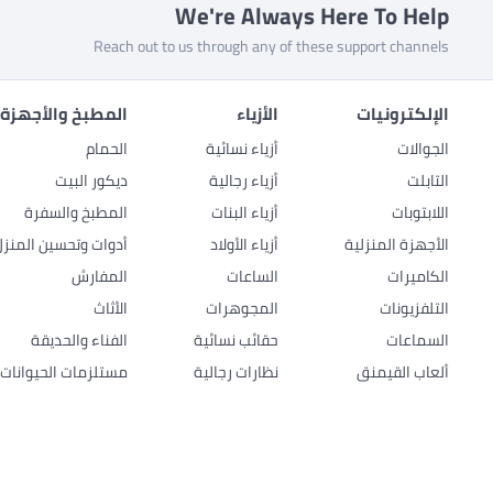
We're Always Here To Help
Reach out to us through any of these support channels
الإلكترونيات
الأزياء
المطبخ والأجهزة 
الجوالات
أزياء نسائية
الحمام
التابلت
أزياء رجالية
ديكور البيت
اللابتوبات
أزياء البنات
المطبخ والسفرة
الأجهزة المنزلية
أزياء الأولاد
أدوات وتحسين المنزل
الكاميرات
الساعات
المفارش
التلفزيونات
المجوهرات
الأثاث
السماعات
حقائب نسائية
الفناء والحديقة
ألعاب القيمنق
نظارات رجالية
مستلزمات الحيوانات ا