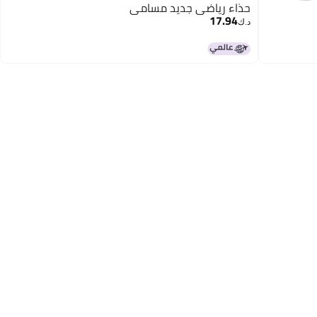
حذاء رياضي جديد مسامي
17.94
د.ك‏