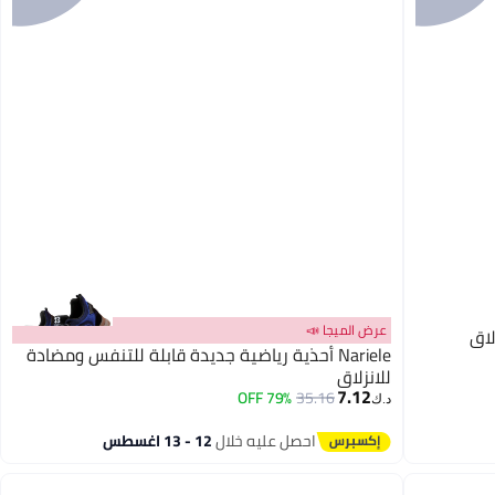
عرض الميجا 📣
لاق
Nariele أحذية رياضية جديدة قابلة للتنفس ومضادة
للانزلاق
7.12
79% OFF
35.16
د.ك‏
4
احصل عليه خلال
12 - 13 اغسطس