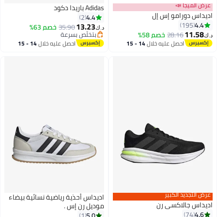
عرض الميجا 
Adidas باريدا دكود
اديداس دورامو إس 
4.4
2
4.4
195
13.23
خصم 63%
35.90
د.ك‏
11.58
بتخلّص بسرعة
خصم 58%
28.16
د.
7
بتخلّص بسرعة
14 - 15
احصل عليه خلال
14 - 15
احصل عليه خلال
اغسطس
اغسطس
عرض التجديد الكبي
اديداس أحذية رياضية نسائية بيضاء
اديداس جالاكسي 
موديل رن إس .
4.6
74
5.0
1