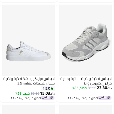
اغسطس
اغسطس
يداس أحذية رياضية نسائية رمادية
اديداس فيل كورت 3.0 أحذية رياضية
ايزي كاووس واط
بيضاء للسيدات مقاس 3.5
23.30
35.90
خصم 35%
5.0
1
ك‏
15.03
32.30
خصم 53%
د.ك‏
احصل عليه خلال
16 - 17
احصل عليه خلال
16 - 17
اغسطس
اغسطس