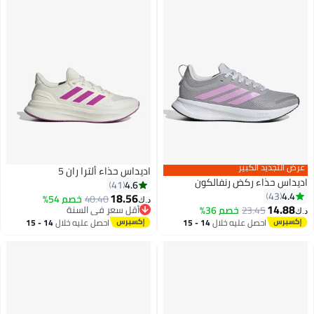
رض التجديد الكبير
اديداس حذاء ألترا ران 5
يداس حذاء ركض رنفالكون
4.6
41
4.4
43
18.56
40.40
خصم 54%
د.ك‏
14.88
23.45
خصم 36%
أقل سعر في السنة
ك‏
6
1
أقل سعر في السنة
احصل عليه خلال
14 - 15
احصل عليه خلال
14 - 15
اغسطس
اغسطس