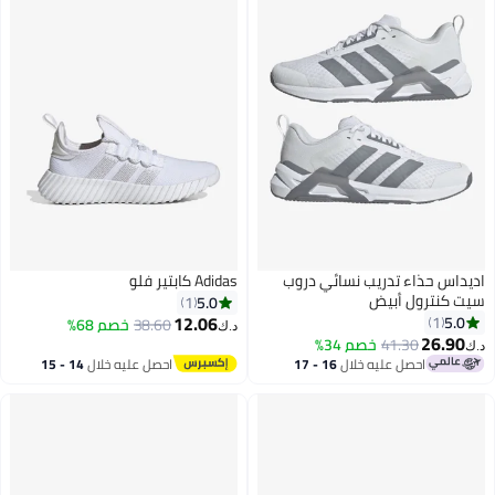
يداس حذاء تدريب نسائي دروب
Adidas كابتير فلو
ت كنترول أبيض
5.0
1
12.06
5.0
1
38.60
خصم 68%
د.ك‏
26.90
41.30
خصم 34%
ك‏
احصل عليه خلال
16 - 17
احصل عليه خلال
14 - 15
اغسطس
اغسطس