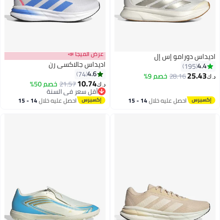
عرض الميجا 📣
يداس دورامو إس إل
اديداس جالاكسي رن
4.4
195
4.6
74
25.43
28.16
خصم 9%
ك‏
10.74
21.57
خصم 50%
د.ك‏
13
أقل سعر في السنة
أقل سعر في السنة
احصل عليه خلال
14 - 15
احصل عليه خلال
14 - 15
اغسطس
اغسطس