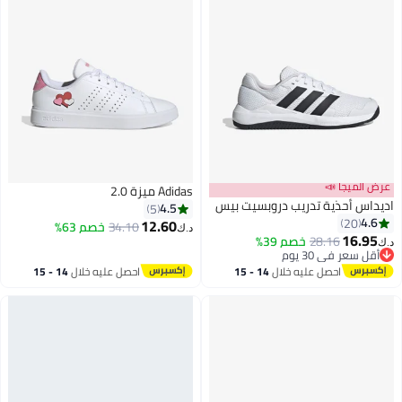
عرض الميجا 
Adidas ميزة 2.0
اديداس أحذية تدريب دروبسيت ب
4.5
5
4.6
20
12.60
خصم 63%
34.10
د.ك‏
16.95
خصم 39%
28.16
د.
4
أقل سعر في 30 يوم
أقل سعر في 30 يوم
14 - 15
احصل عليه خلال
14 - 15
احصل عليه خلال
اغسطس
اغسطس