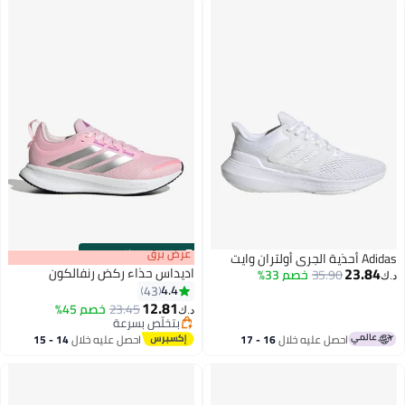
s
00
:
m
عرض برق
00
·
باقي 100%
حذية الجري أولتران وايت
23.84
اديداس حذاء ركض رنفالكون
35.90
خصم 33%
ك‏
4.4
43
12.81
23.45
خصم 45%
د.ك‏
10
بتخلّص بسرعة
بتخلّص بسرعة
احصل عليه خلال
16 - 17
احصل عليه خلال
14 - 15
اغسطس
اغسطس