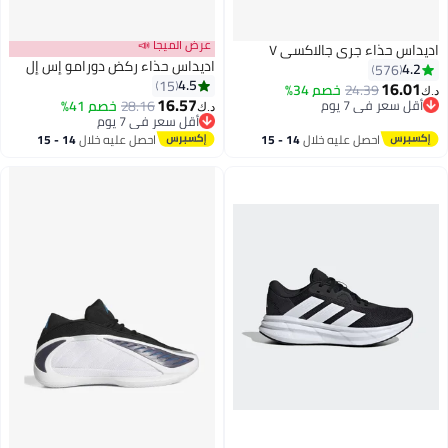
عرض الميجا 📣
يداس حذاء جري جالاكسي ٧
اديداس حذاء ركض دورامو إس إل
4.2
576
4.5
15
16.01
24.39
خصم 34%
ك‏
16.57
أقل سعر في 7 يوم
28.16
خصم 41%
د.ك‏
أقل سعر في 7 يوم
أقل سعر في 7 يوم
أقل سعر في 7 يوم
احصل عليه خلال
14 - 15
احصل عليه خلال
14 - 15
اغسطس
اغسطس