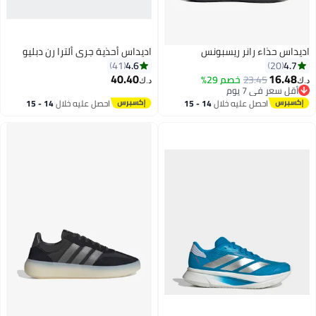
يداس حذاء رانر ريسبونس
اديداس أحذية جري ألترا رن دبليو
4.6
4.7
41
20
40.40
16.48
23.45
خصم 29%
ك‏
د.ك‏
أقل سعر في 7 يوم
6
أقل سعر في 7 يوم
احصل عليه خلال
14 - 15
احصل عليه خلال
14 - 15
اغسطس
اغسطس