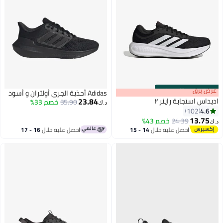
s
00
:
m
رض برق
00
·
باقي 100%
Adidas أحذية الجري أولتران و أسود
23.84
يداس استجابة راينر ٢
35.90
خصم 33%
د.ك‏
4.6
102
13.75
24.39
خصم 43%
ك‏
16
احصل عليه خلال
14 - 15
احصل عليه خلال
16 - 17
اغسطس
اغسطس