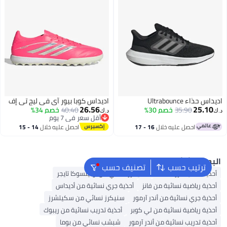
داس حذاء Ultrabounce
اديداس كوبا بيور آي في ليج تي إف
26.56
25.10
35.90
خصم 30%
40.40
خصم 34%
ك‏
د.ك‏
أقل سعر في 7 يوم
أقل سعر في 7 يوم
احصل عليه خلال
16 - 17
احصل عليه خلال
14 - 15
اغسطس
اغسطس
لبحث الشائع
ترتيب حسب
تصنيف حسب
أحذية سكيتشرز للنساء
سنيكرز نسائي من أونيتسوكا تايجر
أحذية رياضية نسائية من فانز
أحذية جري نسائية من أديداس
أحذية جري نسائية من أندر آرمور
سنيكرز نسائي من سكيتشرز
أحذية رياضية نسائية من لي كوبر
أحذية تدريب نسائية من ريبوك
أحذية تدريب نسائية من أندر آرمور
شبشب نسائي من بوما