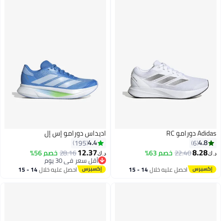
Ad دورامو RC
اديداس دورامو إس إل
4.4
4.8
195
6
12.37
8.28
22.40
خصم 63%
28.16
خصم 56%
ك‏
د.ك‏
أقل سعر في 30 يوم
أقل سعر في 30 يوم
احصل عليه خلال
14 - 15
احصل عليه خلال
14 - 15
اغسطس
اغسطس