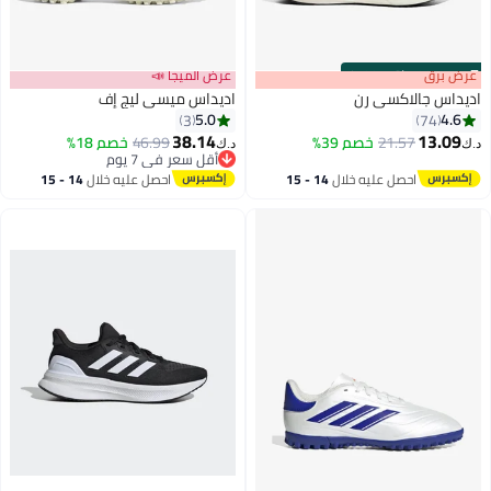
s
00
:
m
رض برق
00
·
باقي 100%
عرض الميجا 📣
يداس جالاكسي رن
اديداس ميسي ليج إف
5.0
4.6
3
74
38.14
13.09
21.57
خصم 39%
46.99
خصم 18%
ك‏
د.ك‏
13
أقل سعر في 7 يوم
أقل سعر في 7 يوم
احصل عليه خلال
14 - 15
احصل عليه خلال
14 - 15
اغسطس
اغسطس