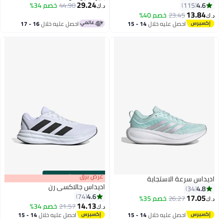
29.24
4.6
115
44.90
خصم 34%
د.ك‏
13.84
23.45
خصم 40%
ك‏
11
احصل عليه خلال
14 - 15
احصل عليه خلال
16 - 17
اغسطس
اغسطس
s
00
:
m
عرض برق
00
·
باقي 100%
يداس سرعة الاستجابة
اديداس جالاكسي رن
4.8
34
4.6
74
17.05
26.27
خصم 35%
ك‏
14.13
21.57
خصم 34%
د.ك‏
13
4
احصل عليه خلال
14 - 15
احصل عليه خلال
14 - 15