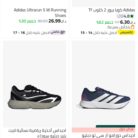
 كوبا بيور 2 كلوب Tf
Adidas Ultrarun 5 W Running
Shoes
4.8
28
26.99
38.60
خصم 30%
6.30
17
خصم 62%
د.ك‏
ك‏
بتخلّص بسرعة
بتخلّص بسرعة
احصل عليه خلال
14 - 15
احصل عليه خلال
16 - 17
اغسطس
اغسطس
s
00
:
m
رض برق
00
·
باقي 100%
اديداس أحذية رياضية نسائية لايت
يداس دورامو آر سي تو دبليو
بليز دبليو سوداء