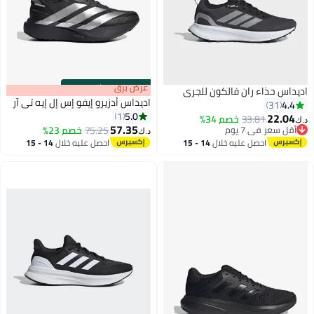
s
00
:
m
عرض برق
00
·
باقي 100%
يداس حذاء ران فالكون للجري
اديداس أدزيرو إيفو إس إل إيه تي آر
4.4
31
5.0
1
22.04
33.81
خصم 34%
ك‏
57.35
أقل سعر في 7 يوم
75.25
خصم 23%
د.ك‏
3
أقل سعر في 7 يوم
احصل عليه خلال
14 - 15
احصل عليه خلال
14 - 15
اغسطس
اغسطس