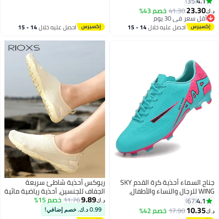
الطلاب
4.1
35
13
23.30
41.30
خصم 43%
د.ك‏
أقل سعر في 30 يوم
أقل سعر في 30 يوم
احصل عليه خلال
14 - 15
احصل عليه خلال
14 - 15
اغسطس
اغسطس
جناح السماء أحذية كرة القدم SKY
ريوكس أحذية شاطئ سريعة
WING للرجال والنساء والأطفال،
الجفاف للجنسين، أحذية رياضية مائية
9.89
أحذية كرة قدم منخفضة أعلى
11.76
خصم 15%
سريعة الجفاف بتصميم حافي
4.1
67
د.ك‏
للأماكن المغلقة والخارجية للصبي
القدمين، تصميم سهل الارتداء مع
10.35
17.90
خصم 42%
0.99 د.ك. خصم إضافي!
د.ك‏
5
والبنات، أحذية تدريب خفيفة الوزن
نعال خفيفة ومرنة، جزء علوي