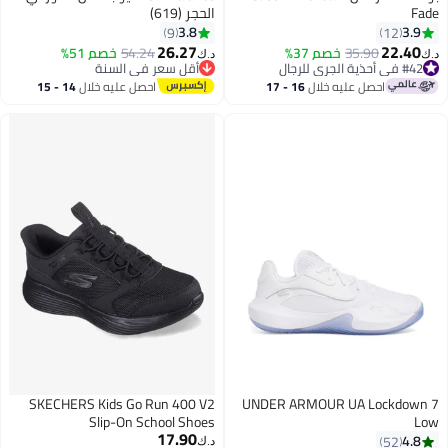
Fade
الحجر (619)
3.8
3.9
9
12
26.27
22.40
35.90
خصم 37%
54.24
خصم 51%
د.ك‏
د.ك‏
#42 في أحذية الجري للرجال
أقل سعر في السنة
#42 في أحذية الجري للرجال
أقل سعر في السنة
احصل عليه خلال
16 - 17
احصل عليه خلال
14 - 15
اغسطس
اغسطس
SKECHERS Kids Go Run 400 V2
UNDER ARMOUR UA Lockdown 7
Slip-On School Shoes
Low
17.90
4.8
52
د.ك‏