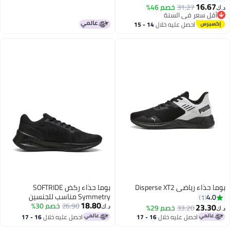
16.67
31.27
خصم 46%
د.ك‏
أقل سعر في السنة
أقل سعر في السنة
احصل عليه خلال
14 - 15
اغسطس
بوما حذاء رياضي Disperse XT2
بوما حذاء ركض SOFTRIDE
Symmetry مناسب للجنسين
4.0
1
18.80
26.90
خصم 30%
23.30
33.20
خصم 29%
د.ك‏
د.ك‏
احصل عليه خلال
16 - 17
احصل عليه خلال
16 - 17
اغسطس
اغسطس