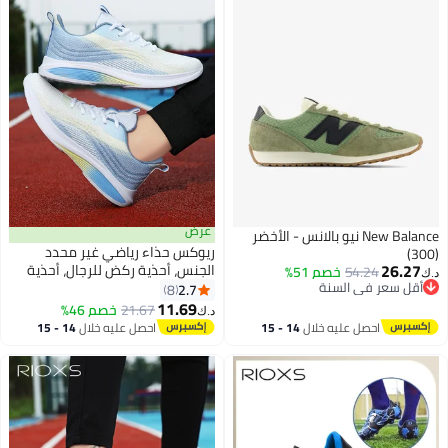
للانزلاق، الأحذية الخضراء
عرض
New Balance نيو بالانس - الأخضر
ريوكس حذاء رياضي غير محدد
(300)
26.27
الجنس، أحذية ركض للرجال، أحذية
54.24
خصم 51%
د.ك‏
أقل سعر في السنة
عصرية للنساء، أحذية رياضية خفيفة
2.7
8
أقل سعر في السنة
الوزن للرجال والنساء، أحذية مريحة
11.69
21.67
خصم 46%
د.ك‏
وقابلة للتنفس، حذاء سنيكر
احصل عليه خلال
14 - 15
احصل عليه خلال
14 - 15
منخفض الكلاسيكي بأسنان، حذاء
اغسطس
اغسطس
تدريبي ناعم ومريح للرجال، حذاء
رياضي لتمارين الجري والمشي
والصيد والمشي اليومي