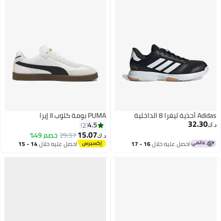
مريحة بيضاء
Adidas أحذية ليغرا 8 الداخلية
PUMA بومة كلوب II إيرا
32.30
4.5
2
د.ك‏
15.07
29.57
خصم 49%
د.ك‏
احصل عليه خلال
16 - 17
احصل عليه خلال
14 - 15
اغسطس
اغسطس