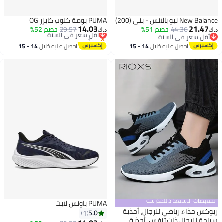
New Balance نيو بالانس - بني (200)
PUMA بومة كلوب كايزر OG
14.03
21.47
44.36
خصم 51%
29.57
أقل سعر في السنة
خصم 52%
د.ك‏
د.ك‏
أقل سعر في السنة
بتخلّص بسرعة
أقل سعر في السنة
أقل سعر في السنة
احصل عليه خلال
14 - 15
احصل عليه خلال
14 - 15
اغسطس
اغسطس
تخفيضات الاستعداد للمدرسة
PUMA باونس لايت
ريوكس حذاء رياضي للرجال، أحذية
5.0
1
سباحة للرجال ذات تنفس، أحذية