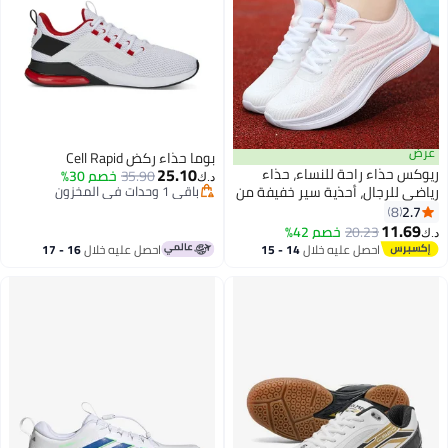
عرض
بوما حذاء ركض Cell Rapid
25.10
ريوكس حذاء راحة للنساء، حذاء
35.90
خصم 30%
د.ك‏
رياضي للرجال، أحذية سير خفيفة من
باقي 1 وحدات في المخزون
باقي 1 وحدات في المخزون
نوع سلسلة للفتيات، حذاء تنس مريح
2.7
8
ومتاحنًا للركض من نوع التدريب
11.69
20.23
خصم 42%
د.ك‏
للرجال، أحذية أنيقة رياضية غير
احصل عليه خلال
14 - 15
احصل عليه خلال
16 - 17
انزلاقية لممارسة الرياضة في
اغسطس
اغسطس
الصالة الرياضية للرجال والنساء،
أحذية رياضية غير جنسية خفيفة
الوزن من نوع التدريب للاستحمال/
السير على الأقدام/ التمرين/ صيد
الأسماك/ الاستخدام اليومي