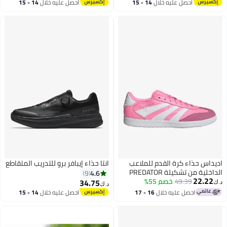
احصل عليه خلال
14 - 15
احصل عليه خلال
14 - 15
مقاومة للصدمات، أحذية العشب
شبكي يسمح بالتهوية مع فتحات
اغسطس
اغسطس
الاحترافية، أحذية رياضية رياضية
تصريف، نعل خارجي مطاطي مانع
لكرة القدم
للانزلاق للسباحة، الغوص، ركوب
الأمواج، الغطس، الشاطئ، الأنهار،
البحيرات، الخوض في الماء، المشي
لمسافات طويلة، تسلق الجبال،
اليوغا، الصيد، التخييم، حمام السباحة،
الأنشطة الخارجية والداخلية، الصالة
الرياضية، التدريب المتقاطع، السفر،
المشي الترفيهي، القيادة، أبيض
اديداس حذاء كرة القدم للملاعب
انتا حذاء إيبافر برو للتدريب المتقاطع
الداخلية من تشكيلة PREDATOR
4.6
9
22.22
FREESTYLE إصدار بيكهام
49.39
خصم 55%
34.75
د.ك‏
د.ك‏
احصل عليه خلال
16 - 17
احصل عليه خلال
14 - 15
اغسطس
اغسطس