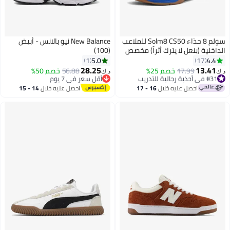
سولم 8 حذاء Solm8 CS50 للملاعب
New Balance نيو بالانس - أبيض
الداخلية (بنعل لا يترك أثراً) مخصص
(100)
للبيكل بول، وكرة الريشة،
5.0
4.4
1
17
والاسكواش، والكرة الطائرة.
28.25
13.41
17.99
خصم 25%
56.88
خصم 50%
د.ك‏
د.ك‏
2
#31 في أحذية رجالية للتدريب
أقل سعر في 7 يوم
#31 في أحذية رجالية للتدريب
أقل سعر في 7 يوم
احصل عليه خلال
16 - 17
احصل عليه خلال
14 - 15
اغسطس
اغسطس