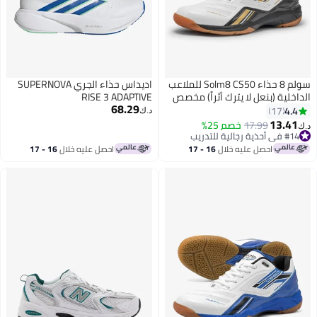
سولم 8 حذاء Solm8 CS50 للملاعب
اديداس حذاء الجري SUPERNOVA
الداخلية (بنعل لا يترك أثراً) مخصص
RISE 3 ADAPTIVE
68.29
للبيكل بول، وكرة الريشة،
4.4
17
د.ك‏
والاسكواش، والكرة الطائرة.
13.41
17.99
خصم 25%
د.ك‏
2
#14 في أحذية رجالية للتدريب
#14 في أحذية رجالية للتدريب
احصل عليه خلال
16 - 17
احصل عليه خلال
16 - 17
اغسطس
اغسطس