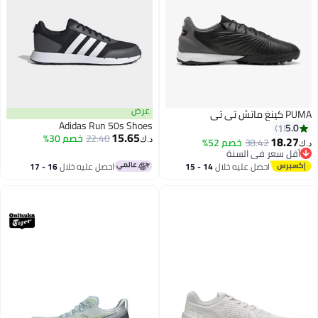
عرض
PUMA كينغ ماتش تي تي
Adidas Run 50s Shoes
5.0
1
15.65
22.40
خصم 30%
18.27
38.42
خصم 52%
د.ك‏
د.ك‏
أقل سعر في السنة
أقل سعر في السنة
احصل عليه خلال
14 - 15
احصل عليه خلال
16 - 17
اغسطس
اغسطس