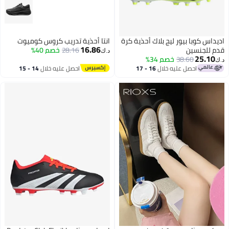
اديداس كوبا بيور ليج بلاك أحذية كرة
انتا أحذية تدريب كروس كوميوت
16.86
قدم للجنسين
28.16
خصم 40%
د.ك‏
25.10
38.60
خصم 34%
د.ك‏
احصل عليه خلال
16 - 17
احصل عليه خلال
14 - 15
اغسطس
اغسطس