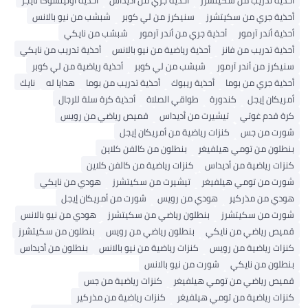
أحذية تدريب من سكيتشرز
أحذية جري من أديداس
أحذية أونيتسوكا تايجر
أحذية جري من سكيتشرز
سنيكرز من لي كوبر
شبشب من نيو بالانس
أحذية أندر آرمور
أحذية جري من أندر آرمور
شبشب من نايكي
أحذية تدريب من فانز
أحذية رياضية من نيو بالانس
أحذية تدريب من نايكي
سنيكرز من أندر آرمور
شبشب من لي كوبر
أحذية رياضية من لي كوبر
أحذية جري من بوما
أحذية ريبوك
أحذية تدريب من بوما
هدايا له
نايك
أمريكان إيجل
كندورة
طواقي الصلاة
أحذية كرة سلة للرجال
كرة قدم غوتي
تيشيرت من أديداس
قميص رياضي من رويس
شورت من جس
كنزات رياضية من أمريكان إيجل
بنطلون من تومي هيلفيغر
بنطلون من كالفن كلاين
كنزات رياضية من أديداس
كنزات رياضية من كالفن كلاين
شورت من تومي هيلفيغر
تيشيرت من سكيتشرز
هودي من نايكي
هودي من مذركير
هودي من رويس
شورت من أمريكان إيجل
شورت من سكيتشرز
بنطلون رياضي من سكيتشرز
هودي من نيو بالانس
قميص رياضي من نايكي
بنطلون رياضي من رويس
بنطلون من سكيتشرز
كنزات رياضية من رويس
كنزات رياضية من نيو بالانس
بنطلون من أديداس
بنطلون من نايكي
شورت من نيو بالانس
قميص رياضي من تومي هيلفيغر
كنزات رياضية من جس
كنزات رياضية من تومي هيلفيغر
كنزات رياضية من مذركير