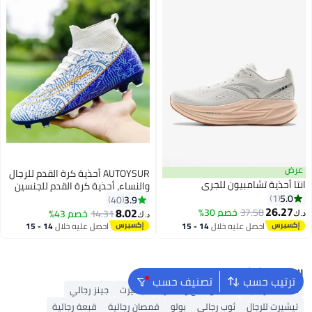
عرض
AUTOYSUR أحذية كرة القدم للرجال
انتا أحذية تشامبيون للجري
والنساء، أحذية كرة القدم للجنسين
5.0
1
والكبار، أحذية رياضية للتدريب عالية
3.9
40
26.27
الكاحل غير قابلة للانزلاق، أحذية كرة
8.02
37.58
خصم 30%
14.31
خصم 43%
د.ك‏
د.ك‏
4
القدم الرياضية للطلاب الشباب
احصل عليه خلال
14 - 15
احصل عليه خلال
14 - 15
اغسطس
اغسطس
البحث الشائع
ترتيب حسب
تصنيف حسب
محفظة رجالية
ملابس الحج والعمرة
تيشيرت
جينز رجالي
تيشيرت للرجال
ثوب رجالي
بولو
قمصان رجالية
قبعة رجالية