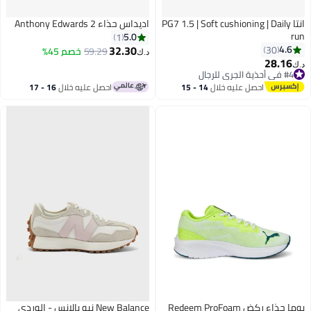
انتا PG7 1.5 | Soft cushioning | Daily
اديداس حذاء Anthony Edwards 2
run
5.0
1
32.30
4.6
30
59.29
خصم 45%
د.ك‏
28.16
د.ك‏
#4 في أحذية الجري للرجال
#4 في أحذية الجري للرجال
احصل عليه خلال
14 - 15
احصل عليه خلال
16 - 17
اغسطس
اغسطس
بوما حذاء ركض Redeem ProFoam
New Balance نيو بالانس - الوردي