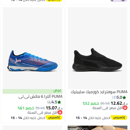
مقاومة للصدمات، أحذية العشب
اغسطس
الاحترافية، أحذية رياضية لكرة القدم
للملاعب الرياضية
عرض
PUMA سوفتراید كوزميك سليبتيك
PUMA ألترا 6 ماتش تي تي
5.0
1
4.5
4
12.62
26.56
خصم 52%
د.ك‏
15.07
أقل سعر في السنة
39.46
خصم 61%
د.ك‏
أقل سعر في السنة
أقل سعر في السنة
أقل سعر في السنة
احصل عليه خلال
14 - 15
احصل عليه خلال
14 - 15
اغسطس
اغسطس