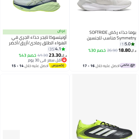
عرض
بوما حذاء ركض SOFTRIDE
أونيتسوكا تايجر حذاء الجري في
Symmetry مناسب للجنسين
الهواء الطلق رمادي/أزرق/أخضر
5.0
1
للعدائين المبتدئين/الماراثون/الجري
4.1
35
18.80
26.90
خصم 30%
د.ك‏
13
لمسافات طويلة للرجال/النساء/
23.30
41.30
خصم 43%
د.ك‏
الطلاب
أقل سعر في 30 يوم
أقل سعر في 30 يوم
احصل عليه خلال
16 - 17
احصل عليه خلال
14 - 15
اغسطس
اغسطس