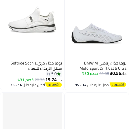
بوما حذاء رياضي BMW M
بوما حذاء جري Softride Sophia
Motorsport Drift Cat 5 Ultra
سهل الارتداء للنساء
30.56
44.08
خصم 30%
5.0
1
د.ك‏
19.74
28.76
خصم 31%
د.ك‏
احصل عليه خلال
14 - 15
احصل عليه خلال
14 - 15
اغسطس
اغسطس