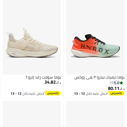
بوما ديفيات نيترو ٣ هي روكس
بوما سوفت رايد إنزو ٦
34.82
5.0
1
د.ك‏
80.11
د.ك‏
احصل عليه خلال
12 - 13
احصل عليه خلال
12 - 13
اغسطس
اغسطس