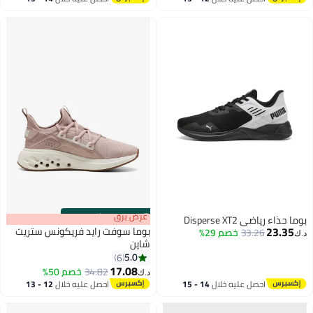
اغسطس
اغسطس
s
00
:
m
عرض برق
00
·
باقي 100%
بوما حذاء رياضي Disperse XT2
23.35
بوما سوفت رايد فريكونس ستريت
33.26
خصم 29%
د.ك‏
شاين
5.0
6
17.08
34.82
خصم 50%
د.ك‏
احصل عليه خلال
14 - 15
احصل عليه خلال
12 - 13
اغسطس
اغسطس