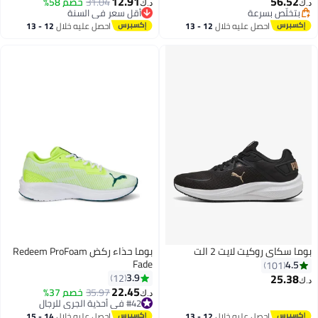
12.91
56.52
31.04
خصم 58%
د.ك‏
د.ك‏
بتخلّص بسرعة
أقل سعر في السنة
بتخلّص بسرعة
أقل سعر في السنة
احصل عليه خلال
12 - 13
احصل عليه خلال
12 - 13
اغسطس
اغسطس
بوما سكاي روكيت لايت 2 الت
بوما حذاء ركض Redeem ProFoam
Fade
4.5
101
25.38
3.9
12
د.ك‏
22.45
35.97
خصم 37%
د.ك‏
4
#42 في أحذية الجري للرجال
#42 في أحذية الجري للرجال
احصل عليه خلال
12 - 13
احصل عليه خلال
14 - 15