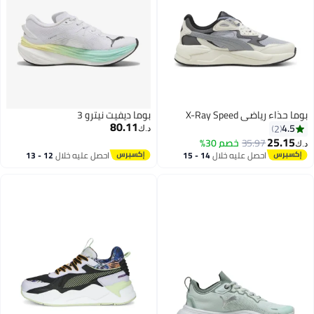
بوما حذاء رياضي X-Ray Speed
بوما ديفيت نيترو 3
80.11
4.5
2
د.ك‏
25.15
35.97
خصم 30%
د.ك‏
احصل عليه خلال
14 - 15
احصل عليه خلال
12 - 13
4
اغسطس
اغسطس