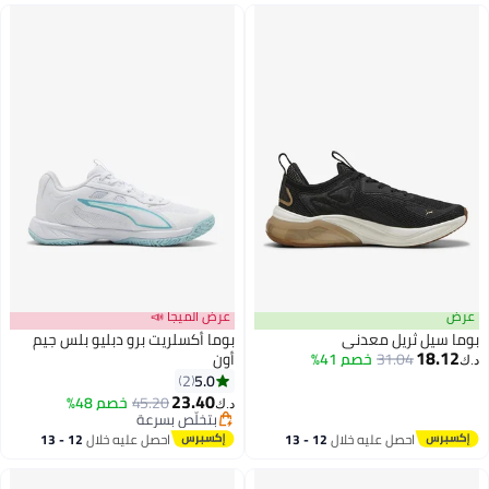
عرض
عرض الميجا 📣
بوما سيل ثريل معدني
بوما أكسلريت برو دبليو بلس جيم
18.12
31.04
خصم 41%
أون
د.ك‏
5.0
2
23.40
45.20
خصم 48%
د.ك‏
بتخلّص بسرعة
بتخلّص بسرعة
احصل عليه خلال
12 - 13
احصل عليه خلال
12 - 13
اغسطس
اغسطس