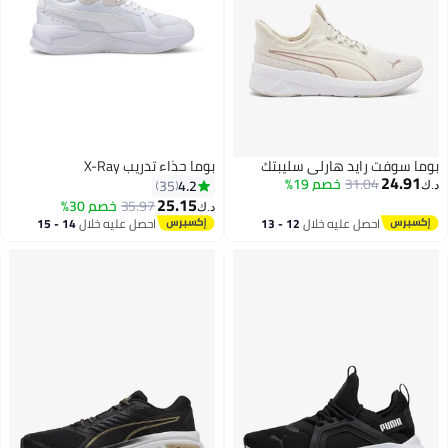
بوما سوفت رايد هارلي سليبتك
بوما حذاء تدريب X-Ray
24.91
31.04
خصم 19%
4.2
35
د.ك‏
25.15
35.97
خصم 30%
د.ك‏
احصل عليه خلال
12 - 13
احصل عليه خلال
14 - 15
اغسطس
اغسطس