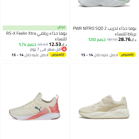
عرض
بوما حذاء تدريب PWR NITRO SQD 2
بوما حذاء رياضي RS-X Feelin Xtra
برباط للنساء
28.76
للنساء
58.50
خصم 50%
د.ك‏
12.53
49.49
خصم 74%
د.ك‏
أقل سعر في 7 يوم
أقل سعر في 7 يوم
احصل عليه خلال
14 - 15
احصل عليه خلال
14 - 15
اغسطس
اغسطس