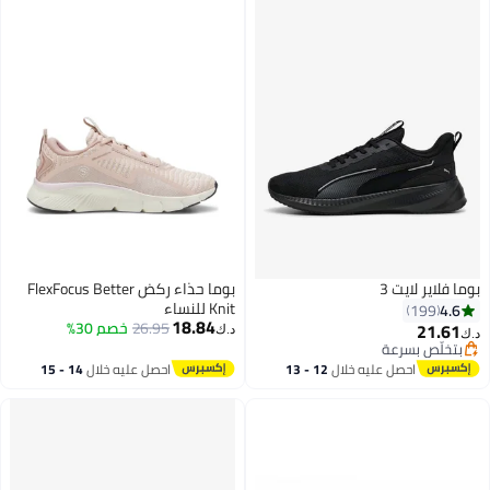
بوما فلاير لايت 3
بوما حذاء ركض FlexFocus Better
Knit للنساء
4.6
199
18.84
26.95
خصم 30%
21.61
د.ك‏
د.ك‏
بتخلّص بسرعة
بتخلّص بسرعة
احصل عليه خلال
12 - 13
احصل عليه خلال
14 - 15
اغسطس
اغسطس