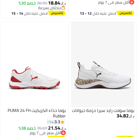
18.84
أقل سعر في 7 يوم
26.95
خصم 30%
د.ك‏
2
أقل سعر في 7 يوم
بتخلّص بسرعة
بتخلّص بسرعة
احصل عليه خلال
12 - 13
احصل عليه خلال
14 - 15
اغسطس
اغسطس
بوما سوفت رايد سيرا حزمة حيوانات
بوما حذاء الكريكيت PUMA 24 FH
34.82
Rubber
د.ك‏
3.3
14
21.54
35.07
خصم 38%
د.ك‏
أقل سعر في 7 يوم