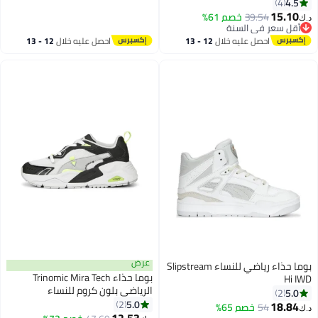
4.5
4
15.10
39.54
خصم 61%
د.ك‏
4
أقل سعر في السنة
أقل سعر في السنة
احصل عليه خلال
12 - 13
احصل عليه خلال
12 - 13
اغسطس
اغسطس
عرض
بوما حذاء رياضي للنساء Slipstream
بوما حذاء Trinomic Mira Tech
Hi IWD
الرياضي بلون كروم للنساء
5.0
2
5.0
2
18.84
54
خصم 65%
د.ك‏