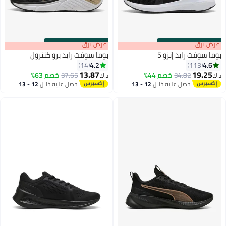
s
00
:
m
عرض برق
00
·
باقي 100%
s
00
:
m
عرض برق
00
·
باقي 100%
بوما سوفت رايد إنزو 5
بوما سوفت رايد برو كنترول
4.2
4.6
14
113
13.87
19.25
34.82
خصم 44%
37.65
خصم 63%
د.ك‏
د.ك‏
احصل عليه خلال
12 - 13
احصل عليه خلال
12 - 13
اغسطس
اغسطس