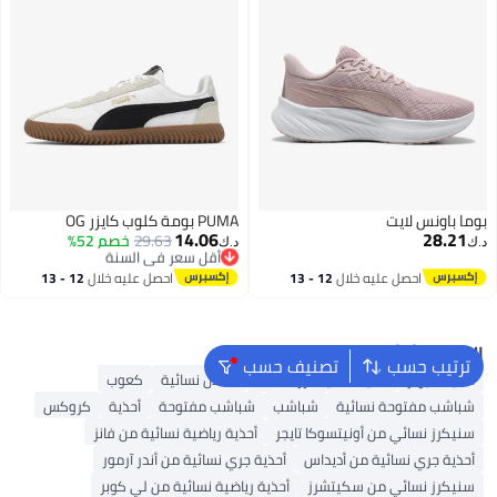
بوما باونس لايت
PUMA بومة كلوب كايزر OG
14.06
28.21
29.63
أقل سعر في السنة
خصم 52%
د.ك‏
د.ك‏
بتخلّص بسرعة
أقل سعر في السنة
احصل عليه خلال
12 - 13
احصل عليه خلال
12 - 13
اغسطس
اغسطس
البحث الشائع
ترتيب حسب
تصنيف حسب
أحذية ميولز
أحذية سكيتشرز للنساء
صنادل نسائية
كعوب
شباشب مفتوحة نسائية
شباشب
شباشب مفتوحة
أحذية
كروكس
سنيكرز نسائي من أونيتسوكا تايجر
أحذية رياضية نسائية من فانز
أحذية جري نسائية من أديداس
أحذية جري نسائية من أندر آرمور
سنيكرز نسائي من سكيتشرز
أحذية رياضية نسائية من لي كوبر