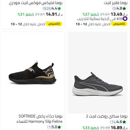
بوما فلاير لايت
بوما فليكس فوكس لايت مودرن
4.4
4.8
926
5
14.91
13.49
21.61
خصم 37%
21.61
خصم 31%
د.ك‏
د.ك‏
5
#39 في أحذية نسائية للتدريب
#39 في أحذية نسائية للتدريب
احصل عليه خلال
12 - 13
احصل عليه خلال
12 - 13
اغسطس
اغسطس
بوما سكاي روكيت لايت 2
بوما حذاء ركض SOFTRIDE
Harmony Slip Feline للنساء
4.6
74
16.89
5.0
1
25.38
خصم 33%
د.ك‏