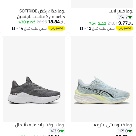
بوما فلاير لايت
بوما حذاء ركض SOFTRIDE
Symmetry مناسب للجنسين
4.7
7
18.84
26.95
خصم 30%
9.77
21.61
خصم 54%
د.ك‏
د.ك‏
احصل عليه خلال
12 - 13
احصل عليه خلال
14 - 15
اغسطس
اغسطس
بوما فيلوسيتي نيترو 4
بوما سوفت رايد مايف أنيمال
3.9
5.0
4
1