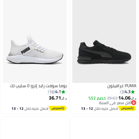
PUMA غرافيتون
بوما سوفت رايد إنزو ٥ سليپ تك
4.1
4.3
16
3
36.71
14.06
29.63
أقل سعر في السنة
خصم 52%
د.ك‏
د.ك‏
بتخلّص بسرعة
أقل سعر في السنة
احصل عليه خلال
12 - 13
احصل عليه خلال
12 - 13
اغسطس
اغسطس