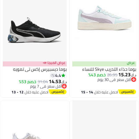
عرض
عرض الميجا 📣
بوما حذاء التدريب Skye للنساء
بوما ديسبيرس إكس تي تمويه
15.23
26.95
خصم 43%
4.4
5
د.ك‏
أقل سعر في 30 يوم
14.53
أقل سعر في 7 يوم
31.04
خصم 53%
د.ك‏
أقل سعر في 30 يوم
بتخلّص بسرعة
أقل سعر في 7 يوم
احصل عليه خلال
14 - 15
احصل عليه خلال
12 - 13
اغسطس
اغسطس