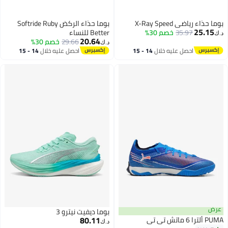
بوما حذاء رياضي X-Ray Speed
بوما حذاء الركض Softride Ruby
25.15
35.97
خصم 30%
Better للنساء
د.ك‏
20.64
29.66
خصم 30%
د.ك‏
احصل عليه خلال
14 - 15
احصل عليه خلال
14 - 15
اغسطس
اغسطس
عرض
بوما ديفيت نيترو 3
80.11
PUMA ألترا 6 ماتش تي تي
د.ك‏