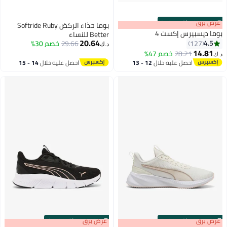
s
00
:
m
عرض برق
00
·
باقي 100%
بوما حذاء الركض Softride Ruby
بوما ديسبيرس إكست 4
Better للنساء
20.64
4.5
127
29.66
خصم 30%
د.ك‏
14.81
28.21
خصم 47%
د.ك‏
احصل عليه خلال
12 - 13
احصل عليه خلال
14 - 15
اغسطس
اغسطس
s
00
:
m
عرض برق
00
·
باقي 100%
s
00
:
m
عرض برق
00
·
باقي 100%