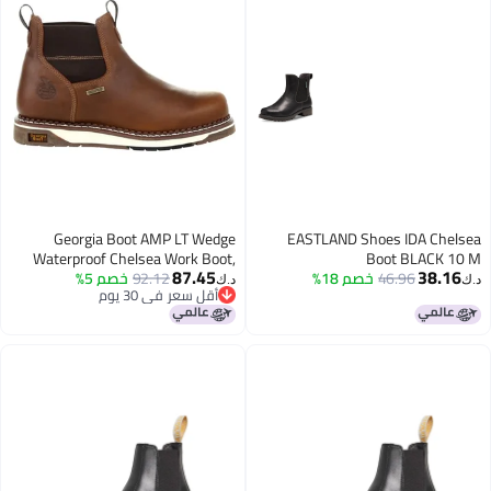
Georgia Boot AMP LT Wedge
EASTLAND Shoes IDA Chelsea
Waterproof Chelsea Work Boot,
Boot BLACK 10 M
87.45
38.16
46.96
خصم 18%
92.12
Brown, Size 7(M)
خصم 5%
د.ك‏
د.ك‏
أقل سعر في 30 يوم
أقل سعر في 30 يوم