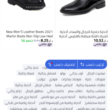
أحذية جلدية للرجال والنساء، أحذية
2021 New Men'S Leather Boots
ثلجية دافئة مبطنة بالفليس، أحذية
Martin Boots Non-Slip Low Heel
8.25
10.52
مارتن عالية اللمعان بمقاس كبير،
8.84
خصم 6%
Men'S And Women'S Boots
د.ك‏
د.ك‏
أحذية جلدية أصلية للرجال
البحث الشائع
ترتيب حسب
تصنيف حسب
محفظة رجالية
ملابس الحج والعمرة
تيشيرت
جينز رجالي
تيشيرت للرجال
ثوب رجالي
بولو
قمصان رجالية
قبعة رجالية
شورتات
كنزة
هوديات وكنزات
هودي
جوارب
نظارات شمسية رجالية
أديداس سامبا
صنادل للرجال
أحذية رجالية
شباشب رجالية
حقائب سفر
جاكيت رجالي
بنطلون للرجال
حزام رجالي
ملابس داخلية رجالية
أحذية تدريب من نيو بالانس
أحذية جري من فانز
أحذية سكيتشرز
أحذية رياضية من أونيتسوكا تايجر
أحذية رياضية من نايكي
سنيكرز من نيو بالانس
أحذية تدريب من لي كوبر
شبشب من سكيتشرز