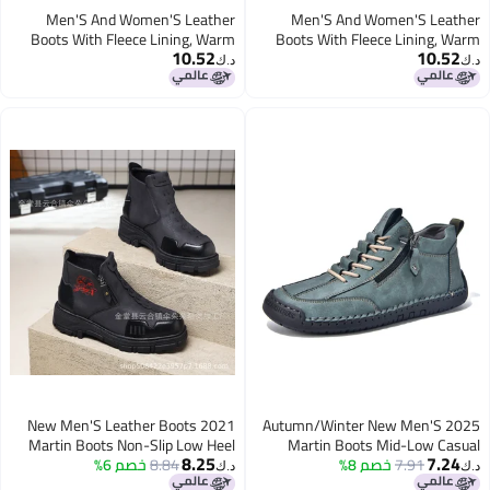
Men'S And Women'S Leather
Men'S And Women'S Leather
Boots With Fleece Lining, Warm
Boots With Fleece Lining, Warm
10.52
10.52
Snow Boots, Large Size Couple'S
Snow Boots, Large Size Couple'S
د.ك‏
د.ك‏
High-Top Martin Boots, Genuine
High-Top Martin Boots, Genuine
Leather Men'S Leather Boots
Leather Men'S Leather Boots
2021 New Men'S Leather Boots
2025 Autumn/Winter New Men'S
Martin Boots Non-Slip Low Heel
Martin Boots Mid-Low Casual
8.25
7.24
7.91
خصم 8%
Ankle Boots Unisex Versatile Side
8.84
خصم 6%
Men'S And Women'S Boots
د.ك‏
د.ك‏
Zipper Women'S Shoes