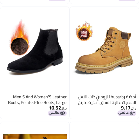
أحذية رhubarb للزوجين ذات النعل
Men'S And Women'S Leather
السميك عالية الساق أحذية مارتن
Boots, Pointed-Toe Boots, Large
10.52
9.17
غير رسمية للعمل مبطنة بالفرو
Size Couple'S Chelsea Boots, High-
د.ك‏
د.ك‏
دافئة لأحذية الثلج بنفس النمط
Top Martin Boots, Suede Genuine
Leather Men'S Leather Boots