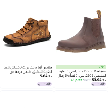
عرض
ملابس أزياء: مقاس 42، قماش ناعم
Dr Martens حذاء تشيلسي د. مارتنز
للغاية لتحقيق أقصى درجة من
5.64
للجنسين 2976، بني، 7 نساء/6 رجال
النعومة والراحة، تصميم لون متجدد
د.ك‏
53.94
56.83
خصم 5%
مظهر أنيق ومفاخر - تصلب ضد
د.ك‏
الغسيل، ملابس شخصية لمحبي
الأزياء