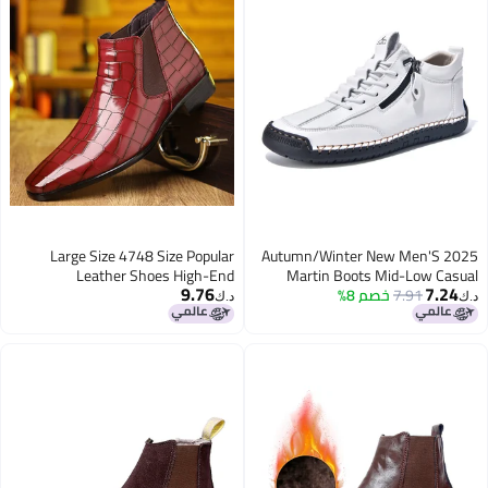
Large Size 4748 Size Popular
2025 Autumn/Winter New Men'S
Leather Shoes High-End
Martin Boots Mid-Low Casual
9.76
7.24
7.91
خصم 8%
Ankle Boots Unisex Versatile Side
Atmospheric Leather Shoes
د.ك‏
د.ك‏
Zipper Women'S Shoes