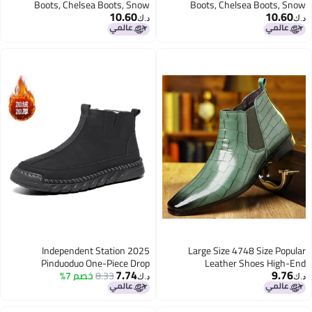
Boots, Chelsea Boots, Snow
Boots, Chelsea Boots, Snow
10.60
10.60
Boots, Handmade Large Size High-
Boots, Handmade Large Size High-
د.ك‏
د.ك‏
Top Martin Boots, Genuine Leather
Top Martin Boots, Genuine Leather
Men'S Leather Boots
Men'S Leather Boots
2025 Independent Station
Large Size 4748 Size Popular
Pinduoduo One-Piece Drop
Leather Shoes High-End
7.74
9.76
Atmospheric Leather Shoes
8.33
خصم 7%
Shipping Hand-Stitched
د.ك‏
د.ك‏
Zhongbang Casual Shoes