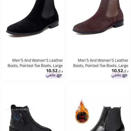
Men'S And Women'S Leather
Men'S And Women'S Leather
Boots, Pointed-Toe Boots, Large
Boots, Pointed-Toe Boots, Large
10.52
10.52
Size Couple'S Chelsea Boots, High-
Size Couple'S Chelsea Boots, High-
د.ك‏
د.ك‏
Top Martin Boots, Suede Genuine
Top Martin Boots, Suede Genuine
Leather Men'S Leather Boots
Leather Men'S Leather Boots