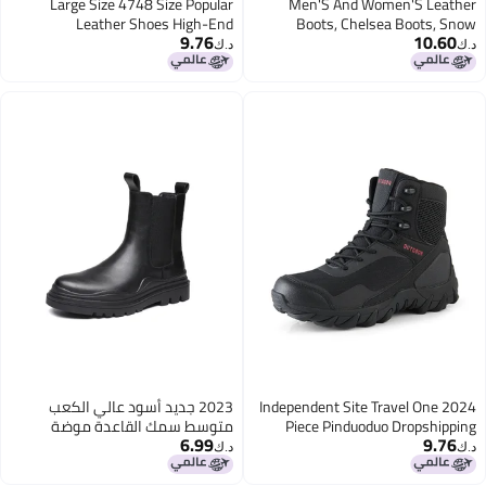
Large Size 4748 Size Popular
Men'S And Women'S Leather
Leather Shoes High-End
Boots, Chelsea Boots, Snow
9.76
10.60
Atmospheric Leather Shoes
Boots, Handmade Large Size High-
د.ك‏
د.ك‏
Top Martin Boots, Genuine Leather
Men'S Leather Boots
2024 Independent Site Travel One
2023 جديد أسود عالي الكعب
Piece Pinduoduo Dropshipping
متوسط سمك القاعدة موضة
6.99
9.76
Large Size Outdoor Hiking Boots
بريطانية جولة أصابع تشيلسي مارتين
د.ك‏
د.ك‏
2236-R
High