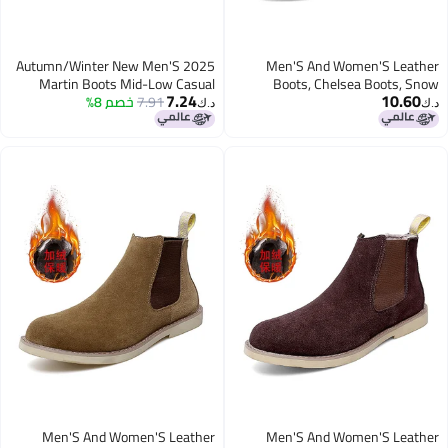
2025 Autumn/Winter New Men'S
Men'S And Women'S Leather
Martin Boots Mid-Low Casual
Boots, Chelsea Boots, Snow
7.24
10.60
Boots, Handmade Large Size High-
7.91
خصم 8%
Ankle Boots Unisex Versatile Side
د.ك‏
د.ك‏
Zipper Women'S Shoes
Top Martin Boots, Genuine Leather
Men'S Leather Boots
Men'S And Women'S Leather
Men'S And Women'S Leather