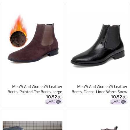
Men'S And Women'S Leather
Men'S And Women'S Leather
Boots, Pointed-Toe Boots, Large
Boots, Fleece-Lined Warm Snow
10.52
10.52
Size Couple'S Chelsea Boots, High-
Boots, Large Size Shiny High-Top
د.ك‏
د.ك‏
Top Martin Boots, Suede Genuine
Martin Boots, Genuine Leather
Leather Men'S Leather Boots
Men'S Leather Boots