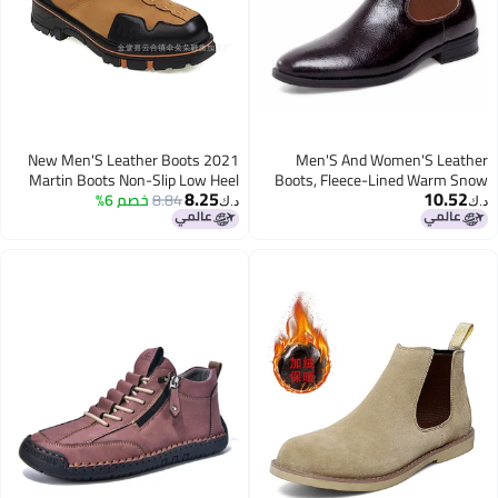
2021 New Men'S Leather Boots
Men'S And Women'S Leather
Martin Boots Non-Slip Low Heel
Boots, Fleece-Lined Warm Snow
8.25
10.52
Boots, Large Size Shiny High-Top
8.84
خصم 6%
Men'S And Women'S Boots
د.ك‏
د.ك‏
Martin Boots, Genuine Leather
Men'S Leather Boots