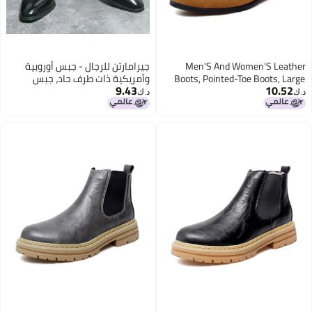
Men'S And Women'S Leather
جيرامارتن للرجال - جبس أوروبية
Boots, Pointed-Toe Boots, Large
وأمريكية ذات طرف حاد، جبس
9.43
10.52
Size Couple'S Chelsea Boots, High-
مطاطية جلدا ناعما، جبس دراجات
د.ك‏
د.ك‏
Top Martin Boots, Suede Genuine
نارية بريطانية عتيقة، جبس تشيلسي
Leather Men'S Leather Boots
عالية الساق للربيع، لون أسود،
مقاس 47