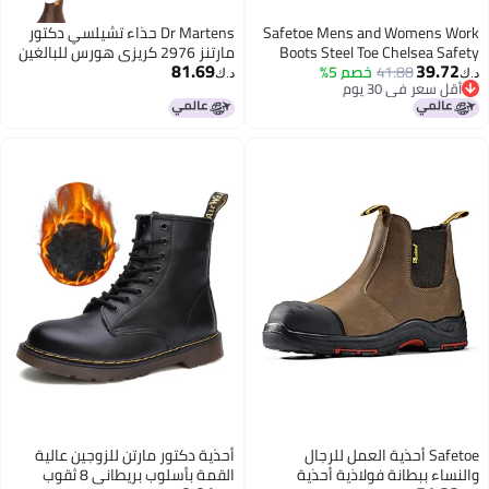
Safetoe Mens and Womens Work
Dr Martens حذاء تشيلسي دكتور
Boots Steel Toe Chelsea Safety
مارتنز 2976 كريزي هورس للبالغين
81.69
39.72
41.88
خصم 5%
Boots Cow Leather Waterproof
unisex 8 BM US نساء 7 DM US
د.ك‏
د.ك‏
أقل سعر في 30 يوم
Lightweight Working Shoes
رجال
أقل سعر في 30 يوم
Safetoe أحذية العمل للرجال
أحذية دكتور مارتن للزوجين عالية
والنساء ببطانة فولاذية أحذية
القمة بأسلوب بريطاني 8 ثقوب