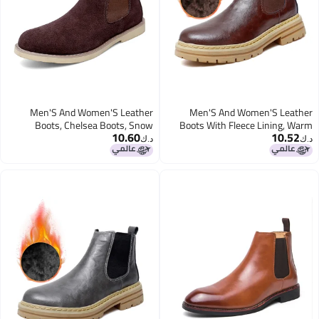
Men'S And Women'S Leather
Men'S And Women'S Leather
Boots, Chelsea Boots, Snow
Boots With Fleece Lining, Warm
10.60
10.52
Boots, Handmade Large Size High-
Snow Boots, Large Size Couple'S
د.ك‏
د.ك‏
Top Martin Boots, Genuine Leather
High-Top Martin Boots, Genuine
Men'S Leather Boots
Leather Men'S Leather Boots