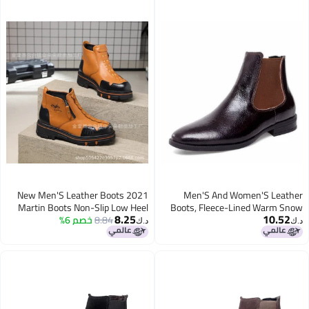
2021 New Men'S Leather Boots
Men'S And Women'S Leather
Martin Boots Non-Slip Low Heel
Boots, Fleece-Lined Warm Snow
8.25
10.52
Boots, Large Size Shiny High-Top
8.84
خصم 6%
Men'S And Women'S Boots
د.ك‏
د.ك‏
Martin Boots, Genuine Leather
Men'S Leather Boots