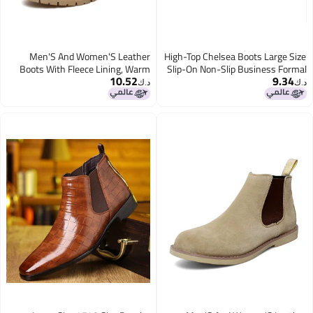
Men'S And Women'S Leather
High-Top Chelsea Boots Large Size
Boots With Fleece Lining, Warm
Slip-On Non-Slip Business Formal
10.52
9.34
Snow Boots, Large Size Couple'S
Leather Boots Retro Trendy Martin
د.ك‏
د.ك‏
High-Top Martin Boots, Genuine
Boots Thick Sole
Leather Men'S Leather Boots