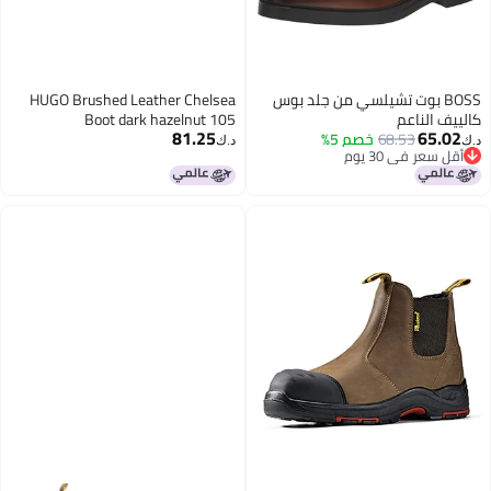
BOSS بوت تشيلسي من جلد بوس
HUGO Brushed Leather Chelsea
كالييف الناعم
Boot dark hazelnut 105
81.25
65.02
68.53
خصم 5%
د.ك‏
د.ك‏
أقل سعر في 30 يوم
أقل سعر في 30 يوم