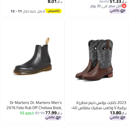
8.01
51.33
54.03
تشيلسي السلامة جلد البقر مقاومة
1460 أحذية عمل للزوجين أحذية
د.ك‏
د.ك‏
أقل سعر في 30 يوم
للماء خفيفة الوزن
عصرية
أقل سعر في 30 يوم
احصل عليه خلال
11 - 12
اغسطس
2023 كنايت بوتس دنيم مطرزة
Dr Martens Dr. Martens Men's
برقبة V وكعب سميك بمقاس 40-
2976 Felix Rub Off Chelsea Boot,
77.99
13.80
43 بلس سايز بنمط إثني متوسط
82.18
خصم 5%
Black, 9 Men/10 Women US
د.ك‏
د.ك‏
الساق