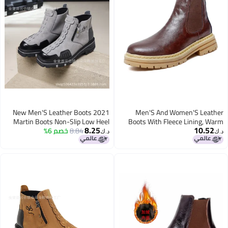
2021 New Men'S Leather Boots
Men'S And Women'S Leather
Martin Boots Non-Slip Low Heel
Boots With Fleece Lining, Warm
8.25
10.52
Snow Boots, Large Size Couple'S
8.84
خصم 6%
Men'S And Women'S Boots
د.ك‏
د.ك‏
High-Top Martin Boots, Genuine
Leather Men'S Leather Boots