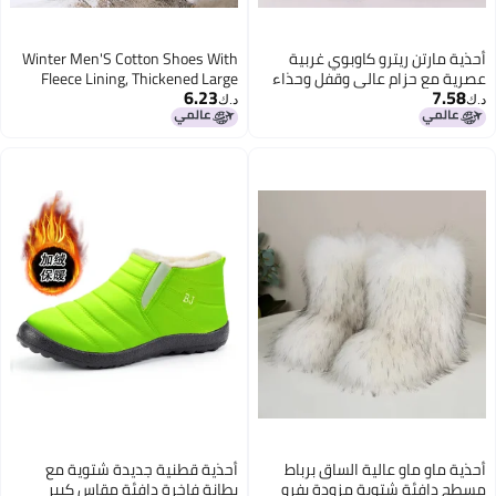
أحذية مارتن ريترو كاوبوي غربية
Winter Men'S Cotton Shoes With
عصرية مع حزام عالي وقفل وحذاء
Fleece Lining, Thickened Large
6.23
7.58
جلد بأسلوب ركوب للقياسات الكبيرة
Cotton Women'S Snow Boots,
د.ك‏
د.ك‏
Trade Large Size Outdoor Mid-Top
Cotton Shoes
أحذية ماو ماو عالية الساق برباط
أحذية قطنية جديدة شتوية مع
مسطح دافئة شتوية مزودة بفرو
بطانة فاخرة دافئة مقاس كبير