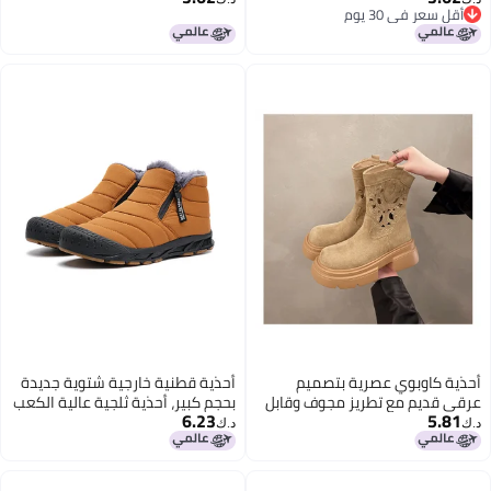
أقل سعر في 30 يوم
كلاسيكية أحذية قطنية للرجال
3
أقل سعر في 30 يوم
أحذية كاوبوي عصرية بتصميم
أحذية قطنية خارجية شتوية جديدة
عرقي قديم مع تطريز مجوف وقابل
بحجم كبير، أحذية ثلجية عالية الكعب
6.23
5.81
للتنفس بأسلوب غربي، أسلوب
بأسلوب عصري للأزواج، أحذية
د.ك‏
د.ك‏
بريطاني غير رسمي متعدد
كاجوال من المخمل العصري
الاستخدامات