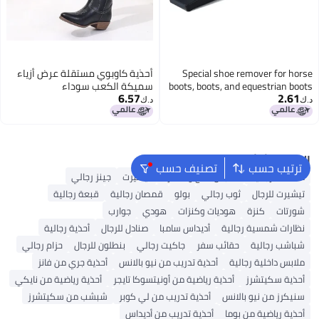
Special shoe remover for horse
أحذية كاوبوي مستقلة عرض أزياء
boots, boots, and equestrian boots
سميكة الكعب سوداء
6.57
2.61
Orange
د.ك‏
د.ك‏
4
البحث الشائع
ترتيب حسب
تصنيف حسب
محفظة رجالية
ملابس الحج والعمرة
تيشيرت
جينز رجالي
تيشيرت للرجال
ثوب رجالي
بولو
قمصان رجالية
قبعة رجالية
شورتات
كنزة
هوديات وكنزات
هودي
جوارب
نظارات شمسية رجالية
أديداس سامبا
صنادل للرجال
أحذية رجالية
شباشب رجالية
حقائب سفر
جاكيت رجالي
بنطلون للرجال
حزام رجالي
ملابس داخلية رجالية
أحذية تدريب من نيو بالانس
أحذية جري من فانز
أحذية سكيتشرز
أحذية رياضية من أونيتسوكا تايجر
أحذية رياضية من نايكي
سنيكرز من نيو بالانس
أحذية تدريب من لي كوبر
شبشب من سكيتشرز
أحذية رياضية من بوما
أحذية تدريب من أديداس