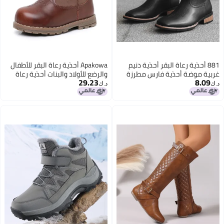
881 أحذية رعاة البقر أحذية دنيم
Apakowa أحذية رعاة البقر للأطفال
غربية موضة أحذية فارس مطرزة
والرضع للأولاد والبنات أحذية رعاة
29.23
8.09
بأصابع على شكل V أحذية طويلة
البقر الغربية ذات الأصابع المستديرة
د.ك‏
د.ك‏
مقاس كبير
لجميع الفصول 6-36 شهرًا (للرضع/
الأطفال الصغار)، بني، 6 أطفال صغار