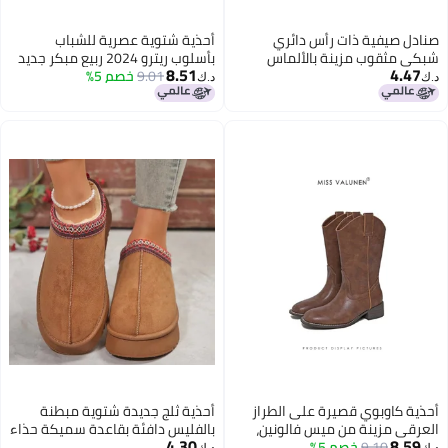
صنادل صيفية ذات رأس دائري
أحذية شتوية عصرية للشباب
شبكي مثقوب مزينة بالألماس
بأسلوب ريترو 2024 ربيع مبكر جديد
8.51
4.47
الأحمر أحذية قصيرة صيفية ذات
9.01
خصم 5%
بأسلوب كوري موضة ببطانة
د.ك‏
د.ك‏
مقاسات كبيرة مسطحة
سميكة دافئة أحذية ثلجية سهلة
الارتداء
أحذية كاوبوي قصيرة على الطراز
أحذية ثلج جديدة شتوية مبطنة
العرقي مزينة من ميس فالونين،
بالفليس دافئة بقاعدة سميكة حذاء
4.30
8.59
9.10
خصم 5%
حذاء مربع الرأس، أحذية بنفس نمط
نصف سليبري كوتون للشعر