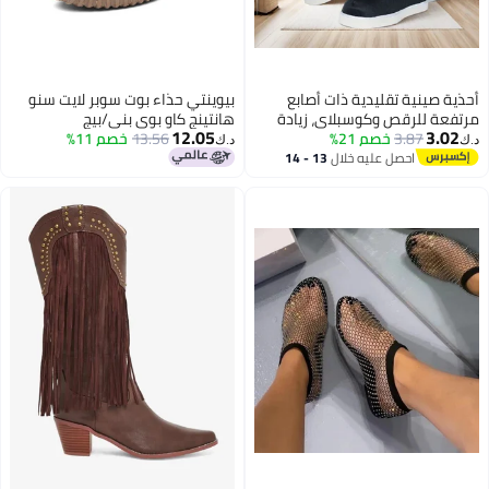
أحذية صينية تقليدية ذات أصابع
بيوينتي حذاء بوت سوبر لايت سنو
مرتفعة للرقص وكوسبلاي، زيادة
هانتينج كاو بوي بني/بيج
12.05
3.02
3.87
خصم 21%
ارتفاع داخلي هانفو، أحذية صابون
13.56
خصم 11%
د.ك‏
د.ك‏
بأسلوب صيني للرجال والنساء، أحذية
احصل عليه خلال
13 - 14
اغسطس
قوس، أحذية زفاف، أحذية عسكرية
وأحذية ضباط