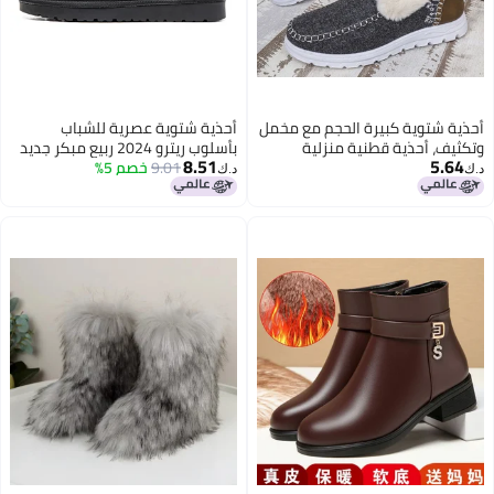
أحذية شتوية كبيرة الحجم مع مخمل
أحذية شتوية عصرية للشباب
وتكثيف، أحذية قطنية منزلية
بأسلوب ريترو 2024 ربيع مبكر جديد
8.51
5.64
بسيطة ومريحة
9.01
خصم 5%
بأسلوب كوري موضة ببطانة
د.ك‏
د.ك‏
سميكة دافئة أحذية ثلجية سهلة
الارتداء