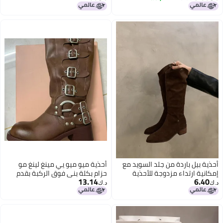
المشاهير على الإنترنت قفل درجة
صغير جداً/طفل كبير)، بني داكن، 5
الحرارة دافئة أحذية قطنية كبيرة
طفل كبير
أحذية موضة ريترو
أحذية بيل باردة من جلد السويد مع
أحذية ميو ميو يي مينغ لينغ مو
إمكانية ارتداء مزدوجة للأحذية
حزام بكلة بني فوق الركبة بقدم
13.14
6.40
الغربية الخارجية أحذية رعاة البقر
مستديرة على طراز رعاة البقر
د.ك‏
د.ك‏
ذات فم على شكل V وباريل طويل
الغربيين