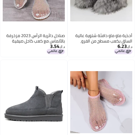
أحذية ماو ماو دافئة شتوية عالية
صنادل دائرية الرأس 2023 مزخرفة
الساق بكعب مسطح من الفرو،
بالألماس مع كعب كاحل صيفية
3.54
6.23
أحذية ثلجية بفم عميق من فرو
بمقاسات كبيرة مسطحة
د.ك‏
د.ك‏
الراكون Y2K