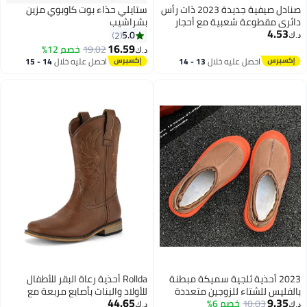
صنادل صيفية جديدة 2023 ذات رأس
ستايلي حذاء بوت كاوبوي مزين
دائري مقطوعة شعبية مع أحجار
بشراشيب
4.53
ماسية قصيرة الحجم الكبير للأحذية
5.0
2
د.ك‏
المسطحة
16.59
19.02
خصم 12%
د.ك‏
2
احصل عليه خلال
13 - 14
احصل عليه خلال
14 - 15
اغسطس
اغسطس
2023 أحذية ثلجية سميكة مبطنة
Rollda أحذية رعاة البقر للأطفال
بالفليس للشتاء للزوجين متعددة
للأولاد والبنات بأصابع مربعة مع
44.65
9.35
10.03
خصم 6%
الاستخدامات بنفس أسلوب
كعب للمشي (طفل صغير/طفل
د.ك‏
د.ك‏