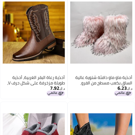
أحذية ماو ماو دافئة شتوية عالية
أحذية رعاة البقر الغربية، أحذية
الساق بكعب مسطح من الفرو،
طويلة مزخرفة على شكل حرف V،
7.92
6.23
أحذية ثلجية بفم عميق من فرو
أحذية جلدية، مقاس كبير
د.ك‏
د.ك‏
الراكون Y2K