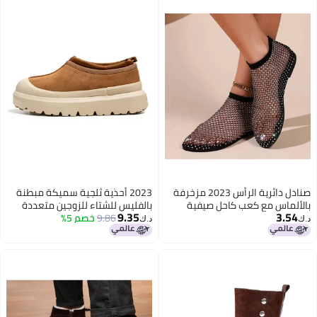
صنادل دائرية الرأس 2023 مزخرفة
2023 أحذية ثلجية سميكة مبطنة
بالألماس مع كعب كاحل صيفية
بالفليس للشتاء للزوجين متعددة
9.35
3.54
بمقاسات كبيرة مسطحة
9.86
خصم 5%
الاستخدامات بنفس أسلوب
د.ك‏
د.ك‏
المشاهير على الإنترنت قفل درجة
الحرارة دافئة أحذية قطنية كبيرة
أحذية موضة ريترو