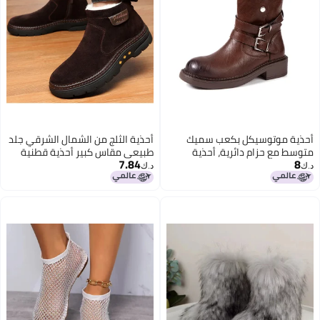
أحذية موتوسيكل بكعب سميك
أحذية الثلج من الشمال الشرقي جلد
متوسط مع حزام دائرية، أحذية
طبيعي مقاس كبير أحذية قطنية
7.84
8
قصيرة بأسلوب بريطاني عصري،
نعل سميك مقاومة للبرد وفرو
د.ك‏
د.ك‏
أحذية رعاة البقر الغربية
دافئ مدمج مضاد للانزلاق سميك