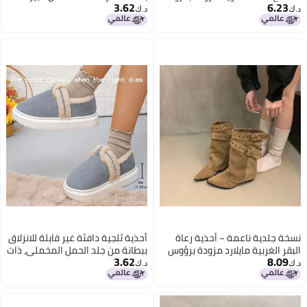
3.62
6.23
الراكون لثلوج Y2K
أحذية نسائية عصرية أحذية ثلج
د.ك‏
د.ك‏
كلاسيكية أحذية قطنية للرجال
نسخة جلدية ناعمة ~ أحذية رعاة
أحذية ثلجية دافئة غير قابلة للانزلاق
البقر الغربية مايلارد مزودة برؤوس
ببطانة من جلد الحمل المخملي، ذات
3.62
8.09
مدببة وكعب سميك أحذية فارس
نعل سميك، مريحة للمنزل، لعشاق
د.ك‏
د.ك‏
بطول منتصف الساق
الشتاء
3