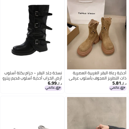
أحذية رعاة البقر الغربية العصرية
نسخة جلد البقر ~ حزام بكلة أسلوب
ذات التطريز المجوف بأسلوب عرقي
أرض الخراب أحذية أسلوب قديم ريترو
6.99
5.81
قديم
أحذية رعاة البقر أحذية السروال
د.ك‏
د.ك‏