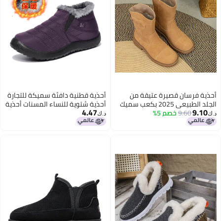
أحذية فرسان قصيرة عتيقة من
أحذية قطنية دافئة سميكة للتجارة
الجلد الطبيعي 2025 بكعب سميك
أحذية شتوية للنساء المسنات أحذية
4.47
9.10
9.60
خصم 5%
أحذية رعاة البقر الغربية برأس دائري
رياضية للرجال أحذية ثلجية للرجال
د.ك‏
د.ك‏
صغيرة وعطرة
والنساء