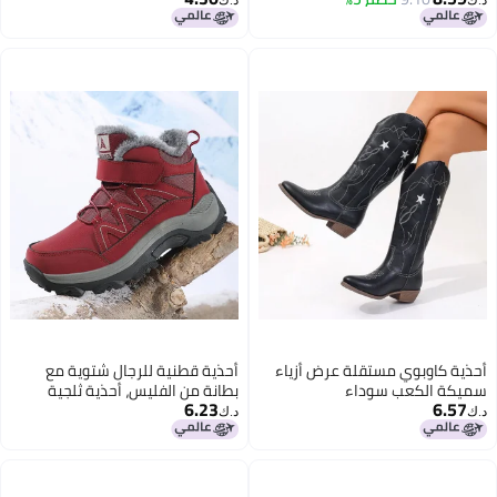
د.ك‏
د.ك‏
الأخت سوي
أحذية كاوبوي مستقلة عرض أزياء
أحذية قطنية للرجال شتوية مع
سميكة الكعب سوداء
بطانة من الفليس، أحذية ثلجية
6.23
6.57
سميكة للنساء بحجم كبير، أحذية
د.ك‏
د.ك‏
قطنية خارجية متوسطة الارتفاع
4
بحجم كبير