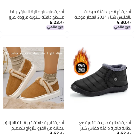
أحذية أم قطن دافئة مبطنة
أحذية ماو ماو عالية الساق برباط
بالفليس شتاء 2024 انفجار موضة
مسطح دافئة شتوية مزودة بفرو
6.23
4.30
متناسقة أنيقة أحذية مارتن غير
الراكون، أحذية ثلجية بفم عميق Y2K
د.ك‏
د.ك‏
متعبة للأقدام أحذية قصيرة غير
قابلة للانزلاق
أحذية قطنية جديدة شتوية مع
أحذية ثلجية دافئة غير قابلة للانزلاق
بطانة فاخرة دافئة مقاس كبير
ببطانة من الفرو للأزواج بتصميم
3.62
3.62
أحذية نسائية عصرية أحذية ثلج
كلاسيكي بقاعدة سميكة
د.ك‏
د.ك‏