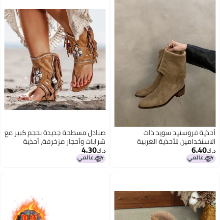
أحذية فروستيد سويد ذات
صنادل مسطحة جديدة بحجم كبير مع
الاستخدامين للأحذية الغربية
شرابات وأحجار مزخرفة، أحذية
4.30
6.40
الكاوبوي أحذية فم على شكل V
رومانية عصرية
د.ك‏
د.ك‏
برميل طويل أحذية فارس