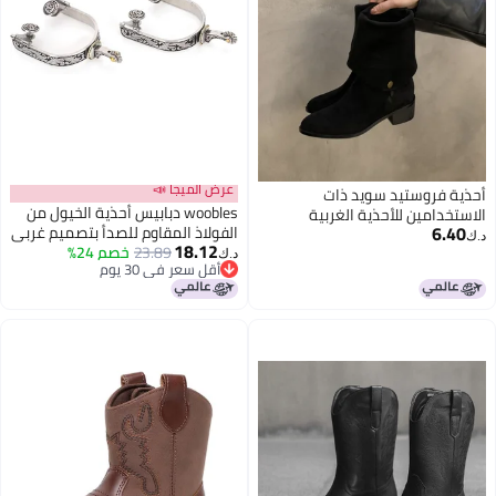
عرض الميجا 📣
أحذية فروستيد سويد ذات
woobles دبابيس أحذية الخيول من
الاستخدامين للأحذية الغربية
6.40
الفولاذ المقاوم للصدأ بتصميم غربي
الكاوبوي أحذية فم على شكل V
د.ك‏
18.12
23.89
خصم 24%
رائع مع تروس لمنافسات الفروسية
برميل طويل أحذية فارس
د.ك‏
أقل سعر في 30 يوم
والترفيه
أقل سعر في 30 يوم