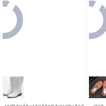
س للشتاء
أحذية بيضاء جلدية ناعمة أحذية غربية أحذية كاوبوي