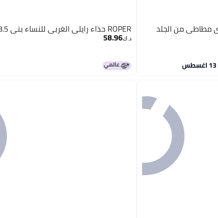
ي مطاطي من الجلد
ROPER حذاء رايلي الغربي للنساء بني 8.5، 39.5 EU
58.96
د.ك‏