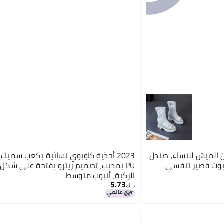
ن الميش للنساء، صندل
2023 أحذية كاوبوي نسائية بكعب سميك
بوت قصير تنفسي
الركبة، أنبوب متوسط
5.73
د.ك‏