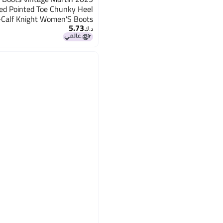
d Pointed Toe Chunky Heel
-Calf Knight Women'S Boots
5.73
د.ك‏