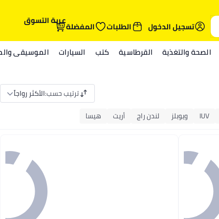
عربة التسوق
تسجيل الدخول
الطلبات
المفضلة
الصحة والتغذية
القرطاسية
كتب
السيارات
الموسيقى والمي
ترتيب حسب
:
الأكثر رواجاً
IUV
ويوبلز
لندن راج
أريت
هيسا