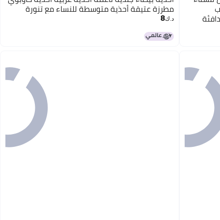
ب
مطرزة عتيقة أحذية متوسطة للنساء مع تنورة
8
دافئة
د.ك‏