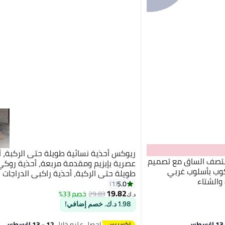
ريوكس أحذية نسائية طويلة حتى الركبة، أ
نتصف الساق مع تصميم
عصرية بإبزيم ومقدمة مربعة، أحذية روكي
وب بأسلوب غربي
طويلة حتى الركبة، أحذية راكبي الدراجات ال
والشتاء
بكعب سميك وساق عريضة، أحذية دراجات نا
5.0
1
3
19.82
داكنة، أحذية فارس للنزهات/الحفلات الريف
29.83
خصم 33%
د.ك‏
1.98 د.ك. خصم إضافي!
احصل عليه خلال
12 - 13 اغسطس