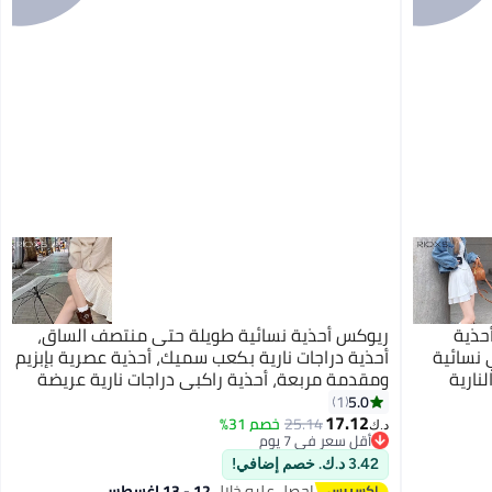
حذية
ريوكس أحذية نسائية طويلة حتى منتصف الساق،
 نسائية
أحذية دراجات نارية بكعب سميك، أحذية عصرية بإبزيم
نارية
ومقدمة مربعة، أحذية راكبي دراجات نارية عريضة
رية بنية
الساق، أحذية دراجات نارية بنية داكنة، أحذية مريحة
5.0
1
3
ية
17.12
للمواعيد/النزهات الريفية/الحفلات
25.14
خصم 31%
د.ك‏
أقل سعر في 7 يوم
أقل سعر في 7 يوم
3.42 د.ك. خصم إضافي!
احصل عليه خلال
12 - 13 اغسطس