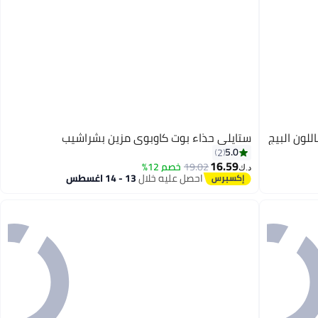
للون البيج
ستايلي حذاء بوت كاوبوي مزين بشراشيب
5.0
2
16.59
19.02
خصم 12%
د.ك‏
احصل عليه خلال
13 - 14 اغسطس