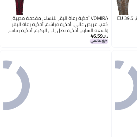
VOMIRA أحذية رعاة البقر للنساء، مقدمة مدببة،
كعب عريض عالي، أحذية فراشة، أحذية رعاة البقر،
واسعة الساق، أحذية تصل إلى الركبة، أحذية زفاف،
46.59
أحذية غربية، بورغندي، 7
د.ك‏