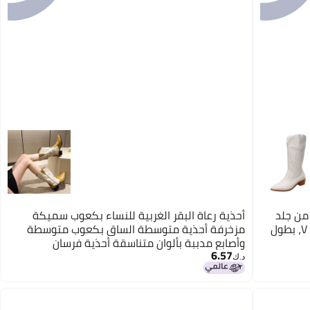
 من جلد
أحذية رعاة البقر الغربية للنساء بكعوب سميكة
PU بمدبب، تصميم ريترو بفتحة على شكل V، بطول
مزخرفة أحذية متوسطة الساق بكعوب متوسطة
وأصابع مدببة بألوان متناسقة أحذية فرسان
6.57
د.ك‏