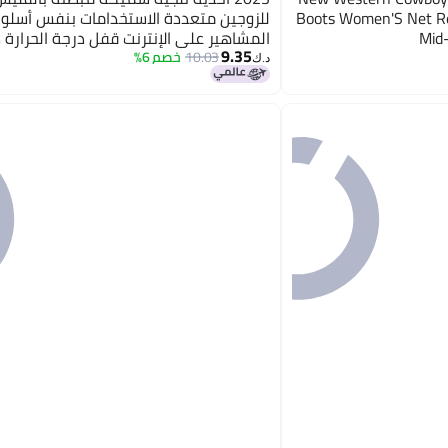
Boots Women'S Net Re
للزوجين متعددة الاستخدامات بنفس أسلو
Mid
المشاهير على الإنترنت قفل درجة الحرارة 
9.35
أحذية قطنية كبيرة أحذية موضة ريترو
10.03
خصم 6%
د.ك‏