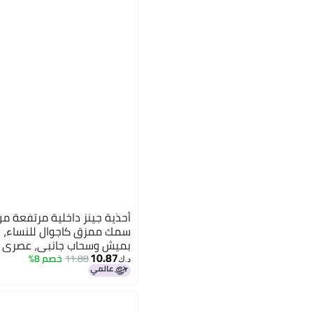
أحذية جينز داخلية مرتفعة م
سمك ممزق كاجوال للنساء، 
بميش وسحاب جانبي، عصري
10.87
11.88
خصم 8%
د.ك‏