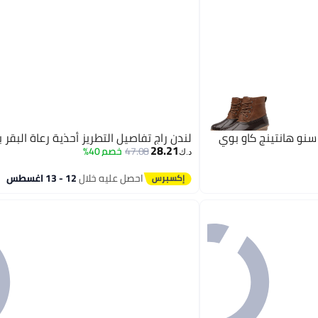
سنو هانتينج كاو بوي
لندن راج تفاصيل التطريز أحذية رعاة البقر با
28.21
47.08
خصم 40%
د.ك‏
احصل عليه خلال
12 - 13 اغسطس
2