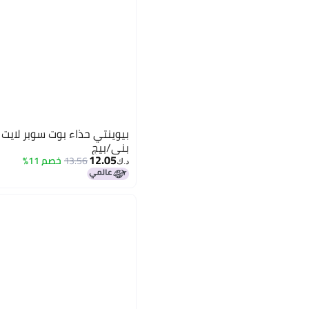
بيوينتي حذاء بوت سوبر لايت 
بني/بيج
12.05
13.56
خصم 11%
د.ك‏