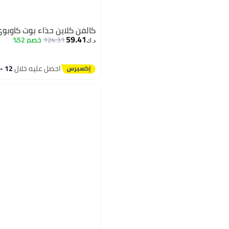
كالفن كلاين حذاء بوت كاوبو
59.41
124.31
خصم 52%
د.ك‏
احصل عليه خلال
12 - 13 اغسطس