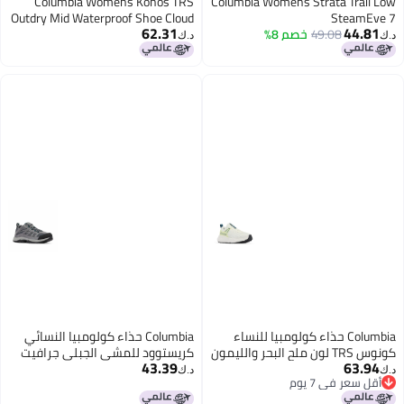
Columbia Womens Konos TRS
Columbia Womens Strata Trail Low
Outdry Mid Waterproof Shoe Cloud
SteamEve 7
62.31
44.81
49.08
خصم 8%
GreyCitron Haze 85
د.ك‏
د.ك‏
Columbia حذاء كولومبيا للنساء
Columbia حذاء كولومبيا النسائي
كونوس TRS لون ملح البحر والليمون
كريستوود للمشي الجبلي جرافيت
43.39
63.94
65
باسيفيك ريم 6
د.ك‏
د.ك‏
أقل سعر في 7 يوم
أقل سعر في 7 يوم