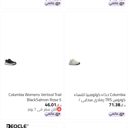
Columbia حذاء كولومبيا للنساء
Columbia Womens Vertisol Trail
كونوس TRS رمادي سحابي /
BlackSalmon Rose 5
46.01
71.38
سيتروين هاز 5
د.ك‏
د.ك‏
أقل سعر في 7 يوم
أقل سعر في 7 يوم