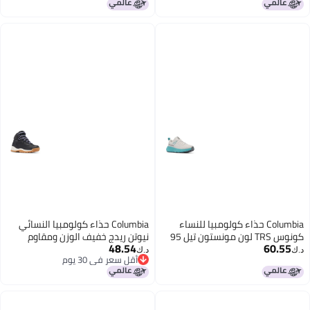
ويف 6 US
Columbia حذاء كولومبيا للنساء
Columbia حذاء كولومبيا النسائي
كونوس TRS لون مونستون تيل 95
نيوتن ريدج خفيف الوزن ومقاوم
48.54
60.55
للماء للتنزه أسود نيو مون 75
د.ك‏
د.ك‏
أقل سعر في 30 يوم
أقل سعر في 30 يوم