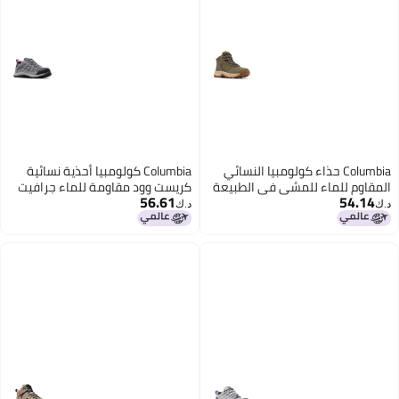
Columbia حذاء كولومبيا النسائي
Columbia كولومبيا أحذية نسائية
المقاوم للماء للمشي في الطبيعة
كريست وود مقاومة للماء جرافيت
56.61
54.14
بلون الحجر الأخضر والعسل الخام 6
وايلد إيريس 85
د.ك‏
د.ك‏