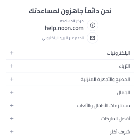
نحن دائماً جاهزون لمساعدتك
مركز المساعدة
help.noon.com
الدعم عبر البريد الإلكتروني
الإلكترونيات
الجوالات
الأزياء
التابلت
أزياء نسائية
المطبخ والأجهزة المنزلية
اللابتوبات
أزياء رجالية
الحمام
الأجهزة المنزلية
الجمال
أزياء البنات
ديكور البيت
الكاميرات
العطور
أزياء الأولاد
مستلزمات الأطفال والألعاب
المطبخ والسفرة
التلفزيونات
المكياج
الساعات
الحفاضات
أدوات وتحسين المنزل
السماعات
أفضل الماركات
العناية بالشعر
المجوهرات
وسائل تنقل الأطفال
المفارش
ألعاب القيمنق
سامسونج
العناية بالبشرة
شوف أكثر
حقائب نسائية
الرضاعة والتغذية
الأثاث
أبل
منتجات الحمام والجسم