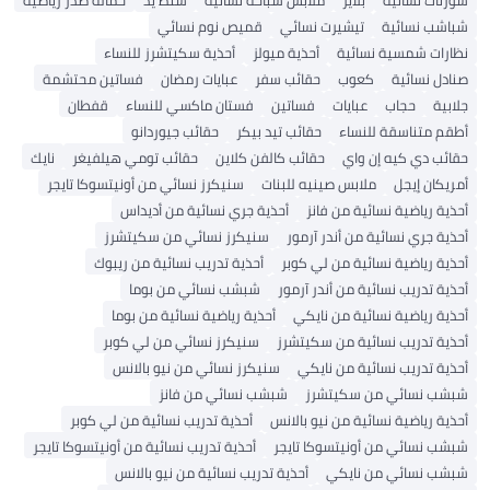
شورتات نسائية
بلايز
ملابس سباحة نسائية
شنط يد
حمالة صدر رياضية
شباشب نسائية
تيشيرت نسائي
قميص نوم نسائي
نظارات شمسية نسائية
أحذية ميولز
أحذية سكيتشرز للنساء
صنادل نسائية
كعوب
حقائب سفر
عبايات رمضان
فساتين محتشمة
جلابية
حجاب
عبايات
فساتين
فستان ماكسي للنساء
قفطان
أطقم متناسقة للنساء
حقائب تيد بيكر
حقائب جيوردانو
حقائب دي كيه إن واي
حقائب كالفن كلاين
حقائب تومي هيلفيغر
نايك
أمريكان إيجل
ملابس صينيه للبنات
سنيكرز نسائي من أونيتسوكا تايجر
أحذية رياضية نسائية من فانز
أحذية جري نسائية من أديداس
أحذية جري نسائية من أندر آرمور
سنيكرز نسائي من سكيتشرز
أحذية رياضية نسائية من لي كوبر
أحذية تدريب نسائية من ريبوك
أحذية تدريب نسائية من أندر آرمور
شبشب نسائي من بوما
أحذية رياضية نسائية من نايكي
أحذية رياضية نسائية من بوما
أحذية تدريب نسائية من سكيتشرز
سنيكرز نسائي من لي كوبر
أحذية تدريب نسائية من نايكي
سنيكرز نسائي من نيو بالانس
شبشب نسائي من سكيتشرز
شبشب نسائي من فانز
أحذية رياضية نسائية من نيو بالانس
أحذية تدريب نسائية من لي كوبر
شبشب نسائي من أونيتسوكا تايجر
أحذية تدريب نسائية من أونيتسوكا تايجر
شبشب نسائي من نايكي
أحذية تدريب نسائية من نيو بالانس