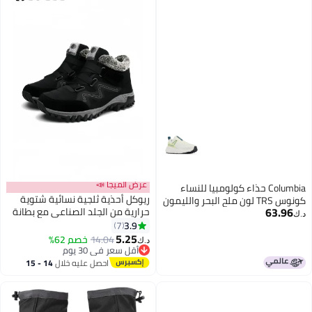
عرض الميجا 📣
Columbia حذاء كولومبيا للنساء
ريوكل أحذية ثلجية نسائية شتوية
كونوس TRS لون ملح البحر والليمون
63.96
حرارية من الجلد الصناعي مع بطانة
55
د.ك‏
دافئة ونعل مضاد للانزلاق وأحذية
3.9
7
للمشي لمسافات طويلة
5.25
14.04
خصم 62%
د.ك‏
أقل سعر في 30 يوم
أقل سعر في 30 يوم
احصل عليه خلال
14 - 15
اغسطس