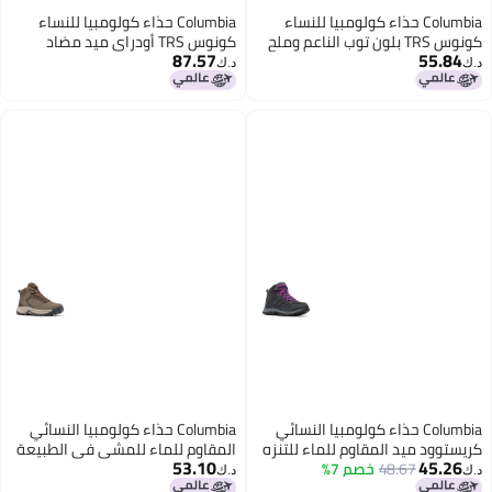
Columbia حذاء كولومبيا للنساء
Columbia حذاء كولومبيا للنساء
كونوس TRS بلون توب الناعم وملح
كونوس TRS أودراي ميد مضاد
87.57
55.84
البحر 8
للماء لون توب رمادي بنفسجي 7
د.ك‏
د.ك‏
Columbia حذاء كولومبيا النسائي
Columbia حذاء كولومبيا النسائي
كريستوود ميد المقاوم للماء للتنزه
المقاوم للماء للمشي في الطبيعة
53.10
45.26
48.67
جرافيت-بلوم الساطع 10 أمريكي
خصم 7%
مود نيو مون 10
د.ك‏
د.ك‏