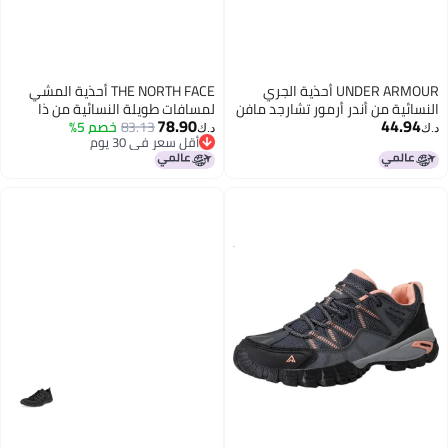
UNDER ARMOUR أحذية الجري
THE NORTH FACE أحذية المشي
النسائية من أندر أرمور تشارجد مافن
لمسافات طويلة النسائية من ذا
78.90
44.94
- برتقالي أرضي/أسود/أزرق تقني
83.13
خصم 5%
نورث فيس هيدجهوج فاست باك 3
د.ك‏
د.ك‏
أقل سعر في 30 يوم
المقاومة للماء، كالاكاتا/صابون،
أقل سعر في 30 يوم
10.5