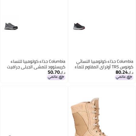
Columbia حذاء كولومبيا النسائي
Columbia حذاء كولومبيا للنساء
كونوس TRS أوتراي المقاوم للماء
كريستوود للمشي الجبلي جرافيت
50.70
80.24
أسود/ديب ماديرا 55
باسيفيك ريم 75
د.ك‏
د.ك‏