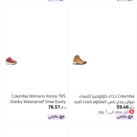
Columbia حذاء كولومبيا للنساء
Columbia Womens Konos TRS
نيوتن ريدج بلس المقاوم للماء أمبد
Outdry Waterproof Shoe Dusty
76.57
59.46
إلك داكن الحجر 5
CrimsonChianti 55
د.ك‏
د.ك‏
أقل سعر في 7 يوم
أقل سعر في 7 يوم