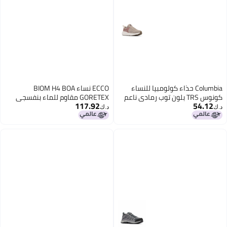
Columbia حذاء كولومبيا للنساء
ECCO نساء BIOM H4 BOA
كونوس TRS بلون توب رمادي ناعم
GORETEX مقاوم للماء بنفسجي
117.92
54.12
وملح البحر 7
آيس دليسي شادو أبيض 555
د.ك‏
د.ك‏