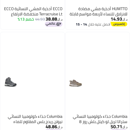
HUMTTO أحذية مشي مضادة
ECCO أحذية المشي النسائية ECCO
للانزلاق للنساء لأربعة مواسم قابلة
Terracruise Lt منخفضة الارتفاع
38.88
14.93
للتنفس من شبكة خارجية أحذية
سوداء 51052
44.93
خصم 13%
د.ك‏
د.ك‏
تسلق رمادي غامق/وردي فاتح
احصل عليه خلال
14 - 15
اغسطس
مقاس 37
Columbia حذاء كولومبيا النسائي
Columbia حذاء كولومبيا النسائي
ستراتا تريل لو كيتل بلش روز 8
نيوتن ريدج بلس المقاوم للماء
48.86
50.71
للمشي في الطبيعة كوارى كول
د.ك‏
د.ك‏