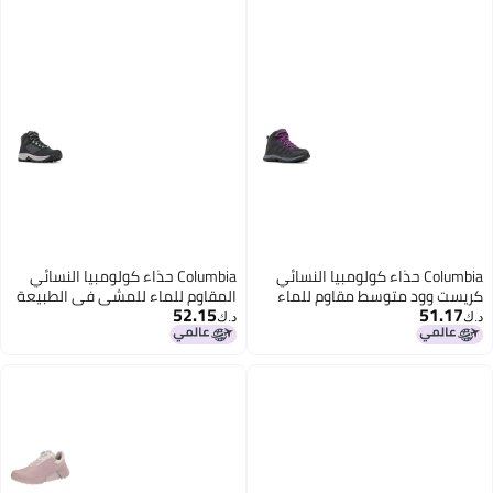
Columbia حذاء كولومبيا النسائي
Columbia حذاء كولومبيا النسائي
كريست وود متوسط مقاوم للماء
المقاوم للماء للمشي في الطبيعة
52.15
51.17
للتنزه جرافيت برقوق ساطع 9
أسود/ورقة حكيم 11
د.ك‏
د.ك‏
أمريكي