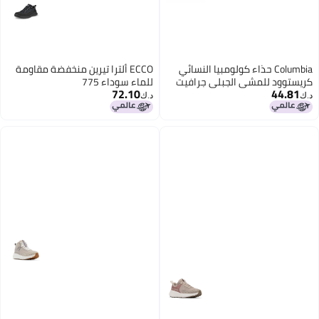
Columbia حذاء كولومبيا النسائي
ECCO ألترا تيرين منخفضة مقاومة
كريستوود للمشي الجبلي جرافيت
للماء سوداء 775
72.10
44.81
باسيفيك ريم 6 عريض
د.ك‏
د.ك‏