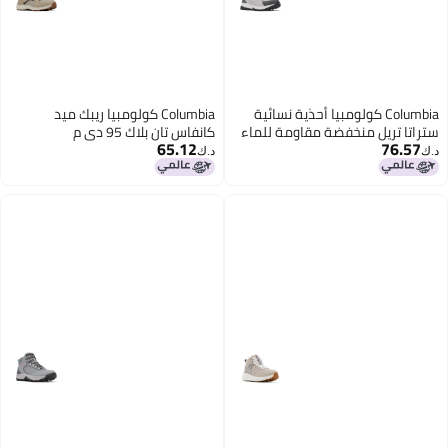
Columbia كولومبيا أحذية نسائية
Columbia كولومبيا ريبك ميد
ستراتا تريل منخفضة مقاومة للماء
كانفاس تان بلاك 95 دي م
65.12
76.57
ستيم إيف 95
د.ك‏
د.ك‏