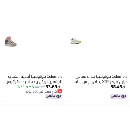
Columbia كولومبيا حذاء نسائي
Columbia كولومبيا أحذية الشباب
دراين ميكر XTR رمادي آيس ساج
للجنسين نيوتن ريدج أمبد ستراتوس
33.69
58.43
ليف 9
بينك أوركيد 7
44.17
خصم 23%
د.ك‏
د.ك‏
أقل سعر في 30 يوم
أقل سعر في 30 يوم