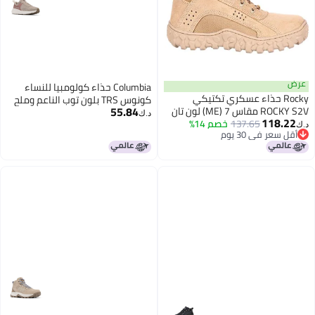
عرض
Columbia حذاء كولومبيا للنساء
Rocky حذاء عسكري تكتيكي
كونوس TRS بلون توب الناعم وملح
55.84
ROCKY S2V مقاس 7 (ME) لون تان
البحر 95
د.ك‏
118.22
صحراوي
137.65
خصم 14%
د.ك‏
أقل سعر في 30 يوم
أقل سعر في 30 يوم