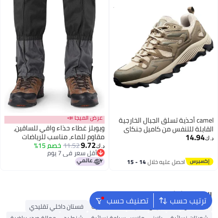
عرض الميجا 📣
camel أحذية تسلق الجبال الخارجية
ويوبلز غطاء حذاء واقي للساقين،
القابلة للتنفس من كاميل جنكاي
14.94
مقاوم للماء، مناسب للرياضات
بنفس النمط - أحذية للمشي
د.ك‏
9.72
11.52
خصم 15%
الخارجية والتسلق والمشي
لمسافات طويلة للرجال والنساء،
د.ك‏
أقل سعر في 7 يوم
لمسافات طويلة، غطاء حذاء وجوارب
أحذية رياضية للجري وتسلق الجبال،
أقل سعر في 7 يوم
احصل عليه خلال
14 - 15
للبالغين (زوج واحد)
مقاس 38
اغسطس
البحث الشائع
ترتيب حسب
تصنيف حسب
شنط ألدو
شنط جيس نسائية
شنط نسائية
فستان داخلي تقليدي