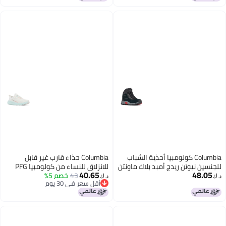
Columbia كولومبيا أحذية الشباب
Columbia حذاء قارب غير قابل
للجنسين نيوتن ريدج أمبد بلاك ماونتن
للانزلاق للنساء من كولومبيا PFG
40.65
48.05
ريد 9
43
خصم 5%
كاستباك لون ملح البحر وثلج الصباح 8
د.ك‏
د.ك‏
أقل سعر في 30 يوم
أقل سعر في 30 يوم