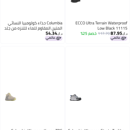
ECCO Ultra Terrain Waterproof
Columbia حذاء كولومبيا النسائي
Low Black 11115
المتين المقاوم للماء للتنزه من جلد
54.34
87.95
117.70
خصم 25%
السويد كانفاس تان نيو مون 7 عريض
د.ك‏
د.ك‏