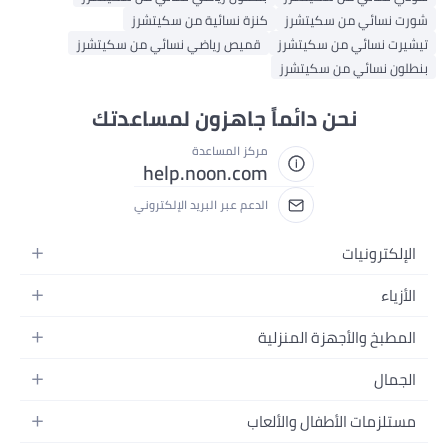
شورت نسائي من سكيتشرز
كنزة نسائية من سكيتشرز
تيشيرت نسائي من سكيتشرز
قميص رياضي نسائي من سكيتشرز
بنطلون نسائي من سكيتشرز
نحن دائماً جاهزون لمساعدتك
مركز المساعدة
help.noon.com
الدعم عبر البريد الإلكتروني
الإلكترونيات
الجوالات
الأزياء
التابلت
أزياء نسائية
المطبخ والأجهزة المنزلية
اللابتوبات
أزياء رجالية
الحمام
الأجهزة المنزلية
الجمال
أزياء البنات
ديكور البيت
الكاميرات
العطور
أزياء الأولاد
مستلزمات الأطفال والألعاب
المطبخ والسفرة
التلفزيونات
المكياج
الساعات