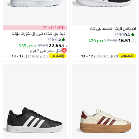
عرض الميجا 📣
ت المتسابق 3.0
اديداس حذاء في إل كورت بولد
1
4.6
16
23.50
خصم 29%
22.65
37.65
خصم 39%
د.ك‏
4
أقل سعر في 7 يوم
أقل سعر في 7 يوم
احصل عليه خلال
12 - 13
احصل عليه خلال
12 - 13
اغسطس
اغسطس