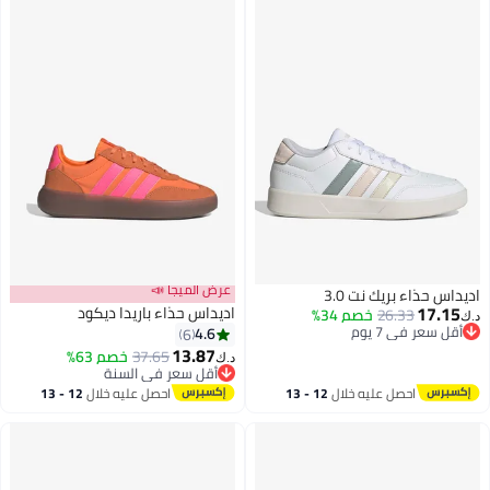
عرض الميجا 📣
ء بريك نت 3.0
اديداس حذاء باريدا ديكود
26.33
خصم 34%
في 7 يوم
4.6
6
في 7 يوم
13.87
37.65
خصم 63%
د.ك‏
8
أقل سعر في السنة
أقل سعر في السنة
احصل عليه خلال
12 - 13
احصل عليه خلال
12 - 13
اغسطس
اغسطس