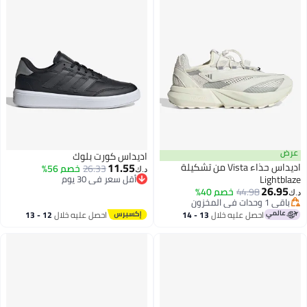
اديداس كورت بلوك
11.55
اديداس حذاء Vista من تشكيلة
26.33
خصم 56%
د.ك‏
L
أقل سعر في 30 يوم
أقل سعر في 30 يوم
44.98
خصم 40%
احصل عليه خلال
13 - 14
احصل عليه خلال
12 - 13
اغسطس
اغسطس