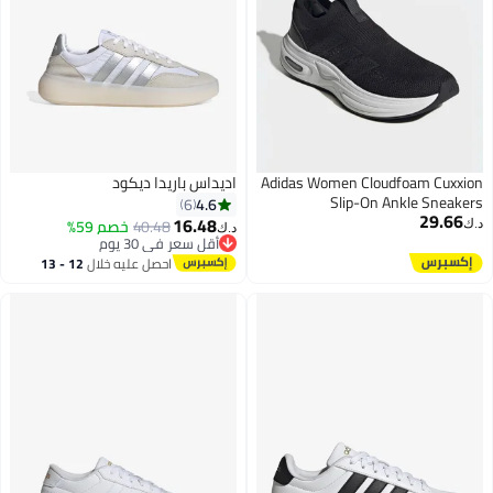
Adidas Women Cloudfoam
اديداس باريدا ديكود
Slip-On Ankle
4.6
6
16.48
40.48
خصم 59%
د.ك‏
أقل سعر في 30 يوم
8
أقل سعر في 30 يوم
احصل عليه خلال
12 - 13
اغسطس