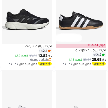
ا 📣
اديداس لايت شيفت .
اند كورت لو
2.1
3
12.82
33.87
خصم 62%
د.ك‏
33.87
خصم 15%
بتخلّص بسرعة
5
بتخلّص بسرعة
احصل عليه خلال
12 - 13
احصل عليه خلال
12 - 13
اغسطس
اغسطس