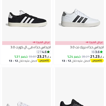
ا 📣
عرض الميجا 📣
ء بريك نت 3.0
اديداس حذاء في ال كورت 3.0
4.6
27
23.21
28.21
خصم 24%
33.87
خصم 31%
د.ك‏
7
احصل عليه خلال
12 - 13
احصل عليه خلال
12 - 13
اغسطس
اغسطس