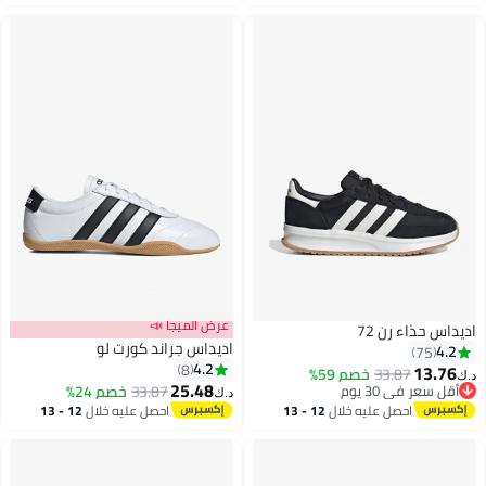
اغسطس
اغسطس
عرض الميجا 📣
ء رن 72
اديداس جراند كورت لو
4.2
8
33.87
خصم 59%
25.48
ي 30 يوم
33.87
خصم 24%
د.ك‏
7
ي 30 يوم
احصل عليه خلال
12 - 13
احصل عليه خلال
12 - 13
اغسطس
اغسطس