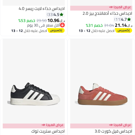
ا 📣
اديداس حذاء لايت ريسر 4.0
ء أدفانتدج بيز 2.0
4.5
33
10.96
23.50
خصم 53%
د.ك‏
31.04
خصم 31%
أقل سعر في 30 يوم
4
أقل سعر في 30 يوم
احصل عليه خلال
12 - 13
احصل عليه خلال
12 - 13
اغسطس
اغسطس
ا 📣
عرض الميجا 📣
 كورت 3.0
اديداس ستريت توك