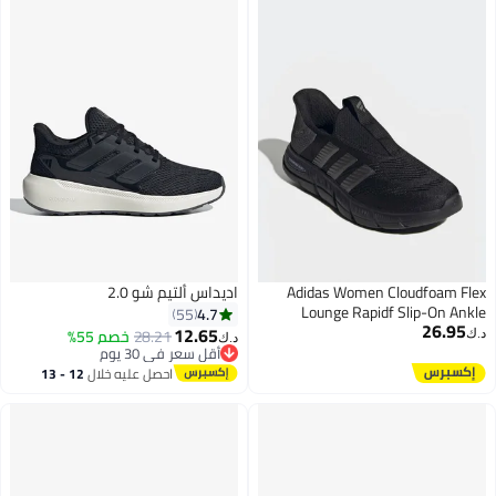
Adidas Women Cloudf
اديداس ألتيم شو 2.0
Lounge Rapidf Slip
4.7
55
12.65
28.21
خصم 55%
د.ك‏
أقل سعر في 30 يوم
4
أقل سعر في 30 يوم
احصل عليه خلال
12 - 13
اغسطس