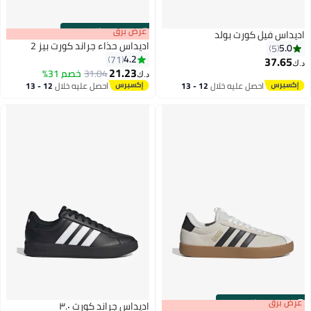
s
00
:
m
عرض برق
00
·
باقي 100%
يل كورت بولد
اديداس حذاء جراند كورت بيز 2
4.2
71
21.23
31.04
خصم 31%
د.ك‏
احصل عليه خلال
12 - 13
احصل عليه خلال
12 - 13
اغسطس
اغسطس
0
·
باقي 100%
اديداس جراند كورت ٣.٠