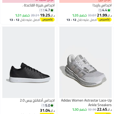
يدا
اديداس ميزة القاعدة .
4.7
11
19.25
33.87
خصم 35%
28.21
خصم 31%
د.ك‏
4
5
احصل عليه خلال
12 - 13
احصل عليه خلال
12 - 13
اغسطس
اغسطس
Adidas Women Astrastar
اديداس أدفانتج بيس 2.0
Ankle 
5.0
1
32.36
خصم 30%
31.04
د.ك‏