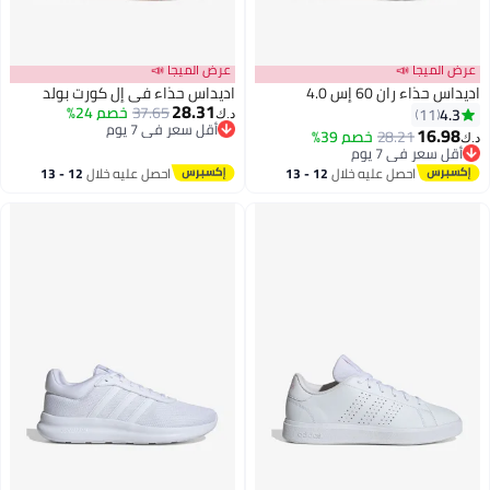
ا 📣
عرض الميجا 📣
ن 60 إس 4.0
اديداس حذاء في إل كورت بولد
28.31
37.65
خصم 24%
د.ك‏
أقل سعر في 7 يوم
28.21
خصم 39%
2
أقل سعر في 7 يوم
في 7 يوم
في 7 يوم
احصل عليه خلال
12 - 13
احصل عليه خلال
12 - 13
اغسطس
اغسطس