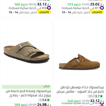
16
بطلب مقاس أصغر بمقدار مقاس
32.12
25.02
53.89
خصم 53%
80.88
خصم 60%
د.ك‏
د.ك‏
واحد)
#17 في أحذية نسائية مسطحة
#30 في أحذية نسائية مسطحة
#17 في أحذية نسائية مسطحة
#30 في أحذية نسائية مسطحة
احصل عليه خلال
14 - 15
احصل عليه خلال
14 - 15
اغسطس
اغسطس
عرض
بيركنستوك حذاء بوسطن ذو نعل
بيركنستوك وسادة قدم ناعمة من
ناعم من جلد السويد - مقاس عريض
زيورخ جلد شمواه ناعم - رمادي
(المقاس كبير؛ يوصى بطلب مقاس
3.7
302
داكن
3.6
أصغر بمقدار مقاس واحد)
3
32.12
#29 في أحذية نسائية مسطحة
53.89
خصم 40%
د.ك‏
18
24.98
أقل سعر في 30 يوم
80.88
خصم 69%
د.ك‏