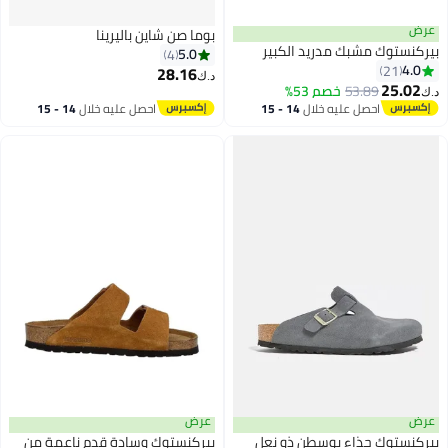
عرض
بوما صن شاين باليرينا
بيركنستوك مشبك مدريد الكبير
5.0
4
4.0
21
28.16
د.ك‏
25.02
53.89
خصم 53%
د.ك‏
2
25
احصل عليه خلال
14 - 15
احصل عليه خلال
14 - 15
اغسطس
اغسطس
عرض
عرض
بيركنستوك حذاء بوسطن ذو نعل
بيركنستوك وسادة قدم ناعمة من