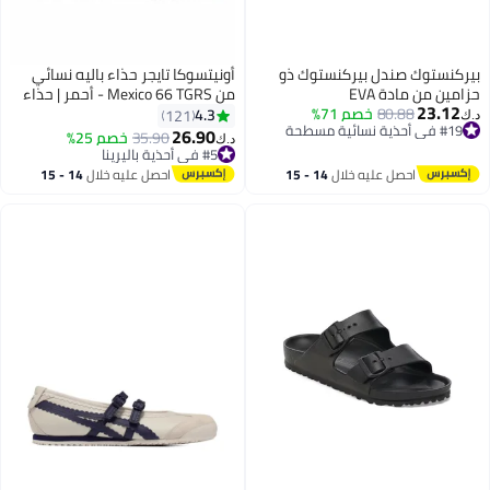
بيركنستوك صندل بيركنستوك ذو
أونيتسوكا تايجر حذاء باليه نسائي
حزامين من مادة EVA
من Mexico 66 TGRS - أحمر | حذاء
23.12
80.88
خصم 71%
ماري جين مريح وأنيق للارتداء
4.3
121
د.ك‏
#19 في أحذية نسائية مسطحة
اليومي
26.90
35.90
خصم 25%
د.ك‏
13
#19 في أحذية نسائية مسطحة
#5 في أحذية باليرينا
#5 في أحذية باليرينا
احصل عليه خلال
14 - 15
احصل عليه خلال
14 - 15
اغسطس
اغسطس