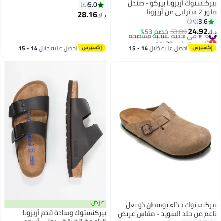
بيركنستوك أريزونا بيركو - صندل
5.0
4
فلور 2 سترابي من أريزونا
28.16
د.ك‏
3.6
29
2
4
24.92
#16 في أحذية نسائية مسطحة
53.89
خصم 53%
د.ك‏
أقل سعر في 30 يوم
#16 في أحذية نسائية مسطحة
احصل عليه خلال
14 - 15
احصل عليه خلال
14 - 15
اغسطس
اغسطس
عرض
بيركنستوك حذاء بوسطن ذو نعل
بيركنستوك وسادة قدم أريزونا
ناعم من جلد السويد - مقاس عريض