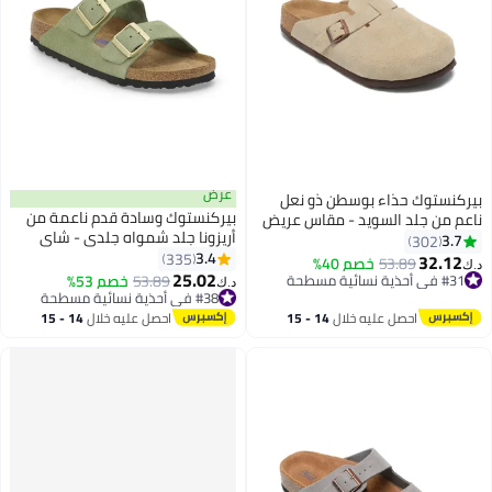
عرض
بيركنستوك حذاء بوسطن ذو نعل
بيركنستوك وسادة قدم ناعمة من
ناعم من جلد السويد - مقاس عريض
أريزونا جلد شمواه جلدي - شاي
(المقاس كبير؛ يوصى بطلب مقاس
3.7
302
أخضر
3.4
أصغر بمقدار مقاس واحد)
335
32.12
53.89
خصم 40%
د.ك‏
16
18
25.02
#31 في أحذية نسائية مسطحة
53.89
خصم 53%
د.ك‏
#31 في أحذية نسائية مسطحة
#38 في أحذية نسائية مسطحة
#38 في أحذية نسائية مسطحة
احصل عليه خلال
14 - 15
احصل عليه خلال
14 - 15
اغسطس
اغسطس