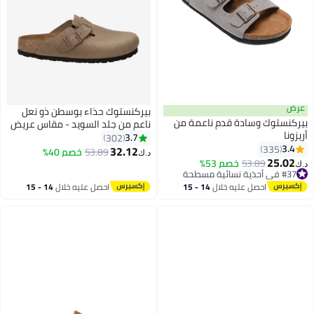
عرض
بيركنستوك حذاء بوسطن ذو نعل
بيركنستوك وسادة قدم ناعمة من
ناعم من جلد السويد - مقاس عريض
أريزونا
(المقاس كبير؛ يوصى بطلب مقاس
3.7
302
3.4
335
أصغر بمقدار مقاس واحد)
32.12
53.89
خصم 40%
د.ك‏
18
16
25.02
53.89
خصم 53%
د.ك‏
#37 في أحذية نسائية مسطحة
#37 في أحذية نسائية مسطحة
احصل عليه خلال
14 - 15
احصل عليه خلال
14 - 15
اغسطس
اغسطس