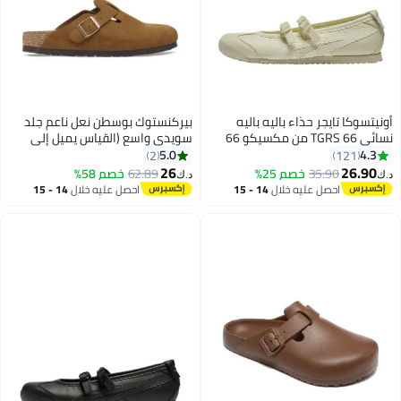
أونيتسوكا تايجر حذاء باليه باليه
بيركنستوك بوسطن نعل ناعم جلد
نسائي 66 TGRS من مكسيكو 66
سويدي واسع (القياس يميل إلى
TGRS - بيج | حذاء ماري جين كاجوال
الكبيرة؛ اطلب مقاسًا أصغر)
5.0
4.3
2
121
مريح وأنيق
26
26.90
35.90
خصم 25%
62.89
خصم 58%
د.ك‏
د.ك‏
13
احصل عليه خلال
14 - 15
احصل عليه خلال
14 - 15
اغسطس
اغسطس