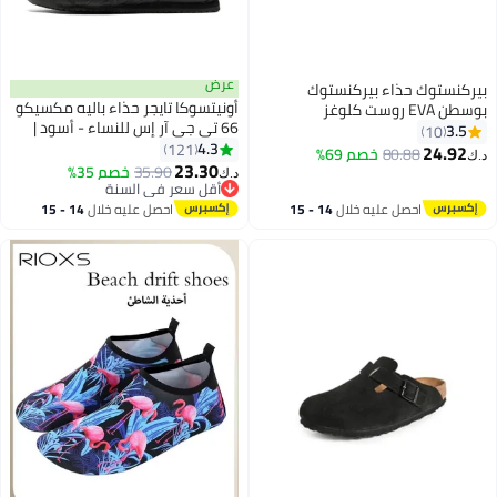
عرض
بيركنستوك حذاء بيركنستوك
أونيتسوكا تايجر حذاء باليه مكسيكو
بوسطن EVA روست كلوغز
66 تي جي آر إس للنساء - أسود |
3.5
10
حذاء ماري جين مريح وأنيق غير
4.3
121
24.92
80.88
خصم 69%
د.ك‏
13
رسمي
23.30
35.90
خصم 35%
د.ك‏
أقل سعر في السنة
أقل سعر في السنة
احصل عليه خلال
14 - 15
احصل عليه خلال
14 - 15
اغسطس
اغسطس