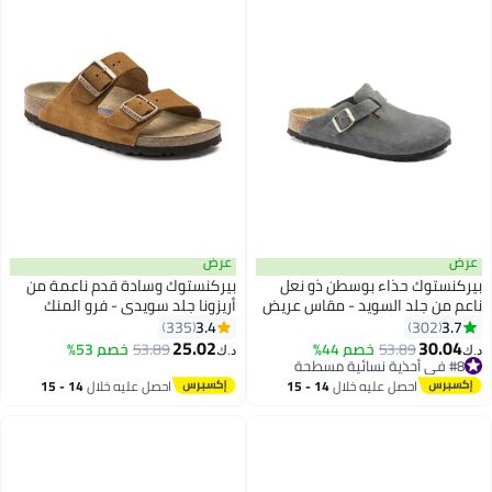
الداخلية والخارجية، كلوغ ذكي
لعرض القدم، تصميم مريح يدعم
الأقدام العريضة في العمل وخلال
عطلات نهاية الأسبوع، مولس زغبي
أسود
عرض
عرض
بيركنستوك حذاء بوسطن ذو نعل
بيركنستوك وسادة قدم ناعمة من
ناعم من جلد السويد - مقاس عريض
أريزونا جلد سويدي - فرو المنك
(المقاس كبير؛ يوصى بطلب مقاس
3.4
3.7
335
302
16
18
أصغر بمقدار مقاس واحد)
25.02
30.04
53.89
خصم 44%
53.89
خصم 53%
د.ك‏
د.ك‏
#8 في أحذية نسائية مسطحة
#8 في أحذية نسائية مسطحة
احصل عليه خلال
14 - 15
احصل عليه خلال
14 - 15
اغسطس
اغسطس