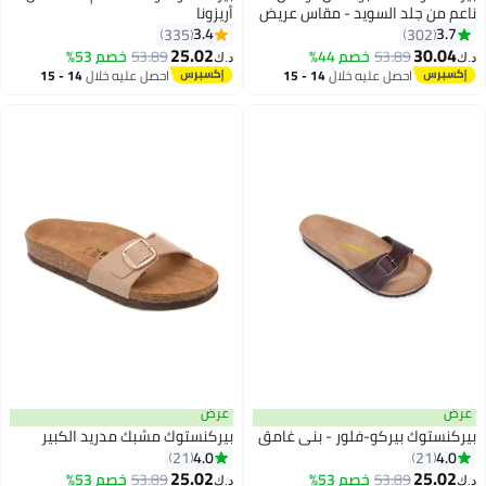
ناعم من جلد السويد - مقاس عريض
أريزونا
(المقاس كبير؛ يوصى بطلب مقاس
3.4
3.7
335
302
16
18
أصغر بمقدار مقاس واحد)
25.02
30.04
53.89
خصم 44%
53.89
خصم 53%
د.ك‏
د.ك‏
احصل عليه خلال
14 - 15
احصل عليه خلال
14 - 15
اغسطس
اغسطس
عرض
عرض
بيركنستوك بيركو-فلور - بني غامق
بيركنستوك مشبك مدريد الكبير
4.0
4.0
21
21
25.02
25.02
53.89
خصم 53%
53.89
خصم 53%
د.ك‏
د.ك‏