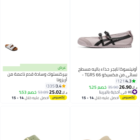
عرض
أونيتسوكا تايجر حذاء باليه مسطح
بيركنستوك وسادة قدم ناعمة من
نسائي من مكسيكو 66 TGRS -
أريزونا
وردي | حذاء كاجوال مريح وأنيق
4.3
121
3.4
335
26.90
35.90
خصم 25%
د.ك‏
16
13
25.02
#6 في أحذية باليرينا
53.89
خصم 53%
د.ك‏
#6 في أحذية باليرينا
احصل عليه خلال
14 - 15
احصل عليه خلال
14 - 15
اغسطس
اغسطس