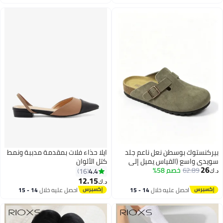
تم بيع +10 مؤخرًا
للانزلاق، حذاء نسائي خفيف الوزن
اغسطس
اغسطس
#15 في شباشب نسائية
مع دعم لقوس القدم، حذاء رياضي
عصرية في الصيف، أحذية نسائية
عصرية (أسود)
بيركنستوك بوسطن نعل ناعم جلد
ايلا حذاء فلات بمقدمة مدببة ونمط
سويدي واسع (القياس يميل إلى
كتل الألوان
26
62.89
خصم 58%
الكبيرة؛ اطلب مقاسًا أصغر)
4.4
16
د.ك‏
12.15
د.ك‏
5
احصل عليه خلال
14 - 15
احصل عليه خلال
14 - 15
اغسطس
اغسطس