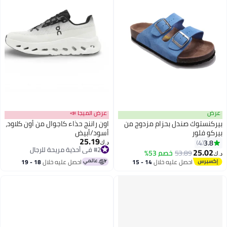
عرض
عرض الميجا 📣
بيركنستوك صندل بحزام مزدوج من
اون راننج حذاء كاجوال من أون كلاود،
بيركو فلور
أسود/أبيض
25.19
3.8
4
د.ك‏
16
#2 في أحذية مريحة للرجال
25.02
53.89
خصم 53%
د.ك‏
#2 في أحذية مريحة للرجال
احصل عليه خلال
14 - 15
احصل عليه خلال
18 - 19
اغسطس
اغسطس