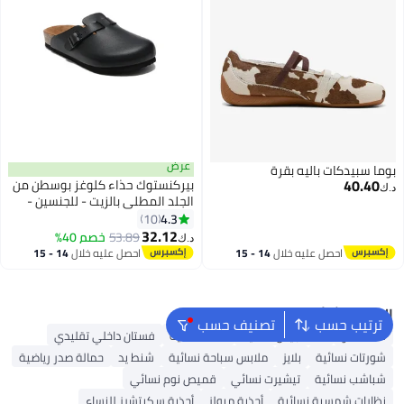
عرض
بوما سبيدكات باليه بقرة
40.40
بيركنستوك حذاء كلوغز بوسطن من
د.ك‏
الجلد المطلي بالزيت - للجنسين -
مقاس واسع (المقاس كبير؛ يوصى
4.3
10
2
بطلب مقاس أصغر بمقدار مقاس
32.12
53.89
خصم 40%
د.ك‏
واحد)
احصل عليه خلال
14 - 15
احصل عليه خلال
14 - 15
اغسطس
اغسطس
البحث الشائع
ترتيب حسب
تصنيف حسب
شنط ألدو
شنط جيس نسائية
شنط نسائية
فستان داخلي تقليدي
شورتات نسائية
بلايز
ملابس سباحة نسائية
شنط يد
حمالة صدر رياضية
شباشب نسائية
تيشيرت نسائي
قميص نوم نسائي
نظارات شمسية نسائية
أحذية ميولز
أحذية سكيتشرز للنساء