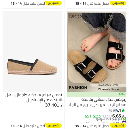
25
25
احصل عليه خلال
14 - 15
احصل عليه خلال
14 - 15
اغسطس
اغسطس
عرض
تومي هيلفيغر حذاء كاجوال سهل
ريوكس حذاء نسائي بقاعدة
الارتداء من الإسبادريل
37.10
مستوية، حذاء رياضي مريح من الجلد
د.ك‏
المطاطي، حذاء مع دعم خشبي
4.1
69
2
3
ناعم، حذاء بقاعدة مستوية يظهر
6.65
13.58
خصم 51%
د.ك‏
الأصابع، حذاء بقاعدة مستوية قابل
#15 في شباشب نسائية
بتخلّص بسرعة
للتعديل، أحذية نسائية مقاومة
احصل عليه خلال
14 - 15
احصل عليه خلال
14 - 15