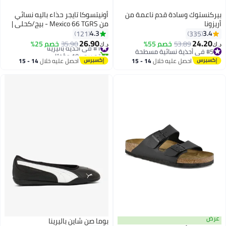
بيركنستوك وسادة قدم ناعمة من
أونيتسوكا تايجر حذاء باليه نسائي
أريزونا
من Mexico 66 TGRS - بيج/كحلي |
حذاء ماري جين مريح وأنيق للارتداء
4.3
3.4
121
335
اليومي
26.90
24.20
53.89
خصم 55%
#1 في أحذية باليرينا
35.90
خصم 25%
د.ك‏
د.ك‏
13
16
#5 في أحذية نسائية مسطحة
تم بيع +10 مؤخرًا
#5 في أحذية نسائية مسطحة
#1 في أحذية باليرينا
احصل عليه خلال
14 - 15
احصل عليه خلال
14 - 15
اغسطس
اغسطس
عرض
بوما صن شاين باليرينا