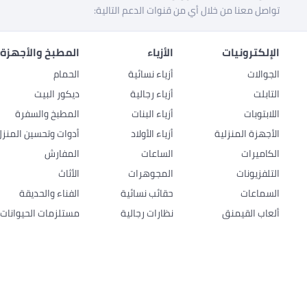
تواصل معنا من خلال أي من قنوات الدعم التالية:
الإلكترونيات
الأزياء
المطبخ والأجهزة 
الجوالات
أزياء نسائية
الحمام
التابلت
أزياء رجالية
ديكور البيت
اللابتوبات
أزياء البنات
المطبخ والسفرة
الأجهزة المنزلية
أزياء الأولاد
أدوات وتحسين المنزل
الكاميرات
الساعات
المفارش
التلفزيونات
المجوهرات
الأثاث
السماعات
حقائب نسائية
الفناء والحديقة
ألعاب القيمنق
نظارات رجالية
مستلزمات الحيوانات ا