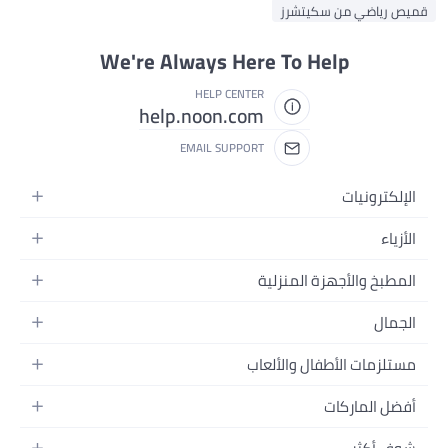
يص رياضي من سكيتشرز
We're Always Here To Help
HELP CENTER
help.noon.com
EMAIL SUPPORT
الإلكترونيات
الجوالات
الأزياء
التابلت
أزياء نسائية
المطبخ والأجهزة المنزلية
اللابتوبات
أزياء رجالية
الحمام
الأجهزة المنزلية
الجمال
أزياء البنات
ديكور البيت
الكاميرات
العطور
أزياء الأولاد
مستلزمات الأطفال والألعاب
المطبخ والسفرة
التلفزيونات
المكياج
الساعات
الحفاضات
أدوات وتحسين المنزل
السماعات
أفضل الماركات
العناية بالشعر
المجوهرات
وسائل تنقل الأطفال
المفارش
ألعاب القيمنق
سامسونج
العناية بالبشرة
حقائب نسائية