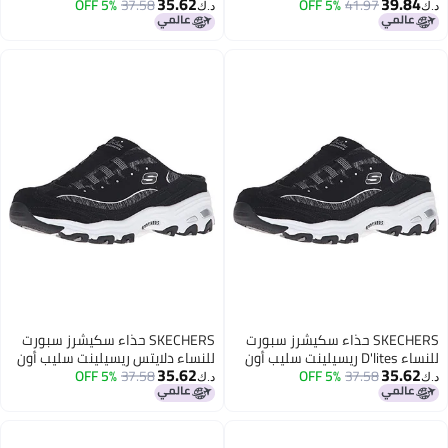
35.62
39.8
41.97
سود/أبيض، 9 م أمريكي
5% OFF
37.58
5% OFF
سليب أون، أسود/أبيض، 6.5 M US
د.ك‏
SKECHERS حذاء سكيشرز سبورت
SKECHERS حذاء سكيشرز سبورت
للنساء D'lites ريسيلينت سليب أون
للنساء دلايتس ريسيلينت سليب أون
35.62
35.6
37.58
أسود/أبيض، 6 M US
5% OFF
37.58
ميو، أسود/أبيض، 5.5 M US
5% OFF
د.ك‏