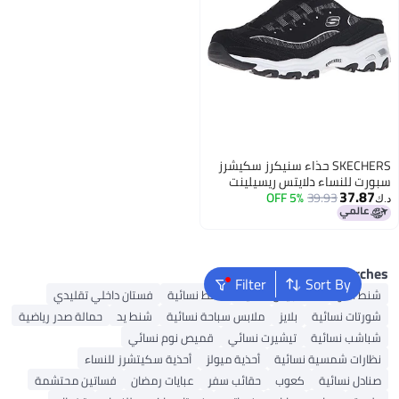
SKECHERS حذاء سنيكرز سكيشرز
ت للنساء دلايتس ريسيلينت
37.8
39.93
5% OFF
أون، أسود/أبيض، 7.5 M US
Popular Searc
Filter
Sort By
ط ألدو
شنط جيس نسائية
شنط نسائية
فستان داخلي تقليدي
رتات نسائية
بلايز
ملابس سباحة نسائية
شنط يد
حمالة صدر رياضية
اشب نسائية
تيشيرت نسائي
قميص نوم نسائي
ارات شمسية نسائية
أحذية ميولز
أحذية سكيتشرز للنساء
ادل نسائية
كعوب
حقائب سفر
عبايات رمضان
فساتين محتشمة