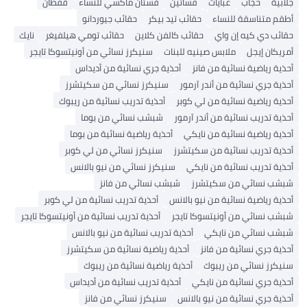
ابية
حجاب
عبايات
فساتين
فستان ماكسي للنساء
قفطان
قم متناسقة للنساء
حقائب تيد بيكر
حقائب جيوردانو
ائب دي كيه إن واي
حقائب كالفن كلاين
حقائب تومي هيلفيغر
نايك
ريكان إيجل
ملابس صينيه للبنات
سنيكرز نسائي من أونيتسوكا تايجر
ذية رياضية نسائية من فانز
أحذية جري نسائية من أديداس
ذية جري نسائية من أندر آرمور
سنيكرز نسائي من سكيتشرز
ذية رياضية نسائية من لي كوبر
أحذية تدريب نسائية من ريبوك
ذية تدريب نسائية من أندر آرمور
شبشب نسائي من بوما
ذية رياضية نسائية من نايكي
أحذية رياضية نسائية من بوما
ذية تدريب نسائية من سكيتشرز
سنيكرز نسائي من لي كوبر
ذية تدريب نسائية من نايكي
سنيكرز نسائي من نيو بالانس
شب نسائي من سكيتشرز
شبشب نسائي من فانز
ذية رياضية نسائية من نيو بالانس
أحذية تدريب نسائية من لي كوبر
شب نسائي من أونيتسوكا تايجر
أحذية تدريب نسائية من أونيتسوكا تايجر
شب نسائي من نايكي
أحذية تدريب نسائية من نيو بالانس
ذية جري نسائية من فانز
أحذية رياضية نسائية من سكيتشرز
يكرز نسائي من ريبوك
أحذية رياضية نسائية من ريبوك
ذية جري نسائية من نايكي
أحذية تدريب نسائية من أديداس
ذية جري نسائية من نيو بالانس
سنيكرز نسائي من فانز