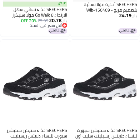
عرض
SKECHERS أحذية مولا نسائية
SKECHERS حذاء نسائي سهل
 مريح - 150409-Wlb
24.1
الارتداء Go Walk 8 مولا سنيكرز
20.78
20% OFF
25.99
د.ك‏
أقل سعر في السنة
أقل سعر في السنة
SKECHERS حذاء سكيشرز سبورت
SKECHERS حذاء سنيكرز سكيشرز
اء دلايتس ريسيلينت سليب أون
سبورت للنساء دلايتس ريسيلينت