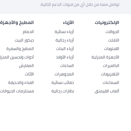
تواصل معنا من خلال أي من قنوات الدعم التالية:
الإلكترونيات
الأزياء
المطبخ والأجهزة 
الجوالات
أزياء نسائية
الحمام
التابلت
أزياء رجالية
ديكور البيت
اللابتوبات
أزياء البنات
المطبخ والسفرة
الأجهزة المنزلية
أزياء الأولاد
أدوات وتحسين المنزل
الكاميرات
الساعات
المفارش
التلفزيونات
المجوهرات
الأثاث
السماعات
حقائب نسائية
الفناء والحديقة
ألعاب القيمنق
نظارات رجالية
مستلزمات الحيوانات ا