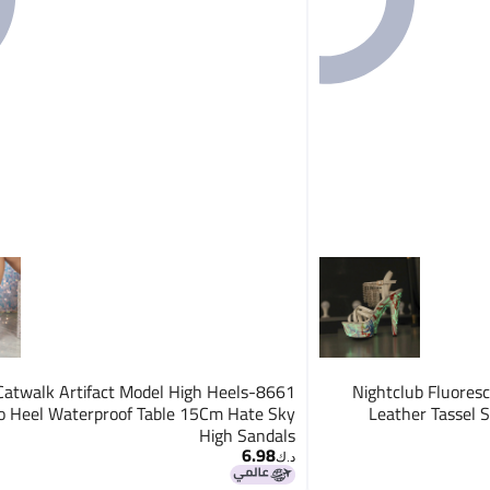
Q35 Catwalk Artifact Model High Heels
Nightclub Fluore
to Heel Waterproof Table 15Cm Hate Sky
Leather Tassel S
High Sandals
6.98
3
د.ك‏