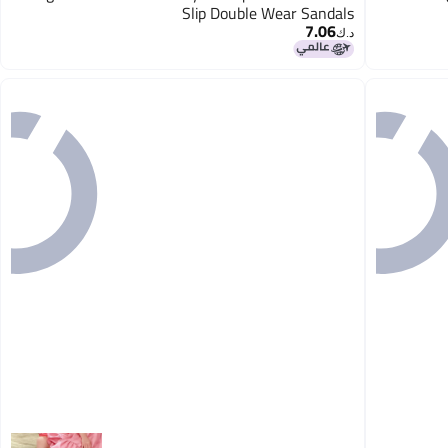
Slip Double Wear Sandals
7.06
2
د.ك‏