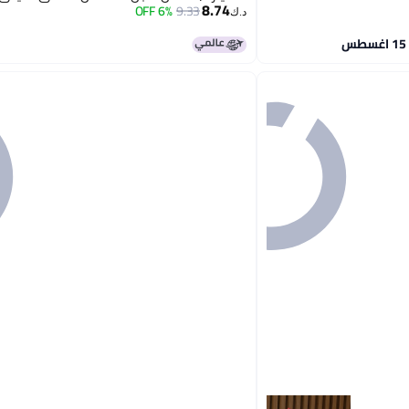
8.74
6% OFF
9.33
د.ك‏