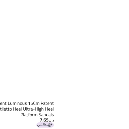
scent Luminous 15Cm Patent
tiletto Heel Ultra-High Heel
Platform Sandals
7.65
2
د.ك‏