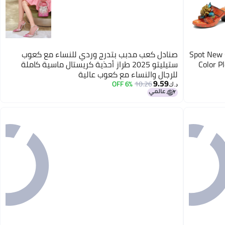
Spot New 
صنادل كعب مدبب بتدرج وردي للنساء مع كعوب
Color P
ستيليتو 2025 طراز أحذية كريستال ماسية كاملة
للرجال والنساء مع كعوب عالية
9.59
6% OFF
10.26
د.ك‏