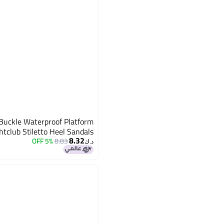
Buckle Waterproof Platform
htclub Stiletto Heel Sandals
8.32
5% OFF
8.83
د.ك‏
4