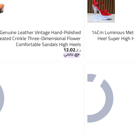
Genuine Leather Vintage Hand-Polished
14Cm Luminous Metal Buckle High Heel Chunky
leated Crinkle Three-Dimensional Flower
Heel Super High 
Comfortable Sandals High Heels
12.02
د.ك‏