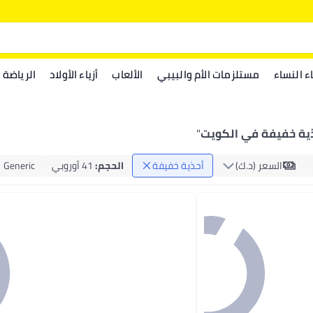
اء النساء
مستلزمات الأم والبيبي
الألعاب
أزياء الأولاد
الرياضة
ية خفيفة في الكويت
"
السعر (د.ك‏)
أحذية خفيفة
الحجم
:
41 أوروبي
Generic