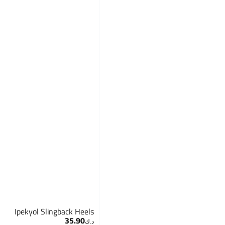
Ipekyol Slingback Heels
35.90
د.ك‏