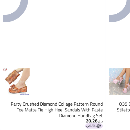
Party Crushed Diamond Collage Pattern Round
8661-
Toe Matte Tie High Heel Sandals With Paste
Stilet
Diamond Handbag Set
20.26
5
د.ك‏