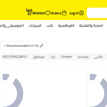
Cart
Wishlist
Orders
Log in
الصحة والتغذية
القرطاسية
كتب
السيارات
الموسيقى والمي
Recommended
:
Sort By
كابلي
إسكدنيا
Zzheels
إرك
ايبيكيول
RED DRAGONFLY