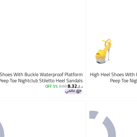
 Shoes With Buckle Waterproof Platform
High Heel Shoes With 
Peep Toe Nightclub Stiletto Heel Sandals
Peep Toe Nig
8.32
5% OFF
8.83
د.ك‏
4