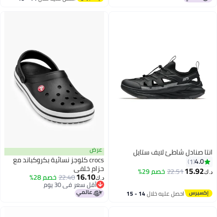
اغسطس
عرض
انتا صنادل شاطئ لايف ستايل
crocs كلوجز نسائية بكروكباند مع
4.0
1
حزام خلفي
15.92
22.51
خصم 29%
د.ك‏
16.10
22.40
خصم 28%
د.ك‏
أقل سعر في 30 يوم
أقل سعر في 30 يوم
احصل عليه خلال
14 - 15
اغسطس