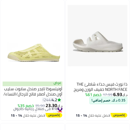
عرض
ذا نورث فيس حذاء شاطئ THE
أونيتسوكا تايجر صندل سابوت سليب
NORTH FACE خفيف الوزن ومريح
6.93
أون صندل أصفر فاتح للرجال/النساء/
17.99
خصم 61%
ومقاوم للانزلاق للرجال
د.ك‏
الطلبة
4.2
244
0.35 د.ك. خصم إضافي!
25
23.30
#18 في صنادل رجالية كاجوال
35.90
خصم 35%
د.ك‏
أقل سعر في السنة
#18 في صنادل رجالية كاجوال
احصل عليه خلال
14 - 15
احصل عليه خلال
14 - 15
اغسطس
اغسطس