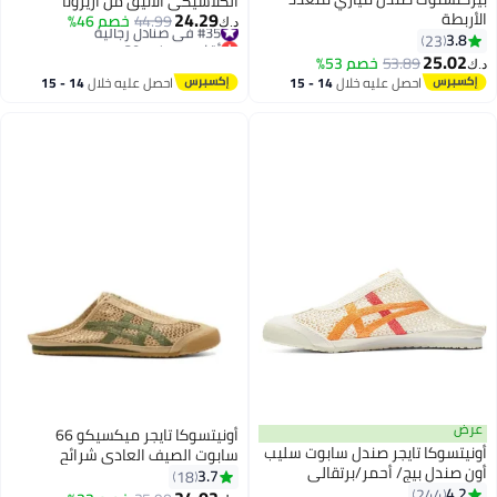
الكلاسيكي الأنيق من أريزونا
24.29
الأربطة
#35 في صنادل رجالية
44.99
خصم 46%
د.ك‏
أقل سعر في 30 يوم
3.8
23
22
#35 في صنادل رجالية
25.02
53.89
خصم 53%
د.ك‏
احصل عليه خلال
14 - 15
احصل عليه خلال
14 - 15
اغسطس
اغسطس
عرض
أونيتسوكا تايجر ميكسيكو 66
أونيتسوكا تايجر صندل سابوت سليب
سابوت الصيف العادي شرائح
أون صندل بيج/ أحمر/برتقالي
الصنادل - بني فاتح
3.7
18
للرجال/النساء/الطلبة
4.2
244