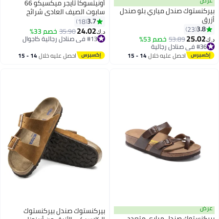
عرض
أونيتسوكا تايجر ميكسيكو 66
بيركنستوك صندل مياري بلو صندل
سابوت الصيف العادي شرائح
أزرق
الصنادل - البحرية الأزرق/الأبيض/
3.7
18
3.8
23
الأحمر
24.02
35.90
خصم 33%
د.ك‏
22
25.02
53.89
خصم 53%
#13 في صنادل رجالية كاجوال
د.ك‏
#36 في صنادل رجالية
#13 في صنادل رجالية كاجوال
#36 في صنادل رجالية
احصل عليه خلال
14 - 15
احصل عليه خلال
14 - 15
اغسطس
اغسطس
عرض
بيركنستوك صندل بيركنستوك
بيركنستوك صندل مياري متعدد