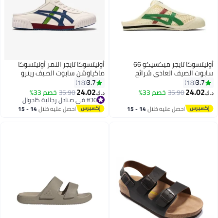
أونيتسوكا تايجر ميكسيكو 66
أونيتسوكا تايجر النمر أونيتسوكا
سابوت الصيف العادي شرائح
ماكياوشن سابوت الصيف ريترو
الصنادل - بيج / أخضر / أحمر
انزلاق على الرياضة الأحذية العادية
3.7
3.7
18
18
24.02
24.02
35.90
خصم 33%
35.90
خصم 33%
د.ك‏
د.ك‏
#30 في صنادل رجالية كاجوال
#30 في صنادل رجالية كاجوال
احصل عليه خلال
14 - 15
احصل عليه خلال
14 - 15
اغسطس
اغسطس