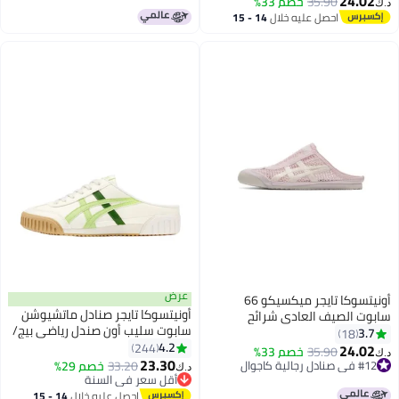
24.02
35.90
خصم 33%
د.ك‏
احصل عليه خلال
14 - 15
اغسطس
عرض
أونيتسوكا تايجر ميكسيكو 66
أونيتسوكا تايجر صنادل ماتشيوشن
سابوت الصيف العادي شرائح
سابوت سليب أون صندل رياضي بيج/
الصنادل - الوردي
3.7
18
ملون أخضر فاتح للرجال/النساء/
4.2
244
24.02
35.90
خصم 33%
د.ك‏
25
الطلبة
23.30
#12 في صنادل رجالية كاجوال
33.20
خصم 29%
د.ك‏
#12 في صنادل رجالية كاجوال
أقل سعر في السنة
أقل سعر في السنة
احصل عليه خلال
14 - 15