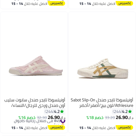
#33 في صنادل رجالية كاجوال
احصل عليه خلال
14 - 15
احصل عليه خلال
14 - 15
اغسطس
اغسطس
أونيتسوكا تايجر صندل Sabot Slip-On
أونيتسوكا تايجر صندل سابوت سليب
Athlesiure/لون بيج/أصفر/أخضر
أون صندل وردي للرجال/النساء/
للرجال/النساء/الطلاب
الطلبة
4.2
4.2
244
244
26.90
26.90
33.20
خصم 18%
#49 في صنادل رجالية كاجوال
32.30
خصم 16%
د.ك‏
د.ك‏
25
25
بتخلّص بسرعة
#49 في صنادل رجالية كاجوال
احصل عليه خلال
14 - 15
احصل عليه خلال
14 - 15
اغسطس
اغسطس