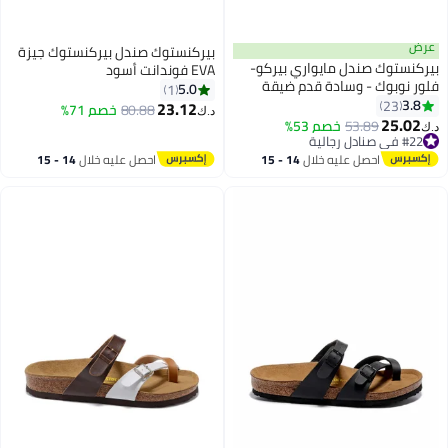
عرض
بيركنستوك صندل بيركنستوك جيزة
بيركنستوك صندل مايواري بيركو-
EVA فوندانت أسود
فلور نوبوك - وسادة قدم ضيقة
5.0
1
3.8
23
23.12
80.88
خصم 71%
د.ك‏
22
25.02
53.89
خصم 53%
د.ك‏
#22 في صنادل رجالية
#22 في صنادل رجالية
احصل عليه خلال
14 - 15
احصل عليه خلال
14 - 15
اغسطس
اغسطس