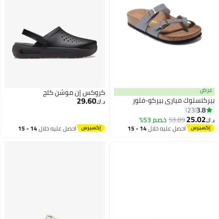
عرض
كروكس إن موشن كلج
29.60
بيركنستوك مياري بيركو-فلور
د.ك‏
3.8
23
25.02
53.89
خصم 53%
د.ك‏
22
احصل عليه خلال
14 - 15
احصل عليه خلال
14 - 15
اغسطس
اغسطس