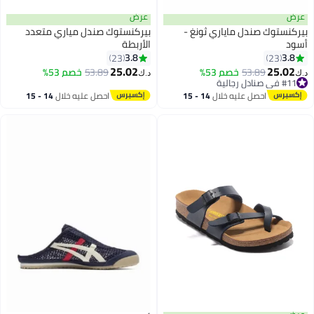
عرض
عرض
بيركنستوك صندل ماياري ثونغ -
بيركنستوك صندل مياري متعدد
أسود
الأربطة
3.8
3.8
23
23
22
22
25.02
25.02
53.89
خصم 53%
53.89
خصم 53%
د.ك‏
د.ك‏
#11 في صنادل رجالية
#11 في صنادل رجالية
احصل عليه خلال
14 - 15
احصل عليه خلال
14 - 15
اغسطس
اغسطس