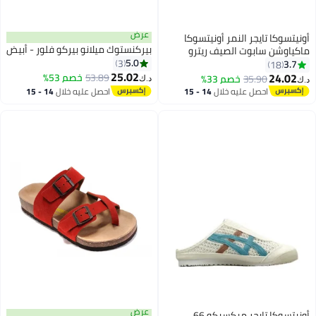
عرض
أونيتسوكا تايجر النمر أونيتسوكا
بيركنستوك ميلانو بيركو فلور - أبيض
ماكياوشن سابوت الصيف ريترو
5.0
انزلاق على الرياضة الأحذية العادية
3
3.7
18
25.02
24.02
53.89
خصم 53%
35.90
خصم 33%
د.ك‏
د.ك‏
6
احصل عليه خلال
14 - 15
احصل عليه خلال
14 - 15
اغسطس
اغسطس
عرض
أونيتسوكا تايجر ميكسيكو 66