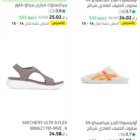
بيركنستوك مياري بيركو-فلور
سابوت الصيف العادي شرائح
3.8
الصنادل - بيج / سيان / بني
23
3.7
18
25.02
24.02
53.89
خصم 53%
35.90
خصم 33%
د.ك‏
د.ك‏
22
احصل عليه خلال
14 - 15
احصل عليه خلال
14 - 15
اغسطس
اغسطس
أونيتسوكا تايجر ميكسيكو 66
SKECHERS ULTR A FLEX
سابوت الصيف العادي شرائح
(896217ID-MVE_6)
24.58
الصنادل - البيج / البرتقالي / الأحمر
3.7
18
د.ك‏