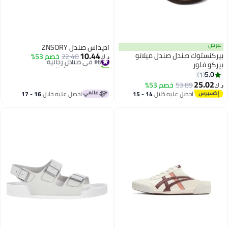
عرض
اديداس صندل ZNSORY
10.44
بيركنستوك صندل صندل ميلانو
#6 في صنادل رجالية
22.40
خصم 53%
د.ك‏
بيركو فلور
تم بيع +10 مؤخرًا
#6 في صنادل رجالية
5.0
1
13
25.02
53.89
خصم 53%
د.ك‏
احصل عليه خلال
14 - 15
احصل عليه خلال
16 - 17
اغسطس
اغسطس