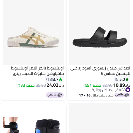
اديداس صندل زنسوري أسود رياضي
أونيتسوكا تايجر النمر أونيتسوكا
للجنسين مقاس 6
ماكياوشن سابوت الصيف ريترو
انزلاق على الرياضة الأحذية العادية
3.7
5.0
18
5
24.02
10.89
22.40
خصم 51%
35.90
خصم 33%
د.ك‏
د.ك‏
#38 في صنادل رجالية
#38 في صنادل رجالية
احصل عليه خلال
16 - 17
اغسطس