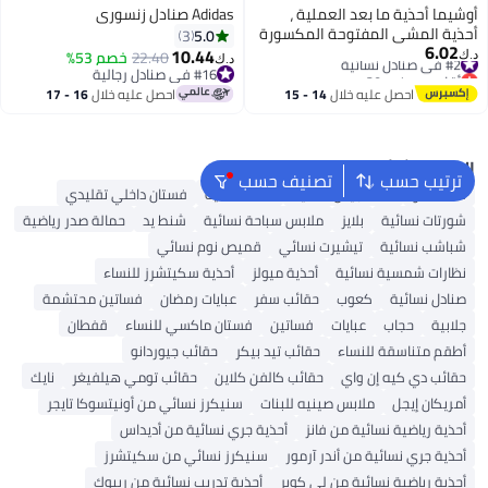
أوشيما أحذية ما بعد العملية ،
Adidas صنادل زنسوري
أحذية المشي المفتوحة المكسورة
5.0
3
6.02
#2 في صنادل نسائية
، حذاء المشي الجراحي لكسر القدم
10.44
22.40
خصم 53%
د.ك‏
د.ك‏
أقل سعر في 30 يوم
أو القدم ، أحزمة قابلة للتعديل بعد
#16 في صنادل رجالية
#2 في صنادل نسائية
الجراحة لدعم القدم لاسترداد الكسر
#16 في صنادل رجالية
احصل عليه خلال
14 - 15
احصل عليه خلال
16 - 17
لليسار أو اليمين (م)
اغسطس
اغسطس
البحث الشائع
ترتيب حسب
تصنيف حسب
شنط ألدو
شنط جيس نسائية
شنط نسائية
فستان داخلي تقليدي
شورتات نسائية
بلايز
ملابس سباحة نسائية
شنط يد
حمالة صدر رياضية
شباشب نسائية
تيشيرت نسائي
قميص نوم نسائي
نظارات شمسية نسائية
أحذية ميولز
أحذية سكيتشرز للنساء
صنادل نسائية
كعوب
حقائب سفر
عبايات رمضان
فساتين محتشمة
جلابية
حجاب
عبايات
فساتين
فستان ماكسي للنساء
قفطان
أطقم متناسقة للنساء
حقائب تيد بيكر
حقائب جيوردانو
حقائب دي كيه إن واي
حقائب كالفن كلاين
حقائب تومي هيلفيغر
نايك
أمريكان إيجل
ملابس صينيه للبنات
سنيكرز نسائي من أونيتسوكا تايجر
أحذية رياضية نسائية من فانز
أحذية جري نسائية من أديداس
أحذية جري نسائية من أندر آرمور
سنيكرز نسائي من سكيتشرز
أحذية رياضية نسائية من لي كوبر
أحذية تدريب نسائية من ريبوك