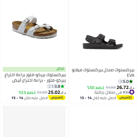
عرض
بيركنستوك صندل بيركنستوك ميلانو
بيركنستوك بيركو-فلور براءة اختراع
EVA
بيركو-فلور - براءة اختراع أبيض
5.0
3
3.8
23
26.72
53.89
خصم 50%
د.ك‏
22
25.02
#34 في صنادل رجالية
53.89
خصم 53%
د.ك‏
#34 في صنادل رجالية
احصل عليه خلال
14 - 15
احصل عليه خلال
14 - 15
اغسطس
اغسطس