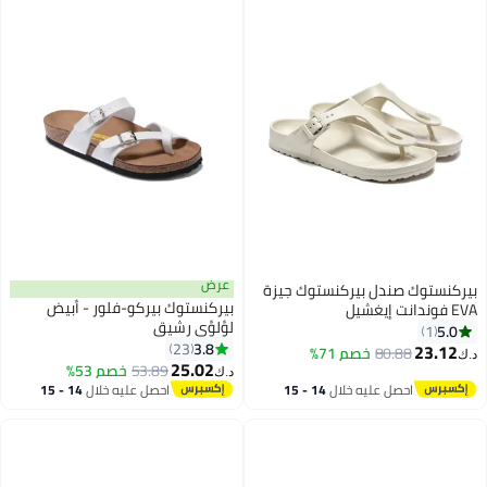
عرض
بيركنستوك صندل بيركنستوك جيزة
بيركنستوك بيركو-فلور - أبيض
EVA فوندانت إيغشيل
لؤلؤي رشيق
5.0
1
3.8
23
23.12
80.88
خصم 71%
د.ك‏
22
25.02
53.89
خصم 53%
د.ك‏
احصل عليه خلال
14 - 15
احصل عليه خلال
14 - 15
اغسطس
اغسطس