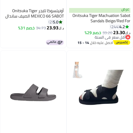
عرض
أونيتسوكا تايجر Onitsuka Tiger
Onitsuka Tiger Machuation Sabot
MEXICO 66 SABOT الصيف ساندال
Sandals Beige/Red For
الشريحة العادية
5.0
2
Men/Women/Students
4.2
244
23.93
34.73
خصم 31%
د.ك‏
18
25
23.30
33.20
خصم 29%
د.ك‏
أقل سعر في السنة
أقل سعر في السنة
احصل عليه خلال
14 - 15
اغسطس