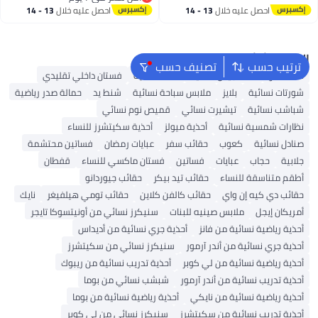
أقل سعر في 7 يوم
احصل عليه خلال
13 - 14
احصل عليه خلال
13 - 14
اغسطس
اغسطس
البحث الشائع
ترتيب حسب
تصنيف حسب
شنط ألدو
شنط جيس نسائية
شنط نسائية
فستان داخلي تقليدي
شورتات نسائية
بلايز
ملابس سباحة نسائية
شنط يد
حمالة صدر رياضية
شباشب نسائية
تيشيرت نسائي
قميص نوم نسائي
نظارات شمسية نسائية
أحذية ميولز
أحذية سكيتشرز للنساء
صنادل نسائية
كعوب
حقائب سفر
عبايات رمضان
فساتين محتشمة
جلابية
حجاب
عبايات
فساتين
فستان ماكسي للنساء
قفطان
أطقم متناسقة للنساء
حقائب تيد بيكر
حقائب جيوردانو
حقائب دي كيه إن واي
حقائب كالفن كلاين
حقائب تومي هيلفيغر
نايك
أمريكان إيجل
ملابس صينيه للبنات
سنيكرز نسائي من أونيتسوكا تايجر
أحذية رياضية نسائية من فانز
أحذية جري نسائية من أديداس
أحذية جري نسائية من أندر آرمور
سنيكرز نسائي من سكيتشرز
أحذية رياضية نسائية من لي كوبر
أحذية تدريب نسائية من ريبوك
أحذية تدريب نسائية من أندر آرمور
شبشب نسائي من بوما
أحذية رياضية نسائية من نايكي
أحذية رياضية نسائية من بوما
أحذية تدريب نسائية من سكيتشرز
سنيكرز نسائي من لي كوبر