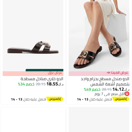
عرض الميجا 📣
s
00
:
m
عرض برق
00
·
باقي 100%
الدو صندل مسطح بحزام واحد
الدو خلاي صنادل مسطحة
18.55
بتصميم أشعة الشمس
28.15
خصم 34%
د.ك‏
14.12
28.15
خصم 49%
د.ك‏
2
2
أقل سعر في 7 يوم
أقل سعر في 7 يوم
احصل عليه خلال
13 - 14
احصل عليه خلال
13 - 14
اغسطس
اغسطس