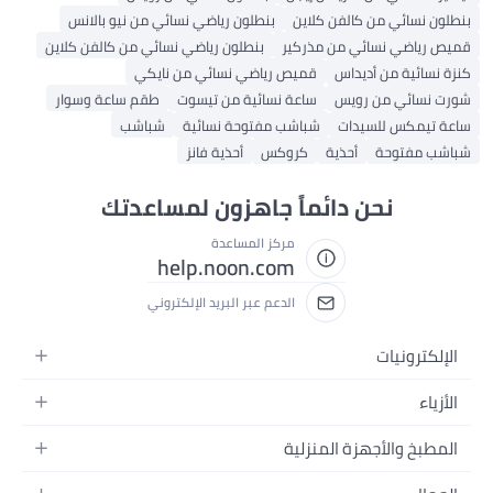
بنطلون نسائي من كالفن كلاين
بنطلون رياضي نسائي من نيو بالانس
قميص رياضي نسائي من مذركير
بنطلون رياضي نسائي من كالفن كلاين
كنزة نسائية من أديداس
قميص رياضي نسائي من نايكي
شورت نسائي من رويس
ساعة نسائية من تيسوت
طقم ساعة وسوار
ساعة تيمكس للسيدات
شباشب مفتوحة نسائية
شباشب
شباشب مفتوحة
أحذية
كروكس
أحذية فانز
نحن دائماً جاهزون لمساعدتك
مركز المساعدة
help.noon.com
الدعم عبر البريد الإلكتروني
الإلكترونيات
الجوالات
الأزياء
التابلت
أزياء نسائية
المطبخ والأجهزة المنزلية
اللابتوبات
أزياء رجالية
الحمام
الأجهزة المنزلية