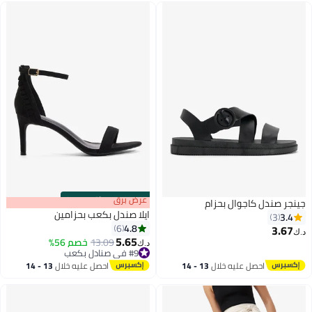
s
00
:
m
عرض برق
00
·
باقي 100%
جينجر صندل كاجوال بحزام
ايلا صندل بكعب بحزامين
3.4
3
4.8
6
3.67
د.ك‏
5.65
13.09
خصم 56%
د.ك‏
2
#9 في صنادل بكعب
#9 في صنادل بكعب
احصل عليه خلال
13 - 14
احصل عليه خلال
13 - 14
اغسطس
اغسطس