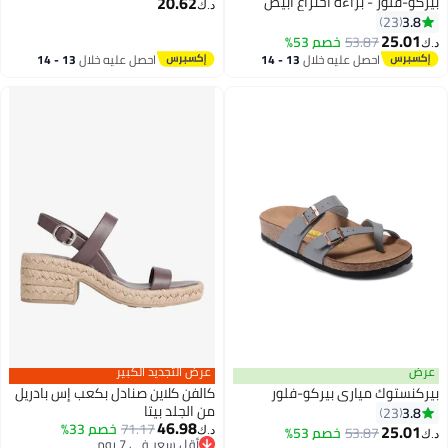
20.62
بيركو-فلور - براءة اختراع أبيض
د.ك‏
3.8
23
22
25.01
53.87
خصم 53%
د.ك‏
احصل عليه خلال
13 - 14
احصل عليه خلال
13 - 14
اغسطس
اغسطس
عرض
عرض التجديد الكبير
بيركنستوك مياري بيركو-فلور
كالفن كلاين صنادل بكعب إس بادريل
من الجلد بيتا
3.8
23
46.98
71.17
خصم 33%
25.01
53.87
خصم 53%
د.ك‏
د.ك‏
22
أقل سعر في 7 يوم