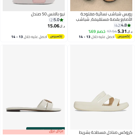
رويس شباشب نسائية مفتوحة
نيو بالانس 50 صندل
الأصابع بقصة مستقيمة، شباشب
5.0
2
غير لامعة بنعل ناعم سميك، صنادل
15.06
4.8
42
د.ك‏
مضادة للانزلاق قابلة للتعديل،
5.31
17.54
خصم 69%
د.ك‏
شباشب شاطئ مسطحة متعددة
احصل عليه خلال
13 - 14
احصل عليه خلال
13 - 14
الاستخدامات للارتداء الخارجي
اغسطس
اغسطس
للأزواج، بألوان كلاسيكية عصرية،
البني
s
00
:
m
عرض برق
00
·
باقي 100%
كروكس صنادل مسطحة بشريط