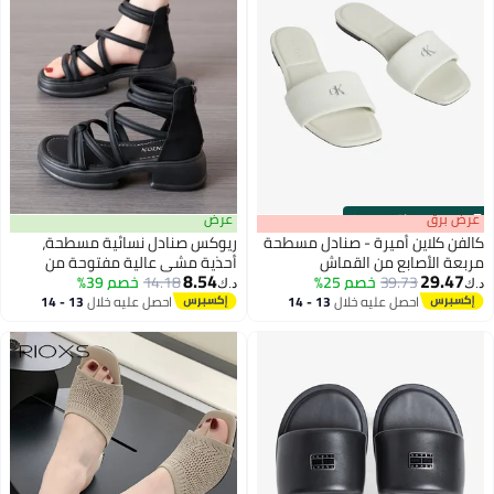
s
00
:
m
عرض برق
00
·
باقي 100%
عرض
كالفن كلاين أميرة - صنادل مسطحة
ريوكس صنادل نسائية مسطحة،
مربعة الأصابع من القماش
أحذية مشي عالية مفتوحة من
8.54
29.47
39.73
خصم 25%
14.18
خصم 39%
الأمام، صنادل شاطئ خارجية قابلة
د.ك‏
د.ك‏
3
للتهوية وغير قابلة للانزلاق، صنادل
احصل عليه خلال
13 - 14
احصل عليه خلال
13 - 14
اغسطس
اغسطس
شاطئ مفتوحة من الخلف قابلة
للتعديل مع سحاب للكعب، شباشب
حمام سباحة خفيفة الوزن ومريحة
من البولي يوريثان، مثالية للعطلات
والسفر والبستنة، تصميم كاجوال
متعدد الاستخدامات يمكن تنسيقه
مع الفساتين، أسود