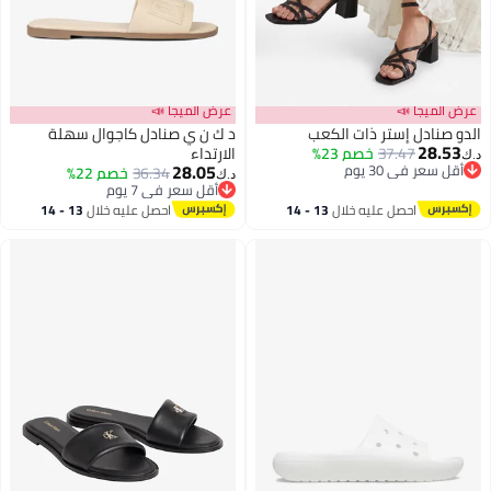
عرض الميجا 📣
عرض الميجا 📣
الدو صنادل إستر ذات الكعب
د ك ن ي صنادل كاجوال سهلة
28.53
37.47
خصم 23%
الارتداء
د.ك‏
28.05
أقل سعر في 30 يوم
36.34
خصم 22%
د.ك‏
2
أقل سعر في 30 يوم
2
أقل سعر في 7 يوم
أقل سعر في 7 يوم
احصل عليه خلال
13 - 14
احصل عليه خلال
13 - 14
اغسطس
اغسطس