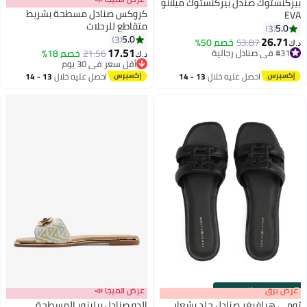
بيركنستوك صندل بيركنستوك ميلانو
كروكس صنادل مسطحة بشريط
EVA
متقاطع للرحلات
5.0
3
5.0
3
26.71
53.87
خصم 50%
د.ك‏
17.51
#31 في صنادل رجالية
21.56
خصم 18%
د.ك‏
#31 في صنادل رجالية
أقل سعر في 30 يوم
أقل سعر في 30 يوم
احصل عليه خلال
13 - 14
احصل عليه خلال
13 - 14
اغسطس
اغسطس
s
00
:
m
عرض برق
00
·
باقي 100%
عرض الميجا 📣
تومي هيلفيغر صنادل جلد بشعار
الدو صنادل بيلينور المسطحة