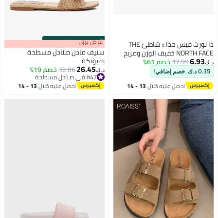
s
00
:
m
عرض برق
00
·
باقي 100%
ذا نورث فيس حذاء شاطئ THE
ستيف مادن صنادل مسطحة
NORTH FACE خفيف الوزن ومريح
6.93
بفيونكة
17.99
خصم 61%
ومقاوم للانزلاق للرجال
د.ك‏
26.45
32.86
خصم 19%
د.ك‏
0.35 د.ك. خصم إضافي!
2
#47 في صنادل مسطحة
#47 في صنادل مسطحة
احصل عليه خلال
13 - 14
احصل عليه خلال
13 - 14
اغسطس
اغسطس