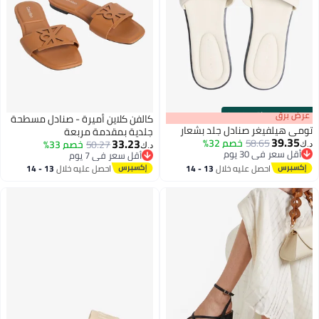
s
00
:
m
عرض برق
00
·
باقي 100%
كالفن كلاين أميرة - صنادل مسطحة
تومي هيلفيغر صنادل جلد بشعار
جلدية بمقدمة مربعة
39.35
33.23
58.65
خصم 32%
50.27
خصم 33%
د.ك‏
د.ك‏
أقل سعر في 30 يوم
أقل سعر في 7 يوم
أقل سعر في 30 يوم
3
5
أقل سعر في 7 يوم
احصل عليه خلال
13 - 14
احصل عليه خلال
13 - 14
اغسطس
اغسطس