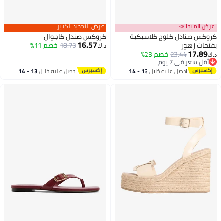
عرض الميجا 📣
عرض التجديد الكبير
كروكس صنادل كلوج كلاسيكية
كروكس صندل كاجوال
16.57
بفتحات زهور
18.73
خصم 11%
د.ك‏
17.89
23.44
خصم 23%
د.ك‏
أقل سعر في 7 يوم
أقل سعر في 7 يوم
احصل عليه خلال
13 - 14
احصل عليه خلال
13 - 14
اغسطس
اغسطس