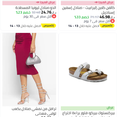
عرض الميجا 📣
عرض الميجا 📣
كالفن كلاين إليزابيث - صنادل إسفين
الدو صنادل ليونيا المسطحة
24.76
إسبادريل
32.48
خصم 23%
د.ك‏
46.98
أقل سعر في 30 يوم
71.17
خصم 33%
د.ك‏
2
أقل سعر في 30 يوم
أقل سعر في 7 يوم
أقل سعر في 7 يوم
احصل عليه خلال
13 - 14
احصل عليه خلال
13 - 14
اغسطس
اغسطس
عرض
ترافل من نمشي صنادل بكعب
بيركنستوك بيركو-فلور براءة اختراع
لولبي معدني