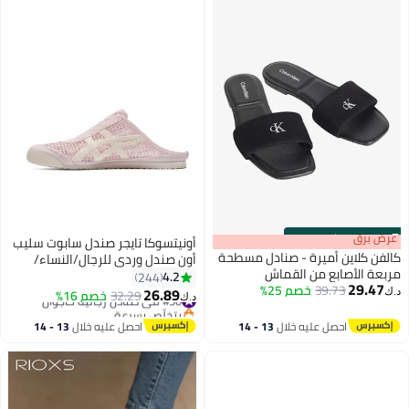
s
00
:
m
عرض برق
00
·
باقي 100%
أونيتسوكا تايجر صندل سابوت سليب
كالفن كلاين أميرة - صنادل مسطحة
أون صندل وردي للرجال/النساء/
مربعة الأصابع من القماش
الطلبة
4.2
244
29.47
39.73
خصم 25%
26.89
#50 في صنادل رجالية كاجوال
32.29
خصم 16%
د.ك‏
د.ك‏
25
3
بتخلّص بسرعة
#50 في صنادل رجالية كاجوال
احصل عليه خلال
13 - 14
احصل عليه خلال
13 - 14
اغسطس
اغسطس