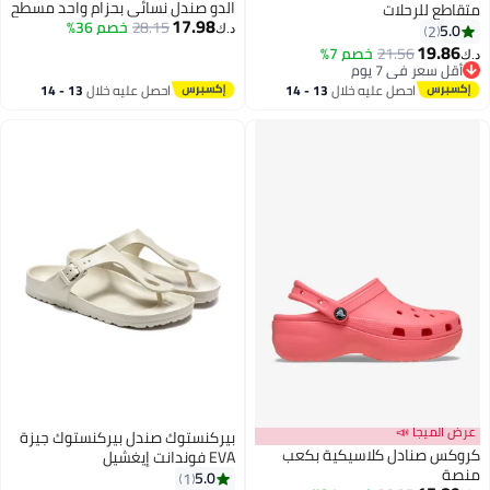
الدو صندل نسائي بحزام واحد مسطح
متقاطع للرحلات
17.98
28.15
خصم 36%
5.0
2
د.ك‏
19.86
21.56
خصم 7%
د.ك‏
2
أقل سعر في 7 يوم
أقل سعر في 7 يوم
احصل عليه خلال
13 - 14
احصل عليه خلال
13 - 14
اغسطس
اغسطس
عرض الميجا 📣
بيركنستوك صندل بيركنستوك جيزة
كروكس صنادل كلاسيكية بكعب
EVA فوندانت إيغشيل
منصة
5.0
1