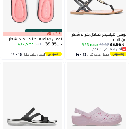
s
00
:
m
عرض برق
00
·
باقي 100%
تومي هيلفيغر صنادل بحزام شعار
تومي هيلفيغر صنادل جلد بشعار
من الجلد
39.35
35.96
58.65
خصم 32%
54.42
خصم 33%
د.ك‏
د.ك‏
أقل سعر في 7 يوم
3
2
أقل سعر في 7 يوم
احصل عليه خلال
13 - 14
احصل عليه خلال
13 - 14
اغسطس
اغسطس