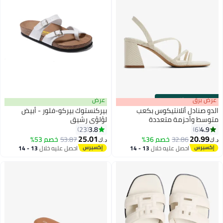
s
00
:
m
عرض برق
00
·
باقي 100%
عرض
الدو صنادل أتلانتيكوس بكعب
بيركنستوك بيركو-فلور - أبيض
متوسط وأحزمة متعددة
لؤلؤي رشيق
3.8
4.9
23
6
22
8
25.01
20.99
32.86
خصم 36%
53.87
خصم 53%
د.ك‏
د.ك‏
احصل عليه خلال
13 - 14
احصل عليه خلال
13 - 14
اغسطس
اغسطس