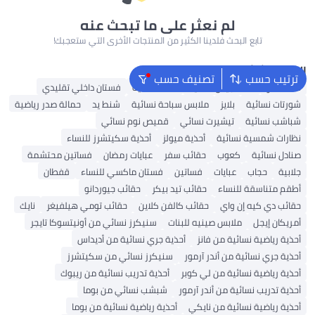
لم نعثر على ما تبحث عنه
تابع البحث فلدينا الكثير من المنتجات الأخرى التي ستعجبك!
البحث الشائع
ترتيب حسب
تصنيف حسب
شنط ألدو
شنط جيس نسائية
شنط نسائية
فستان داخلي تقليدي
شورتات نسائية
بلايز
ملابس سباحة نسائية
شنط يد
حمالة صدر رياضية
شباشب نسائية
تيشيرت نسائي
قميص نوم نسائي
نظارات شمسية نسائية
أحذية ميولز
أحذية سكيتشرز للنساء
صنادل نسائية
كعوب
حقائب سفر
عبايات رمضان
فساتين محتشمة
جلابية
حجاب
عبايات
فساتين
فستان ماكسي للنساء
قفطان
أطقم متناسقة للنساء
حقائب تيد بيكر
حقائب جيوردانو
حقائب دي كيه إن واي
حقائب كالفن كلاين
حقائب تومي هيلفيغر
نايك
أمريكان إيجل
ملابس صينيه للبنات
سنيكرز نسائي من أونيتسوكا تايجر
أحذية رياضية نسائية من فانز
أحذية جري نسائية من أديداس
أحذية جري نسائية من أندر آرمور
سنيكرز نسائي من سكيتشرز
أحذية رياضية نسائية من لي كوبر
أحذية تدريب نسائية من ريبوك
أحذية تدريب نسائية من أندر آرمور
شبشب نسائي من بوما
أحذية رياضية نسائية من نايكي
أحذية رياضية نسائية من بوما