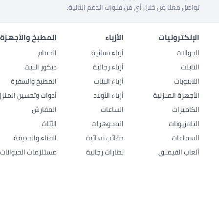
تواصل معنا من خلال أي من قنوات الدعم التالية:
الإلكترونيات
الأزياء
المطبخ والأجهزة 
الجوالات
أزياء نسائية
الحمام
التابلت
أزياء رجالية
ديكور البيت
اللابتوبات
أزياء البنات
المطبخ والسفرة
الأجهزة المنزلية
أزياء الأولاد
أدوات وتحسين المنزل
الكاميرات
الساعات
المفارش
التلفزيونات
المجوهرات
الأثاث
السماعات
حقائب نسائية
الفناء والحديقة
ألعاب القيمنق
نظارات رجالية
مستلزمات الحيوانات ا