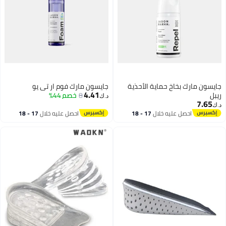
جايسون مارك بخاخ حماية الأحذية
جايسون مارك فوم ار تي يو
4.41
ريبل
8
خصم 44%
د.ك‏
7.65
د.ك‏
احصل عليه خلال
17 - 18
احصل عليه خلال
17 - 18
اغسطس
اغسطس