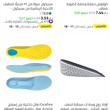
كولونيل حماية وعناية عُضوية
سنيكول عبوة من ٢٤ منديلًا لتنظيف
شفاف
الأحذية الرياضية من سنيكول -
7.44
9.32
خصم 20%
مغلفة بشكل فردي، بملمس مزدوج
5.0
1
د.ك‏
| قابلة للتحلل
3.53
4.90
خصم 27%
#10 في إكسسوارات العناية بالأحذية الرجالية
د.ك‏
بتخلّص بسرعة
#10 في إكسسوارات العناية بالأحذية الرجالية
احصل عليه خلال
17 - 18
احصل عليه خلال
15 - 16
اغسطس
اغسطس
أوتاد زوج وسادات مبطنة لنصف
Excefore نعال داخلية من إسفنج
النعل الداخلي مصنوعة من إسفنج
الذاكرة، نعال رياضية لتقويم العظام