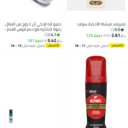
تمبرلاند فرشاة الأحذية سوايد
دبليو أيه أو كي أن 2 زوج من النعال
رغوة الذاكرة مع دعم قوس القدم -
5.0
1
الرجال والنساء النعال مريحة - تنفس
2.61
4.1
18
3.51
خصم 25%
د.ك‏
امتصاص الصدمات - أحذية التدريب ،
3.42
8
خصم 57%
د.ك‏
أحذية رياضية ، أحذية العمل الخيار
احصل عليه خلال
17 - 18
احصل عليه خلال
15 - 16
المثالي ، رمادي
اغسطس
اغسطس