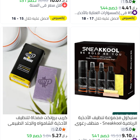
20.62
خصم 51%
5.0
1
د.ك‏
أقل سعر في السنة
4.41
8
خصم 44%
د.ك‏
أقل سعر في السنة
#9 في إكسسوارات العناية بالأحذية الرجالية
#9 في إكسسوارات العناية بالأحذية الرجالية
احصل عليه خلال
17 - 18
احصل عليه خلال
15 - 16
اغسطس
اغسطس
أفضل المنتجات
سنيكول مجموعة تنظيف الأحذية
كريب بروتكت ممحاة لتنظيف
الرياضية Sneakkool - منظف رغوي،
الأحذية الشامواه والجلد الطبيعي
محلول تنظيف الأحذية، مزيل للروائح،
2.0
5.0
5
8
واقي أحذية مقاوم للماء والبقع -
5.27
9.10
15.53
خصم 41%
5.84
خصم 9%
د.ك‏
د.ك‏
مجموعة شاملة للعناية بالأحذية