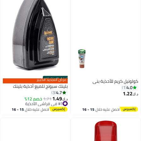
أفضل المنتجات
عرض التجديد الكبير
كولونيل كريم للأحذية بني
بلينك سبونج تلميع أحذية بلينك
4.0
1
4.7
3
1.22
د.ك‏
1.49
1.71
خصم 12%
د.ك‏
#1 في فراشي الأحذية
#1 في فراشي الأحذية
احصل عليه خلال
15 - 16
احصل عليه خلال
15 - 16
اغسطس
اغسطس