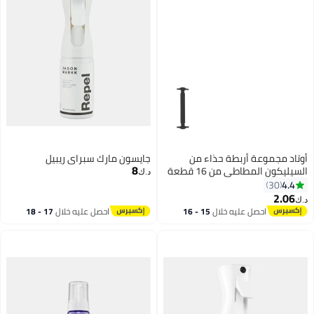
والقماش والبولي يوريثين والأحذية
القماشية
أوتاد مجموعة أربطة حذاء من
جايسون مارك سبراي ريبيل
8
السيليكون المطاطي من 16 قطعة
د.ك‏
أسود
4.4
30
2.06
د.ك‏
احصل عليه خلال
15 - 16
احصل عليه خلال
17 - 18
اغسطس
اغسطس