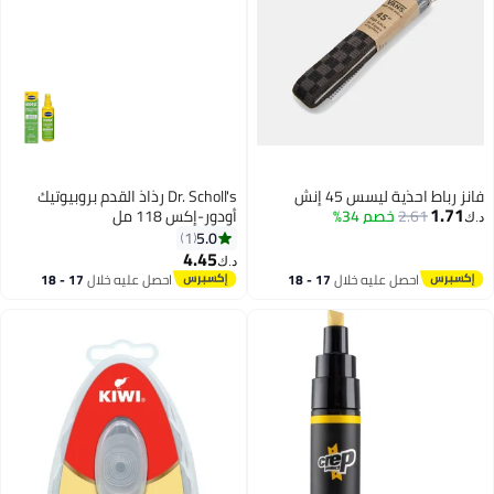
فانز رباط احذية ليسس 45 إنش
Dr. Scholl's رذاذ القدم بروبيوتيك
1.71
2.61
خصم 34%
أودور-إكس 118 مل
د.ك‏
5.0
1
4.45
د.ك‏
احصل عليه خلال
17 - 18
احصل عليه خلال
17 - 18
اغسطس
اغسطس