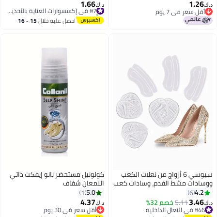
1.66
1.26
#7 في إكسسوارات العناية بالأحذية النسائية
د.ك‏
د.ك‏
أقل سعر في 7 يوم
تم بيع +10 مؤخرًا
أقل سعر في 7 يوم
#7 في إكسسوارات العناية بالأحذية النسائية
احصل عليه خلال
15 - 16
اغسطس
سيوسي 6 أزواج من نعلات الكعب
كولونيل مستحضر نانو إيفكت ذاتي
ووسادات مشط القدم، وسادات كعب
اللمعان شفاف
من السيليكون الناعم، نعل أحذية
5.0
4.2
1
6
كبير الحجم، مناسب للجنسين لآلام
4.37
3.46
5.11
خصم 32%
د.ك‏
د.ك‏
القدم، ومنع ظهور البثور، وواقيات
#46 في النعال الداخلية
أقل سعر في 30 يوم