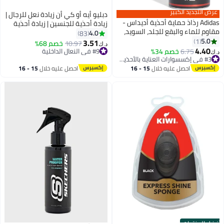
عرض التجديد الكبير
دبليو أيه أو كي أن زيادة نعل للرجال |
Adidas رذاذ حماية أحذية أديداس -
زيادة أحذية للجنسين | زيادة أحذية
مقاوم للماء والبقع للجلد، السويد،
للرجال | رفع الأحذية للرجال | زيادة
4.0
83
النوبوك، القماش والمزيد
5.0
1
نعل مع وسادة الهواء | الرجال شقة
3.51
10.97
خصم 68%
د.ك‏
4.40
أسفل الأحذية | 4 طبقات
6.75
خصم 34%
#9 في النعال الداخلية
د.ك‏
#3 في إكسسوارات العناية بالأحذية النسائية
#9 في النعال الداخلية
#3 في إكسسوارات العناية بالأحذية النسائية
احصل عليه خلال
15 - 16
احصل عليه خلال
15 - 16
اغسطس
اغسطس
أفضل المنتجات