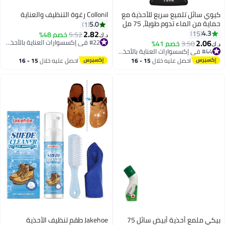
كيوي سائل تلميع سريع للأحذية مع
Collonil رغوة التنظيف والعناية
حماية من الماء تدوم طويلاً، 75 مل
5.0
1
أسود
2.82
4.3
15
5.52
خصم 48%
د.ك‏
2.06
#22 في إكسسوارات العناية بالأحذية النسائية
3.50
خصم 41%
د.ك‏
#22 في إكسسوارات العناية بالأحذية النسائية
#44 في إكسسوارات العناية بالأحذية النسائية
#44 في إكسسوارات العناية بالأحذية النسائية
احصل عليه خلال
15 - 16
احصل عليه خلال
15 - 16
اغسطس
اغسطس
بيكي ملمع أحذية أبيض سائل 75
Jakehoe طقم تنظيف الأحذية