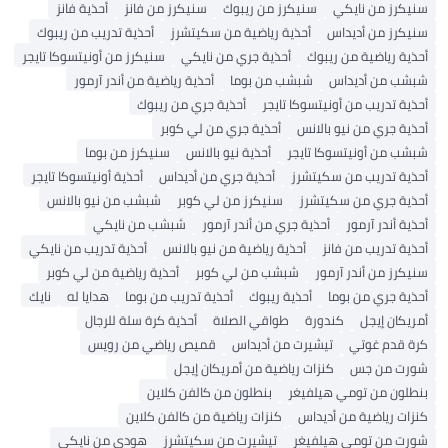
سنيكرز من نايكي
سنيكرز من ريبوك
سنيكرز من فانز
أحذية فانز
سنيكرز من أديداس
أحذية رياضية من سكيتشرز
أحذية تدريب من ريبوك
أحذية رياضية من ريبوك
أحذية جري من نايكي
سنيكرز من أونيتسوكا تايجر
شبشب من أديداس
شبشب من بوما
أحذية رياضية من أندر آرمور
أحذية تدريب من أونيتسوكا تايجر
أحذية جري من ريبوك
أحذية جري من نيو بالانس
أحذية جري من لي كوبر
شبشب من أونيتسوكا تايجر
أحذية نيو بالانس
سنيكرز من بوما
أحذية تدريب من سكيتشرز
أحذية جري من أديداس
أحذية أونيتسوكا تايجر
أحذية جري من سكيتشرز
سنيكرز من لي كوبر
شبشب من نيو بالانس
أحذية أندر آرمور
أحذية جري من أندر آرمور
شبشب من نايكي
أحذية تدريب من فانز
أحذية رياضية من نيو بالانس
أحذية تدريب من نايكي
سنيكرز من أندر آرمور
شبشب من لي كوبر
أحذية رياضية من لي كوبر
أحذية جري من بوما
أحذية ريبوك
أحذية تدريب من بوما
هدايا له
نايك
أمريكان إيجل
كندورة
طواقي الصلاة
أحذية كرة سلة للرجال
كرة قدم غوتي
تيشيرت من أديداس
قميص رياضي من رويس
شورت من جس
كنزات رياضية من أمريكان إيجل
بنطلون من تومي هيلفيغر
بنطلون من كالفن كلاين
كنزات رياضية من أديداس
كنزات رياضية من كالفن كلاين
شورت من تومي هيلفيغر
تيشيرت من سكيتشرز
هودي من نايكي