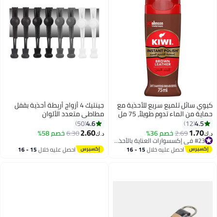
كيوي سائل تلميع سريع للأحذية مع
جينتيك 4 أزواج أربِطة أحذية بقفل
حماية من الماء تدوم طويلاً، 75 مل
مطاطي متعدد الألوان
بني
4.6
4.5
50
12
2.60
1.70
2.69
خصم 36%
6.30
خصم 58%
د.ك‏
د.ك‏
#23 في إكسسوارات العناية بالأحذية النسائية
#23 في إكسسوارات العناية بالأحذية النسائية
احصل عليه خلال
15 - 16
احصل عليه خلال
15 - 16
اغسطس
اغسطس