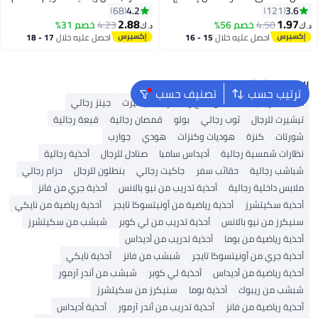
ميموري فوم أسود/ رمادي
من البولي يوريثان، مريحة للتنفس،
4.2
3.6
68
121
ممتصة للصدمات وتخفف آلام القدم،
2.88
1.97
4.50
خصم 56%
4.23
خصم 31%
د.ك‏
د.ك‏
نعال داخلية داعمة لقوس التهاب
احصل عليه خلال
15 - 16
احصل عليه خلال
17 - 18
اللفافة الأخمصية (الأطفال 34-38/
اغسطس
اغسطس
النساء 35.5-36.5)
البحث الشائع
ترتيب حسب
تصنيف حسب
محفظة رجالية
ملابس الحج والعمرة
تيشيرت
جينز رجالي
تيشيرت للرجال
ثوب رجالي
بولو
قمصان رجالية
قبعة رجالية
شورتات
كنزة
هوديات وكنزات
هودي
جوارب
نظارات شمسية رجالية
أديداس سامبا
صنادل للرجال
أحذية رجالية
شباشب رجالية
حقائب سفر
جاكيت رجالي
بنطلون للرجال
حزام رجالي
ملابس داخلية رجالية
أحذية تدريب من نيو بالانس
أحذية جري من فانز
أحذية سكيتشرز
أحذية رياضية من أونيتسوكا تايجر
أحذية رياضية من نايكي
سنيكرز من نيو بالانس
أحذية تدريب من لي كوبر
شبشب من سكيتشرز
أحذية رياضية من بوما
أحذية تدريب من أديداس
أحذية جري من أونيتسوكا تايجر
شبشب من فانز
أحذية نايكي
أحذية رياضية من أديداس
أحذية لي كوبر
شبشب من أندر آرمور
شبشب من ريبوك
أحذية بوما
سنيكرز من سكيتشرز
أحذية رياضية من فانز
أحذية تدريب من أندر آرمور
أحذية أديداس