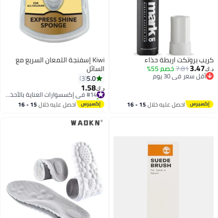
كريب بروتكت اربطة حذاء
Kiwi إسفنجة اللمعان السريع مع
3.47
7.81
خصم 55%
السائل
د.ك‏
أقل سعر في 30 يوم
5.0
3
أقل سعر في 30 يوم
1.58
#14 في إكسسوارات العناية بالأحذية النسائية
د.ك‏
تم بيع +20 مؤخرًا
#14 في إكسسوارات العناية بالأحذية النسائية
احصل عليه خلال
15 - 16
احصل عليه خلال
15 - 16
اغسطس
اغسطس