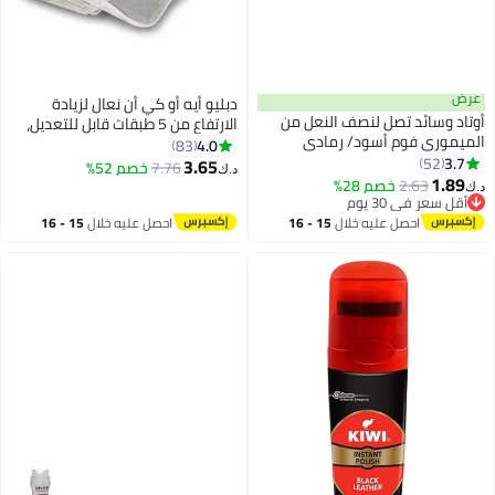
عرض
دبليو أيه أو كي أن نعال لزيادة
أوتاد وسائد تصل لنصف النعل من
الارتفاع من 5 طبقات قابل للتعديل،
الميموري فوم أسود/ رمادي
نعل داخلي شفاف لزيادة الارتفاع من
4.0
83
3.7
52
وسادة زيادة الارتفاع للرجال والنساء،
3.65
7.76
خصم 52%
د.ك‏
1.89
حشوات رفع الكعب من الجل لتباين
2.63
خصم 28%
د.ك‏
أقل سعر في 30 يوم
طول الساق
أقل سعر في 30 يوم
احصل عليه خلال
15 - 16
احصل عليه خلال
15 - 16
اغسطس
اغسطس