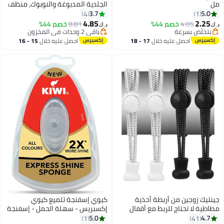
مل
الجلدية المدبوغة والنوبوك، منظف
احترافي للأحذية الجلدية المدبوغة
3.7
5.0
4
1
مع فرشاة ومنشفة من الألياف
4.85
2.25
4.05
خصم 44%
8.81
خصم 44%
د.ك‏
د.ك‏
الدقيقة، رغوة لا تحتاج للشطف تزيل
بتخلّص بسرعة
باقي 2 وحدات في المخزون
بتخلّص بسرعة
باقي 2 وحدات في المخزون
الأوساخ والبقع وعلامات الماء من
احصل عليه خلال
17 - 18
احصل عليه خلال
15 - 16
الأحذية والأحذية الطويلة والأحذية
اغسطس
اغسطس
الرياضية والحقائب والسترات
جينتيك زوجين من أربطة أحذية
كيوي إسفنجة تلميع كيوي
مطاطية لا تحتاج للربط مع أقفال
إكسبريس - سهلة الحمل - إسفنجة
ضغط متعدد الألوان
تلميع مع سائل ٥ مل
5.0
4.7
1
41