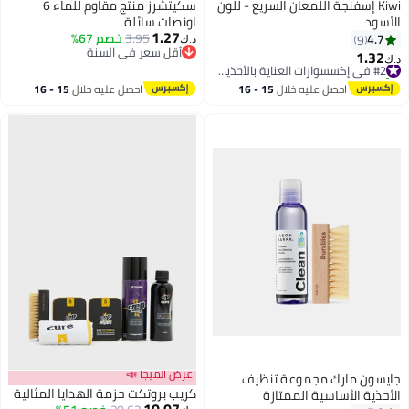
Kiwi إسفنجة اللمعان السريع - للون
سكيتشرز منتج مقاوم للماء 6
الأسود
اونصات سائلة
1.27
3.95
خصم 67%
4.7
9
د.ك‏
أقل سعر في السنة
1.32
#2 في إكسسوارات العناية بالأحذية النسائية
د.ك‏
أقل سعر في السنة
تم بيع +40 مؤخرًا
#2 في إكسسوارات العناية بالأحذية النسائية
احصل عليه خلال
15 - 16
احصل عليه خلال
15 - 16
اغسطس
اغسطس
عرض الميجا 📣
جايسون مارك مجموعة تنظيف
كريب بروتكت حزمة الهدايا المثالية
الأحذية الأساسية الممتازة
10.07