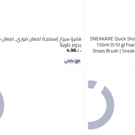
SNEAKARE Quick Shoe 
هابرو سيزار إسفنجة لمعان فوري، لمعان م
150ml (510 g) Foa
يدوم طويلاً
4.98
Shoes Brush | Sneaker
د.ك‏
Sneakers, Nubuck, Le