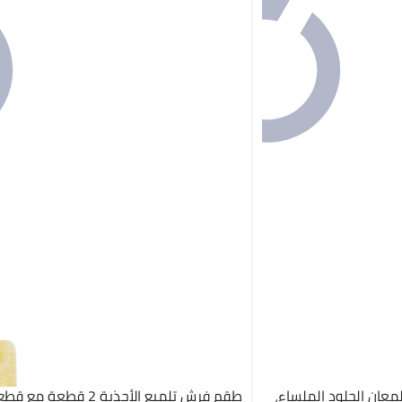
 للمعان الجلود الملساء،
طقم فرش تلميع الأحذية 2 قطع