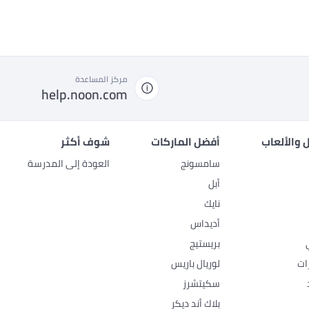
مركز المساعدة
help.noon.com
 والألعاب
أفضل الماركات
شوف أكثر
سامسونج
العودة إلى المدرسة
أبل
نايك
أديداس
بريستيج
ات
لوريال باريس
سكيتشرز
بلاك أند ديكر