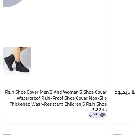
ا بريميوم،
Rain Shoe Cover Men'S And Women'S Shoe Cover
Waterproof Rain-Proof Shoe Cover Non-Slip
Thickened Wear-Resistant Children'S Rain Shoe
2.27
Cover
د.ك‏