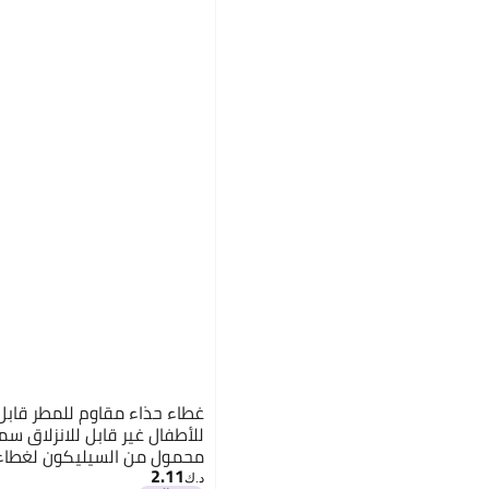
غطاء حذاء مقاوم للمطر قابل 
للأطفال غير قابل للانزلاق سم
محمول من السيليكون لغطاء 
2.11
الدراجات وتسلق الجبال والسف
د.ك‏