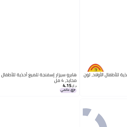
ة للأطفال الأولاد، لون
هابرو سيزار إسفنجة تلميع أحذية للأطفال ل
محايد، 4 مل
4.15
د.ك‏