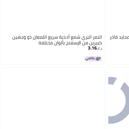
حايد فاخر
النمر البري شمع أحذية سريع اللمعان ذو وجهين
كبيرين من الإسفنج بألوان مختلفة
3.16
د.ك‏