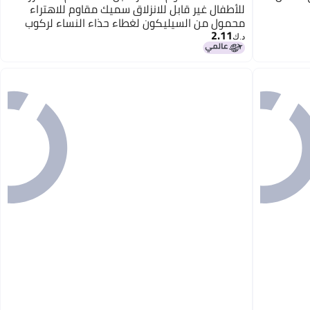
للأطفال غير قابل للانزلاق سميك مقاوم للاهتراء
محمول من السيليكون لغطاء حذاء النساء لركوب
2.11
الدراجات وتسلق الجبال والسفر
د.ك‏