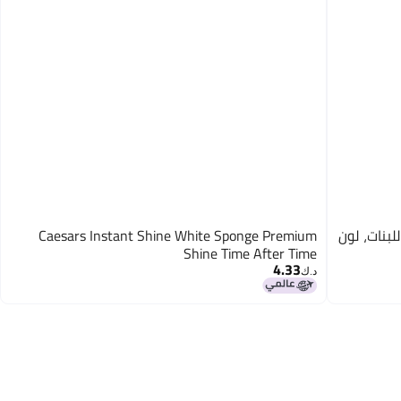
لبنات، لون
Caesars Instant Shine White Sponge Premium
Shine Time After Time
4.33
د.ك‏