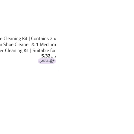
Cleaning Kit | Contains 2 x
m Shoe Cleaner & 1 Medium
 Cleaning Kit | Suitable for
5.32
ather, Suede & Sport Shoes
د.ك‏