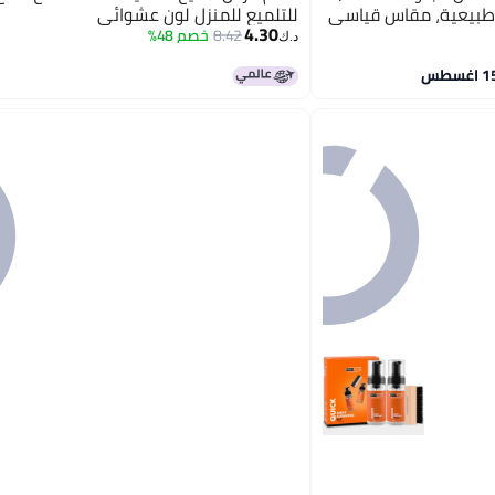
، طبيعية، مقاس قياسي
للتلميع للمنزل لون عشوائي
4.30
8.42
خصم 48%
د.ك‏