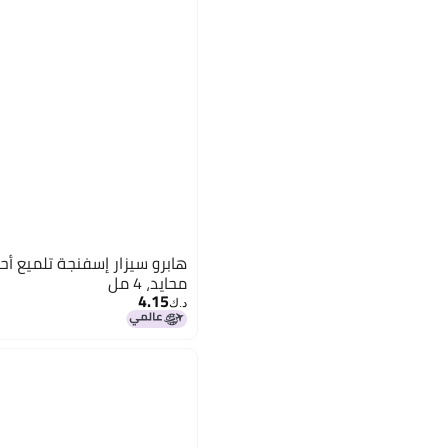
هابرو سيزار إسفنجة تلميع أحذي
محايد، 4 مل
4.15
د.ك‏