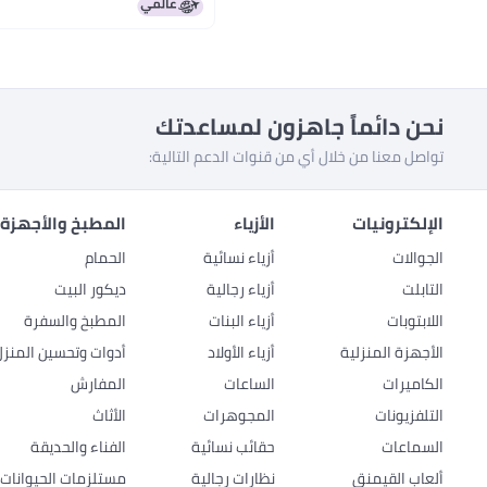
نحن دائماً جاهزون لمساعدتك
تواصل معنا من خلال أي من قنوات الدعم التالية:
الإلكترونيات
الأزياء
المطبخ والأجهزة 
الجوالات
أزياء نسائية
الحمام
التابلت
أزياء رجالية
ديكور البيت
اللابتوبات
أزياء البنات
المطبخ والسفرة
الأجهزة المنزلية
أزياء الأولاد
أدوات وتحسين المنزل
الكاميرات
الساعات
المفارش
التلفزيونات
المجوهرات
الأثاث
السماعات
حقائب نسائية
الفناء والحديقة
ألعاب القيمنق
نظارات رجالية
مستلزمات الحيوانات ا