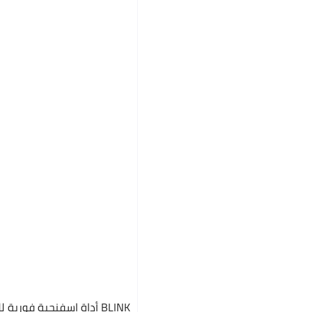
الكل زي الفتيات
قمصان بدون أكمام للبنات
جينز ضيق للفتيات
أزياء الكشافة للفتيات
BLINK أداة إسفنجية فورية