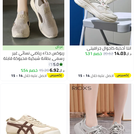
عرض
انتا أحذية كاجوال جرافيتي
14.03
ريوكس حذاء رياضي نسائي غير
20.62
خصم 31%
د.ك‏
رسمي، بطانة شبكية محبوكة قابلة
للتنفس، ممتص للصدمات ويمتص
5.0
1
الرطوبة، حذاء منخفض الرقبة
6.92
15.20
خصم 54%
د.ك‏
ومقاوم للانزلاق ومتين، مثالي
احصل عليه خلال
14 - 15
احصل عليه خلال
14 - 15
للمشي أو التنقل أو النزهات غير
اغسطس
اغسطس
الرسمية، لون كاكي