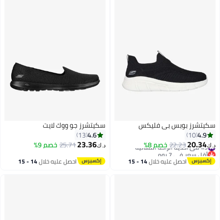
سكيتشرز بوبس بي فليكس
سكيتشرز جو ووك لايت
4.6
4.9
13
10
23.36
20.34
#9 في أحذية الراحة النسائية
22.23
خصم 8%
25.71
خصم 9%
د.ك‏
د.ك‏
أقل سعر في 7 يوم
2
2
#9 في أحذية الراحة النسائية
احصل عليه خلال
14 - 15
احصل عليه خلال
14 - 15
اغسطس
اغسطس