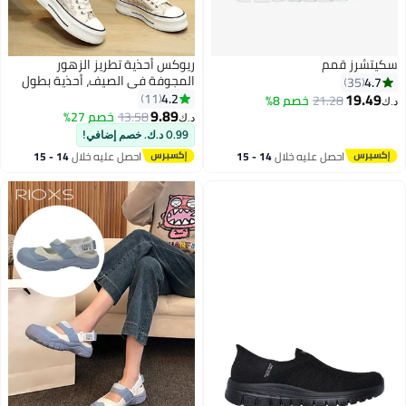
سكيتشرز قمم
ريوكس أحذية تطريز الزهور
المجوفة في الصيف، أحذية بطول
4.7
35
4.5 سم ثخينة -حذاء محسن
19.49
4.2
11
21.28
خصم 8%
د.ك‏
للسيدات، أحذية تنس متشابكة قابلة
9.89
13.58
خصم 27%
د.ك‏
8
5
للتنفس للنساء، أحذية لادي خفيفة
0.99 د.ك. خصم إضافي!
الوزن للمشي، أحذية الموضة
احصل عليه خلال
14 - 15
احصل عليه خلال
14 - 15
النسائية للعمل المكتبي أعمال
اغسطس
اغسطس
حفلات الزفاف المواعدة والتسوق،
الأحذية البيج