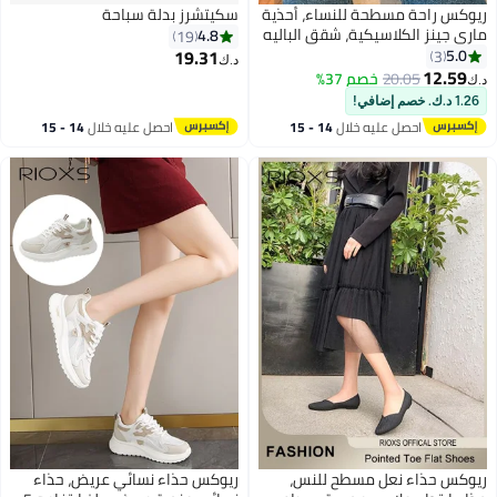
ريوكس راحة مسطحة للنساء، أحذية
سكيتشرز بدلة سباحة
ماري جينز الكلاسيكية، شقق الباليه
4.8
19
مستديره القدم مع حزام، أحذية
19.31
5.0
3
د.ك‏
نسائية منخفضة الكعب مقاس 2
12.59
20.05
خصم 37%
د.ك‏
سم، أحذية عمل نسائية خفيفة
1.26 د.ك. خصم إضافي!
الوزن، شقق الباليه الرجعية، أحذية
احصل عليه خلال
14 - 15
احصل عليه خلال
14 - 15
جلدية باترو، أحذية جلدية متعددة
اغسطس
اغسطس
الاستعمالات زوج مع سروال الفستان
التنكرية، أحذية درسي سوداء
ريوكس حذاء نعل مسطح للنس،
ريوكس حذاء نسائي عريض، حذاء