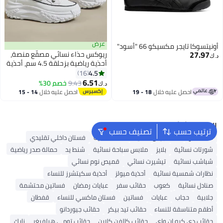
عرض
أونيتسوكا تايجر مكسيكو 66 "أسود"
27.97
ريوكس حذاء نسائي مصقّع منصة،
د.ك‏
أحذية رياضية بزحلقة 4.5 سم، أحذية
نسائية عصرية ورياحية، أحذية
4.5
16
6
أثليسوري الكلاسيكية المربوطة
6.51
9.43
خصم 30%
د.ك‏
بالخيوط، أحذية سير خفيفة للسيدات،
احصل عليه خلال
18 - 19
احصل عليه خلال
14 - 15
حذاء نسائي منخفض القمة، حذاء
اغسطس
اغسطس
نسائي عادي للاستمتاع بالجلسة،
أحذية مضادة للانزلاق لجري أو
البحث الشائع
التسوق أو الاستخدام اليومي،
ترتيب حسب
تصنيف حسب
الأحذية البيضاء
شنط ألدو
شنط جيس نسائية
شنط نسائية
فستان داخلي تقليدي
شورتات نسائية
بلايز
ملابس سباحة نسائية
شنط يد
حمالة صدر رياضية
شباشب نسائية
تيشيرت نسائي
قميص نوم نسائي
نظارات شمسية نسائية
أحذية ميولز
أحذية سكيتشرز للنساء
صنادل نسائية
كعوب
حقائب سفر
عبايات رمضان
فساتين محتشمة
جلابية
حجاب
عبايات
فساتين
فستان ماكسي للنساء
قفطان
أطقم متناسقة للنساء
حقائب تيد بيكر
حقائب جيوردانو
حقائب دي كيه إن واي
حقائب كالفن كلاين
حقائب تومي هيلفيغر
نايك