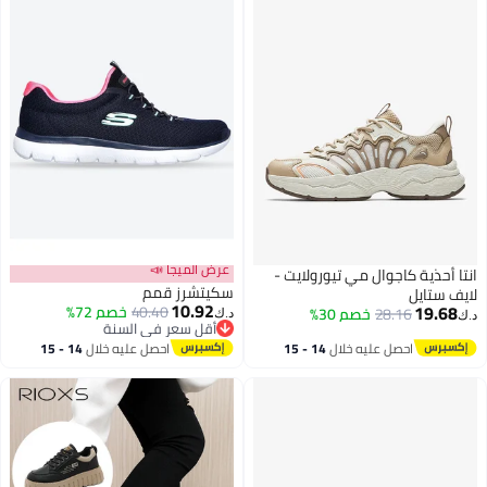
عرض الميجا 📣
انتا أحذية كاجوال مي تيورولايت -
سكيتشرز قمم
لايف ستايل
10.92
19.68
40.40
خصم 72%
28.16
خصم 30%
د.ك‏
د.ك‏
أقل سعر في السنة
أقل سعر في السنة
احصل عليه خلال
14 - 15
احصل عليه خلال
14 - 15
اغسطس
اغسطس