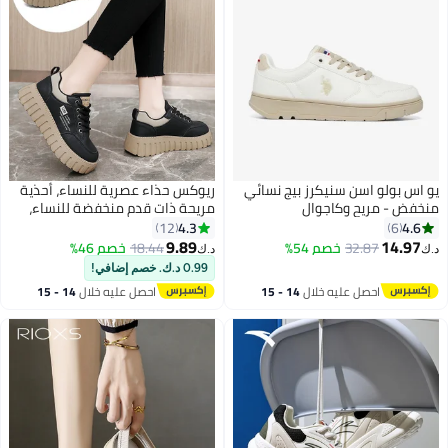
يو اس بولو اسن سنيكرز بيج نسائي
ريوكس حذاء عصرية للنساء، أحذية
منخفض - مريح وكاجوال
مريحة ذات قدم منخفضة للنساء،
أحذية سنيكرز بسقف 5 سم، حذاء
4.3
4.6
12
6
تنس كلاسيكي مطوي بحذاء
9.89
14.97
32.87
خصم 54%
18.44
خصم 46%
د.ك‏
د.ك‏
4
سميكة، أحذية رياضية نسائية مريحة
0.99 د.ك. خصم إضافي!
وقابلة للتنفس، أحذية أنيقة على
احصل عليه خلال
14 - 15
احصل عليه خلال
14 - 15
الطراز الشارعي، أحذية غير انزلاقية
اغسطس
اغسطس
للكائنات المائية، أحذية سنيكرز
للمشي للنساء، أحذية سنيكرز
تقليدية ذات سقف للسيدات للقاءات
والعمل والعطلات والملابس
اليومية، أحذية قيّمة سوداء غير
رسميّة