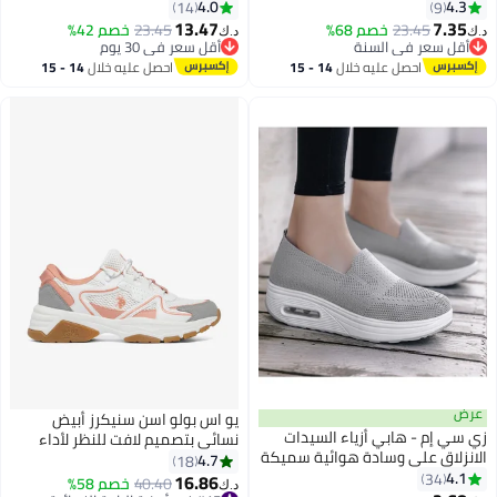
4.0
4.3
14
9
13.47
7.35
23.45
خصم 68%
23.45
خصم 42%
د.ك‏
د.ك‏
أقل سعر في السنة
أقل سعر في 30 يوم
أقل سعر في السنة
أقل سعر في 30 يوم
احصل عليه خلال
14 - 15
احصل عليه خلال
14 - 15
اغسطس
اغسطس
عرض
يو اس بولو اسن سنيكرز أبيض
زي سي إم - هابي أزياء السيدات
نسائي بتصميم لافت للنظر لأداء
الانزلاق على وسادة هوائية سميكة
جريء وأنيق
4.7
18
وحيد أحذية هزاز أحذية الرقص
4.1
34
16.86
40.40
خصم 58%
د.ك‏
3
أحذية الرقص لينة وحيد أحذية