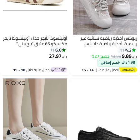
ريوكس أحذية رياضية نسائية غير
أونيتسوكا تايجر حذاء أونيتسوكا تايجر
رسمية، أحذية رياضية ذات نعل
مكسيكو 66 عتيق "بيج/بني"
سميك وشبكة قابلة للتنفس، أحذية
5.0
4.2
1
11
رياضية غير رسمية خفيفة الوزن
27.97
9.89
13.58
خصم 27%
د.ك‏
د.ك‏
8
ومضادة للانزلاق، أحذية أنيقة
1.98 د.ك. خصم إضافي!
للسيدات ذات مقدمة مستديرة
احصل عليه خلال
14 - 15
احصل عليه خلال
18 - 19
للمشي، أحذية رياضية كلاسيكية
اغسطس
اغسطس
برباط، أحذية رياضية مريحة للسيدات
للتمارين الرياضية/العمل/الخروج/
الارتداء اليومي، رمادية