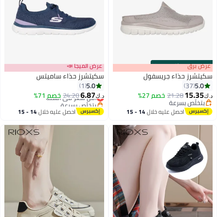
s
00
:
m
عرض برق
00
·
باقي 100%
عرض الميجا 📣
سكيتشرز حذاء جريسفول
سكيتشرز حذاء ساميتس
5.0
5.0
1
37
6.87
15.35
21.28
خصم 27%
24.20
أقل سعر في السنة
خصم 71%
د.ك‏
د.ك‏
بتخلّص بسرعة
بتخلّص بسرعة
بتخلّص بسرعة
أقل سعر في السنة
احصل عليه خلال
14 - 15
احصل عليه خلال
14 - 15
اغسطس
اغسطس