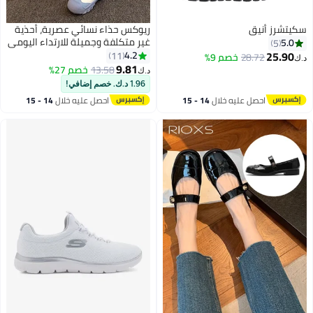
سكيتشرز أنيق
ريوكس حذاء نسائي عصرية، أحذية
غير متكلفة وجميلة للارتداء اليومي
5.0
5
بخيوط كلاسيكية، حذاء سير نسائي
25.90
4.2
11
28.72
خصم 9%
د.ك‏
واسع الحافة دائري، حذاء نسائي
9.81
13.58
خصم 27%
د.ك‏
8
3
راحة خفيف الوزن، حذاء نسائي مريح
1.96 د.ك. خصم إضافي!
للارتداء اليومي، حذاء مسطح غير
احصل عليه خلال
14 - 15
احصل عليه خلال
14 - 15
انزلاق للفتيات، أحذية ارتداء نسائية
اغسطس
اغسطس
أنيقة للأنشطة الداخلية والخارجية،
حذاء أزرق