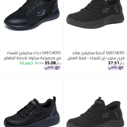
SKECHERS أحذية سكيشرز هاند
SKECHERS حذاء سكيشرز للنساء
فري سليب-إن للنساء - قمة العمل
من مجموعة سكواد لخدمة الطعام،
35.08
37.51
SR- إنسلي بلاك
أسود، 5
36.94
خصم 5%
د.ك‏
د.ك‏