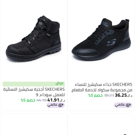
عرض
SKECHERS حذاء سكيشرز للنساء
SKECHERS أحذية سكيشرز النسائية
من مجموعة سكواد لخدمة الطعام،
36.25
للعمل، سوداء، 9
أسود، 11
38.23
خصم 5%
د.ك‏
41.91
44.18
خصم 5%
د.ك‏