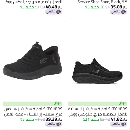
Service Shoe Shoe, Black, 5.5
للعمل بتصميم مريح: ديلوكس ووكر
48.48
35.08
36.94
خصم 5%
51.09
خصم 5%
SR - أحذية أوزيما السهلة الارتداء،
د.ك‏
د.ك‏
سوداء، 5
عرض
عرض
SKECHERS أحذية سكيشرز النسائية
SKECHERS أحذية سكيشرز هاندس
للعمل بتصميم مريح: ديلوكس ووكر
فري سليب-إن للنساء - قمة العمل
39.39
41.82
53.42
خصم 21%
SR - أحذية سليب أون أوزيما،
SR- إنسلي بلاك
41.52
خصم 5%
د.ك‏
د.ك‏
سوداء، 7.5