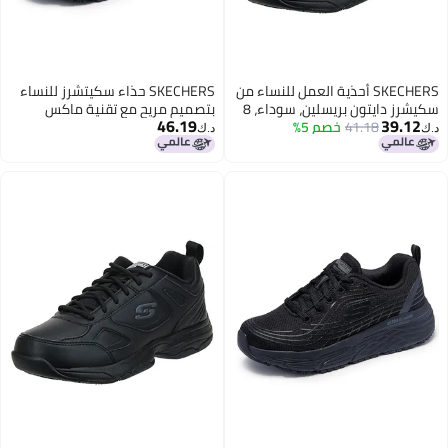
SKECHERS أحذية العمل للنساء من
SKECHERS حذاء سكيتشرز للنساء
سكيشرز دايتون بريسلين، سوداء، 8
بتصميم مريح مع تقنية ماكس
46.19
39.12
M US
41.18
خصم 5%
كوشنينغ، نعل خارجي صحي
د.ك‏
د.ك‏
للمحترفين، أسود، 8.5