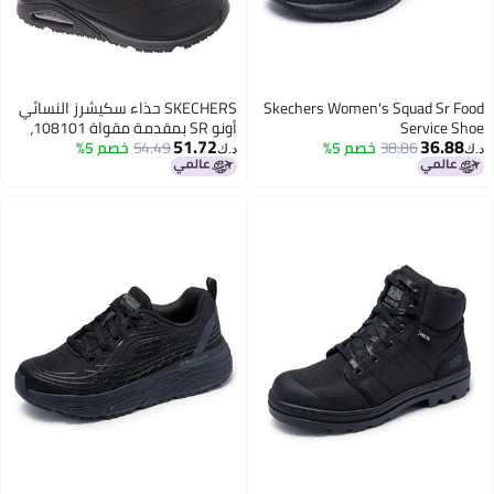
Skechers Women's Squad Sr Food
SKECHERS حذاء سكيشرز النسائي
Service Shoe
أونو SR بمقدمة مقواة 108101،
51.72
36.88
38.86
خصم 5%
صناعي، أسود، 9
54.49
خصم 5%
د.ك‏
د.ك‏