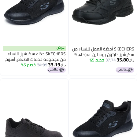
عرض
SKECHERS أحذية العمل للنساء من
SKECHERS حذاء سكيشرز للنساء
سكيشرز دايتون بريسلين، سوداء، 9
35.80
من مجموعة خدمات الطعام، أسود،
M US
37.74
خصم 5%
د.ك‏
33.19
7
34.99
خصم 5%
د.ك‏