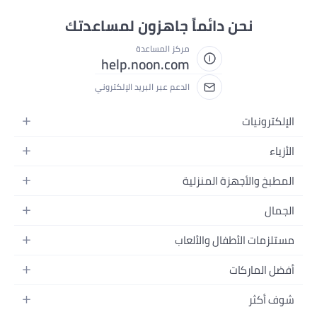
نحن دائماً جاهزون لمساعدتك
مركز المساعدة
help.noon.com
الدعم عبر البريد الإلكتروني
الإلكترونيات
الجوالات
الأزياء
التابلت
أزياء نسائية
المطبخ والأجهزة المنزلية
اللابتوبات
أزياء رجالية
الحمام
الأجهزة المنزلية
الجمال
أزياء البنات
ديكور البيت
الكاميرات
العطور
أزياء الأولاد
مستلزمات الأطفال والألعاب
المطبخ والسفرة
التلفزيونات
المكياج
الساعات
الحفاضات
أدوات وتحسين المنزل
السماعات
أفضل الماركات
العناية بالشعر
المجوهرات
وسائل تنقل الأطفال
المفارش
ألعاب القيمنق
سامسونج
العناية بالبشرة
شوف أكثر
حقائب نسائية
الرضاعة والتغذية
الأثاث
أبل