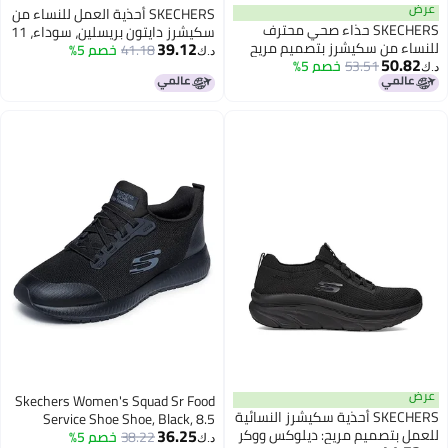
عرض
SKECHERS أحذية العمل للنساء من
SKECHERS حذاء صحي محترف
سكيشرز دايتون بريسلين، سوداء، 11
39.12
للنساء من سكيشرز بتصميم مريح
M US
41.18
خصم 5%
د.ك‏
50.82
53.51
خصم 5%
مع تقنية ماكس كوشنينغ وسطح
د.ك‏
خارجي مقاوم للانزلاق، أسود، 8
عرض
Skechers Women's Squad Sr Food
SKECHERS أحذية سكيشرز النسائية
Service Shoe Shoe, Black, 8.5
36.25
للعمل بتصميم مريح: ديلوكس ووكر
38.22
خصم 5%
د.ك‏