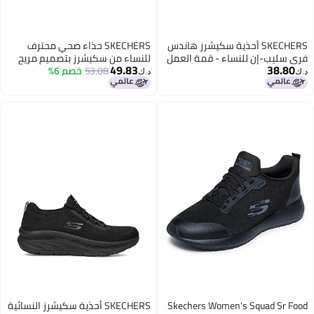
SKECHERS أحذية سكيشرز هاندس
SKECHERS حذاء صحي محترف
فري سليب-إن للنساء - قمة العمل
للنساء من سكيشرز بتصميم مريح
49.83
38.80
SR- إنسلي بلاك
53.08
خصم 6%
مع نعل ماكس كوشينغ إلت SR،
د.ك‏
د.ك‏
أسود، 6.5
Skechers Women's Squad Sr Food
SKECHERS أحذية سكيشرز النسائية