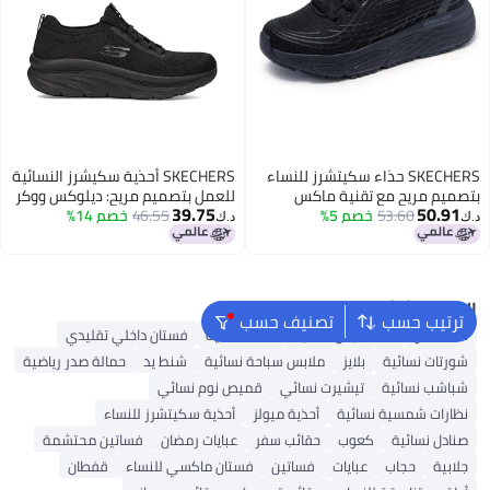
SKECHERS حذاء سكيتشرز للنساء
SKECHERS أحذية سكيشرز النسائية
بتصميم مريح مع تقنية ماكس
للعمل بتصميم مريح: ديلوكس ووكر
39.75
50.91
53.60
خصم 5%
كوشنينغ وسطح خارجي مقاوم
46.55
خصم 14%
SR - أحذية أوزيما السليبس، سوداء،
د.ك‏
د.ك‏
للانزلاق، أسود، 6
8.5
البحث الشائع
ترتيب حسب
تصنيف حسب
شنط ألدو
شنط جيس نسائية
شنط نسائية
فستان داخلي تقليدي
شورتات نسائية
بلايز
ملابس سباحة نسائية
شنط يد
حمالة صدر رياضية
شباشب نسائية
تيشيرت نسائي
قميص نوم نسائي
نظارات شمسية نسائية
أحذية ميولز
أحذية سكيتشرز للنساء
صنادل نسائية
كعوب
حقائب سفر
عبايات رمضان
فساتين محتشمة
جلابية
حجاب
عبايات
فساتين
فستان ماكسي للنساء
قفطان