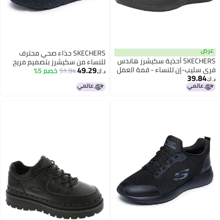
عرض
SKECHERS حذاء صحي محترف
SKECHERS أحذية سكيشرز هاندس
للنساء من سكيشرز بتصميم مريح
49.29
فري سليب-إن للنساء - قمة العمل
51.94
خصم 5%
مع تقنية ماكس كوشنينغ وسطح
د.ك‏
39.84
SR- إنسلي بلاك
خارجي مقاوم للانزلاق، أسود، 10
د.ك‏