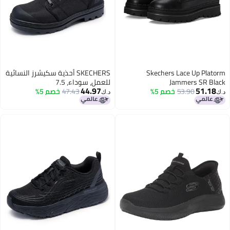
Skechers Lace Up Platorm
SKECHERS أحذية سكيشرز النسائية
Jammers SR Black
للعمل، سوداء، 7.5
44.97
51.18
53.90
خصم 5%
47.43
خصم 5%
د.ك‏
د.ك‏