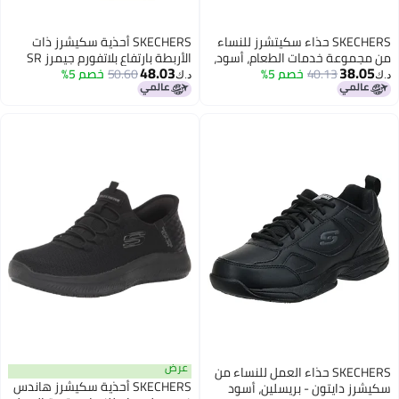
SKECHERS حذاء سكيتشرز للنساء
SKECHERS أحذية سكيشرز ذات
من مجموعة خدمات الطعام، أسود،
الأربطة بارتفاع بلاتفورم جيمرز SR
48.03
38.05
9.5
40.13
خصم 5%
زيسي أسود
50.60
خصم 5%
د.ك‏
د.ك‏
عرض
SKECHERS حذاء العمل للنساء من
SKECHERS أحذية سكيشرز هاندس
سكيشرز دايتون - بريسلين، أسود