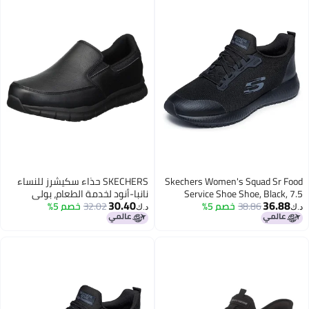
Skechers Women's Squad Sr Food
SKECHERS حذاء سكيشرز للنساء
Service Shoe Shoe, Black, 7.5
نانبا-أنود لخدمة الطعام، بولي
30.40
36.88
38.86
خصم 5%
يوريثان أسود، 6.5 W US
32.02
خصم 5%
د.ك‏
د.ك‏