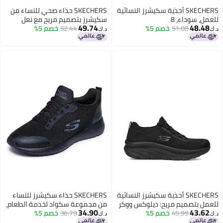
SKECHERS أحذية سكيشرز النسائية
SKECHERS حذاء صحي للنساء من
للعمل، سوداء، 8
سكيشرز بتصميم مريح مع نعل
49.74
48.48
51.08
خصم 5%
52.44
ماكس كوشنينغ إلت SR، أسود، 7.5
خصم 5%
د.ك‏
د.ك‏
SKECHERS أحذية سكيشرز النسائية
SKECHERS حذاء سكيشرز للنساء
للعمل بتصميم مريح: ديلوكس ووكر
من مجموعة سكواد لخدمة الطعام،
34.90
43.62
SR - أحذية أوزيما السليبس، أسود، 7
45.99
خصم 5%
أسود، 6.5
36.79
خصم 5%
د.ك‏
د.ك‏