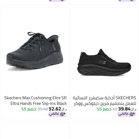
SKECHERS أحذية سكيشرز النسائية
Skechers Max Cushioning Elire SR
للعمل بتصميم مريح: ديلوكس ووكر
Eltra Hands Free Slip-ins Black
52.62
39.84
42
خصم 5%
SR - أحذية أوزيما السهلة الارتداء،
55.40
خصم 5%
د.ك‏
د.ك‏
سوداء، 9