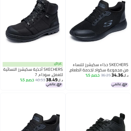
عرض
SKECHERS حذاء سكيشرز للنساء
SKECHERS أحذية سكيشرز النسائية
من مجموعة سكواد لخدمة الطعام،
34.36
للعمل، سوداء، 7
أسود، 9
36.25
خصم 5%
د.ك‏
38.49
40.53
خصم 5%
د.ك‏