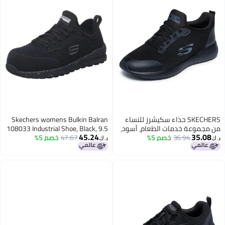
SKECHERS حذاء سكيشرز للنساء
Skechers womens Bulkin Balran
من مجموعة خدمات الطعام، أسود،
108033 Industrial Shoe, Black, 9.5
45.24
35.08
6
36.94
خصم 5%
US
47.67
خصم 5%
د.ك‏
د.ك‏