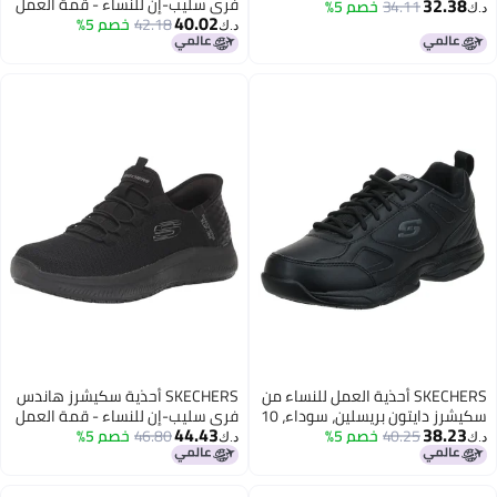
32.38
فري سليب-إن للنساء - قمة العمل
صناعي/جلد، 9.5 US
34.11
خصم 5%
د.ك‏
40.02
SR- إنسلي بلاك
42.18
خصم 5%
د.ك‏
SKECHERS أحذية العمل للنساء من
SKECHERS أحذية سكيشرز هاندس
سكيشرز دايتون بريسلين، سوداء، 10
فري سليب-إن للنساء - قمة العمل
44.43
38.23
M US
40.25
خصم 5%
SR- إنسلي بلاك
46.80
خصم 5%
د.ك‏
د.ك‏