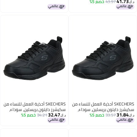
41.73
43.97
خصم 5%
SR - أحذية أوزيما السليبس، سوداء،
د.ك‏
6
SKECHERS أحذية العمل للنساء من
SKECHERS أحذية العمل للنساء من
سكيشرز دايتون بريسلين، سوداء،
سكيشرز دايتون بريسلين، سوداء،
32.47
31.84
8.5 M US
33.57
خصم 5%
7.5 M US
34.21
خصم 5%
د.ك‏
د.ك‏