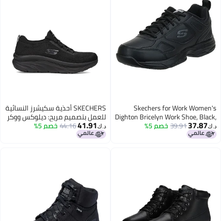
Skechers for Work Women's
SKECHERS أحذية سكيشرز النسائية
Dighton Bricelyn Work Shoe, Black,
للعمل بتصميم مريح: ديلوكس ووكر
41.91
37.87
6.5 M US
39.91
خصم 5%
44.16
خصم 5%
SR - أحذية أوزيما السليبس، سوداء،
د.ك‏
د.ك‏
8