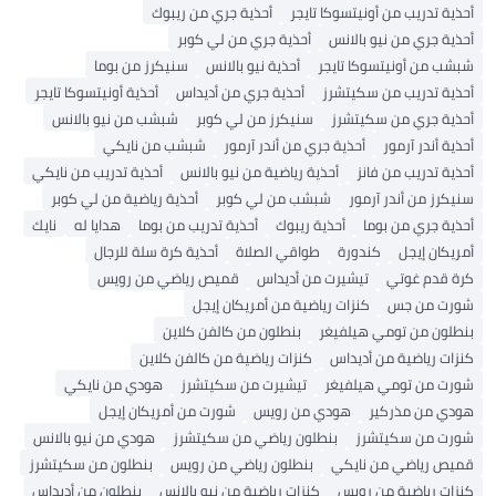
أحذية تدريب من أونيتسوكا تايجر
أحذية جري من ريبوك
أحذية جري من نيو بالانس
أحذية جري من لي كوبر
شبشب من أونيتسوكا تايجر
أحذية نيو بالانس
سنيكرز من بوما
أحذية تدريب من سكيتشرز
أحذية جري من أديداس
أحذية أونيتسوكا تايجر
أحذية جري من سكيتشرز
سنيكرز من لي كوبر
شبشب من نيو بالانس
أحذية أندر آرمور
أحذية جري من أندر آرمور
شبشب من نايكي
أحذية تدريب من فانز
أحذية رياضية من نيو بالانس
أحذية تدريب من نايكي
سنيكرز من أندر آرمور
شبشب من لي كوبر
أحذية رياضية من لي كوبر
أحذية جري من بوما
أحذية ريبوك
أحذية تدريب من بوما
هدايا له
نايك
أمريكان إيجل
كندورة
طواقي الصلاة
أحذية كرة سلة للرجال
كرة قدم غوتي
تيشيرت من أديداس
قميص رياضي من رويس
شورت من جس
كنزات رياضية من أمريكان إيجل
بنطلون من تومي هيلفيغر
بنطلون من كالفن كلاين
كنزات رياضية من أديداس
كنزات رياضية من كالفن كلاين
شورت من تومي هيلفيغر
تيشيرت من سكيتشرز
هودي من نايكي
هودي من مذركير
هودي من رويس
شورت من أمريكان إيجل
شورت من سكيتشرز
بنطلون رياضي من سكيتشرز
هودي من نيو بالانس
قميص رياضي من نايكي
بنطلون رياضي من رويس
بنطلون من سكيتشرز
كنزات رياضية من رويس
كنزات رياضية من نيو بالانس
بنطلون من أديداس