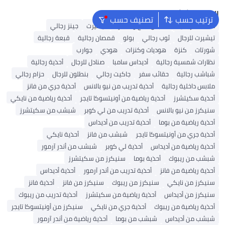
البحث الشائع
ترتيب حسب
تصنيف حسب
محفظة رجالية
ملابس الحج والعمرة
تيشيرت
جينز رجالي
تيشيرت للرجال
ثوب رجالي
بولو
قمصان رجالية
قبعة رجالية
شورتات
كنزة
هوديات وكنزات
هودي
جوارب
نظارات شمسية رجالية
أديداس سامبا
صنادل للرجال
أحذية رجالية
شباشب رجالية
حقائب سفر
جاكيت رجالي
بنطلون للرجال
حزام رجالي
ملابس داخلية رجالية
أحذية تدريب من نيو بالانس
أحذية جري من فانز
أحذية سكيتشرز
أحذية رياضية من أونيتسوكا تايجر
أحذية رياضية من نايكي
سنيكرز من نيو بالانس
أحذية تدريب من لي كوبر
شبشب من سكيتشرز
أحذية رياضية من بوما
أحذية تدريب من أديداس
أحذية جري من أونيتسوكا تايجر
شبشب من فانز
أحذية نايكي
أحذية رياضية من أديداس
أحذية لي كوبر
شبشب من أندر آرمور
شبشب من ريبوك
أحذية بوما
سنيكرز من سكيتشرز
أحذية رياضية من فانز
أحذية تدريب من أندر آرمور
أحذية أديداس
سنيكرز من نايكي
سنيكرز من ريبوك
سنيكرز من فانز
أحذية فانز
سنيكرز من أديداس
أحذية رياضية من سكيتشرز
أحذية تدريب من ريبوك
أحذية رياضية من ريبوك
أحذية جري من نايكي
سنيكرز من أونيتسوكا تايجر
شبشب من أديداس
شبشب من بوما
أحذية رياضية من أندر آرمور