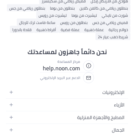
هودي من أمريكان إيجل
قميص رياضي من سكيتشرز
بنطلون رياضي من كالفن كلاين
بنطلون من بوما
بنطلون رياضي من جس
شورت من نايكي
تيشيرت من بوما
تيشيرت من رويس
قميص رياضي من جس
بنطلون من رويس
ساعة فاست ترك للرجال
خواتم رجالية
عملة ذهبية
عملة فضية
أقراط ذهبية
قلادة باندورا
شريط ذهب عيار 24
نحن دائماً جاهزون لمساعدتك
مركز المساعدة
help.noon.com
الدعم عبر البريد الإلكتروني
الإلكترونيات
الجوالات
الأزياء
التابلت
أزياء نسائية
المطبخ والأجهزة المنزلية
اللابتوبات
أزياء رجالية
الحمام
الأجهزة المنزلية
الجمال
أزياء البنات