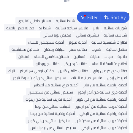
like!
Popular Searches
Filter
Sort By
شنط ألدو
شنط جيس نسائية
شنط نسائية
فستان داخلي تقليدي
شورتات نسائية
بلايز
ملابس سباحة نسائية
شنط يد
حمالة صدر رياضية
شباشب نسائية
تيشيرت نسائي
قميص نوم نسائي
نظارات شمسية نسائية
أحذية ميولز
أحذية سكيتشرز للنساء
صنادل نسائية
كعوب
حقائب سفر
عبايات رمضان
فساتين محتشمة
جلابية
حجاب
عبايات
فساتين
فستان ماكسي للنساء
قفطان
أطقم متناسقة للنساء
حقائب تيد بيكر
حقائب جيوردانو
حقائب دي كيه إن واي
حقائب كالفن كلاين
حقائب تومي هيلفيغر
نايك
أمريكان إيجل
ملابس صينيه للبنات
سنيكرز نسائي من أونيتسوكا تايجر
أحذية رياضية نسائية من فانز
أحذية جري نسائية من أديداس
أحذية جري نسائية من أندر آرمور
سنيكرز نسائي من سكيتشرز
أحذية رياضية نسائية من لي كوبر
أحذية تدريب نسائية من ريبوك
أحذية تدريب نسائية من أندر آرمور
شبشب نسائي من بوما
أحذية رياضية نسائية من نايكي
أحذية رياضية نسائية من بوما
أحذية تدريب نسائية من سكيتشرز
سنيكرز نسائي من لي كوبر
أحذية تدريب نسائية من نايكي
سنيكرز نسائي من نيو بالانس