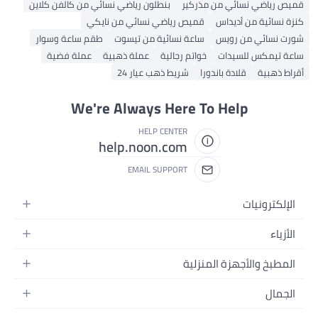
قميص رياضي نسائي من مذركير
بنطلون رياضي نسائي من كالفن كلاين
كنزة نسائية من أديداس
قميص رياضي نسائي من نايكي
شورت نسائي من رويس
ساعة نسائية من تيسوت
طقم ساعة وسوار
ساعة تيمكس للسيدات
خواتم رجالية
عملة ذهبية
عملة فضية
أقراط ذهبية
قلادة باندورا
شريط ذهب عيار 24
We're Always Here To Help
HELP CENTER
help.noon.com
EMAIL SUPPORT
الإلكترونيات
الجوالات
الأزياء
التابلت
أزياء نسائية
المطبخ والأجهزة المنزلية
اللابتوبات
أزياء رجالية
الحمام
الأجهزة المنزلية
الجمال
أزياء البنات
ديكور البيت
الكاميرات