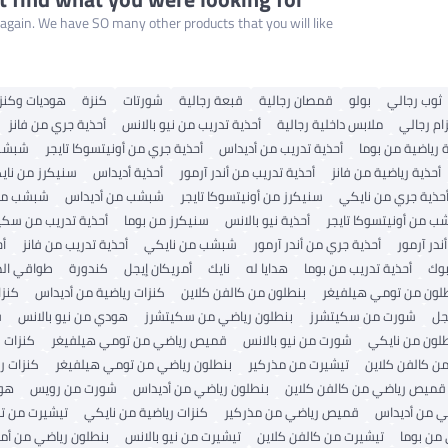
gain. We have SO many other products that you will like!
ثوب رجالي
بولو
قمصان رجالية
قبعة رجالية
شورتات
كنزة
هوديات وكنز
ام رجالي
ملابس داخلية رجالية
أحذية تدريب من نيو بالانس
أحذية جري من فانز
 رياضية من بوما
أحذية تدريب من أديداس
أحذية جري من أونيتسوكا تايجر
شبشب 
أحذية رياضية من فانز
أحذية تدريب من أندر آرمور
أحذية أديداس
سنيكرز من ناي
حذية جري من نايكي
سنيكرز من أونيتسوكا تايجر
شبشب من أديداس
شبشب من 
 من أونيتسوكا تايجر
أحذية نيو بالانس
سنيكرز من بوما
أحذية تدريب من سكي
ندر آرمور
أحذية جري من أندر آرمور
شبشب من نايكي
أحذية تدريب من فانز
أح
بوك
أحذية تدريب من بوما
هدايا له
نايك
أمريكان إيجل
كندورة
طواقي الص
لون من تومي هيلفيغر
بنطلون من كالفن كلاين
كنزات رياضية من أديداس
كنزا
جل
شورت من سكيتشرز
بنطلون رياضي من سكيتشرز
هودي من نيو بالانس
ق
لون من نايكي
شورت من نيو بالانس
قميص رياضي من تومي هيلفيغر
كنزات 
ن كالفن كلاين
تيشيرت من مذركير
بنطلون رياضي من تومي هيلفيغر
كنزات ر
قميص رياضي من كالفن كلاين
بنطلون رياضي من أديداس
شورت من رويس
هود
 من أديداس
قميص رياضي من مذركير
كنزات رياضية من نايكي
تيشيرت من ت
 من بوما
تيشيرت من كالفن كلاين
تيشيرت من نيو بالانس
بنطلون رياضي من أمر