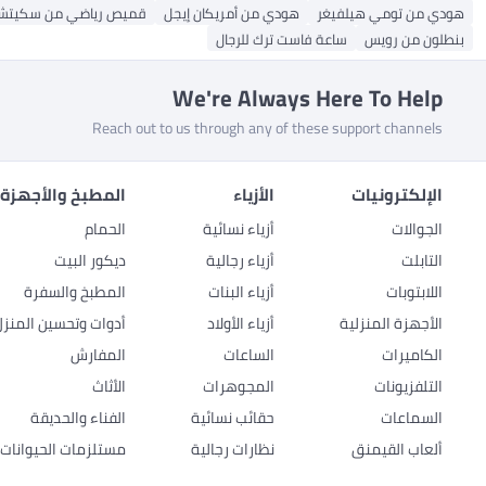
هودي من تومي هيلفيغر
هودي من أمريكان إيجل
قميص رياضي من سكيتشر
بنطلون من رويس
ساعة فاست ترك للرجال
We're Always Here To Help
Reach out to us through any of these support channels
الإلكترونيات
الأزياء
المطبخ والأجهزة 
الجوالات
أزياء نسائية
الحمام
التابلت
أزياء رجالية
ديكور البيت
اللابتوبات
أزياء البنات
المطبخ والسفرة
الأجهزة المنزلية
أزياء الأولاد
أدوات وتحسين المنزل
الكاميرات
الساعات
المفارش
التلفزيونات
المجوهرات
الأثاث
السماعات
حقائب نسائية
الفناء والحديقة
ألعاب القيمنق
نظارات رجالية
مستلزمات الحيوانات ا