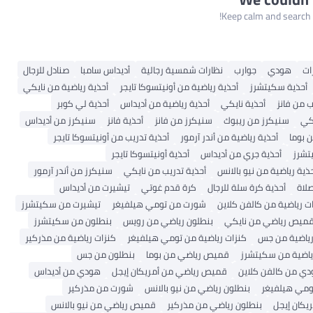
Keep calm and search a
ات
هودي
جوارب
نظارات شمسية رجالية
أديداس سامبا
صنادل للرجال
أحذية سكيتشرز
أحذية رياضية من أونيتسوكا تايجر
أحذية رياضية من نايكي
من فانز
أحذية نايكي
أحذية رياضية من أديداس
أحذية لي كوبر
كي
سنيكرز من ريبوك
سنيكرز من فانز
أحذية فانز
سنيكرز من أديداس
بوما
أحذية رياضية من أندر آرمور
أحذية تدريب من أونيتسوكا تايجر
تشرز
أحذية جري من أديداس
أحذية أونيتسوكا تايجر
ذية رياضية من نيو بالانس
أحذية تدريب من نايكي
سنيكرز من أندر آرمور
لاة
أحذية كرة سلة للرجال
كرة قدم غوتي
تيشيرت من أديداس
ت رياضية من كالفن كلاين
شورت من تومي هيلفيغر
تيشيرت من سكيتشرز
ميص رياضي من نايكي
بنطلون رياضي من رويس
بنطلون من سكيتشرز
رياضية من جس
كنزات رياضية من تومي هيلفيغر
كنزات رياضية من مذركير
ياضية من سكيتشرز
قميص رياضي من بوما
بنطلون من جس
ي من كالفن كلاين
قميص رياضي من أمريكان إيجل
هودي من أديداس
ومي هيلفيغر
بنطلون رياضي من نيو بالانس
شورت من مذركير
يكان إيجل
بنطلون رياضي من مذركير
قميص رياضي من نيو بالانس