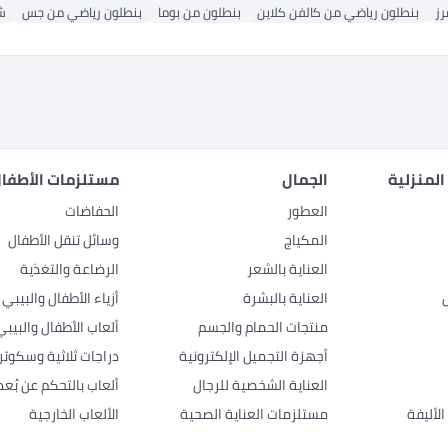
ز
بنطلون رياضي من كالفن كلاين
بنطلون من بوما
بنطلون رياضي من جس
ش
المنزلية
الجمال
مستلزمات الأطفال
العطور
الحفاضات
المكياج
وسائل تنقل الأطفال
العناية بالشعر
الرضاعة والتغذية
العناية بالبشرة
أزياء الأطفال والبيبي
منتجات الحمام والجسم
ألعاب الأطفال والبيبي
أجهزة التجميل الإلكترونية
دراجات ثلاثية وسكوتر
العناية الشخصية للرجال
ألعاب بالتحكم عن بُعد
لأليفة
مستلزمات العناية الصحية
الألعاب الخارجية