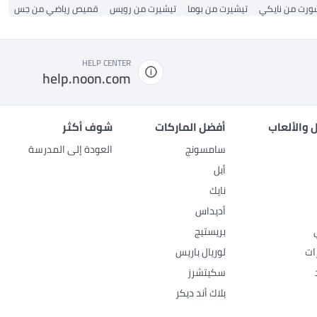
ورت من نايكي
تيشيرت من بوما
تيشيرت من رويس
قميص رياضي من جس
HELP CENTER
help.noon.com
 والألعاب
أفضل الماركات
شوف أكثر
سامسونج
العودة إلى المدرسة
أبل
نايك
أديداس
بريستيج
ات
لوريال باريس
سكيتشرز
بلاك أند ديكر