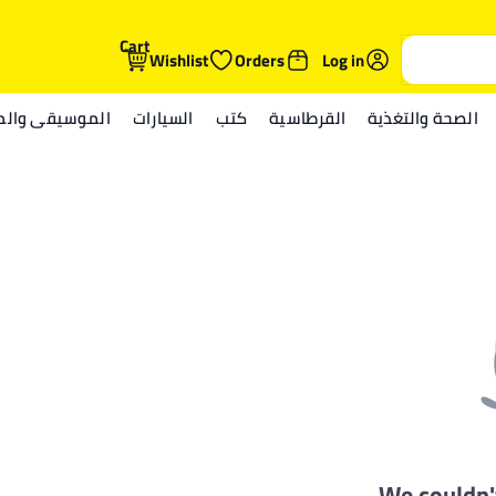
Cart
Wishlist
Orders
Log in
الصحة والتغذية
القرطاسية
كتب
السيارات
الموسيقى والمي
We couldn'