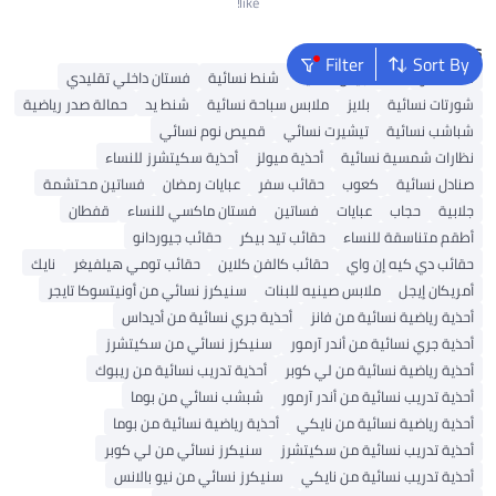
like!
Popular Searches
Filter
Sort By
شنط ألدو
شنط جيس نسائية
شنط نسائية
فستان داخلي تقليدي
شورتات نسائية
بلايز
ملابس سباحة نسائية
شنط يد
حمالة صدر رياضية
شباشب نسائية
تيشيرت نسائي
قميص نوم نسائي
نظارات شمسية نسائية
أحذية ميولز
أحذية سكيتشرز للنساء
صنادل نسائية
كعوب
حقائب سفر
عبايات رمضان
فساتين محتشمة
جلابية
حجاب
عبايات
فساتين
فستان ماكسي للنساء
قفطان
أطقم متناسقة للنساء
حقائب تيد بيكر
حقائب جيوردانو
حقائب دي كيه إن واي
حقائب كالفن كلاين
حقائب تومي هيلفيغر
نايك
أمريكان إيجل
ملابس صينيه للبنات
سنيكرز نسائي من أونيتسوكا تايجر
أحذية رياضية نسائية من فانز
أحذية جري نسائية من أديداس
أحذية جري نسائية من أندر آرمور
سنيكرز نسائي من سكيتشرز
أحذية رياضية نسائية من لي كوبر
أحذية تدريب نسائية من ريبوك
أحذية تدريب نسائية من أندر آرمور
شبشب نسائي من بوما
أحذية رياضية نسائية من نايكي
أحذية رياضية نسائية من بوما
أحذية تدريب نسائية من سكيتشرز
سنيكرز نسائي من لي كوبر
أحذية تدريب نسائية من نايكي
سنيكرز نسائي من نيو بالانس