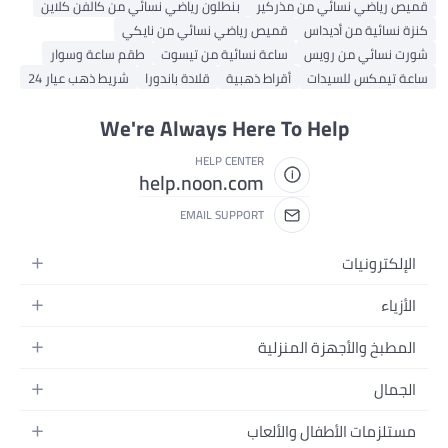
قميص رياضي نسائي من مذركير
بنطلون رياضي نسائي من كالفن كلاين
كنزة نسائية من أديداس
قميص رياضي نسائي من نايكي
شورت نسائي من رويس
ساعة نسائية من تيسوت
طقم ساعة وسوار
ساعة تيمكس للسيدات
أقراط ذهبية
قلادة باندورا
شريط ذهب عيار 24
We're Always Here To Help
HELP CENTER
help.noon.com
EMAIL SUPPORT
الإلكترونيات
الجوالات
الأزياء
التابلت
أزياء نسائية
المطبخ والأجهزة المنزلية
اللابتوبات
أزياء رجالية
الحمام
الأجهزة المنزلية
الجمال
أزياء البنات
ديكور البيت
الكاميرات
العطور
أزياء الأولاد
مستلزمات الأطفال والألعاب
المطبخ والسفرة
التلفزيونات