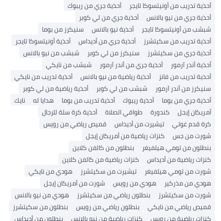
ية تدريب من أونيتسوكا تايجر
أحذية جري من ريبوك
ية جري من نيو بالانس
أحذية جري من لي كوبر
ب من أونيتسوكا تايجر
أحذية نيو بالانس
سنيكرز من بوما
ية تدريب من سكيتشرز
أحذية جري من أديداس
أحذية أونيتسوكا تايجر
ية جري من سكيتشرز
سنيكرز من لي كوبر
شبشب من نيو بالانس
ة أندر آرمور
أحذية جري من أندر آرمور
شبشب من نايكي
ية تدريب من فانز
أحذية رياضية من نيو بالانس
أحذية تدريب من نايكي
كرز من أندر آرمور
شبشب من لي كوبر
أحذية رياضية من لي كوبر
ية جري من بوما
أحذية ريبوك
أحذية تدريب من بوما
هدايا له
نايك
يكان إيجل
كندورة
طواقي الصلاة
أحذية كرة سلة للرجال
 قدم غوتي
تيشيرت من أديداس
قميص رياضي من رويس
ت من جس
كنزات رياضية من أمريكان إيجل
لون من تومي هيلفيغر
بنطلون من كالفن كلاين
ات رياضية من أديداس
كنزات رياضية من كالفن كلاين
ت من تومي هيلفيغر
تيشيرت من سكيتشرز
هودي من نايكي
ي من مذركير
هودي من رويس
شورت من أمريكان إيجل
ت من سكيتشرز
بنطلون رياضي من سكيتشرز
هودي من نيو بالانس
ص رياضي من نايكي
بنطلون رياضي من رويس
بنطلون من سكيتشرز
ات رياضية من رويس
كنزات رياضية من نيو بالانس
بنطلون من أديداس