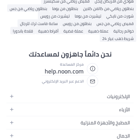
ي من أمريكان إيجل
قميص رياضي من سكيتشرز
لون رياضي من كالفن كلاين
بنطلون من بوما
بنطلون رياضي من جس
ت من نايكي
تيشيرت من بوما
تيشيرت من رويس
ص رياضي من جس
بنطلون من رويس
ساعة فاست ترك للرجال
تم رجالية
عملة ذهبية
عملة فضية
أقراط ذهبية
قلادة باندورا
ط ذهب عيار 24
نحن دائماً جاهزون لمساعدتك
مركز المساعدة
help.noon.com
الدعم عبر البريد الإلكتروني
لإلكترونيات
لجوالات
لأزياء
لتابلت
زياء نسائية
لمطبخ والأجهزة المنزلية
للابتوبات
زياء رجالية
لحمام
لأجهزة المنزلية
لجمال
زياء البنات