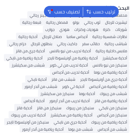
ث الشائع
ترتيب حسب
تصنيف حسب
ظة رجالية
ملابس الحج والعمرة
تيشيرت
جينز رجالي
يرت للرجال
ثوب رجالي
بولو
قمصان رجالية
قبعة رجالية
تات
كنزة
هوديات وكنزات
هودي
جوارب
رات شمسية رجالية
أديداس سامبا
صنادل للرجال
أحذية رجالية
شب رجالية
حقائب سفر
جاكيت رجالي
بنطلون للرجال
حزام رجالي
بس داخلية رجالية
أحذية تدريب من نيو بالانس
أحذية جري من فانز
ية سكيتشرز
أحذية رياضية من أونيتسوكا تايجر
أحذية رياضية من نايكي
كرز من نيو بالانس
أحذية تدريب من لي كوبر
شبشب من سكيتشرز
ية رياضية من بوما
أحذية تدريب من أديداس
ية جري من أونيتسوكا تايجر
شبشب من فانز
أحذية نايكي
ية رياضية من أديداس
أحذية لي كوبر
شبشب من أندر آرمور
ب من ريبوك
أحذية بوما
سنيكرز من سكيتشرز
ية رياضية من فانز
أحذية تدريب من أندر آرمور
أحذية أديداس
كرز من نايكي
سنيكرز من ريبوك
سنيكرز من فانز
أحذية فانز
كرز من أديداس
أحذية رياضية من سكيتشرز
أحذية تدريب من ريبوك
ية رياضية من ريبوك
أحذية جري من نايكي
سنيكرز من أونيتسوكا تايجر
ب من أديداس
شبشب من بوما
أحذية رياضية من أندر آرمور