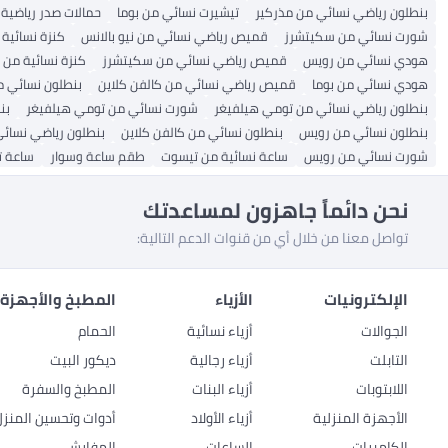
بنطلون رياضي نسائي من مذركير
تيشيرت نسائي من بوما
حمالات صدر رياضية 
شورت نسائي من سكيتشرز
قميص رياضي نسائي من نيو بالانس
كنزة نسائية
هودي نسائي من رويس
قميص رياضي نسائي من سكيتشرز
كنزة نسائية من 
هودي نسائي من بوما
قميص رياضي نسائي من كالفن كلاين
بنطلون نسائي م
بنطلون رياضي نسائي من تومي هيلفيغر
شورت نسائي من تومي هيلفيغر
بن
بنطلون نسائي من رويس
بنطلون نسائي من كالفن كلاين
بنطلون رياضي نسائي
شورت نسائي من رويس
ساعة نسائية من تيسوت
طقم ساعة وسوار
ساعة ت
نحن دائماً جاهزون لمساعدتك
تواصل معنا من خلال أي من قنوات الدعم التالية:
الإلكترونيات
الأزياء
المطبخ والأجهزة 
الجوالات
أزياء نسائية
الحمام
التابلت
أزياء رجالية
ديكور البيت
اللابتوبات
أزياء البنات
المطبخ والسفرة
الأجهزة المنزلية
أزياء الأولاد
أدوات وتحسين المنزل
الكاميرات
الساعات
المفارش