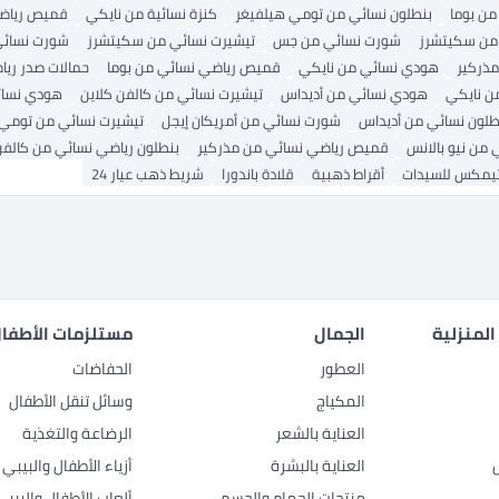
من بوما
بنطلون نسائي من تومي هيلفيغر
كنزة نسائية من نايكي
قميص رياضي
 من سكيتشرز
شورت نسائي من جس
تيشيرت نسائي من سكيتشرز
شورت نسائي
مذركير
هودي نسائي من نايكي
قميص رياضي نسائي من بوما
حمالات صدر ريا
ن نايكي
هودي نسائي من أديداس
تيشيرت نسائي من كالفن كلاين
هودي نسائ
طلون نسائي من أديداس
شورت نسائي من أمريكان إيجل
تيشيرت نسائي من تومي 
 من نيو بالانس
قميص رياضي نسائي من مذركير
بنطلون رياضي نسائي من كالفن
يمكس للسيدات
أقراط ذهبية
قلادة باندورا
شريط ذهب عيار 24
المنزلية
الجمال
مستلزمات الأطفال
العطور
الحفاضات
المكياج
وسائل تنقل الأطفال
العناية بالشعر
الرضاعة والتغذية
العناية بالبشرة
أزياء الأطفال والبيبي
منتجات الحمام والجسم
ألعاب الأطفال والبيبي