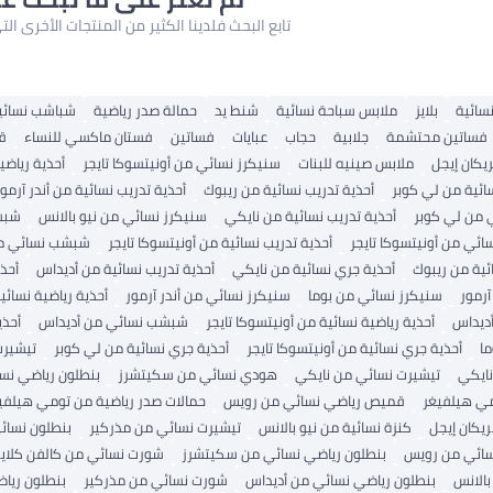
تابع البحث فلدينا الكثير من المنتجات الأخرى ا
سائية
بلايز
ملابس سباحة نسائية
شنط يد
حمالة صدر رياضية
شباشب نسائي
فساتين محتشمة
جلابية
حجاب
عبايات
فساتين
فستان ماكسي للنساء
ق
يكان إيجل
ملابس صينيه للبنات
سنيكرز نسائي من أونيتسوكا تايجر
أحذية رياضي
سائية من لي كوبر
أحذية تدريب نسائية من ريبوك
أحذية تدريب نسائية من أندر آرمور
 من لي كوبر
أحذية تدريب نسائية من نايكي
سنيكرز نسائي من نيو بالانس
شبش
ئي من أونيتسوكا تايجر
أحذية تدريب نسائية من أونيتسوكا تايجر
شبشب نسائي م
ئية من ريبوك
أحذية جري نسائية من نايكي
أحذية تدريب نسائية من أديداس
أحذي
رمور
سنيكرز نسائي من بوما
سنيكرز نسائي من أندر آرمور
أحذية رياضية نسائي
ديداس
أحذية رياضية نسائية من أونيتسوكا تايجر
شبشب نسائي من أديداس
أحذي
ما
أحذية جري نسائية من أونيتسوكا تايجر
أحذية جري نسائية من لي كوبر
تيشيرت
ايكي
تيشيرت نسائي من نايكي
هودي نسائي من سكيتشرز
بنطلون رياضي نس
ي هيلفيغر
قميص رياضي نسائي من رويس
حمالات صدر رياضية من تومي هيلفي
ريكان إيجل
كنزة نسائية من نيو بالانس
تيشيرت نسائي من مذركير
بنطلون نسائ
سائي من رويس
بنطلون رياضي نسائي من سكيتشرز
شورت نسائي من كالفن كلاي
بالانس
بنطلون رياضي نسائي من أديداس
شورت نسائي من مذركير
بنطلون ريا