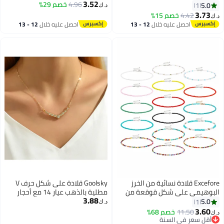
3.52
دائمة مع قلادة "أحبك" للأم/الابنة/
4.96
خصم 29%
5.0
1
د.ك‏
الصديقة/الزوجة في ذكرى الزواج/
3.73
4.42
خصم 15%
د.ك‏
الزفاف/عيد الميلاد (أحمر)
احصل عليه خلال
12 - 13
احصل عليه خلال
12 - 13
اغسطس
اغسطس
Excefore قلادة نسائية من الخرز
Goolsky قلادة على شكل حرف V
البوهيمي على شكل قوقعة من
مطلية بالذهب عيار 14 مع أحجار
3.88
الخرز البذوري الملون للنساء
الراين - تصميم أنيق متلألئ مع
5.0
1
د.ك‏
والفتيات (16 قطعة)
كريستالات متدلية، مثالية للاستخدام
3.60
11.50
خصم 68%
د.ك‏
اليومي وحفلات السهرة، مجوهرات
أقل سعر في السنة