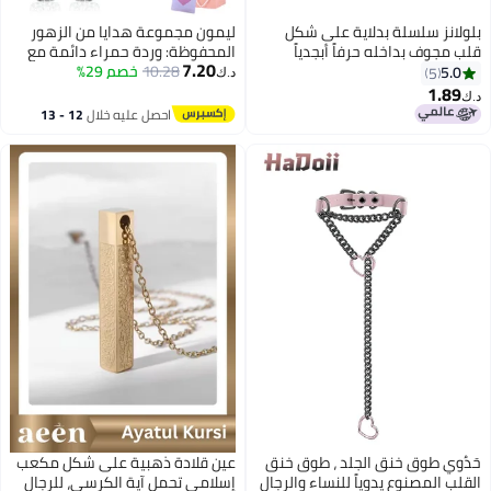
بلولانز سلسلة بدلاية على شكل
ليمون مجموعة هدايا من الزهور
قلب مجوف بداخله حرفاً أبجدياً
المحفوظة: وردة حمراء دائمة مع
7.20
10.28
خصم 29%
قلادة وأقراط للأم والابنة والزوجة
5.0
5
د.ك‏
في ذكرى زواجهما وأعياد
1.89
د.ك‏
ميلادهما.
احصل عليه خلال
12 - 13
اغسطس
حَدُوي طوق خنق الجلد ، طوق خنق
عين قلادة ذهبية على شكل مكعب
القلب المصنوع يدوياً للنساء والرجال
إسلامي تحمل آية الكرسي، للرجال