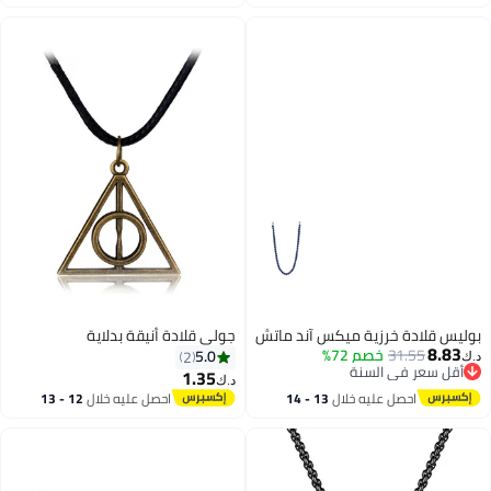
اغسطس
اغسطس
شوي، أشجار بونساي لتزيين المكتب
أو المنزل أو غرفة المعيشة، هدية
مثالية لجلب الحظ السعيد والثروة
للنساء في أعياد ميلادهن.
بوليس قلادة خرزية ميكس آند ماتش
جولي قلادة أنيقة بدلاية
8.83
31.55
خصم 72%
5.0
2
د.ك‏
أقل سعر في السنة
1.35
د.ك‏
أقل سعر في السنة
احصل عليه خلال
13 - 14
احصل عليه خلال
12 - 13
اغسطس
اغسطس