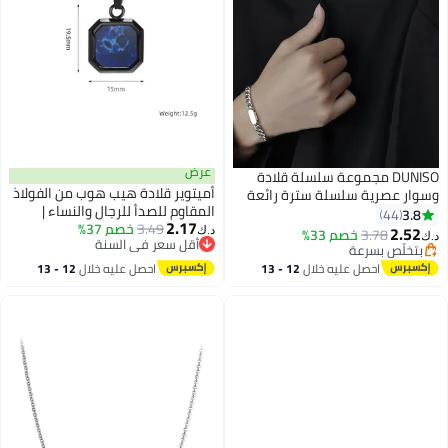
عرض
DUNISO مجموعة سلسلة قلادة
أميتوير قلادة هيب هوب من الفولاذ
وسوار عصرية سلسلة سترة رائعة
المقاوم للصدأ للرجال والنساء |
للرجال والنساء هدية مجوهرات
3.8
44
2.17
3.49
خصم 37%
مجوهرات عصرية مقاومة للتلاشي |
للحبيب والصديق
2.52
3.78
خصم 33%
د.ك‏
د.ك‏
أقل سعر في السنة
إكسسوار عصري للشارع
بتخلّص بسرعة
أقل سعر في السنة
بتخلّص بسرعة
احصل عليه خلال
12 - 13
احصل عليه خلال
12 - 13
اغسطس
اغسطس