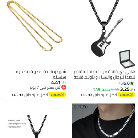
هابي دي قلادة من الفولاذ المقاوم
شاربدو قلادة عصرية بتصميم
للصدأ للرجال والنساء والأولاد، قلادة
سلسلة
4.41
عصرية، هدايا مجوهرات، طول
5.0
5
د.ك‏
أقل سعر في 7 يوم
السلسلة 50 سم، حجم التعليقة 5
3.25
6.49
خصم 49%
د.ك‏
أقل سعر في 7 يوم
سم
احصل عليه خلال
12 - 13
احصل عليه خلال
13 - 14
اغسطس
اغسطس