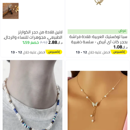
عرض
لاتين قلادة من حجر الكوارتز
سبا لوكستيك العربية: قلادة فراشة
الطبيعي، مجوهرات للنساء والرجال،
2.88
بحجر كات آي أبيض - سلسة ذهبية
7.12
كريستال عين النمر
خصم 59%
د.ك‏
1.08
بتصميم مينيمالي | إكسسوارات
د.ك‏
أنيقة متعددة الاستخدامات
احصل عليه خلال
12 - 13
احصل عليه خلال
12 - 13
اغسطس
اغسطس