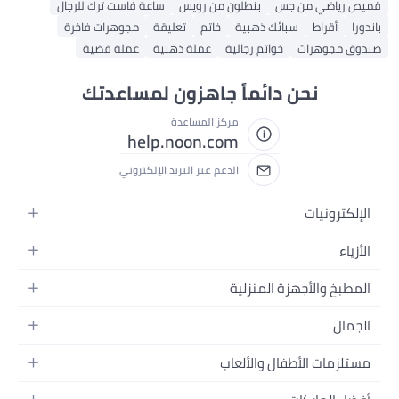
قميص رياضي من جس
بنطلون من رويس
ساعة فاست ترك للرجال
باندورا
أقراط
سبائك ذهبية
خاتم
تعليقة
مجوهرات فاخرة
صندوق مجوهرات
خواتم رجالية
عملة ذهبية
عملة فضية
نحن دائماً جاهزون لمساعدتك
مركز المساعدة
help.noon.com
الدعم عبر البريد الإلكتروني
الإلكترونيات
الجوالات
الأزياء
التابلت
أزياء نسائية
المطبخ والأجهزة المنزلية
اللابتوبات
أزياء رجالية
الحمام
الأجهزة المنزلية
الجمال
أزياء البنات
ديكور البيت
الكاميرات
العطور
أزياء الأولاد
مستلزمات الأطفال والألعاب
المطبخ والسفرة
التلفزيونات
المكياج
الساعات
الحفاضات
أدوات وتحسين المنزل