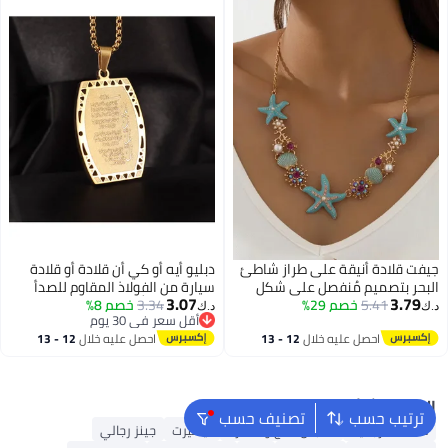
جيفت قلادة أنيقة على طراز شاطئ
دبليو أيه أو كي أن قلادة أو قلادة
البحر بتصميم مُنفصل على شكل
سيارة من الفولاذ المقاوم للصدأ
3.07
3.79
5.41
خصم 29%
نجمة بحر وسلسلة ترقوة
3.34
خصم 8%
تحمل اسم الله، للرجال والنساء،
د.ك‏
د.ك‏
أقل سعر في 30 يوم
قلادة آية الكرسي، مجوهرات
أقل سعر في 30 يوم
احصل عليه خلال
12 - 13
احصل عليه خلال
12 - 13
إسلامية عربية، هدايا عيد رمضان -
اغسطس
اغسطس
مجوهرات قرآنية إسلامية، لون
ذهبي.
البحث الشائع
ترتيب حسب
تصنيف حسب
محفظة رجالية
ملابس الحج والعمرة
تيشيرت
جينز رجالي