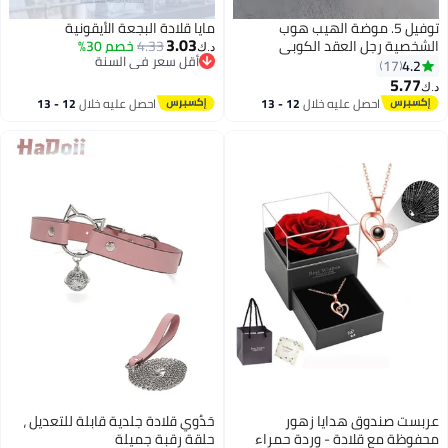
توفيل 5. موضة الهيب هوب
مايا قلادة البجعة الأيقونية
3.03
الشخصية رجل العقد الكوبي
4.33
خصم 30%
د.ك‏
أقل سعر في السنة
4.2
17
أقل سعر في السنة
5.77
د.ك‏
احصل عليه خلال
12 - 13
احصل عليه خلال
12 - 13
اغسطس
اغسطس
عربست صندوق هدايا زهور
حَدُوي قلادة جلدية قابلة للتعديل ،
محفوظة مع قلادة - وردة حمراء
حلقة رقبة جميلة