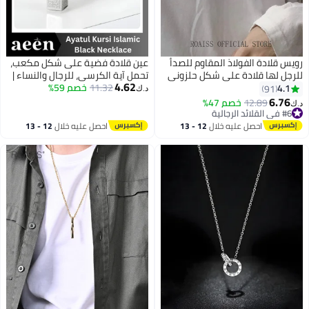
رويس قلادة الفولاذ المقاوم للصدأ
عين قلادة فضية على شكل مكعب،
للرجل لها قلادة على شكل حلزوني
تحمل آية الكرسي، للرجال والنساء |
4.62
وهي فردية للغاية
11.32
خصم 59%
مجوهرات إسلامية مزينة بالخط
4.1
91
د.ك‏
العربي | تُعلق على السيارة، هدية
6.76
12.89
خصم 47%
د.ك‏
مثالية للعيد
#6 في القلائد الرجالية
#6 في القلائد الرجالية
احصل عليه خلال
12 - 13
احصل عليه خلال
12 - 13
اغسطس
اغسطس