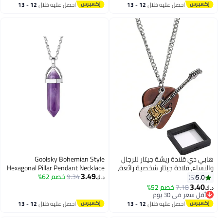
أقل سعر في السنة
يومية|قلادة على شكل حرف V|قلادة
احصل عليه خلال
12 - 13
احصل عليه خلال
12 - 13
كريستال متدلية
اغسطس
اغسطس
هابي دي قلادة ريشة جيتار للرجال
Goolsky Bohemian Style
والنساء، قلادة جيتار شخصية رائعة،
Hexagonal Pillar Pendant Necklace
3.49
لعشاق الموسيقى، الهيب هوب،
9.34
خصم 62%
| Amethyst Choker Handmade
5.0
5
د.ك‏
راكبي الدراجات، مجوهرات موضة
Jewelry, Autumn and Winter Gift
3.40
7.18
خصم 52%
د.ك‏
للحفلات مع صندوق
Crystal
أقل سعر في 30 يوم
أقل سعر في 30 يوم
احصل عليه خلال
12 - 13
احصل عليه خلال
12 - 13
اغسطس
اغسطس