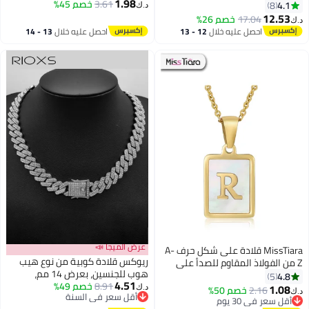
1.98
مع مشبك من الفضة الإسترلينية
3.61
خصم 45%
4.1
8
د.ك‏
وعلبة هدايا فاخرة
12.53
17.04
خصم 26%
د.ك‏
احصل عليه خلال
12 - 13
احصل عليه خلال
13 - 14
اغسطس
اغسطس
عرض الميجا 📣
MissTiara قلادة على شكل حرف A-
ريوكس قلادة كوبية من نوع هيب
Z من الفولاذ المقاوم للصدأ على
هوب للجنسين، بعرض 14 مم،
شكل مربع للفتيات والنساء، قلادة
4.8
5
4.51
8.91
خصم 49%
بتصميم هندسي من أحجار الراين
على شكل حرف A-Z، فكرة جيدة
1.08
2.16
خصم 50%
د.ك‏
د.ك‏
أقل سعر في السنة
المقطوعة على شكل الماس،
كهدية عيد ميلاد أو احتفالات التخرج
أقل سعر في 30 يوم
أقل سعر في السنة