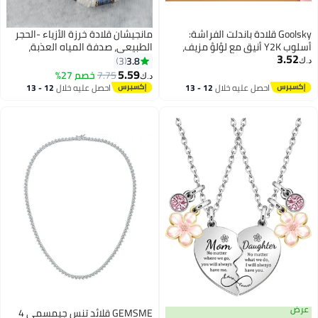
Goolsky قلادة باندلت الفراشة:
مانجيشان قلادة خرزة الأزياء -الحجر
أسلوب Y2K أنيق مع لؤلؤ مزيف،
الطبيعي، صدفة المياه العذبة،
3.52
لمسات من الأحجار الكريمة، سبيكة
لابيس من الفولاذ المقاوم للصدأ،
3.8
3
د.ك‏
الزنك، موضوع حيواني بسيط للارتداء
مجوهرات الصيف
5.59
7.75
خصم 27%
د.ك‏
اليومي والعطلات
احصل عليه خلال
12 - 13
احصل عليه خلال
12 - 13
اغسطس
اغسطس
عرض
GEMSME قلائد تنس جيمسمي 4