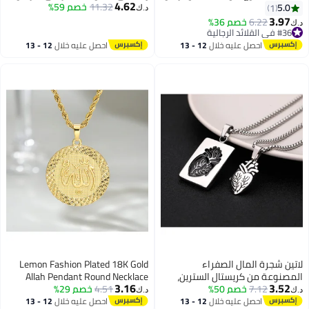
4.62
، قلادة بانك القوطية O-ring سلسلة
11.32
خصم 59%
والنساء | مجوهرات إسلامية مزينة
5.0
1
د.ك‏
الانزلاق مع قفل جلد نباتي قابل
بالخط العربي | تُعلق على السيارة،
3.97
6.22
خصم 36%
د.ك‏
للتعديل
هدية مثالية للعيد
#36 في القلائد الرجالية
#36 في القلائد الرجالية
احصل عليه خلال
12 - 13
احصل عليه خلال
12 - 13
اغسطس
اغسطس
لاتين شجرة المال الصفراء
Lemon Fashion Plated 18K Gold
المصنوعة من كريستال السترين،
Allah Pendant Round Necklace
3.16
3.52
7.12
خصم 50%
أحجار كريمة للتأمل والطاقة،
4.51
خصم 29%
د.ك‏
د.ك‏
مناسبة للتأمل وفقًا لمبادئ فنغ
احصل عليه خلال
12 - 13
احصل عليه خلال
12 - 13