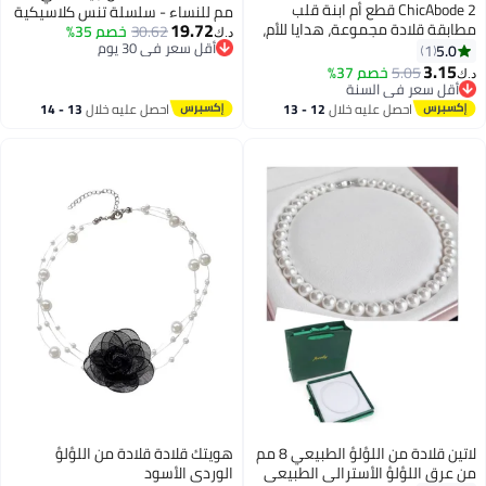
ChicAbode 2 قطع أم ابنة قلب
مم للنساء - سلسلة تنس كلاسيكية
19.72
مطابقة قلادة مجموعة، هدايا للأم،
30.62
خصم 35%
من الزركونيا المكعبة المطلية
د.ك‏
عيد الأم، عيد ميلاد من ابنتها
أقل سعر في 30 يوم
5.0
1
بالذهب الأبيض عيار 18 قيراط، قلادة
أقل سعر في 30 يوم
3.15
تنس للنساء والرجال، حجم 16 بوصة
5.05
خصم 37%
د.ك‏
أقل سعر في السنة
أقل سعر في السنة
احصل عليه خلال
12 - 13
احصل عليه خلال
13 - 14
اغسطس
اغسطس
لاتين قلادة من اللؤلؤ الطبيعي 8 مم
هويتك قلادة قلادة من اللؤلؤ
من عرق اللؤلؤ الأسترالي الطبيعي
الوردي الأسود