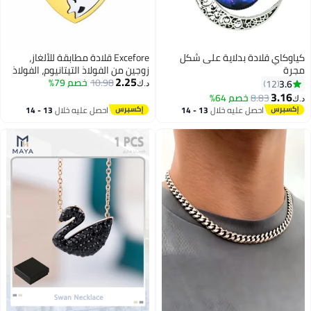
كياوكاي قلادة بدلاية على شكل
Excefore قلادة مطابقة للألغاز،
مجرة
زوجين من الفولاذ التيتانيوم، الفولاذ
2.25
المقاوم للصدأ
10.98
خصم 79%
3.6
12
د.ك‏
3.16
8.83
خصم 64%
د.ك‏
احصل عليه خلال
13 - 14
احصل عليه خلال
13 - 14
اغسطس
اغسطس