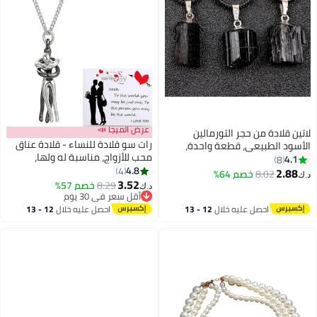
عرض الميجا 📣
لاتين قلادة من حجر التورمالين
رات سو قلادة للنساء - قلادة عناق
الأسود الطبيعي، قطعة واحدة،
محب للأزواج، مناسبة له ولها،
للرجال والنساء، شكل عشوائي
4.1
8
سلسلة من الفولاذ المقاوم للصدأ
4.8
4
2.88
8.02
خصم 64%
د.ك‏
للنساء والرجال.
3.52
8.29
خصم 57%
د.ك‏
أقل سعر في 30 يوم
أقل سعر في 30 يوم
احصل عليه خلال
12 - 13
احصل عليه خلال
12 - 13
اغسطس
اغسطس