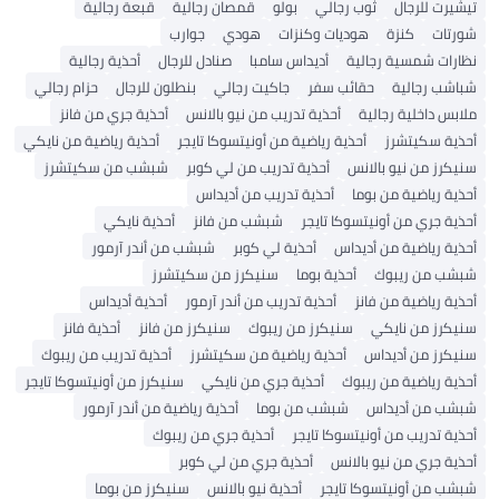
تيشيرت للرجال
ثوب رجالي
بولو
قمصان رجالية
قبعة رجالية
شورتات
كنزة
هوديات وكنزات
هودي
جوارب
نظارات شمسية رجالية
أديداس سامبا
صنادل للرجال
أحذية رجالية
شباشب رجالية
حقائب سفر
جاكيت رجالي
بنطلون للرجال
حزام رجالي
ملابس داخلية رجالية
أحذية تدريب من نيو بالانس
أحذية جري من فانز
أحذية سكيتشرز
أحذية رياضية من أونيتسوكا تايجر
أحذية رياضية من نايكي
سنيكرز من نيو بالانس
أحذية تدريب من لي كوبر
شبشب من سكيتشرز
أحذية رياضية من بوما
أحذية تدريب من أديداس
أحذية جري من أونيتسوكا تايجر
شبشب من فانز
أحذية نايكي
أحذية رياضية من أديداس
أحذية لي كوبر
شبشب من أندر آرمور
شبشب من ريبوك
أحذية بوما
سنيكرز من سكيتشرز
أحذية رياضية من فانز
أحذية تدريب من أندر آرمور
أحذية أديداس
سنيكرز من نايكي
سنيكرز من ريبوك
سنيكرز من فانز
أحذية فانز
سنيكرز من أديداس
أحذية رياضية من سكيتشرز
أحذية تدريب من ريبوك
أحذية رياضية من ريبوك
أحذية جري من نايكي
سنيكرز من أونيتسوكا تايجر
شبشب من أديداس
شبشب من بوما
أحذية رياضية من أندر آرمور
أحذية تدريب من أونيتسوكا تايجر
أحذية جري من ريبوك
أحذية جري من نيو بالانس
أحذية جري من لي كوبر
شبشب من أونيتسوكا تايجر
أحذية نيو بالانس
سنيكرز من بوما