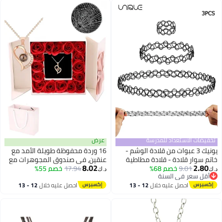
تخفيضات الاستعداد للمدرسة
عرض
يونيك 3 عبوات من قلادة الوشم -
16 وردة محفوظة طويلة الأمد مع
خاتم سوار قلادة - قلادة مطاطية
عنقين، في صندوق المجوهرات مع
8.02
2.80
9.01
خصم 68%
مطاطية - قلادة غير مقلوبة - قلادة
17.94
خصم 55%
عنقين "أحبك" وعنقين "أحبك" بـ 100
د.ك‏
د.ك‏
أقل سعر في السنة
90s 2000s Y2K أسود قلادة أزياء
لغة كهدية، للوالدة/الابنة/
أقل سعر في السنة
احصل عليه خلال
12 - 13
احصل عليه خلال
12 - 13
مجوهرات عتيقة - اتجاه الموضة
الشريكة/الزوجة في الذكرى
اغسطس
اغسطس
الكلاسيكية
السنوية/الزواج/عيد الميلاد/عيد
الميلاد