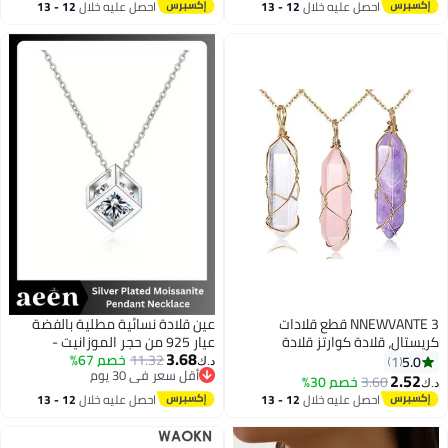
مصنوعة من مادة سبيكة مع قلادة
أقل سعر في 30 يوم
أو هدايا زملاء الدراسة
احصل عليه خلال
12 - 13
احصل عليه خلال
12 - 13
مرصعة بالماس، قطعة أزياء عصرية،
اغسطس
اغسطس
فضية اللون
NNEWVANTE 3 قطع قلادات
عين قلادة نسائية مطلية بالفضة
كريستال، قلادة كوارتز قلادة
عيار 925 من حجر الموزانيت -
3.68
كريستالية علاجية للطاقة قلادة
11.32
خصم 67%
مجوهرات فاخرة وخفيفة الوزن،
5.0
1
د.ك‏
أقل سعر في 30 يوم
أحجار كريمة طبيعية سداسية
هدية رومانسية للأزواج أو الأم أو
2.52
3.60
خصم 30%
د.ك‏
أقل سعر في 30 يوم
للنساء والفتيات.
أفضل صديق
احصل عليه خلال
12 - 13
احصل عليه خلال
12 - 13
اغسطس
اغسطس