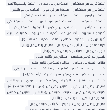
أحذية تدريب من سكيتشرز
أحذية جري من أديداس
أحذية أونيتسوكا تايجر
أحذية جري من سكيتشرز
سنيكرز من لي كوبر
شبشب من نيو بالانس
أحذية أندر آرمور
أحذية جري من أندر آرمور
شبشب من نايكي
أحذية تدريب من فانز
أحذية رياضية من نيو بالانس
أحذية تدريب من نايكي
سنيكرز من أندر آرمور
شبشب من لي كوبر
أحذية رياضية من لي كوبر
أحذية جري من بوما
أحذية ريبوك
أحذية تدريب من بوما
هدايا له
نايك
أمريكان إيجل
كندورة
طواقي الصلاة
أحذية كرة سلة للرجال
كرة قدم غوتي
تيشيرت من أديداس
قميص رياضي من رويس
شورت من جس
كنزات رياضية من أمريكان إيجل
بنطلون من تومي هيلفيغر
بنطلون من كالفن كلاين
كنزات رياضية من أديداس
كنزات رياضية من كالفن كلاين
شورت من تومي هيلفيغر
تيشيرت من سكيتشرز
هودي من نايكي
هودي من مذركير
هودي من رويس
شورت من أمريكان إيجل
شورت من سكيتشرز
بنطلون رياضي من سكيتشرز
هودي من نيو بالانس
قميص رياضي من نايكي
بنطلون رياضي من رويس
بنطلون من سكيتشرز
كنزات رياضية من رويس
كنزات رياضية من نيو بالانس
بنطلون من أديداس
بنطلون من نايكي
شورت من نيو بالانس
قميص رياضي من تومي هيلفيغر
كنزات رياضية من جس
كنزات رياضية من تومي هيلفيغر
كنزات رياضية من مذركير