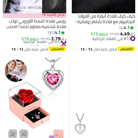
عرض الميجا 📣
كيڤ كيڤ قلادة أنيقة من الفولاذ
رويس قلادة النمط الأوروبي لولب
التيتانيوم مع قلادة بأرقام رومانية -
قلادة شخصية مقاوم للصدأ الصلب
مجوهرات مضادة للحساسية ومتينة
4.1
4
قلادة الرجال
4.1
للرجال والنساء
91
4.49
17.04
خصم 73%
د.ك‏
2.79
#12 في القلائد الرجالية
#13 في القلائد الرجالية
13.34
خصم 79%
د.ك‏
#12 في القلائد الرجالية
أقل سعر في 7 يوم
#13 في القلائد الرجالية
احصل عليه خلال
12 - 13
احصل عليه خلال
12 - 13
اغسطس
اغسطس