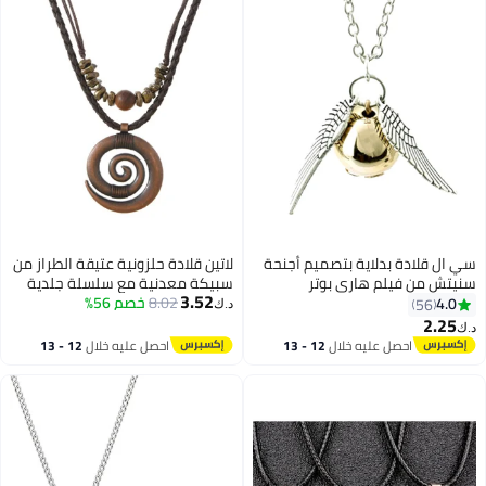
سي ال قلادة بدلاية بتصميم أجنحة
لاتين قلادة حلزونية عتيقة الطراز من
سنيتش من فيلم هاري بوتر
سبيكة معدنية مع سلسلة جلدية
3.52
8.02
مضفرة، لون بني
خصم 56%
4.0
56
د.ك‏
2.25
د.ك‏
احصل عليه خلال
12 - 13
احصل عليه خلال
12 - 13
اغسطس
اغسطس