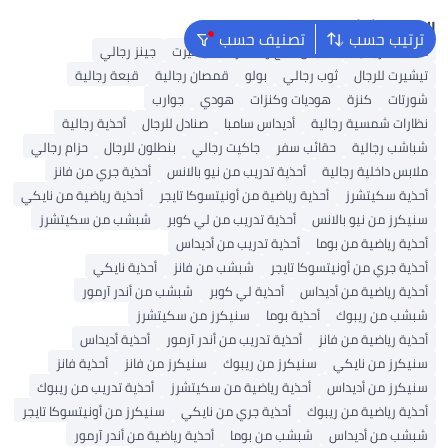
البحث الشائع
ترتيب حسب
تصنيف حسب
محفظة رجالية
ملابس الحج والعمرة
تيشيرت
جينز رجالي
تيشيرت للرجال
ثوب رجالي
بولو
قمصان رجالية
قبعة رجالية
شورتات
كنزة
هوديات وكنزات
هودي
جوارب
نظارات شمسية رجالية
أديداس سامبا
صنادل للرجال
أحذية رجالية
شباشب رجالية
حقائب سفر
جاكيت رجالي
بنطلون للرجال
حزام رجالي
ملابس داخلية رجالية
أحذية تدريب من نيو بالانس
أحذية جري من فانز
أحذية سكيتشرز
أحذية رياضية من أونيتسوكا تايجر
أحذية رياضية من نايكي
سنيكرز من نيو بالانس
أحذية تدريب من لي كوبر
شبشب من سكيتشرز
أحذية رياضية من بوما
أحذية تدريب من أديداس
أحذية جري من أونيتسوكا تايجر
شبشب من فانز
أحذية نايكي
أحذية رياضية من أديداس
أحذية لي كوبر
شبشب من أندر آرمور
شبشب من ريبوك
أحذية بوما
سنيكرز من سكيتشرز
أحذية رياضية من فانز
أحذية تدريب من أندر آرمور
أحذية أديداس
سنيكرز من نايكي
سنيكرز من ريبوك
سنيكرز من فانز
أحذية فانز
سنيكرز من أديداس
أحذية رياضية من سكيتشرز
أحذية تدريب من ريبوك
أحذية رياضية من ريبوك
أحذية جري من نايكي
سنيكرز من أونيتسوكا تايجر
شبشب من أديداس
شبشب من بوما
أحذية رياضية من أندر آرمور