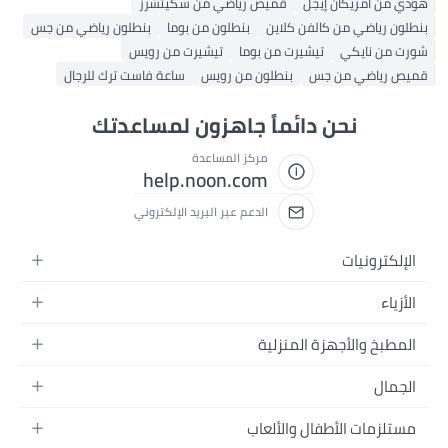
هودي من أمريكان إيجل
قميص رياضي من سكيتشرز
بنطلون رياضي من كالفن كلاين
بنطلون من بوما
بنطلون رياضي من جس
شورت من نايكي
تيشيرت من بوما
تيشيرت من رويس
قميص رياضي من جس
بنطلون من رويس
ساعة فاست ترك للرجال
نحن دائماً جاهزون لمساعدتك
مركز المساعدة
help.noon.com
الدعم عبر البريد الإلكتروني
الإلكترونيات
الجوالات
الأزياء
التابلت
أزياء نسائية
المطبخ والأجهزة المنزلية
اللابتوبات
أزياء رجالية
الحمام
الأجهزة المنزلية
الجمال
أزياء البنات
ديكور البيت
الكاميرات
العطور
أزياء الأولاد
مستلزمات الأطفال والألعاب
المطبخ والسفرة
التلفزيونات