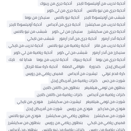
أحذية تدريب من أونيتسوكا تايجر
أحذية جري من ريبوك
أحذية جري من نيو بالانس
أحذية جري من لي كوبر
شبشب من أونيتسوكا تايجر
أحذية نيو بالانس
سنيكرز من بوما
أحذية تدريب من سكيتشرز
أحذية جري من أديداس
أحذية أونيتسوكا تايجر
أحذية جري من سكيتشرز
سنيكرز من لي كوبر
شبشب من نيو بالانس
أحذية أندر آرمور
أحذية جري من أندر آرمور
شبشب من نايكي
أحذية تدريب من فانز
أحذية رياضية من نيو بالانس
أحذية تدريب من نايكي
سنيكرز من أندر آرمور
شبشب من لي كوبر
أحذية رياضية من لي كوبر
أحذية جري من بوما
أحذية ريبوك
أحذية تدريب من بوما
هدايا له
نايك
أمريكان إيجل
كندورة
طواقي الصلاة
أحذية كرة سلة للرجال
كرة قدم غوتي
تيشيرت من أديداس
قميص رياضي من رويس
شورت من جس
كنزات رياضية من أمريكان إيجل
بنطلون من تومي هيلفيغر
بنطلون من كالفن كلاين
كنزات رياضية من أديداس
كنزات رياضية من كالفن كلاين
شورت من تومي هيلفيغر
تيشيرت من سكيتشرز
هودي من نايكي
هودي من مذركير
هودي من رويس
شورت من أمريكان إيجل
شورت من سكيتشرز
بنطلون رياضي من سكيتشرز
هودي من نيو بالانس
قميص رياضي من نايكي
بنطلون رياضي من رويس
بنطلون من سكيتشرز
كنزات رياضية من رويس
كنزات رياضية من نيو بالانس
بنطلون من أديداس