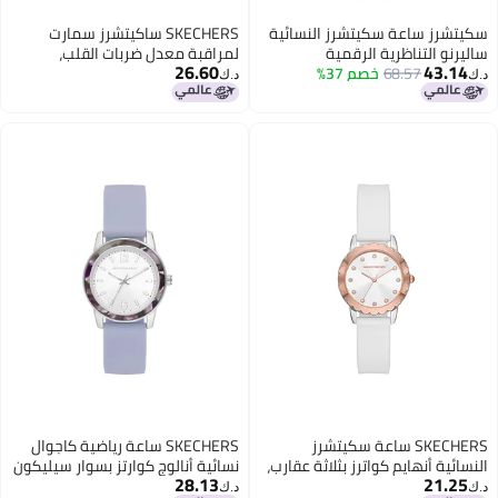
سكيتشرز ساعة سكيتشرز النسائية
SKECHERS ساكيتشرز سمارت
ساليرنو التناظرية الرقمية
لمراقبة معدل ضربات القلب،
26.60
43.14
68.57
خصم 37%
المصنوعة من السيليكون الأبيض،
والأكسجين في الدم، وضغط الدم،
د.ك‏
د.ك‏
لون أبيض
ساعة رياضية متعددة الوظائف
مقاومة للماء للجري في الهواء
الطلق لطلاب المرحلة المتوسطة
والثانوية
SKECHERS ساعة سكيتشرز
SKECHERS ساعة رياضية كاجوال
النسائية أنهايم كواترز بثلاثة عقارب،
نسائية أنالوج كوارتز بسوار سيليكون
28.13
21.25
لون: فضي/وردي ذهبي، أبيض
أو جلد، ويلر بنفسجي/فضي، ساعة
د.ك‏
د.ك‏