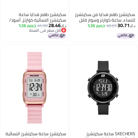
سكيتشرز طقم هدايا من سكيتشرز
سكيتشرز طقم هدايا ساعة
للنساء، ساعة كوارتز وسوار قابل
سكيتشرز النسائية كوارتز، أسود/
28.46
30.71
48.69
خصم 36%
للتكديس، طقم سوار لامع باللون
45.08
ذهبي وردي لؤلؤي
خصم 36%
د.ك‏
د.ك‏
أقل سعر في السنة
الوردي/الأسود، ساعة كوارتز
أقل سعر في السنة
SKECHERS ساعة سكيتشرز
سكيتشرز ساعة سكيتشرز النسائية