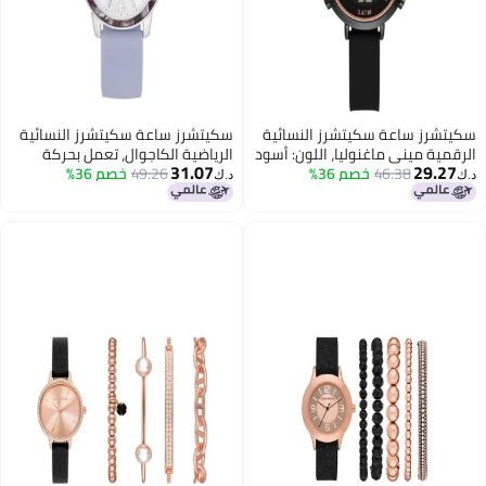
سكيتشرز ساعة سكيتشرز النسائية
سكيتشرز ساعة سكيتشرز النسائية
الرقمية ميني ماغنوليا، اللون: أسود
الرياضية الكاجوال، تعمل بحركة
31.07
29.27
(الموديل: SR6256)
46.38
خصم 36%
49.26
خصم 36%
كوارتز تناظرية، مصنوعة من
د.ك‏
د.ك‏
السيليكون أو الجلد، لون بنفسجي/
فضي، موديل SR6237