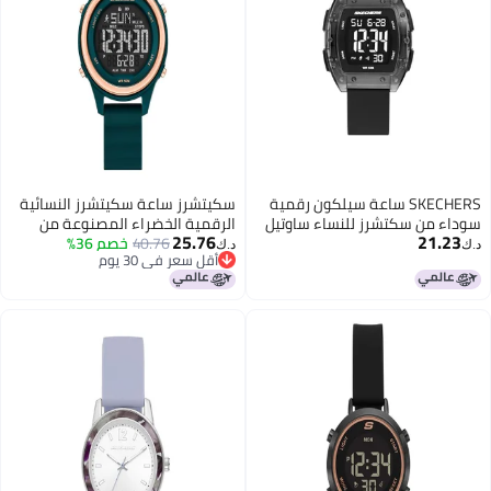
SKECHERS ساعة سيلكون رقمية
سكيتشرز ساعة سكيتشرز النسائية
سوداء من سكتشرز للنساء ساوتيل
الرقمية الخضراء المصنوعة من
25.76
21.23
40.76
السيليكون (موديل: SR6349)
خصم 36%
د.ك‏
د.ك‏
أقل سعر في 30 يوم
أقل سعر في 30 يوم