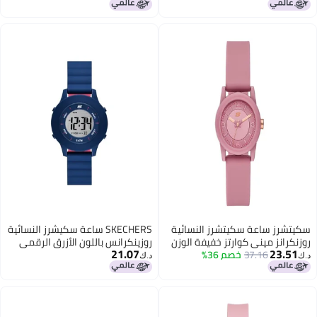
(موديل: SR6235)
كوارتز، SR6237
سكيتشرز ساعة سكيتشرز النسائية
SKECHERS ساعة سكيشرز النسائية
روزنكرانز ميني كوارتز خفيفة الوزن
روزينكرانس باللون الأزرق الرقمي
21.07
23.51
37.16
خصم 36%
من المعدن أو السيليكون، ساعة
مع حزام مغناطيسي من قطعتين
د.ك‏
د.ك‏
رياضية كاجوال، لون وردي فاتح،
ساعة تناظرية