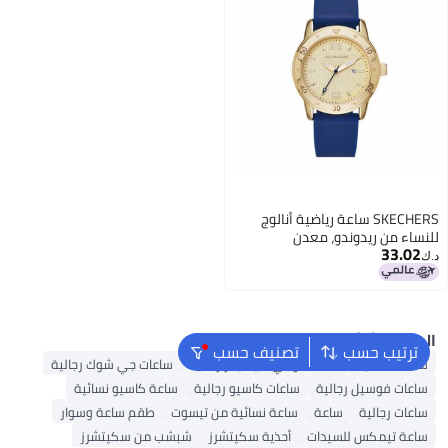
SKECHERS ساعة رياضية أنالوج
للنساء من ريدوندو، معدن
33.02
وسليكون، Navy، ساعة أنالوج
د.ك‏
البحث الشائع
ترتيب حسب
تصنيف حسب
ساعات نسائية
ساعات تومي هيلفيغر رجالية
ساعات جي شوك رجالية
ساعات فوسيل رجالية
ساعات كاسيو رجالية
ساعة كاسيو نسائية
ساعات رجالية
ساعة
ساعة نسائية من تيسوت
طقم ساعة وسوار
ساعة تيمكس للسيدات
أحذية سكيتشرز
شبشب من سكيتشرز