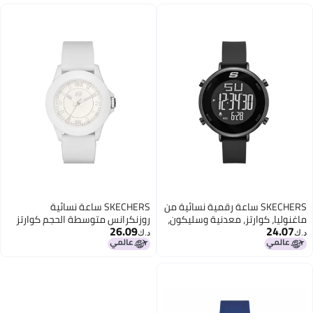
SKECHERS ساعة رقمية نسائية من
SKECHERS ساعة نسائية
ماغنوليا، كوارتز، معدنية وسليكون،
روزنكرانس متوسطة الحجم كوارتز
26.09
24.07
سوداء، ماغنوليا
بثلاثة عقارب، اللون: أبيض (الموديل:
د.ك‏
د.ك‏
SR6023)