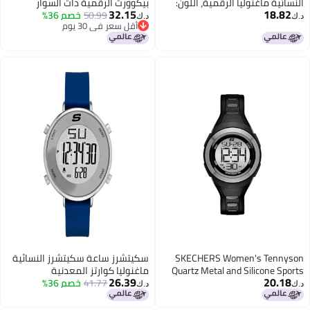
النسائية ماغنوليا الرقمية، اللون:
بيكوورث الرقمية ذات السوار
32.15
18.82
أسود (الموديل: SR6065)
50.99
خصم 36%
المغناطيسي، لون وردي فاتح
د.ك‏
د.ك‏
أقل سعر في 30 يوم
أقل سعر في 30 يوم
SKECHERS Women's Tennyson
سكيتشرز ساعة سكيتشرز النسائية
Quartz Metal and Silicone Sports
ماغنوليا كوارتز المعدنية
26.39
20.18
Digital Watch, Black, Grey, Digital
41.77
خصم 36%
والسيليكون الرقمية، فضية وزرقاء،
د.ك‏
د.ك‏
كرونوغراف، رقمية