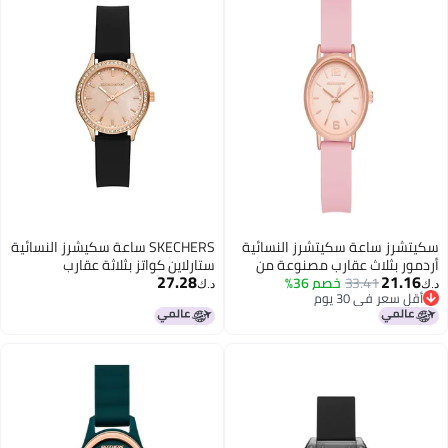
سكيتشرز ساعة سكيتشرز النسائية
SKECHERS ساعة سكيشرز النسائية
أردمور بثلاث عقارب مصنوعة من
ستارلاين كواتز بثلاثة عقارب
27.28
21.16
33.41
خصم 36%
السيليكون، اللون: وردي فاتح
د.ك‏
د.ك‏
أقل سعر في 30 يوم
(الموديل: SR6297)
أقل سعر في 30 يوم