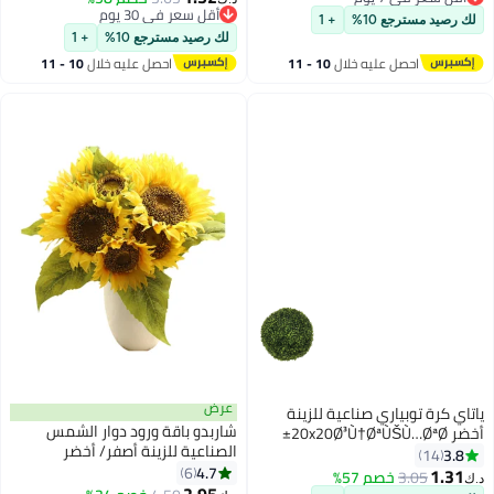
أقل سعر في 7 يوم
أقل سعر في 30 يوم
لك رصيد مسترجع 10%
+ 1
أقل سعر في 30 يوم
لك رصيد مسترجع 10%
+ 1
احصل عليه خلال
10 - 11
احصل عليه خلال
10 - 11
اغسطس
اغسطس
عرض
ياتاي كرة توبياري صناعية للزينة
شاربدو باقة ورود دوار الشمس
أخضر 20x20Ø³Ù†ØªÙŠÙ…ØªØ±
الصناعية للزينة أصفر/ أخضر
3.8
14
20Ø³Ù†ØªÙŠÙ…ØªØ±
4.7
6
1.31
3.05
خصم 57%
د.ك‏