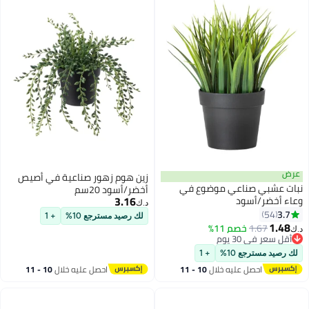
عرض
زين هوم زهور صناعية في أصيص
نبات عشبي صناعي موضوع في
أخضر/أسود 20سم
3.16
وعاء أخضر/أسود
د.ك‏
3.7
54
لك رصيد مسترجع 10%
+ 1
1.48
1.67
خصم 11%
د.ك‏
أقل سعر في 30 يوم
أقل سعر في 30 يوم
لك رصيد مسترجع 10%
+ 1
احصل عليه خلال
10 - 11
احصل عليه خلال
10 - 11
اغسطس
اغسطس