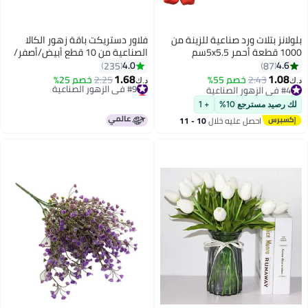
بلولانز بتلات ورد صناعية للزينة من
فلاور دستريكت باقة زهور الكالا
1000 قطعة أحمر 5x5.5سم
الصناعية من 10 قطع أبيض/أصفر/
أخضر 20سم
4.0
4.6
235
87
1.68
1.08
2.43
خصم 55%
2.25
خصم 25%
#9 في الزهور الصناعية
د.ك‏
د.ك‏
#4 في الزهور الصناعية
أقل سعر في 30 يوم
#4 في الزهور الصناعية
#9 في الزهور الصناعية
لك رصيد مسترجع 10%
+ 1
احصل عليه خلال
10 - 11
اغسطس