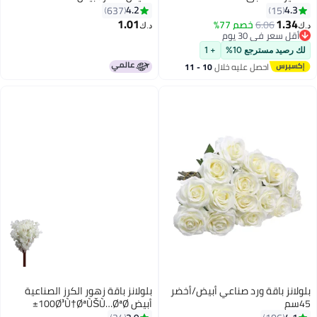
25x7.8Ø³Ù†ØªÙŠÙ…ØªØ±
4.2
4.3
637
15
1.01
1.34
6.06
خصم 77%
د.ك‏
د.ك‏
أقل سعر في 30 يوم
أقل سعر في 30 يوم
لك رصيد مسترجع 10%
+ 1
احصل عليه خلال
10 - 11
اغسطس
بلولانز باقة ورد صناعي أبيض/أخضر
بلولانز باقة زهور الكرز الصناعية
45سم
أبيض 100Ø³Ù†ØªÙŠÙ…ØªØ±