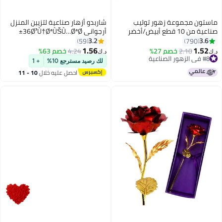
ماستون مجموعة زهور توليب
شاربدو أزهار صناعية لتزيين المنزل
صناعية من 10 قطع أبيض/أخضر
أرجواني 36Ø³Ù†ØªÙŠÙ…ØªØ±
3.2
3.6
59
790
1.56
1.52
2.10
خصم 27%
4.24
خصم 63%
د.ك‏
د.ك‏
#8 في الزهور الصناعية
لك رصيد مسترجع 10%
+ 1
#8 في الزهور الصناعية
احصل عليه خلال
10 - 11
اغسطس