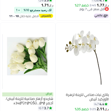
3.9
4.1
24
106
1.71
1.77
2.45
خصم 27%
د.ك‏
د.ك‏
أقل سعر في 7 يوم
لك رصيد مسترجع 10%
+ 1
أقل سعر في 7 يوم
احصل عليه خلال
10 - 11
اغسطس
عرض
ياتاي نبات صناعي للزينة لزهرة
شاربدو أزهار صناعية للزينة أبيض/
الأوركيد أبيض
أخضر 34Ø³Ù†ØªÙŠÙ…ØªØ±
104x19Ø³Ù†ØªÙŠÙ…ØªØ±
4.4
47
3.7
67
2.11
3.25
خصم 35%
د.ك‏