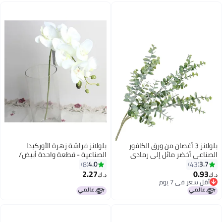
بلولانز 3 أغصان من ورق الكافور
بلولانز فراشة زهرة الأوركيدا
الصناعي أخضر مائل إلى رمادي
الصناعية - قطعة واحدة أبيض/
أخضر 80سم
4.0
3.7
8
43
2.27
0.93
د.ك‏
د.ك‏
أقل سعر في 7 يوم
أقل سعر في 7 يوم