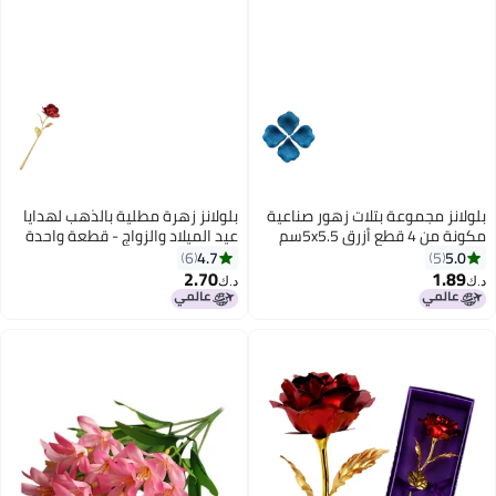
بلولانز مجموعة بتلات زهور صناعية
بلولانز زهرة مطلية بالذهب لهدايا
مكونة من 4 قطع أزرق 5x5.5سم
عيد الميلاد والزواج - قطعة واحدة
أحمر/ذهبي 25x8x5سم
4.7
5.0
6
5
2.70
1.89
د.ك‏
د.ك‏