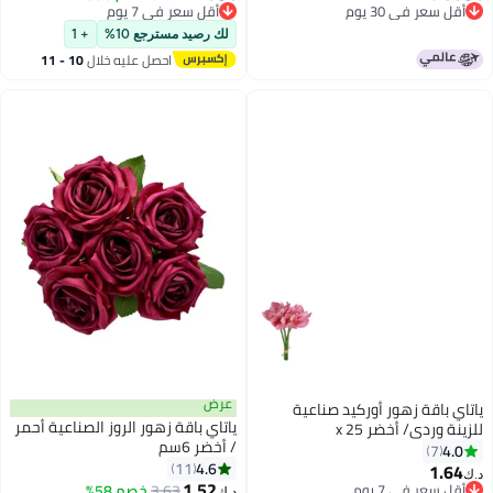
أقل سعر في 30 يوم
أقل سعر في 7 يوم
أقل سعر في 30 يوم
أقل سعر في 7 يوم
لك رصيد مسترجع 10%
+ 1
احصل عليه خلال
10 - 11
اغسطس
عرض
ياتاي باقة زهور أوركيد صناعية
ياتاي باقة زهور الروز الصناعية أحمر
للزينة وردي/ أخضر 25 x
/ أخضر 6سم
20Ø³Ù†ØªÙŠÙ…ØªØ±
4.0
7
4.6
11
1.64
د.ك‏
1.52
أقل سعر في 7 يوم
3.63
خصم 58%
د.ك‏