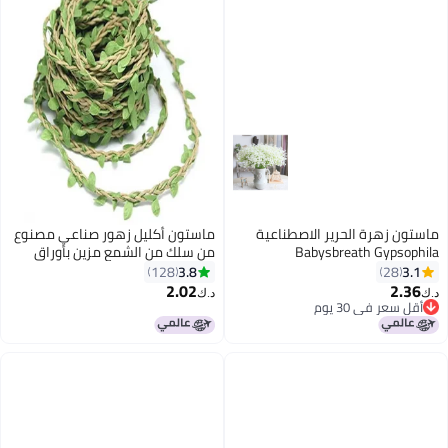
ماستون زهرة الحرير الاصطناعية
ماستون أكليل زهور صناعي مصنوع
Babysbreath Gypsophila
من سلك من الشمع مزين بأوراق
شجر صناعية بطول 10 أمتار وسمك
3.8
3.1
128
28
1 سنتيمتر، لحفلات الزفاف
2.02
2.36
د.ك‏
د.ك‏
أقل سعر في 30 يوم
أقل سعر في 30 يوم