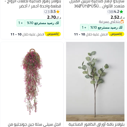
شاربدو أزهار صناعية لتزيين المنزل
بلولانز زهور صناعية لحفلات الزواج -
متعدد الألوان 36Ø³Ù†ØªÙŠÙ…
قطعة واحدة أحمر / أخضر
45Ø³Ù†ØªÙŠÙ…ØªØ±
ØªØ±
3.5
4.2
23
38
2.70
2.52
د.ك‏
د.ك‏
بتخلّص بسرعة
لك رصيد مسترجع 10%
+ 1
بتخلّص بسرعة
لك رصيد مسترجع 10%
+ 1
احصل عليه خلال
10 - 11
احصل عليه خلال
10 - 11
اغسطس
اغسطس
بلولانز باقة أوراق الكافور الصناعية
انجل سيتي سلة جين جونجليو من