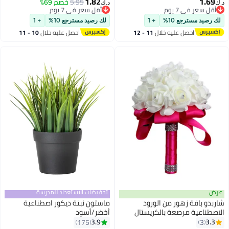
1.82
1.69
5.95
خصم 69%
د.ك‏
د.ك‏
أقل سعر في 7 يوم
أقل سعر في 7 يوم
أقل سعر في 7 يوم
أقل سعر في 7 يوم
لك رصيد مسترجع 10%
+ 1
لك رصيد مسترجع 10%
+ 1
احصل عليه خلال
11 - 12
احصل عليه خلال
10 - 11
اغسطس
اغسطس
عرض
تخفيضات الاستعداد للمدرسة
شاربدو باقة زهور من الورود
ماستون نبتة ديكور اصطناعية
الاصطناعية مرصعة بالكريستال
أخضر/أسود
أبيض/ وردي 25سم
3.9
3.3
175
3