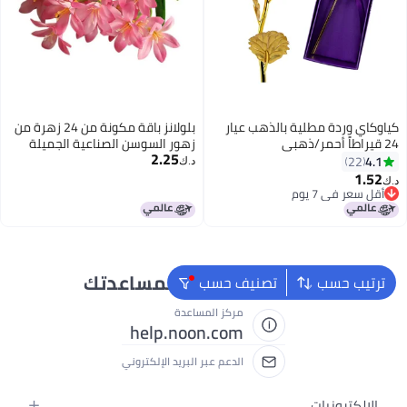
كياوكاي وردة مطلية بالذهب عيار
بلولانز باقة مكونة من 24 زهرة من
24 قيراطاً أحمر/ذهبي
زهور السوسن الصناعية الجميلة
2.25
26x9.5x8سم
وردي/ أخضر 36سم
4.1
22
د.ك‏
1.52
د.ك‏
أقل سعر في 7 يوم
أقل سعر في 7 يوم
نحن دائماً جاهزون لمساعدتك
ترتيب حسب
تصنيف حسب
مركز المساعدة
help.noon.com
الدعم عبر البريد الإلكتروني
الإلكترونيات