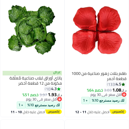
عرض
طقم بتلات زهور صناعية من 1000
ياتاي أوراق لبلاب صناعية مٌعلّقة
قطعة أحمر
مكونة من 12 قطعة أخضر
4.5
133
230Ø³Ù†ØªÙŠÙ…ØªØ±
4.3
10
1.08
3.03
خصم 64%
د.ك‏
1.93
أقل سعر في 30 يوم
3.97
خصم 51%
د.ك‏
أقل سعر في 30 يوم
أقل سعر في 30 يوم
لك رصيد مسترجع 10%
+ 1
أقل سعر في 30 يوم
لك رصيد مسترجع 10%
+ 1
احصل عليه خلال
11 - 12
احصل عليه خلال
10 - 11
اغسطس
اغسطس