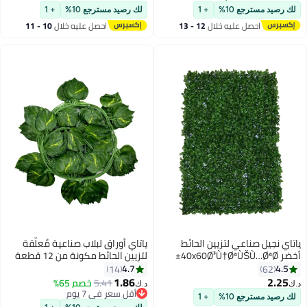
لك رصيد مسترجع 10%
+ 1
لك رصيد مسترجع 10%
+ 1
احصل عليه خلال
12 - 13
احصل عليه خلال
10 - 11
اغسطس
اغسطس
ياتاي نجيل صناعي لتزيين الحائط
ياتاي أوراق لبلاب صناعية مٌعلّقة
أخضر 40x60Ø³Ù†ØªÙŠÙ…ØªØ±
لتزيين الحائط مكونة من 12 قطعة
أخضر 2.3متر
4.7
4.5
14
62
1.86
2.25
5.41
خصم 65%
د.ك‏
د.ك‏
أقل سعر في 7 يوم
لك رصيد مسترجع 10%
+ 1
أقل سعر في 7 يوم