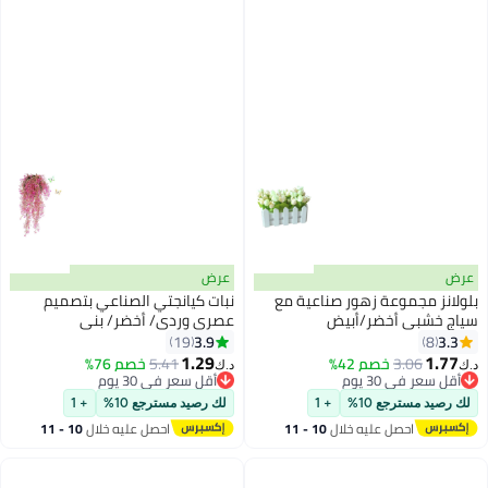
عرض
عرض
بلولانز مجموعة زهور صناعية مع
نبات كيانجتي الصناعي بتصميم
سياج خشبي أخضر/أبيض
عصري وردي/ أخضر/ بني
83x12x11Ø³Ù†ØªÙŠÙ…ØªØ±
3.9
3.3
19
8
1.29
1.77
3.06
خصم 42%
5.41
خصم 76%
د.ك‏
د.ك‏
أقل سعر في 30 يوم
أقل سعر في 30 يوم
أقل سعر في 30 يوم
أقل سعر في 30 يوم
لك رصيد مسترجع 10%
+ 1
لك رصيد مسترجع 10%
+ 1
احصل عليه خلال
10 - 11
احصل عليه خلال
10 - 11
اغسطس
اغسطس