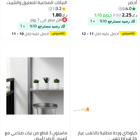
أخضر
النباتات الصناعية للتعليق والتثبيت
على الحائط وردة حمراء one size
3.2
4.0
21
59
centimeter
1.80
2.25
2.52
خصم 10%
د.ك‏
د.ك‏
أقل سعر في 7 يوم
لك رصيد مسترجع 10%
+ 1
أقل سعر في 7 يوم
لك رصيد مسترجع 10%
+ 1
احصل عليه خلال
11 - 12
احصل عليه خلال
10 - 11
اغسطس
اغسطس
كياوكاي وردة مطلية بالذهب عيار
ماستون 3 قطع من نبات صناعي مع
24 قيراط ذهبي
أصيص أخضر/أبيض