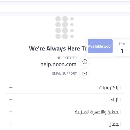
Qty
Available Soon
We're Always Here To Help
1
HELP CENTER
help.noon.com
EMAIL SUPPORT
الإلكترونيات
الجوالات
الأزياء
التابلت
أزياء نسائية
المطبخ والأجهزة المنزلية
اللابتوبات
أزياء رجالية
الحمام
الأجهزة المنزلية
الجمال
أزياء البنات