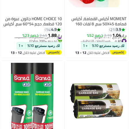
MOMENT أكياس القمامة، أكياس
HOME CHOICE 10 جالون، عبوة من
قمامة 50X45 سم، 8 لفات 160
120 قطعة، حجم 54*60 سم، أكياس
كيس بكميات كبيرة
قمامة، أكياس نفايات قابلة للتحلل،
4.9
3.9
14
21
بطانات سلة المهملات
1.88
1.04
2.19
خصم 52%
#11 في مستلزمات التنظيف
2.45
خصم 23%
د.ك‏
د.ك‏
#5 في مستلزمات التنظيف
تم بيع +200 مؤخرًا
بتخلّص بسرعة
#11 في مستلزمات التنظيف
لك رصيد مسترجع 10%
+ 1
لك رصيد مسترجع 10%
+ 1
تم بيع +270 مؤخرًا
احصل عليه خلال
12 - 13
احصل عليه خلال
12 - 13
#5 في مستلزمات التنظيف
اغسطس
اغسطس