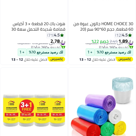
HOME CHOICE 30 جالون، عبوة من
هوت باك 20 قطعة × 3 أكياس
60 قطعة، حجم 60*90 سم (20
قمامة شديدة التحمل سعة 30
كيس قمامة × 3 لفات)، أكياس
جالون
4.5
4.5
71
12
قمامة قابلة للتحلل البيولوجي،
2.78
1.89
#3 في مستلزمات التنظيف
2.45
خصم 22%
#2 في مستلزمات التنظيف
د.ك‏
د.ك‏
بطانات سلة المهملات
تم بيع +160 مؤخرًا
تم بيع +260 مؤخرًا
#3 في مستلزمات التنظيف
#2 في مستلزمات التنظيف
لك رصيد مسترجع 10%
+ 1
لك رصيد مسترجع 10%
+ 1
احصل عليه خلال
12 - 13
احصل عليه خلال
12 - 13
اغسطس
اغسطس