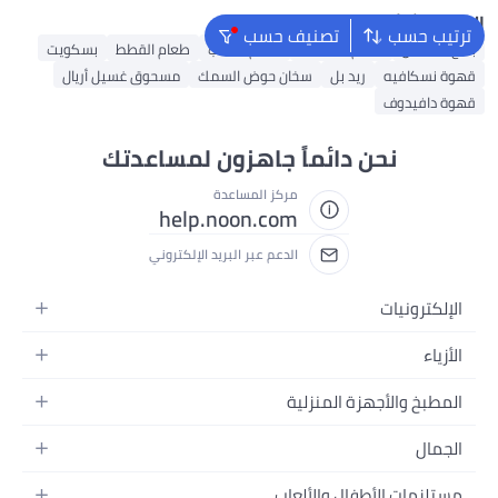
البحث الشائع
ترتيب حسب
تصنيف حسب
بخاخ القماش
طعام الأسماك
طعام الكلاب
طعام القطط
بسكويت
قهوة نسكافيه
ريد بل
سخان حوض السمك
مسحوق غسيل أريال
قهوة دافيدوف
نحن دائماً جاهزون لمساعدتك
مركز المساعدة
help.noon.com
الدعم عبر البريد الإلكتروني
الإلكترونيات
الجوالات
الأزياء
التابلت
أزياء نسائية
المطبخ والأجهزة المنزلية
اللابتوبات
أزياء رجالية
الحمام
الأجهزة المنزلية
الجمال
أزياء البنات
ديكور البيت
الكاميرات
العطور
أزياء الأولاد
مستلزمات الأطفال والألعاب