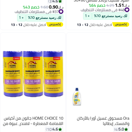
90 قطعة، الحجم 46*52 سم (30
4.6
3
1.51
4.25
خصم 64%
سم، أكياس قمامة متينة مانعة
كيس قمامة × 3 لفات معطرة)
0.90
1.60
خصم 43%
د.ك‏
د.ك‏
#48 في مستلزمات التنظيف
للتسرب، أكياس قمامة معاد
#37 في مستلزمات التنظيف
#48 في مستلزمات التنظيف
تدويرها من البولي إيثيلين عالي
#37 في مستلزمات التنظيف
لك رصيد مسترجع 10%
+ 1
لك رصيد مسترجع 10%
+ 1
الكثافة، 5 لفات × 15 كيسًا للمنزل
احصل عليه خلال
12 - 13
احصل عليه خلال
12 - 13
والمكتب والحمام
اغسطس
اغسطس
Ora مسحوق غسيل أورا بالأركان
HOME CHOICE 10 جالون من أكياس
والمسك، إيطاليا
القمامة المعطرة - لافندر، عبوة من
90 قطعة، الحجم 54*60 سم، (عبوة
4.6
5.0
10
4