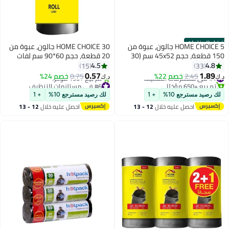
أفضل المنتجات
HOME CHOICE 5 جالون، عبوة من
HOME CHOICE 30 جالون، عبوة من
150 قطعة، حجم 45x52 سم (30
20 قطعة، حجم 60*90 سم لفات
كيس قمامة × 5 لفات)، أكياس
أكياس القمامة، قابلة للتحلل،
4.5
4.8
15
33
قمامة قابلة للتحلل البيولوجي،
بطانات سلة المهملات
0.57
1.89
#1 في مستلزمات التنظيف
2.45
خصم 22%
0.75
خصم 24%
د.ك‏
د.ك‏
بطانات سلة المهملات
تم بيع +650 مؤخرًا
#6 في مستلزمات التنظيف
#1 في مستلزمات التنظيف
بتخلّص بسرعة
لك رصيد مسترجع 10%
+ 1
لك رصيد مسترجع 10%
+ 1
تم بيع +190 مؤخرًا
احصل عليه خلال
12 - 13
احصل عليه خلال
12 - 13
#6 في مستلزمات التنظيف
اغسطس
اغسطس