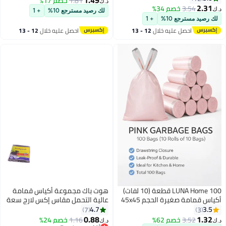
1.81
خصم 17%
د.ك‏
كيس × 3
2.31
3.54
خصم 34%
د.ك‏
لك رصيد مسترجع 10%
+ 1
لك رصيد مسترجع 10%
+ 1
احصل عليه خلال
12 - 13
احصل عليه خلال
12 - 13
اغسطس
اغسطس
LUNA Home 100 قطعة (10 لفات)
هوت باك مجموعة أكياس قمامة
أكياس قمامة صغيرة الحجم 45x45
عالية التحمل مقاس إكس لارج سعة
سم؛ أكياس قمامة سميكة وقوية
60 جالوناً من 10 قطع أسود
4.7
3.5
7
3
للغاية. أكياس قمامة مانعة للتسرب
95x120سم
0.88
1.32
3.52
خصم 62%
1.16
خصم 24%
د.ك‏
د.ك‏