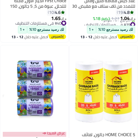
غلاد كيس قمامة متين وقابل
First Choice الخيار الأول، قابلة
للتمدد من تاف ستاف مع مقبض، 30
للتحلل، عبوة من 5، 5 جالون، 150
كيسًا متوسطًا
قطعة من أكياس القمامة (5x30s)
4.6
4.8
10
19
أكياس القمامة، حجم 46x52 سم،
1.65
1.04
1.27
خصم 18%
د.ك‏
د.ك‏
أكياس القمامة، بطانة سلة
#39 في مستلزمات التنظيف
#40 في مستلزمات التنظيف
أقل سعر في 7 يوم
#40 في مستلزمات التنظيف
المهملات، أكياس النفايات
لك رصيد مسترجع 10%
+ 1
لك رصيد مسترجع 10%
+ 1
تم بيع +70 مؤخرًا
للاستخدام الداخلي والخارجي، صغير
احصل عليه خلال
12 - 13
احصل عليه خلال
12 - 13
#39 في مستلزمات التنظيف
جداً
اغسطس
اغسطس
عرض الميجا 📣
HOME CHOICE 5 جالون، لفائف