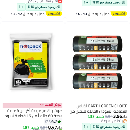
للاستخدام في المطبخ والمدرسة
أقل سعر في 7 يوم
لك رصيد مسترجع 10%
+ 1
والمنزل والمكتب.
أقل سعر في 7 يوم
لك رصيد مسترجع 10%
+ 1
احصل عليه خلال
13 - 14
احصل عليه خلال
12 - 13
اغسطس
اغسطس
عرض الميجا 📣
EARTH GREEN CHOICE أكياس
هوت باك مجموعة أكياس قمامة
القمامة السوداء القابلة للتحلل من
3.96
سعة 60 جالوناً من 15 قطعة أسود
5.94
خصم 33%
إيرث غرين تشويس 55 جالون (80 ×
د.ك‏
بتخلّص بسرعة
95x120سم
4.7
110 سم) – أكياس قمامة متوسطة
23
بتخلّص بسرعة
0.47
ثقيلة، بطانات صناديق مقاومة
3.87
خصم 87%
لك رصيد مسترجع 10%
+ 1
د.ك‏