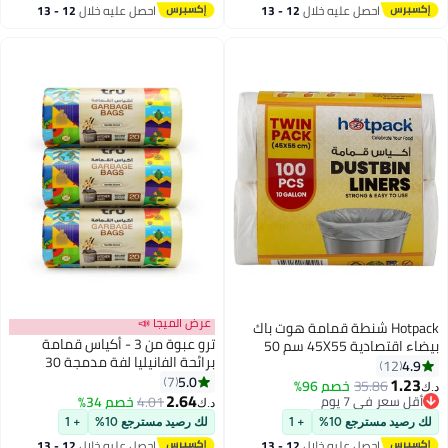
احصل عليه خلال
12 - 13
احصل عليه خلال
12 - 13
اغسطس
اغسطس
عرض الميجا 📣
Hotpack شنطة قمامة هوت باك
ترو عبوة من 3 - أكياس قمامة
بيضاء اقتصادية 45X55 سم 50
برائحة الفانيليا لفة مدمجة 30
قطعة × 2 لفة
4.9
12
جالون، متوسطة (سلة المطبخ)،
5.0
7
1.23
35.86
خصم 96%
د.ك‏
60x90 سم - 20 كيس × 3
2.64
أقل سعر في 7 يوم
4.01
خصم 34%
د.ك‏
أقل سعر في 7 يوم
لك رصيد مسترجع 10%
+ 1
لك رصيد مسترجع 10%
+ 1
احصل عليه خلال
12 - 13
احصل عليه خلال
12 - 13