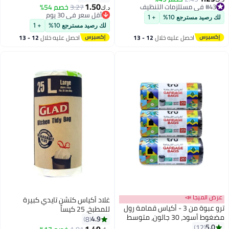
1.50
#43 في مستلزمات التنظيف
3.27
خصم 54%
د.ك‏
#43 في مستلزمات التنظيف
أقل سعر في 30 يوم
لك رصيد مسترجع 10%
+ 1
أقل سعر في 30 يوم
لك رصيد مسترجع 10%
+ 1
احصل عليه خلال
12 - 13
احصل عليه خلال
12 - 13
اغسطس
اغسطس
عرض الميجا 📣
غلاد أكياس كتشن تايدي كبيرة
ترو عبوة من 3 - أكياس قمامة رول
للمطبخ، 25 كيساً
مضغوط أسود، 30 جالون، متوسط
4.9
8
(سلة المطبخ)، 60x90 سم - 20
5.0
12
1.49