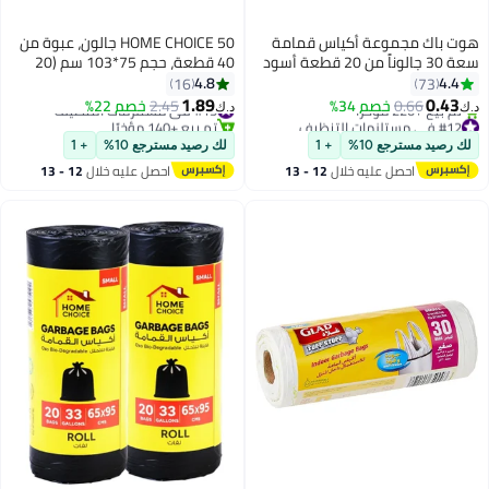
هوت باك مجموعة أكياس قمامة
HOME CHOICE 50 جالون، عبوة من
سعة 30 جالوناً من 20 قطعة أسود
40 قطعة، حجم 75*103 سم (20
65x95سم
كيس قمامة × 2 لفات)، أكياس
4.8
4.4
16
73
قمامة قابلة للتحلل البيولوجي،
1.89
0.43
0.66
خصم 34%
#15 في مستلزمات التنظيف
2.45
خصم 22%
د.ك‏
د.ك‏
بطانات سلة المهملات
#12 في مستلزمات التنظيف
تم بيع +140 مؤخرًا
بتخلّص بسرعة
#15 في مستلزمات التنظيف
لك رصيد مسترجع 10%
+ 1
لك رصيد مسترجع 10%
+ 1
تم بيع +220 مؤخرًا
احصل عليه خلال
12 - 13
احصل عليه خلال
12 - 13
#12 في مستلزمات التنظيف
اغسطس
اغسطس