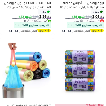
ترو عبوة من 3 - أكياس قمامة
HOME CHOICE 60 جالون، عبوة من
معطرة بالفانيليا، لفة مدمجة، 10
40 قطعة، حجم 90*110 سم، (20
جالون، 54x60 سم، صغيرة (لصناديق
كيس قمامة × 2 لفات)، أكياس
3.7
4.7
3
7
المكتب) - 30 كيس × 3
قمامة قابلة للتحلل البيولوجي
2.26
2.03
#25 في مستلزمات التنظيف
3.30
خصم 38%
#20 في مستلزمات التنظيف
2.93
خصم 22%
د.ك‏
د.ك‏
للاستخدام الشاق، بطانات سلة
أقل سعر في 30 يوم
تم بيع +120 مؤخرًا
#25 في مستلزمات التنظيف
#20 في مستلزمات التنظيف
المهملات
لك رصيد مسترجع 10%
+ 1
لك رصيد مسترجع 10%
+ 1
احصل عليه خلال
12 - 13
احصل عليه خلال
12 - 13
اغسطس
اغسطس
عرض الميجا 📣
MOMENT أكياس القمامة، أكياس