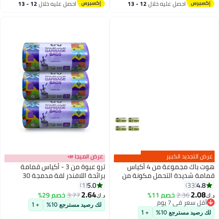
احصل عليه خلال
12 - 13
احصل عليه خلال
12 - 13
اغسطس
اغسطس
عرض التجديد الكبير
عرض الميجا 📣
هوت باك مجموعة من 4 أكياس
ترو عبوة من 3 - أكياس قمامة
قمامة شديدة التحمل مكونة من
برائحة اللافندر لفة مدمجة 30
50 قطعة باللون الأبيض مقاس 45 ×
جالون، متوسطة (سلة المطبخ)،
5.0
4.8
1
33
55 سم سعة 10 جالون
60x90 سم - 20 كيس × 3
2.64
2.08
2.36
خصم 11%
3.77
خصم 29%
د.ك‏
د.ك‏
أقل سعر في 7 يوم
لك رصيد مسترجع 10%
+ 1
أقل سعر في 7 يوم
لك رصيد مسترجع 10%
+ 1