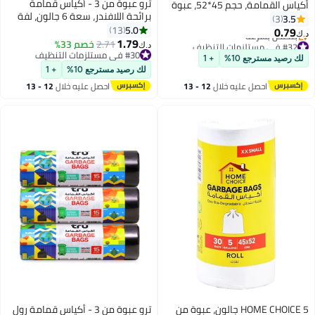
ترو عبوة من 3 - أكياس قمامة
أكياس القمامة، حجم 45*52، عبوة
برائحة اللافندر، سعة 6 جالون، لفة
من 2، أكياس سلة المكتب، أكياس
3.5
3
مدمجة 46x52 سم صغيرة (للحاويات
5.0
سلة صغيرة جداً
13
0.79
د.ك‏
الصغيرة) - 30 كيس x 3
1.79
#32 في مستلزمات التنظيف
2.71
خصم 33%
د.ك‏
أقل سعر في 30 يوم
#30 في مستلزمات التنظيف
لك رصيد مسترجع 10%
+ 1
بتخلّص بسرعة
#30 في مستلزمات التنظيف
لك رصيد مسترجع 10%
+ 1
#32 في مستلزمات التنظيف
احصل عليه خلال
12 - 13
احصل عليه خلال
12 - 13
اغسطس
اغسطس
HOME CHOICE 5 جالون، عبوة من
ترو عبوة من 3 - أكياس قمامة رول