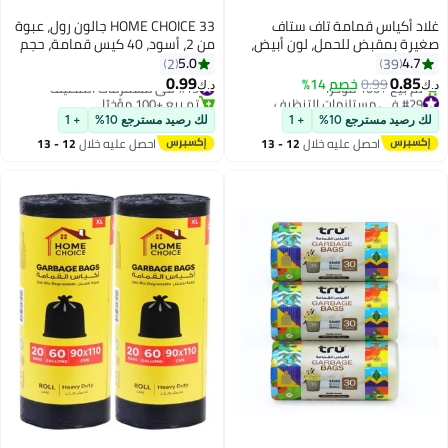
غلاد أكياس قمامة تاف ستاف
HOME CHOICE 33 جالون رول، عبوة
صغيرة بمقبض للحمل، لون أبيض،
من 2، أسود، 40 كيس قمامة، حجم
سعة 20 لتر، 30 كيس أبيض
65x95 سم، أكياس نفايات، بطانة
5.0
4.7
2
39
51x39.5سم
سلة، أكياس نفايات للاستخدام
0.99
0.85
0.99
خصم 14%
#19 في مستلزمات التنظيف
د.ك‏
د.ك‏
الداخلي والخارجي
#29 في مستلزمات التنظيف
تم بيع +100 مؤخرًا
أقل سعر في 30 يوم
#19 في مستلزمات التنظيف
لك رصيد مسترجع 10%
+ 1
لك رصيد مسترجع 10%
+ 1
تم بيع +100 مؤخرًا
احصل عليه خلال
12 - 13
احصل عليه خلال
12 - 13
#29 في مستلزمات التنظيف
اغسطس
اغسطس