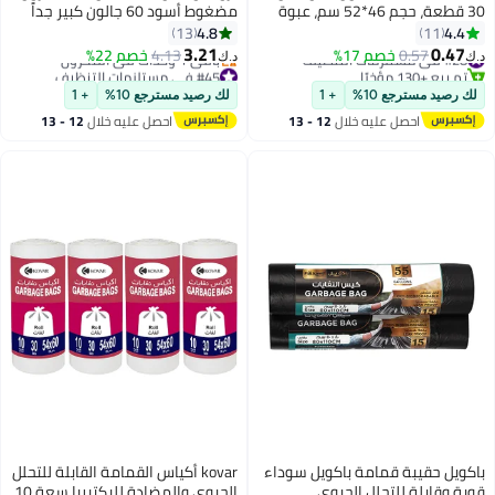
30 قطعة، حجم 46*52 سم، عبوة
مضغوط أسود 60 جالون كبير جداً
من 30 كيس قمامة، أكياس قمامة
(أكياس حاويات الشارع)، 90x110 سم
4.8
4.4
13
11
قابلة للتحلل، بطانات سلة المهملات
- 15 كيس × 3
3.21
0.47
#28 في مستلزمات التنظيف
0.57
خصم 17%
4.13
خصم 22%
د.ك‏
د.ك‏
تم بيع +130 مؤخرًا
#45 في مستلزمات التنظيف
#28 في مستلزمات التنظيف
أقل سعر في 7 يوم
لك رصيد مسترجع 10%
+ 1
لك رصيد مسترجع 10%
+ 1
باقي 1 وحدات في المخزون
احصل عليه خلال
12 - 13
احصل عليه خلال
12 - 13
#45 في مستلزمات التنظيف
اغسطس
اغسطس
باكويل حقيبة قمامة باكويل سوداء
kovar أكياس القمامة القابلة للتحلل
قوية وقابلة للتحلل الحيوي
الحيوي والمضادة للبكتيريا سعة 10