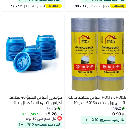
احصل عليه خلال
12 - 13
احصل عليه خلال
12 - 13
اغسطس
اغسطس
HOME CHOICE أكياس قمامة قابلة
فولانري أكياس التقيؤ 40 قطعة،
للتحلل، رول سحب 54*60 سم، 10
أكياس القيء للاستعمال مرة
جالون، عبوة من 2 (40 ورقة قمامة)،
واحدة، أكياس الغثيان بدرجة
4.9
5.0
7
4
كيس قمامة صغير جداً، رباط
المستشفى مثالية لغثيان الصباح،
5.28
0.99
6.11
خصم 13%
د.ك‏
د.ك‏
شريطي
والأطفال، والنساء الحوامل، وسائقي
أقل سعر في 30 يوم
لك رصيد مسترجع 10%
+ 1
أقل سعر في 30 يوم
سيارات الأجرة، ودوار الحركة في
لك رصيد مسترجع 10%
+ 1
السيارة، 1000 مل