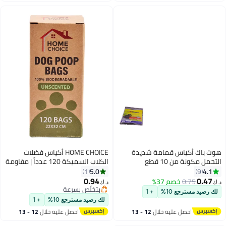
اغسطس
اغسطس
هوت باك أكياس قمامة شديدة
HOME CHOICE أكياس فضلات
التحمل مكونة من 10 قطع
الكلاب السميكة 120 عدداً | مقاومة
متوسطة الحجم 30 جالون
للتسرب، قابلة للتحلل و التحويل إلى
5.0
4.1
1
9
سماد
0.94
0.47
0.75
خصم 37%
د.ك‏
د.ك‏
بتخلّص بسرعة
لك رصيد مسترجع 10%
+ 1
بتخلّص بسرعة
لك رصيد مسترجع 10%
+ 1
احصل عليه خلال
12 - 13
احصل عليه خلال
12 - 13
اغسطس
اغسطس