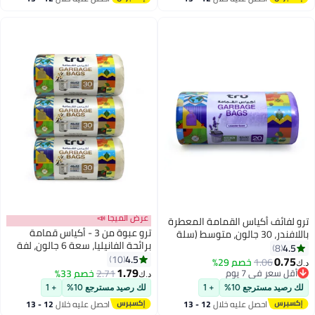
اغسطس
اغسطس
عرض الميجا 📣
ترو لفائف أكياس القمامة المعطرة
ترو عبوة من 3 - أكياس قمامة
باللافندر، 30 جالون، متوسط (سلة
برائحة الفانيليا، سعة 6 جالون، لفة
المطبخ)، 60x90 سم - 20 كيس
4.5
8
مدمجة 46x52 سم - 30 كيس x 3
4.5
10
0.75
1.06
خصم 29%
د.ك‏
1.79
أقل سعر في 7 يوم
2.71
خصم 33%
د.ك‏
أقل سعر في 7 يوم
لك رصيد مسترجع 10%
+ 1
لك رصيد مسترجع 10%
+ 1
احصل عليه خلال
12 - 13
احصل عليه خلال
12 - 13