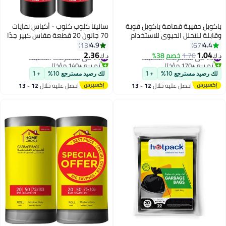
باكويل حقيبة قمامة باكويل قوية
سانيتا كلوب كلوب - أكياس نفايات
وقابلة للتحلل الحيوي للاستخدام
70 جالون 20 قطعة مقاس كبير جدًا
الثقيل disposable 20 قطعة 60x90
4.9
4.4
13
67
سم عبوة من 2 لفة
2.36
1.04
#9 في مستلزمات التنظيف
1.70
خصم 38%
#4 في مستلزمات التنظيف
د.ك‏
د.ك‏
تم بيع +170 مؤخرًا
تم بيع +140 مؤخرًا
#9 في مستلزمات التنظيف
#4 في مستلزمات التنظيف
لك رصيد مسترجع 10%
+ 1
لك رصيد مسترجع 10%
+ 1
احصل عليه خلال
12 - 13
احصل عليه خلال
12 - 13
اغسطس
اغسطس