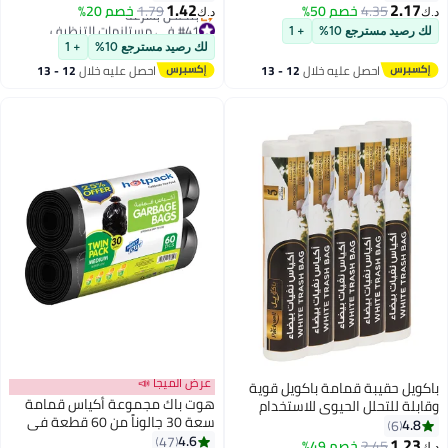
من 30 كيس قمامة × 3 لفات
1.42
2.17
4.35
خصم 50%
1.79
خصم 20%
د.ك‏
د.ك‏
معطرة)، أكياس قمامة قابلة للتحلل
#41 في مستلزمات التنظيف
لك رصيد مسترجع 10%
+ 1
أقل سعر في 30 يوم
الحيوي، بطانات سلة المهملات
لك رصيد مسترجع 10%
+ 1
بتخلّص بسرعة
احصل عليه خلال
12 - 13
احصل عليه خلال
12 - 13
#41 في مستلزمات التنظيف
اغسطس
اغسطس
عرض الميجا 📣
باكويل حقيبة قمامة باكويل قوية
هوت باك مجموعة أكياس قمامة
وقابلة للتحلل الحيوي للاستخدام
سعة 30 جالوناً من 60 قطعة في
الثقيل 30 قطعة 46x52 سم عبوة
4.8
6
عبوة مزدوجة أسود 65x95سم
4.6
من 5 قطع رول
47
1.23
2.45
خصم 49%
د.ك‏