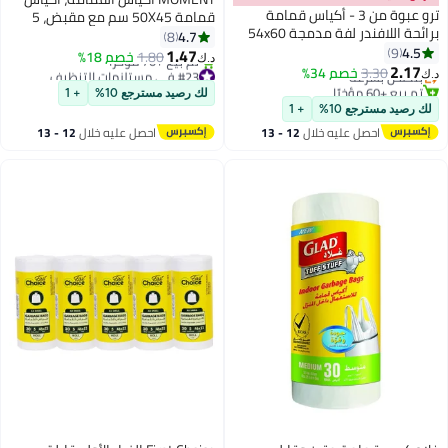
ترو عبوة من 3 - أكياس قمامة
قمامة 50X45 سم مع مقبض، 5
برائحة اللافندر لفة مدمجة 54x60
لفات 50 كيس بكميات كبيرة
4.7
8
#26 في مستلزمات التنظيف
سم - 30 كيس × 3
4.5
9
1.47
أقل سعر في 7 يوم
1.80
خصم 18%
د.ك‏
2.17
3.30
بتخلّص بسرعة
خصم 34%
#23 في مستلزمات التنظيف
د.ك‏
تم بيع +60 مؤخرًا
أقل سعر في 7 يوم
لك رصيد مسترجع 10%
+ 1
#26 في مستلزمات التنظيف
تم بيع +70 مؤخرًا
لك رصيد مسترجع 10%
+ 1
#23 في مستلزمات التنظيف
احصل عليه خلال
12 - 13
احصل عليه خلال
12 - 13
اغسطس
اغسطس