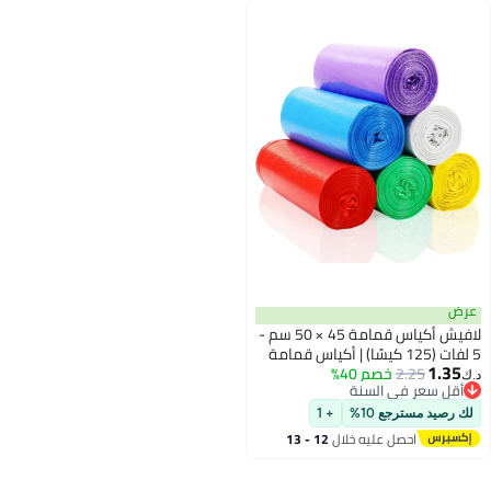
عرض
لافيش أكياس قمامة 45 × 50 سم -
5 لفات (125 كيسًا) | أكياس قمامة
1.35
2.25
خصم 40%
صغيرة قابلة للتحلل الحيوي للمنزل
د.ك‏
أقل سعر في السنة
والمطبخ والمكتب | ألوان متنوعة
أقل سعر في السنة
لك رصيد مسترجع 10%
+ 1
احصل عليه خلال
12 - 13
اغسطس