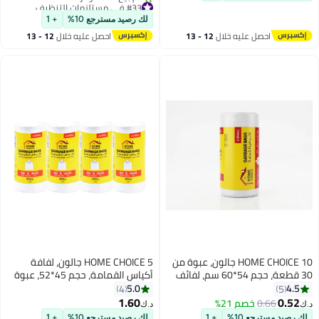
للتسرب – 15 كيس في العبوة،
#33 في مستلزمات التنظيف
أقل سعر في 30 يوم
عبوة من 3 (إجمالي 45 كيس)
لك رصيد مسترجع 10%
+ 1
تم بيع +60 مؤخرًا
احصل عليه خلال
12 - 13
احصل عليه خلال
12 - 13
#33 في مستلزمات التنظيف
اغسطس
اغسطس
HOME CHOICE 10 جالون، عبوة من
HOME CHOICE 5 جالون، لفافة
30 قطعة، حجم 54*60 سم، لفائف
أكياس القمامة، حجم 45*52، عبوة
أكياس القمامة القابلة للتحلل،
من 4 (120 كيس قمامة)، أكياس
5.0
4.5
4
5
بطانات سلة المهملات
سلة المكتب، أكياس سلة صغيرة
1.60
0.52
0.66
خصم 21%
د.ك‏
د.ك‏
جداً
لك رصيد مسترجع 10%
+ 1
لك رصيد مسترجع 10%
+ 1