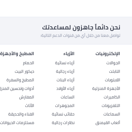
نحن دائماً جاهزون لمساعدتك
تواصل معنا من خلال أي من قنوات الدعم التالية:
الإلكترونيات
الأزياء
المطبخ والأجهزة 
الجوالات
أزياء نسائية
الحمام
التابلت
أزياء رجالية
ديكور البيت
اللابتوبات
أزياء البنات
المطبخ والسفرة
الأجهزة المنزلية
أزياء الأولاد
أدوات وتحسين المنزل
الكاميرات
الساعات
المفارش
التلفزيونات
المجوهرات
الأثاث
السماعات
حقائب نسائية
الفناء والحديقة
ألعاب القيمنق
نظارات رجالية
مستلزمات الحيوانات ا