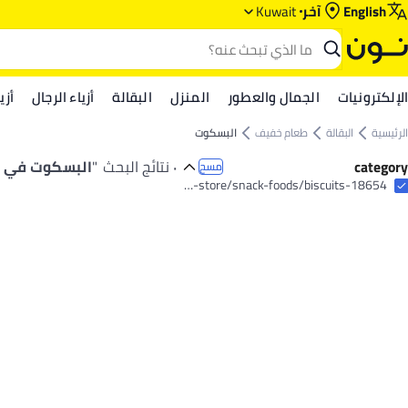
English
آخر
Kuwait
الإلكترونيات
الجمال والعطور
المنزل
البقالة
أزياء الرجال
أزي
الرئيسية
البقالة
طعام خفيف
البسكوت
category
٠ نتائج البحث
"
البسكوت في ا
مسح
grocery-store/snack-foods/biscuits-18654