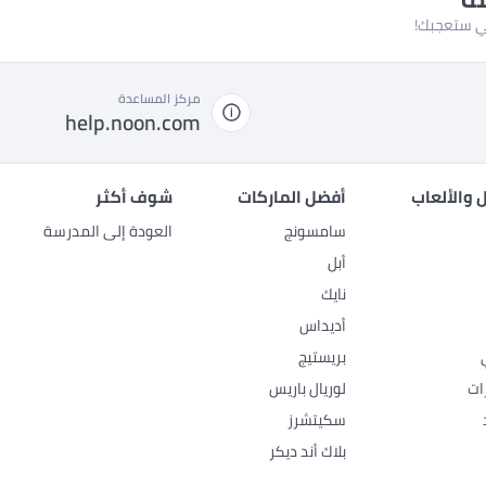
لتي ستعجبك!
مركز المساعدة
help.noon.com
 والألعاب
أفضل الماركات
شوف أكثر
سامسونج
العودة إلى المدرسة
أبل
نايك
أديداس
بريستيج
ات
لوريال باريس
سكيتشرز
بلاك أند ديكر