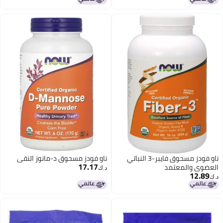
ناو فودز مسحوق فايبر-3 النباتي
ناو فودز مسحوق د-مانوز النقي
17.17
والمعتمد
د.ك‏
1