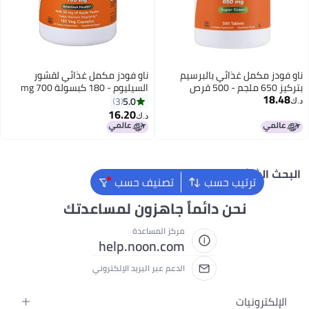
ز مكمل غذائي بالبرسيم
ناو فودز مكمل غذائي لقشور
السيليوم - 180 كبسولة 700 mg
1
5.0
3
16.20
د.ك‏
الشائع
ترتيب حسب
تصنيف حسب
نحن دائماً جاهزون لمساعدتك
مركز المساعدة
help.noon.com
الدعم عبر البريد الإلكتروني
كترونيات