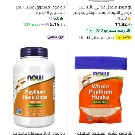
 مكمل غذائي بالنياسين
ناو فودز مسحوق عشب البحر
مزدوج القوة لا يسبب توهج وبتركيز
العضوي 8 أوقية
5.0
1
5.14
1
6.75
خصم 23%
د.ك‏
مسترجع 10%
+ 1
احصل عليه خلال
12 - 13
اغسطس
 قشور السيليوم الكاملة -
ناو فودز 200 كبسولة نباتية من