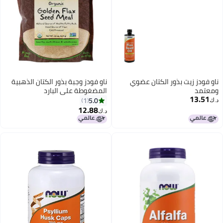
 زيت بذور الكتان عضوي
ناو فودز وجبة بذور الكتان الذهبية
المضغوطة على البارد
1
5.0
1
12.88
د.ك‏