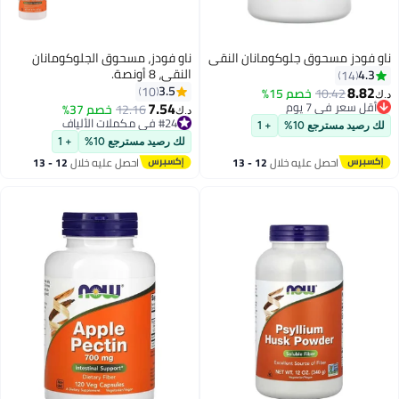
ز مسحوق جلوكومانان النقي
ناو فودز، مسحوق الجلوكومانان
النقي، 8 أونصة.
1
3.5
10
10.42
خصم 15%
7.54
 في 7 يوم
12.16
خصم 37%
د.ك‏
 في 7 يوم
#24 في مكملات الألياف
مسترجع 10%
+ 1
تم بيع +10 مؤخرًا
لك رصيد مسترجع 10%
+ 1
#24 في مكملات الألياف
احصل عليه خلال
12 - 13
احصل عليه خلال
12 - 13
اغسطس
اغسطس