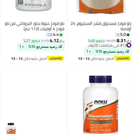
ناو فودز مسحوق قشر السيليوم، 24
ناو فودز عبوة بذور البروكلي من ناو
فودز 4 أوقيات (113 جم)
4.4
28
4.12
14.05
خصم 40%
5.70
خصم 27%
د.ك‏
لك رصيد مسترجع 10%
+ 1
ص بسرعة
مسترجع 10%
+ 1
احصل عليه خلال
12 - 13
احصل عليه خلال
12 - 13
اغسطس
اغسطس