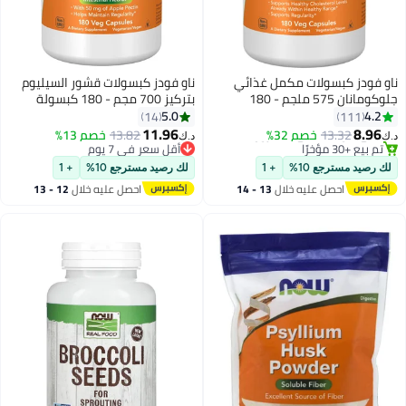
ز كبسولات مكمل غذائي
ناو فودز كبسولات قشور السيليوم
جلوكومانان 575 ملجم - 180
بتركيز 700 مجم - 180 كبسولة
5.0
14
11
11.96
ن
13.32
خصم 32%
13.82
خصم 13%
د.ك‏
ؤخرًا
أقل سعر في 7 يوم
أقل سعر في 7 يوم
مسترجع 10%
+ 1
لك رصيد مسترجع 10%
+ 1
احصل عليه خلال
13 - 14
احصل عليه خلال
12 - 13
اغسطس
اغسطس