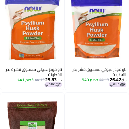
ز عبوتي مسحوق قشر بذر
ناو فودز عبوتي مسحوق قشرة بذر
القطونة
25.83
2
44.13
خصم 40%
44.13
خصم 41%
د.ك‏