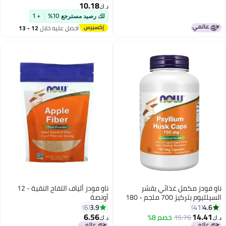
10.18
د.ك‏
لك رصيد مسترجع 10%
+ 1
احصل عليه خلال
12 - 13
اغسطس
ز مكمل غذائي بقشر
ناو فودز ألياف التفاح النقية - 12
السيلليوم بتركيز 700 ملجم - 180
أونصة
3.9
6
4
6.56
1
15.76
خصم 8%
د.ك‏