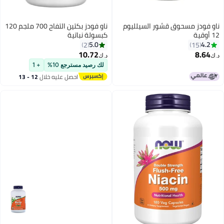
ز مسحوق قشور السيلليوم
ناو فودز بكتين التفاح 700 ملجم 120
كبسولة نباتية
5.0
2
1
10.72
د.ك‏
لك رصيد مسترجع 10%
+ 1
احصل عليه خلال
12 - 13
اغسطس