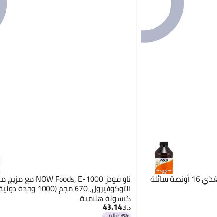
ناو فودز زيت جنين القمح المغذي 16 أونصة سائلة
ناو فودز NOW Foods, E-1000 مع مزيج
كبسولة هلامية
43.14
د.ك‏