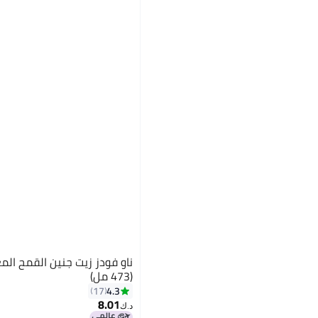
(473 مل)
4.3
17
8.01
د.ك‏