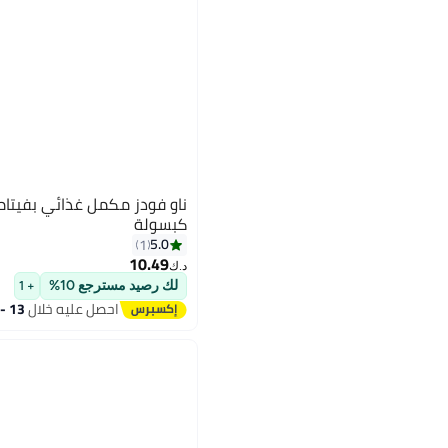
كبسولة
5.0
1
10.49
د.ك‏
لك رصيد مسترجع 10%
+ 1
احصل عليه خلال
13 - 14 اغسطس