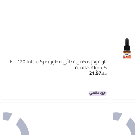
ناو فودز مكمل غذائي مطور بمركب جاما E - 120
كبسولة هلامية
21.97
د.ك‏