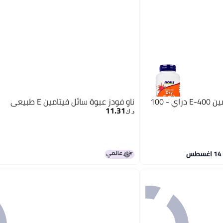
ناو فودز مكمل غذائي بفيتامين E-400 دراي - 100
ناو فودز عبوة سائل فيتامين E طبيعي
11.31
د.ك‏