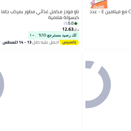
ناو فودز مكمل غذائي CoQ10 مع فيتامين E - عدد
ن
كبسولة هلامية
5.0
1
12.63
د.ك‏
لك رصيد مسترجع 10%
+ 1
احصل عليه خلال
13 - 14 اغسطس