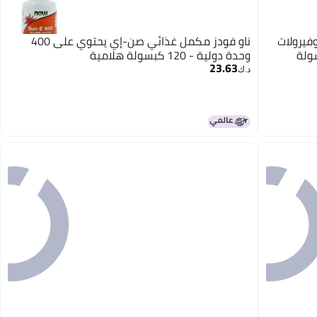
ية، توكوفيرولات
ناو فودز مكمل غذائي صن-إي يحتوي على 400
للأكسدة، 100 كبسولة
وحدة دولية - 120 كبسولة هلامية
23.63
د.ك‏