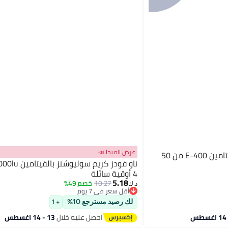
عرض الميجا 📣
ناو فودز كبسولات هلامية فيتامين E-400 من 50
4 أوقية سائلة
5.18
10.27
خصم 49%
د.ك‏
أقل سعر في 7 يوم
أقل سعر في 7 يوم
لك رصيد مسترجع 10%
+ 1
احصل عليه خلال
13 - 14 اغسطس