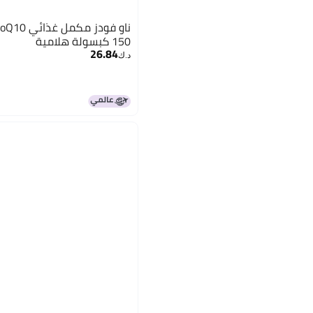
150 كبسولة هلامية
26.84
د.ك‏