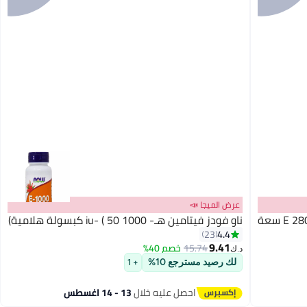
عرض الميجا 📣
ناو فودز كريم سوليوشنز بالفيتامين E 28000lu سعة
ناو فودز فيتامين هـ- 1000 iu- ( 50 كبسولة هلامية)
4.4
23
9.41
15.74
خصم 40%
د.ك‏
لك رصيد مسترجع 10%
+ 1
احصل عليه خلال
13 - 14 اغسطس