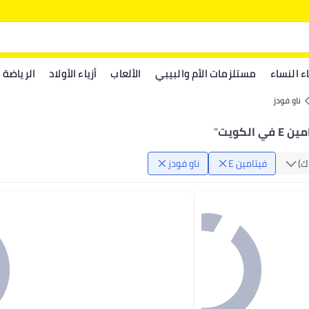
اء النساء
مستلزمات الأم والبيبي
الألعاب
أزياء الأولاد
الرياضة
ناو فودز
ي الكويت
"
‏)
فيتامين E
ناو فودز