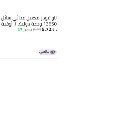
13650 وحدة دولية، 1 أوقية
5.72
6.21
خصم 7%
د.ك‏