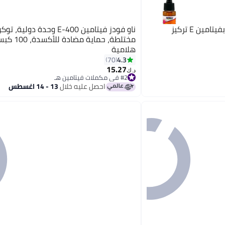
ناو فودز مكمل غذائي سائل بفيتامين E تركيز
ناو فودز فيتامين E-400 وحدة دول
مختلطة، حماية مضادة 
هلامية
4.3
70
15.27
د.ك‏
#2 في مكملات فيتامين هـ
باقي 3 وحدات في المخزون
احصل عليه خلال
13 - 14 اغسطس
#2 في مكملات فيتامين هـ