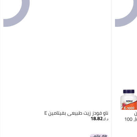
 من
ناو فودز زيت طبيعي بفيتامين E
18.82
التوكوفيرول، 670 مجم (1000 وحدة دولية)، 100
د.ك‏