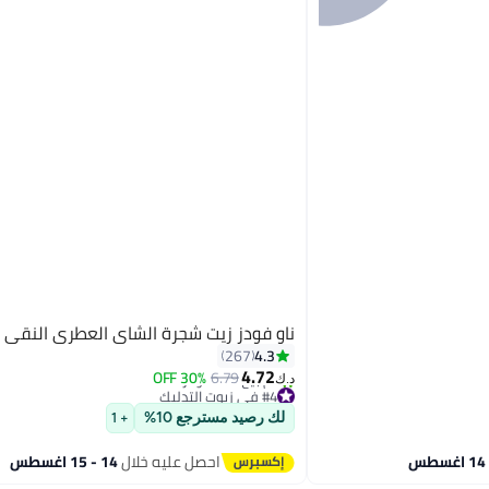
ناو فودز زيت شجرة الشاي العطري النقي 100%
4.3
267
4.72
30% OFF
6.79
د.ك‏
#4 في زيوت التدليك
تم بيع +10 مؤخرًا
لك رصيد مسترجع 10%
+ 1
#4 في زيوت التدليك
احصل عليه خلال
14 - 15 اغسطس