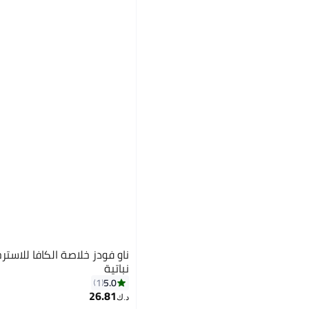
نباتية
5.0
1
26.81
د.ك‏