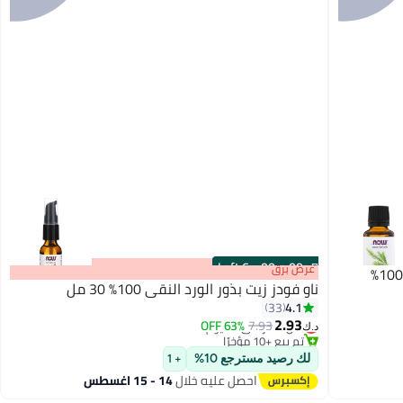
6 Left
·
00
m
:
00
s
عرض برق
ناو فودز زيت بذور الورد النقي 100٪ 30 مل
4.1
33
#16 في زيوت التدليك
2.93
7.93
أقل سعر في 30 يوم
63% OFF
د.ك‏
تم بيع +10 مؤخرًا
#16 في زيوت التدليك
لك رصيد مسترجع 10%
+ 1
احصل عليه خلال
14 - 15 اغسطس