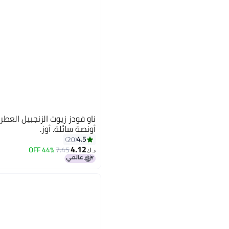
أونصة سائلة. أوز.
4.5
20
4.12
44% OFF
7.45
د.ك‏