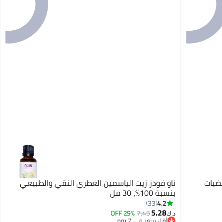
مضيات
ناو فودز زيت الياسمين العطري النقي والطبيعي
بنسبة 100%، 30 مل
4.2
33
5.28
29% OFF
7.45
د.ك‏
أقل سعر في 7 يوم