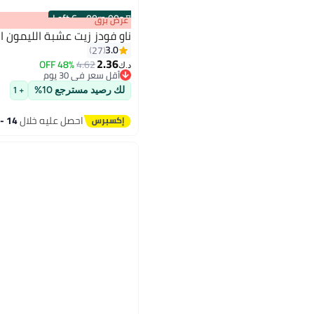
6 Left
·
00
m
:
00
s
عرض برق
ناو فودز زيت عشبة الليمون النقي 100
3.0
27
2.36
48% OFF
4.62
د.ك‏
أقل سعر في 30 يوم
أقل سعر في 30 يوم
لك رصيد مسترجع 10%
+ 1
احصل عليه خلال
14 - 15 اغسطس