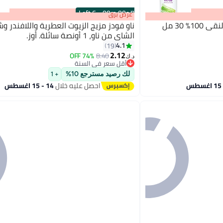
6 Left
·
00
m
:
00
s
عرض برق
٪ 30 مل
ناو فودز مزيج الزيوت العطرية واللافندر و
الشاي من ناو، 1 أونصة سائلة. أوز.
4.1
19
2.12
74% OFF
8.40
د.ك‏
أقل سعر في السنة
أقل سعر في السنة
لك رصيد مسترجع 10%
+ 1
احصل عليه خلال
14 - 15 اغسطس