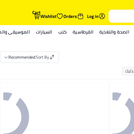
Cart
Wishlist
Orders
Log in
الصحة والتغذية
القرطاسية
كتب
السيارات
الموسيقى والمي
Recommended
:
Sort By
تدليك