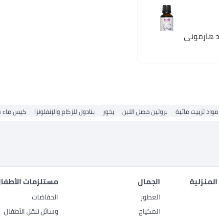
د هارموني
مواد تزييت مائية
بروتين مصل اللبن
بخور
بنادول للزكام والإنفلونزا
كيس ماء س
المنزلية
الجمال
مستلزمات الأطفال
العطور
الحفاضات
المكياج
وسائل تنقل الأطفال