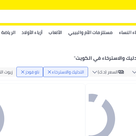
اء النساء
مستلزمات الأم والبيبي
الألعاب
أزياء الأولاد
الرياضة
دليك والاسترخاء في الكويت
"
السعر (د.ك‏)
التدليك والاسترخاء
ناو فودز
زيوت ال