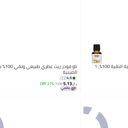
ناو فودز زيوت الزنجبيل العطرية النقية 100%، 1
ناو فودز زيت 
الصينية
4.6
22
5.13
27% OFF
7.08
د.ك‏