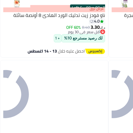
6 Left
·
00
m
:
00
s
عرض برق
شجرة
ناو فودز زيت تدليك الورد الهادئ 8 أونصة سائلة
4.0
2
3.30
60% OFF
8.40
د.ك‏
أقل سعر في 30 يوم
أقل سعر في 30 يوم
لك رصيد مسترجع 10%
+ 1
احصل عليه خلال
13 - 14 اغسطس