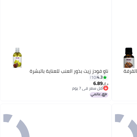
عطري طبيعي ونقي 100% بالقرفة
ناو فودز زيت بذور العنب للعناية بالبشرة
4.3
10
6.89
د.ك‏
أقل سعر في 7 يوم
أقل سعر في 7 يوم