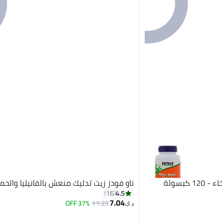
ناو فودز خلاصة الكافا للاسترخاء - 120 كبسولة
ناو فودز زيت تدليك منعش بالفانيليا والح
4.5
16
7.04
37% OFF
11.23
د.ك‏