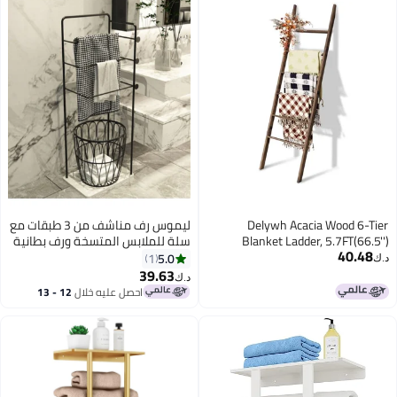
Delywh Acacia Wood 6-Tier
ليموس رف مناشف من 3 طبقات مع
Blanket Ladder, 5.7FT(66.5'')
سلة للملابس المتسخة ورف بطانية
40.48
Blanket Quilt Towel Holder Rack
للحمام وغرفة النوم
5.0
1
د.ك‏
Decorative Ladder Wooden, Easy
39.63
د.ك‏
Assembly, Rustic Farmhouse
احصل عليه خلال
12 - 13
Ladder Shelf for the Living Room
اغسطس
Bedroom Bathroom Home Decor