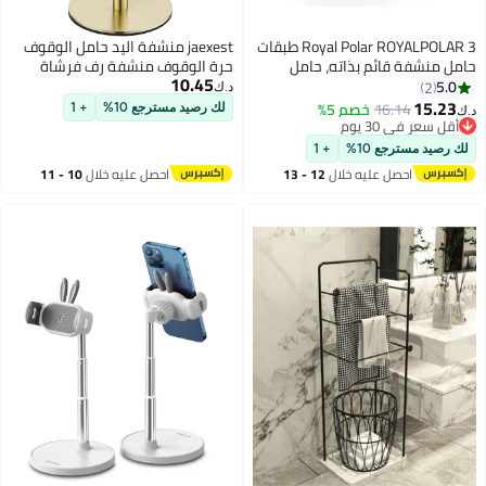
Royal Polar ROYALPOLAR 3 طبقات
jaexest منشفة اليد حامل الوقوف
حامل منشفة قائم بذاته، حامل
حرة الوقوف منشفة رف فرشاة
10.45
مناشف الحمام، حامل ملحقات
الذهب الفولاذ المقاوم للصدأ
5.0
2
د.ك‏
الحمام، منظم لتخزين الحمام،
منشفة بار رف الوقوف ، برج بار
15.23
16.14
خصم 5%
لك رصيد مسترجع 10%
+ 1
د.ك‏
مناشف اليد، غسل الملابس
للحمام مطبخ الغرور طاولة
أقل سعر في 30 يوم
أقل سعر في 30 يوم
لك رصيد مسترجع 10%
+ 1
احصل عليه خلال
12 - 13
احصل عليه خلال
10 - 11
اغسطس
اغسطس