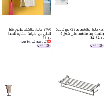
Kes حامل مناشف يد KES مع قاعدة
iSTAR حامل مناشف مزدوج قابل
رخامية، رف مناشف على شكل S،
للطي من الفولاذ المقاوم للصدأ
21
34.34
حامل مناشف يد قائم بذاته لسطح
بطول 24 بوصة للحمام / حامل
د.ك‏
د.ك‏
أقل سعر في 30 يوم
الحمام، مصنوع من الفولاذ المقاوم
مناشف / شماعة / قضيب / ملحقات
أقل سعر في 30 يوم
للصدأ SUS304 بتشطيب مصقول
الحمام
BTH2232