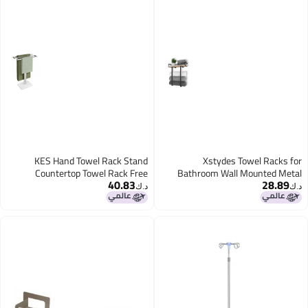
KES Hand Towel Rack Stand
Xstydes Towel Racks for
Countertop Towel Rack Free
Bathroom Wall Mounted Metal
40.83
28.89
Standing SShape Hand Towel
Towel Holder with Wooden Shelf
د.ك‏
د.ك‏
Holder with Marble Base for
for Folding Large Towels Towel
Bathroom SUS304 Stainless Steel
Storage for Small Bathroom
Polished Finished BTH223
Organizer Decor or RV Camping