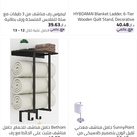
HYBDAMAI Blanket Ladder, 6-Tier
ليموس رف مناشف من 3 طبقات مع
Wooden Quilt Stand, Decorative
سلة للملابس المتسخة ورف بطانية
39.63
40.48
Ladder Shelf, Leaning Shelf, Wall
للحمام وغرفة النوم
د.ك‏
د.ك‏
Leaning Blanket Ladder Towel
احصل عليه خلال
12 - 13
اغسطس
Storage Rack for Living Room
(Brown)
SunnyPoint حامل مناشف معدني
Bethom حامل مناشف للحمام، حامل
ثقيل الوزن بتصميم كلاسيكي من
مناشف مثبت على الحائط مع رف