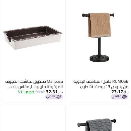
RUMOSE حامل المناشف اليدوية
Mariposa صندوق مناشف الضيوف
من رموص 13 بوصة بتشطيب
المزخرفة ماريبوسا، مقاس واحد،
32.31
23.17
برونزي مصقول
ألمنيوم
36.42
خصم 11%
د.ك‏
د.ك‏