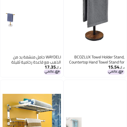
BCOZLUX Towel Holder Stand,
WAYDELI حامل منشفة يد من
Countertop Hand Towel Stand for
الذهب مع قاعدة رخامية ثقيلة
17.35
15.54
Bathroom and Kitchen, Free
شكل T حامل منشفة قائم لكونتر
د.ك‏
د.ك‏
Standing Counter Towel Rack with
الحمام
Weighted Wood Base, Rustic Black
and Brown