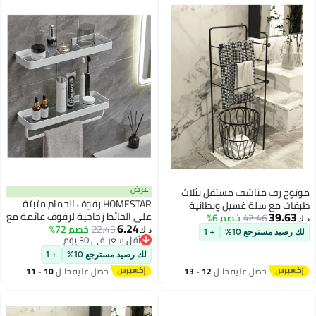
عرض
مونوج رف مناشف مستقل بثلاث
HOMESTAR رفوف الحمام مثبتة
طبقات مع سلة غسيل وبطانية
39.63
على الحائط زجاجية لرفوف عائمة مع
42.46
خصم 6%
ومنظم ملابس للحمام وغرفة النوم
د.ك‏
6.24
22.45
خصم 72%
حامل مناشف دش 2 طبقة منظم -
د.ك‏
لك رصيد مسترجع 10%
+ 1
أقل سعر في 30 يوم
أبيض
أقل سعر في 30 يوم
لك رصيد مسترجع 10%
+ 1
احصل عليه خلال
12 - 13
احصل عليه خلال
10 - 11
اغسطس
اغسطس