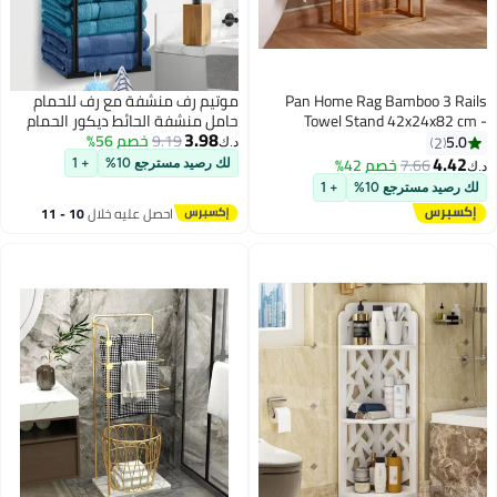
Pan Home Rag Bamboo 3 Rails
موتيم رف منشفة مع رف للحمام
Towel Stand 42x24x82 cm -
حامل منشفة الحائط ديكور الحمام
3.98
Natural - 213MTA9900144
9.19
خصم 56%
رفوف منشفة جمالية للحمام حمام
5.0
2
د.ك‏
منشفة تخزين لمنظم المناشف
4.42
7.66
خصم 42%
لك رصيد مسترجع 10%
+ 1
د.ك‏
المدرفلة
لك رصيد مسترجع 10%
+ 1
احصل عليه خلال
10 - 11
اغسطس