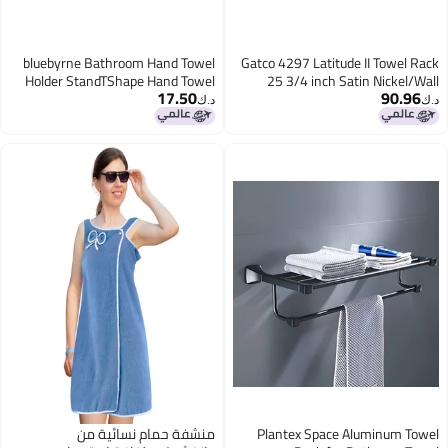
bluebyrne Bathroom Hand Towel
Gatco 4297 Latitude II Towel Rack
Holder StandTShape Hand Towel
25 3/4 inch Satin Nickel/Wall
17.50
90.96
Holder Stand SUS304 Stainless
Mounted Towel Rack with Towel
د.ك‏
د.ك‏
Steel Matte Black for
Bar For Bathroom
BathroomKitchen or Vanity
Countertop
Plantex Space Aluminum Towel
منشفة حمام نسائية من