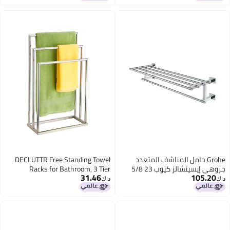
للصدأ بطلاء نيكل مصقول
Grohe حامل المناشف المتعدد
DECLUTTR Free Standing Towel
جروهي إيسينشالز كيوب 23 5/8
Racks for Bathroom, 3 Tier
31.46
105.20
إنش
Stainless Steel Bathroom Towel
د.ك‏
د.ك‏
Rack, Towel Drying Rack Stand for
Outdoor Poolside, Blanket Holder,
Chrome, DECLUTTR