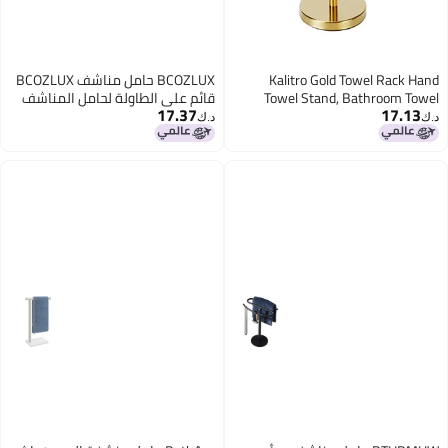
Kalitro Gold Towel Rack Hand
BCOZLUX حامل مناشف BCOZLUX
Towel Stand, Bathroom Towel
قائم على الطاولة لحامل المناشف
17.37
17.13
Holder Stand SUS304 Stainless
اليدوية للحمام والمطبخ حامل
د.ك‏
د.ك‏
Steel (Gold)
مناشف قائم مع قاعدة خشبية
مثقلة باللون الأسود والبني الريفي