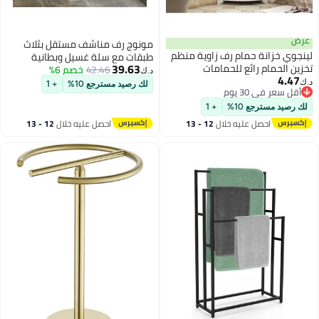
عرض
مونوج رف مناشف مستقل بثلاث
لينجوي خزانة حمام رف زاوية منظم
طبقات مع سلة غسيل وبطانية
39.63
تخزين الحمام رائع للحمامات
42.46
خصم 6%
ومنظم ملابس للحمام وغرفة النوم
د.ك‏
4.47
الصغيرة، حامل عرض زاوية للتخزين،
د.ك‏
لك رصيد مسترجع 10%
+ 1
أقل سعر في 30 يوم
حامل حمام قائم بذاته مقاوم للماء
أقل سعر في 30 يوم
لك رصيد مسترجع 10%
+ 1
احصل عليه خلال
12 - 13
احصل عليه خلال
12 - 13
اغسطس
اغسطس