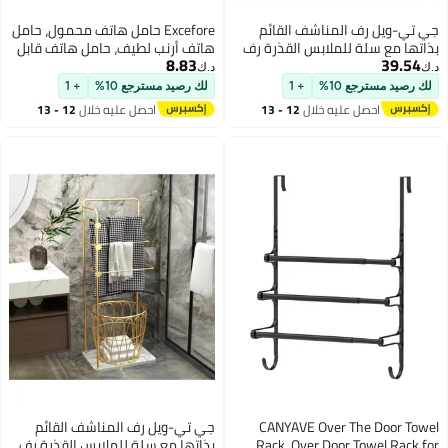
جي تي-ويل رف المناشف القائم
Excefore حامل هاتف محمول، حامل
بذاتها مع سلة للملابس القذرة رف
هاتف أرنب لطيف، حامل هاتف قابل
8.83
39.54
بطانية 3 مستويات للحمام وغرفة
لتعديل زاوية الارتفاع على المكتب،
د.ك‏
د.ك‏
النوم
حامل هاتف قابل لتعديل الارتفاع
لك رصيد مسترجع 10%
+ 1
لك رصيد مسترجع 10%
+ 1
والزاوية، متوافق مع آيفون وآيباد
احصل عليه خلال
12 - 13
احصل عليه خلال
12 - 13
وجميع الهواتف (أبيض)
اغسطس
اغسطس
CANYAVE Over The Door Towel
جي تي-ويل رف المناشف القائم
Rack, Over Door Towel Rack for
بذاتها مع سلة للملابس القذرة رف