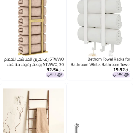
Bethom Towel Racks for
STWWO رف تخزين المناشف للحمام
Bathroom White, Bathroom Towel
STWWO، 30 بوصة، رفوف مناشف
32.54
19.92
Rack with Shelf and 3 Hooks Wall
مثبتة على الحائط مع رف يمكن أن
د.ك‏
د.ك‏
Mounted, Towel Storage Rack for
يحمل 6 مناشف كبيرة، رف مناشف
Small Bathroom
حائط للمناشف الملفوفة، ذهبي