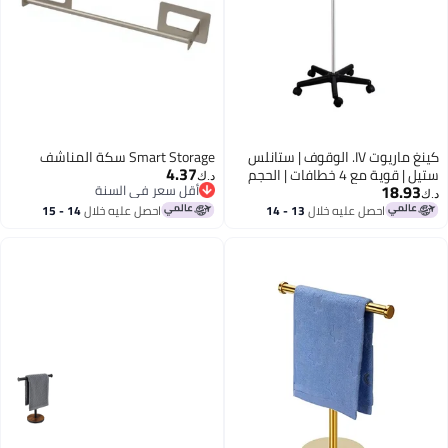
كينغ ماريوت IV. الوقوف | ستانلس
Smart Storage سكة المناشف
4.37
ستيل | قوية مع 4 خطافات | الحجم
د.ك‏
18.93
أقل سعر في السنة
العادي 115 سم، قابل للتوسيع
د.ك‏
أقل سعر في السنة
بالكامل إلى 230 سم | قاعدة بـ 5
احصل عليه خلال
13 - 14
احصل عليه خلال
14 - 15
اغسطس
اغسطس
عجلات | مثالية للمرافق الطبية
والرعاية الصحية