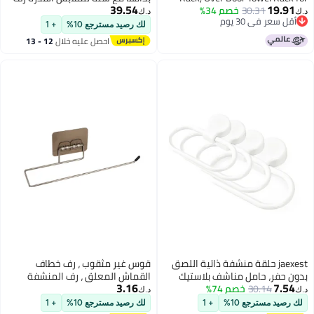
39.54
19.91
30.31
خصم 34%
Bathroom Door, Triple Towel
بطانية 3 مستويات للحمام وغرفة
د.ك‏
د.ك‏
أقل سعر في 30 يوم
Storage Holder with Hooks (Matte
النوم
لك رصيد مسترجع 10%
+ 1
أقل سعر في 30 يوم
Black)
احصل عليه خلال
12 - 13
اغسطس
jaexest حلقة منشفة ذاتية اللصق
قوس غير مثقوب ، رف خطاف
بدون حفر، حامل مناشف بلاستيك
القماش المعلق ، رف المنشفة
3.16
7.54
30.14
خصم 74%
ABS مقاوم للماء والصدأ مثبت على
د.ك‏
د.ك‏
الحائط، رف مناشف لاصق قوي
لك رصيد مسترجع 10%
+ 1
لك رصيد مسترجع 10%
+ 1
للحمام والمطبخ وغرف النوم