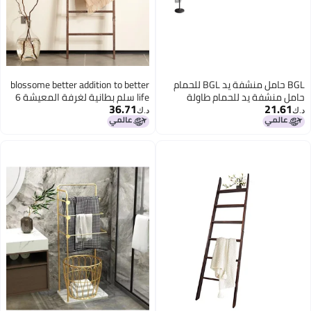
BGL حامل منشفة يد BGL للحمام
blossome better addition to better
حامل منشفة يد للحمام طاولة
life سلم بطانية لغرفة المعيشة 6
36.71
21.61
قائمة بذاتها رفوف منشفة للحمام
طبقات، حامل لحاف خشبي زخرفي
د.ك‏
د.ك‏
بقاعدة مثقلة باللون الأسود غير
لغرفة النوم، رف مناشف خشبي
اللامع
مائل للجدار للحمام، سلالم ريفية
للعرض. (بني مغسول)