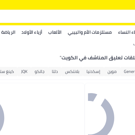
اء النساء
مستلزمات الأم والبيبي
الألعاب
أزياء الأولاد
الرياضة
ف
لقات تعليق المناشف في الكويت
"
Gener
موين
إسكدنيا
بلانتكس
دلتا
جاتكو
JQK
كينغ ست