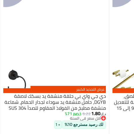
عرض التجديد الكبير
لصق،
دي جي واي بي حلقة منشفة يد بسكك لاصقة
ة للتعديل
DGYB، حامل منشفة يد سوداء لجدار الحمام، شماعة
من الفولاذ المقاوم للصدأ SUS304، بحجم 9 إلى 15
منشفة مطبخ من الفولاذ المقاوم للصدأ SUS 304
1.80
6.22
خصم 71%
د.ك‏
أقل سعر في السنة
أقل سعر في السنة
لك رصيد مسترجع 10%
+ 1