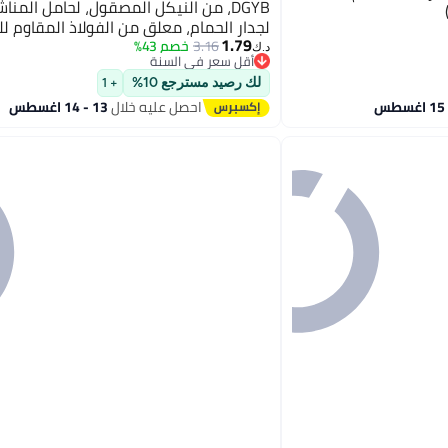
DGYB، من النيكل المصقول، لحامل المنا
1.79
304 لمناشف المطبخ
3.16
خصم 43%
د.ك‏
أقل سعر في السنة
أقل سعر في السنة
لك رصيد مسترجع 10%
+ 1
احصل عليه خلال
13 - 14 اغسطس