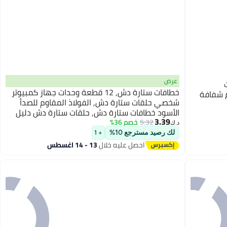
عرض
ات
خطافات ستارة دش, 12 قطعة وحدات جهاز كمبيوتر
 شفافة
شخصي حلقات ستارة دش, الفولاذ المقاوم للصدأ
الأسود خطافات ستارة دش, حلقات ستارة دش دليل
3.39
على الصدأ, حلقات دش مزدوجة ناعمة مضادة
5.32
خصم 36%
د.ك‏
للإسقاط لستار (أسود)
لك رصيد مسترجع 10%
+ 1
احصل عليه خلال
13 - 14 اغسطس