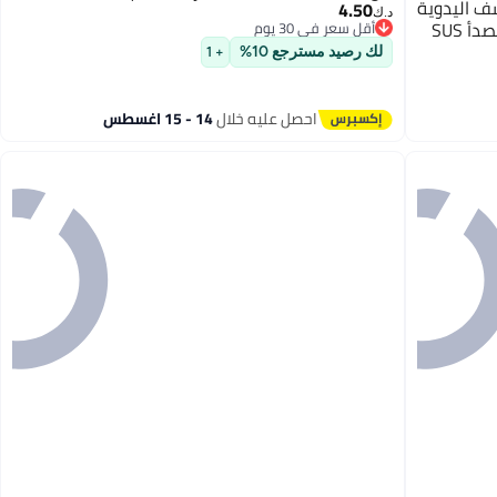
شف اليدوية
4.50
د.ك‏
لجدار الحمام، معلق من الفولاذ المقاوم للصدأ SUS
أقل سعر في 30 يوم
أقل سعر في 30 يوم
لك رصيد مسترجع 10%
+ 1
احصل عليه خلال
14 - 15 اغسطس