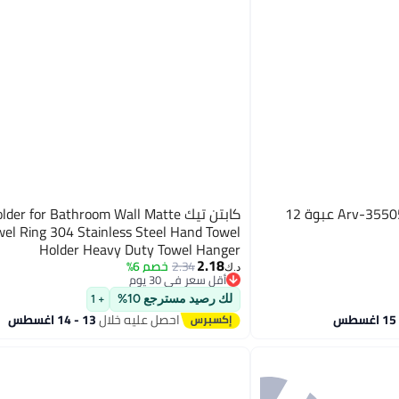
Ebreez خواتم ستارة الحمام Arv-35505 عبوة 12
كابتن تيك er for Bathroom Wall Matte
wel Ring 304 Stainless Steel Hand Towel
Holder Heavy Duty Towel Hanger
2.18
2.34
خصم 6%
د.ك‏
أقل سعر في 30 يوم
أقل سعر في 30 يوم
لك رصيد مسترجع 10%
+ 1
احصل عليه خلال
13 - 14 اغسطس