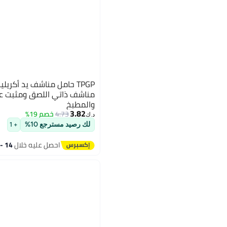
TPGP حامل مناشف يد أكر
مناشف ذاتي اللصق ومثبت عل
والمطبخ
3.82
4.73
خصم 19%
د.ك‏
لك رصيد مسترجع 10%
+ 1
احصل عليه خلال
14 - 15 اغسطس