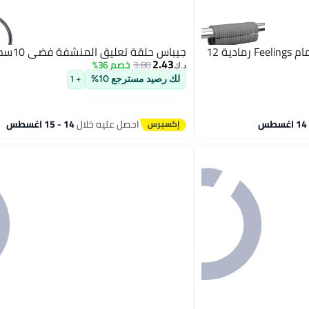
Feelings خواتم ستارة الاستحمام Feelings رمادية 12
جيباس حلقة تعليق المنشفة فضي 10سم
2.43
3.80
خصم 36%
د.ك‏
لك رصيد مسترجع 10%
+ 1
احصل عليه خلال
14 - 15 اغسطس