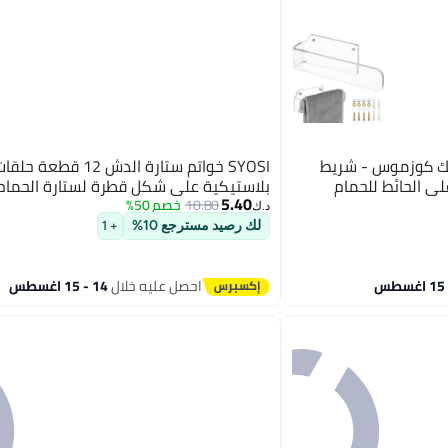
يليك كوزموس - شريط
SYOSI خواتم ستارة الدش 12 قطعة حلق
ى الحائط للحمام
بلاستيكية على شكل قطرة لستارة الحمام
5.40
10.80
خصم 50%
د.ك‏
لك رصيد مسترجع 10%
+ 1
احصل عليه خلال
14 - 15 اغسطس