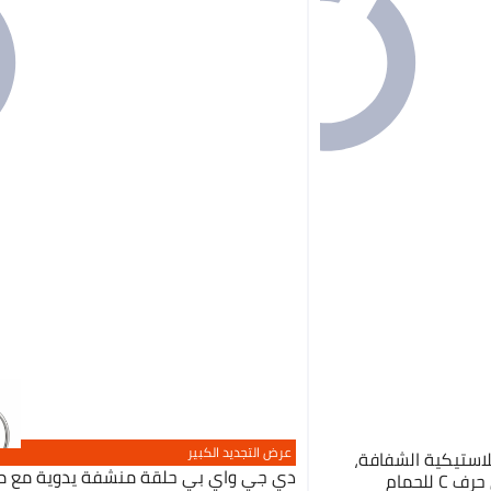
عرض التجديد الكبير
البلاستيكية الشفافة،
دي جي واي بي حلقة منشفة يدوية مع 
حامل حلقات ستائر على شكل حرف C للحمام