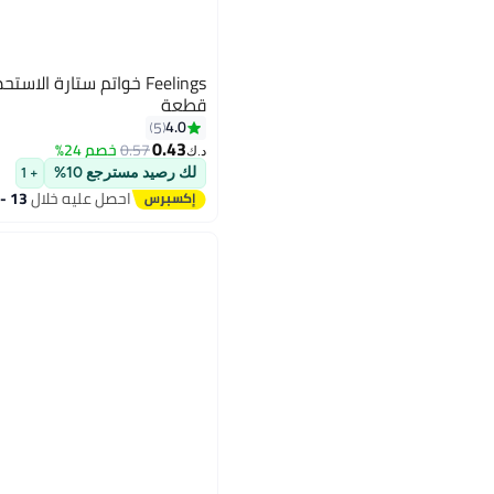
قطعة
4.0
5
0.43
0.57
خصم 24%
د.ك‏
لك رصيد مسترجع 10%
+ 1
احصل عليه خلال
13 - 14 اغسطس