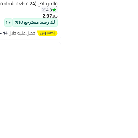
والمرحاض (24 قطعة شفافة)
4.3
6
2.97
د.ك‏
لك رصيد مسترجع 10%
+ 1
احصل عليه خلال
14 - 15 اغسطس